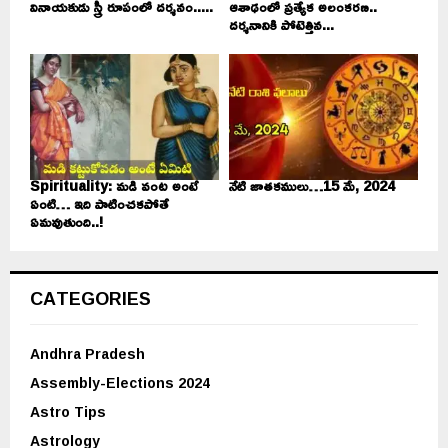
వినాయకుడు స్త్రీ రూపంలో దర్శనం.....
ఆశాఢంలో ప్రత్యేక అలంకరణ..
దర్శనానికి పోటెత్తిన...
Spirituality: మడి వంట అంటే
నేటి జాతకములు…15 మే, 2024
ఏంటి… ఇది పాటించకపోతే
ఏమవుతుంది..!
CATEGORIES
Andhra Pradesh
Assembly-Elections 2024
Astro Tips
Astrology