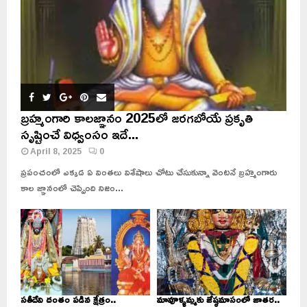
బ్రహ్మంగారి కాలజ్ఞానం 2025లో జరగబోయే ప్రకృతి
సృష్టించే విధ్వంసం ఇదే...
April 8, 2025
0
ప్రపంచంలో ఎక్కడ ఏ వింతలు విశేషాలు చోటు చేసుకున్నా వెంటనే బ్రహ్మంగారు
కాల జ్ఞానంలో చెప్పింది నిజం...
సతీదేవి దంతం పడిన క్షేత్రం..
మావూళ్ళమ్మకు జేష్ఠమాసంలో జాతర..