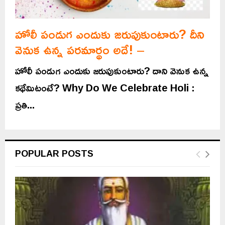
హోలీ పండుగ ఎందుకు జరుపుకుంటారు? దీని
వెనుక ఉన్న పరమార్థం అదే! –
హోలీ పండుగ ఎందుకు జరుపుకుంటారు? దాని వెనుక ఉన్న
కథేమిటంటే? Why Do We Celebrate Holi :
ప్రతి...
POPULAR POSTS