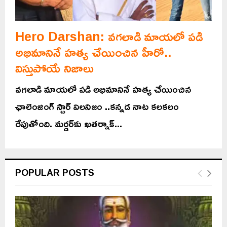
Hero Darshan: వగలాడి మాయలో పడి
అభిమానినే హత్య చేయించిన హీరో..
విస్తుపోయే నిజాలు
వగలాడి మాయలో పడి అభిమానినే హత్య చేయించిన
ఛాలెంజింగ్‌ స్టార్‌ విలనిజం ..కన్నడ నాట కలకలం
రేపుతోంది. మర్డర్‌కు ఖతర్నాక్‌...
POPULAR POSTS