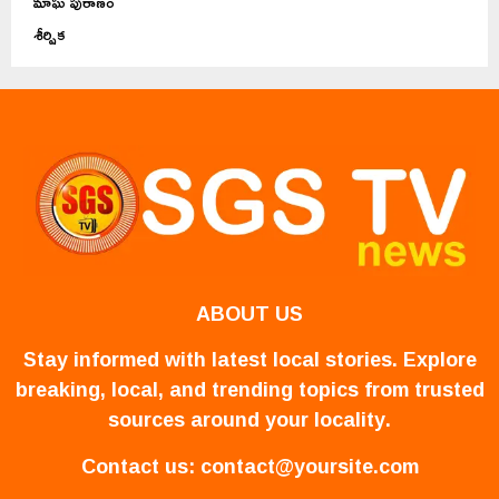
మాఘ పురాణం
శీర్షిక
ABOUT US
Stay informed with latest local stories. Explore
breaking, local, and trending topics from trusted
sources around your locality.
Contact us:
contact@yoursite.com