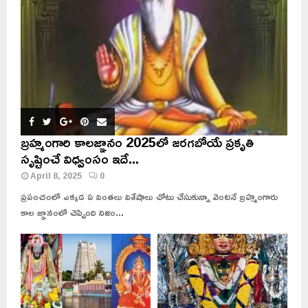
బ్రహ్మంగారి కాలజ్ఞానం 2025లో జరగబోయే ప్రకృతి
సృష్టించే విధ్వంసం ఇదే...
April 8, 2025
0
ప్రపంచంలో ఎక్కడ ఏ వింతలు విశేషాలు చోటు చేసుకున్నా వెంటనే బ్రహ్మంగారు
కాల జ్ఞానంలో చెప్పింది నిజం...