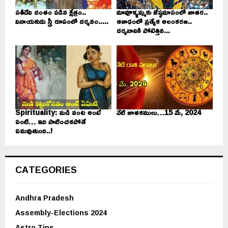
సతీదేవి దంతం పడిన క్షేత్రం..
మావూళ్ళమ్మకు జేష్ఠమాసంలో జాతర..
వినాయకుడు స్త్రీ రూపంలో దర్శనం.....
ఆశాఢంలో ప్రత్యేక అలంకరణ..
దర్శనానికి పోటెత్తిన...
Spirituality: మడి వంట అంటే
నేటి జాతకములు…15 మే, 2024
ఏంటి… ఇది పాటించకపోతే
ఏమవుతుంది..!
CATEGORIES
Andhra Pradesh
Assembly-Elections 2024
Astro Tips