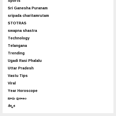
Sports
Sri Ganesha Puranam
sripada charitamrutam
STOTRAS
swapna shastra
Technology
Telangana
Trending
Ugadi Rasi Phalalu
Uttar Pradesh
Vastu Tips
Viral
Year Horoscope
మాఘ పురాణం
శీర్షిక