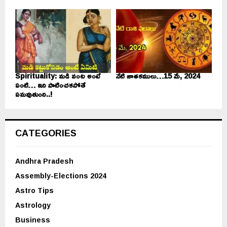
Spirituality: మడి వంట అంటే
నేటి జాతకములు…15 మే, 2024
ఏంటి… ఇది పాటించకపోతే
ఏమవుతుంది..!
CATEGORIES
Andhra Pradesh
Assembly-Elections 2024
Astro Tips
Astrology
Business