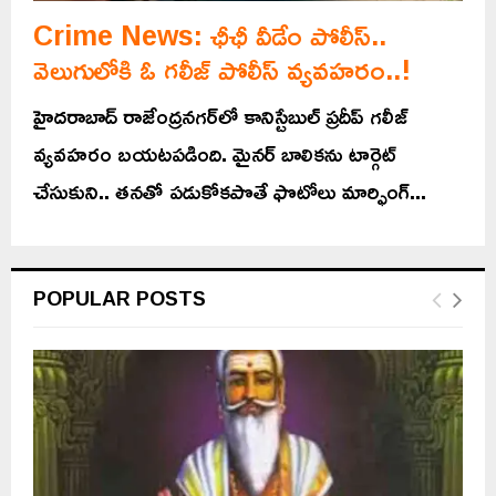
Crime News: ఛీఛీ వీడేం పోలీస్..
వెలుగులోకి ఓ గలీజ్ పోలీస్ వ్యవహరం..!
హైదరాబాద్ రాజేంద్రనగర్‌లో కానిస్టేబుల్ ప్రదీప్‌ గలీజ్
వ్యవహరం బయటపడింది. మైనర్ బాలికను టార్గెట్
చేసుకుని.. తనతో పడుకోకపొతే ఫొటోలు మార్ఫింగ్‌...
POPULAR POSTS