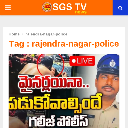
PRIMARY
MENU
Home
rajendra-nagar-police
Tag : rajendra-nagar-police