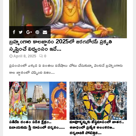
బ్రహ్మంగారి కాలజ్ఞానం 2025లో జరగబోయే ప్రకృతి
సృష్టించే విధ్వంసం ఇదే...
April 8, 2025
0
ప్రపంచంలో ఎక్కడ ఏ వింతలు విశేషాలు చోటు చేసుకున్నా వెంటనే బ్రహ్మంగారు
కాల జ్ఞానంలో చెప్పింది నిజం...
సతీదేవి దంతం పడిన క్షేత్రం..
మావూళ్ళమ్మకు జేష్ఠమాసంలో జాతర..
వినాయకుడు స్త్రీ రూపంలో దర్శనం.....
ఆశాఢంలో ప్రత్యేక అలంకరణ..
దర్శనానికి పోటెత్తిన...