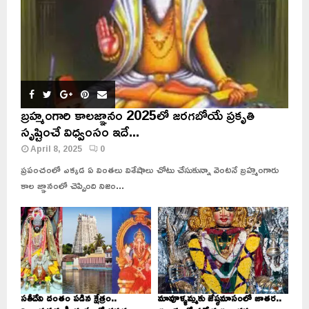
బ్రహ్మంగారి కాలజ్ఞానం 2025లో జరగబోయే ప్రకృతి
సృష్టించే విధ్వంసం ఇదే...
April 8, 2025
0
ప్రపంచంలో ఎక్కడ ఏ వింతలు విశేషాలు చోటు చేసుకున్నా వెంటనే బ్రహ్మంగారు
కాల జ్ఞానంలో చెప్పింది నిజం...
సతీదేవి దంతం పడిన క్షేత్రం..
మావూళ్ళమ్మకు జేష్ఠమాసంలో జాతర..