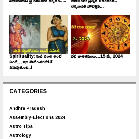
వినాయకుడు స్త్రీ రూపంలో దర్శనం.....
ఆశాఢంలో ప్రత్యేక అలంకరణ..
దర్శనానికి పోటెత్తిన...
Spirituality: మడి వంట అంటే
నేటి జాతకములు…15 మే, 2024
ఏంటి… ఇది పాటించకపోతే
ఏమవుతుంది..!
CATEGORIES
Andhra Pradesh
Assembly-Elections 2024
Astro Tips
Astrology