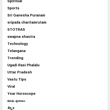
Spiritual
Sports
Sri Ganesha Puranam
sripada charitamrutam
STOTRAS
swapna shastra
Technology
Telangana
Trending
Ugadi Rasi Phalalu
Uttar Pradesh
Vastu Tips
Viral
Year Horoscope
మాఘ పురాణం
శీర్షిక