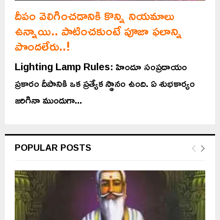
దీపం వెలిగించడానికి కొన్ని నియమాలు
ఉన్నాయి.. పాటించకుంటే పూజా ఫలాన్ని
పొందలేరు..!
Lighting Lamp Rules: హిందూ సంప్రదాయం
ప్రకారం దీపానికి ఒక ప్రత్యేక స్థానం ఉంది. ఏ శుభకార్యం
జరిగినా ముందుగా...
POPULAR POSTS