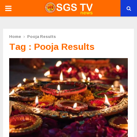
PRIMARY
MENU
Home
Pooja Results
Tag : Pooja Results