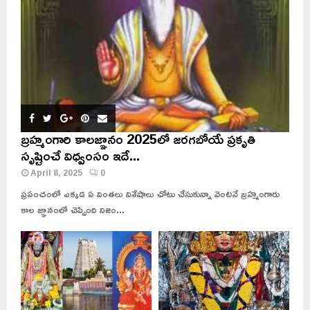
బ్రహ్మంగారి కాలజ్ఞానం 2025లో జరగబోయే ప్రకృతి
సృష్టించే విధ్వంసం ఇదే...
April 8, 2025
0
ప్రపంచంలో ఎక్కడ ఏ వింతలు విశేషాలు చోటు చేసుకున్నా వెంటనే బ్రహ్మంగారు
కాల జ్ఞానంలో చెప్పింది నిజం...