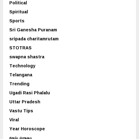
Political
Spiritual
Sports
Sri Ganesha Puranam
sripada charitamrutam
STOTRAS
swapna shastra
Technology
Telangana
Trending
Ugadi Rasi Phalalu
Uttar Pradesh
Vastu Tips
Viral
Year Horoscope
మాఘ పురాణం