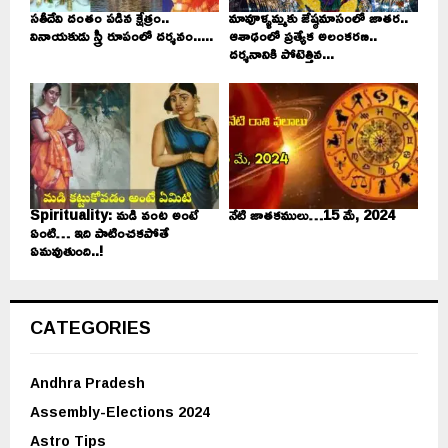
సతీదేవి దంతం పడిన క్షేత్రం..
మావూళ్ళమ్మకు జేష్ఠమాసంలో జాతర..
వినాయకుడు స్త్రీ రూపంలో దర్శనం.....
ఆశాఢంలో ప్రత్యేక అలంకరణ..
దర్శనానికి పోటెత్తిన...
Spirituality: మడి వంట అంటే
నేటి జాతకములు…15 మే, 2024
ఏంటి… ఇది పాటించకపోతే
ఏమవుతుంది..!
CATEGORIES
Andhra Pradesh
Assembly-Elections 2024
Astro Tips