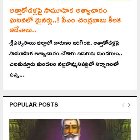
అత్తాకోడళ్లపై సామూహిక అత్యాచారం
ఘటనలో మైనర్లు..! సీఎం చంద్రబాబు కీలక
ఆదేశాలు..
శ్రీసత్యసాయి జిల్లాలో దారుణం జరిగింది. అత్తాకోడళ్లపై
సామూహిక అత్యాచారం చేశారు ఐదుగురు దుండగులు..
చిలమత్తూరు మండలం నల్లబొమ్మనిపల్లిలో నిర్మాణంలో
ఉన్న...
POPULAR POSTS