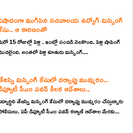
విషాదంగా ముగిసిన సచివాలయ ఉద్యోగి మిస్సింగ్
కేసు.. ఆ కారణంతో
మరో 15 రోజుల్లో పెళ్లి . ఇంట్లో సందడి నెలకొంది. పెళ్లి షాపింగ్
మొదలైంది. అంతలో పెళ్లి కూతురు మిస్సింగ్....
తేజస్వి మిస్సింగ్ కేసులో దర్యాప్తు ముమ్మరం..
డిప్యూటీ సీఎం పవన్ కీలక ఆదేశాలు..
విద్యార్ధిని తేజస్వి మిస్సింగ్ కేసులో దర్యాప్తు ముమ్మరం చేస్తున్నారు
పోలీసులు. ఏపీ డిప్యూటీ సీఎం పవన్ కళ్యాణ్‌ ఆదేశాల మేరకు...