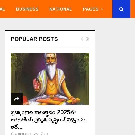
AL
BUSINESS
NATIONAL
PAGES
POPULAR POSTS
బ్రహ్మంగారి కాలజ్ఞానం 2025లో
జరగబోయే ప్రకృతి సృష్టించే విధ్వంసం
ఇదే...
April 8, 2025
0