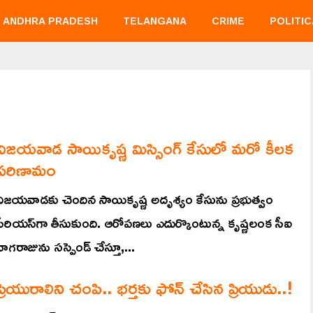
ANDHRA PRADESH
TELANGANA
CRIME
POLITIC
విజయవాడ సాయికృష్ణ మిస్సింగ్‌ కేసులో మరో కీలక
పరిణామం
విజయవాడకు చెందిన సాయికృష్ణ అదృశ్యం కేసును ప్రభుత్వం
సీరియస్‌గా తీసుకుంది. ఆరోపణలు ఎదుర్కొంటున్న కృష్ణలంక సీఐ
నాగరాజును సస్పెండ్ చేస్తూ,...
ప్రియురాలిని చంపి.. భర్తకు ఫోన్ చేసిన ప్రియుడు..!