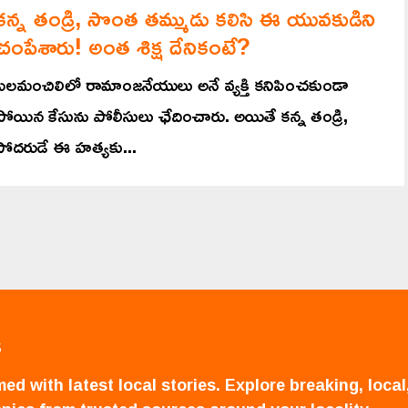
కన్న తండ్రి, సొంత తమ్ముడు కలిసి ఈ యువకుడిని
చంపేశారు! అంత శిక్ష దేనికంటే?
ఎలమంచిలిలో రామాంజనేయులు అనే వ్యక్తి కనిపించకుండా
పోయిన కేసును పోలీసులు ఛేదించారు. అయితే కన్న తండ్రి,
సోదరుడే ఈ హత్యకు...
S
ed with latest local stories. Explore breaking, local