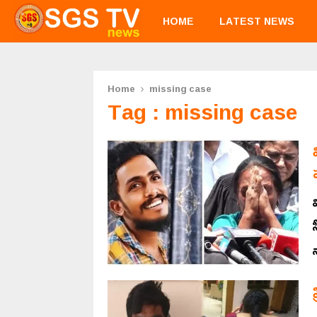
HOME
LATEST NEWS
Home
missing case
Tag : missing case