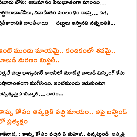
ఏలూరు టౌన్: అనుమానం పెనుభూతంగా మారింది…
ఆర్థికలావాదేవీలు, వివాహేతర సంబంధం కాస్తా… పగ,
ప్రతీకారానికి దారితీశాయి… డబ్బులు ఇస్తానని నమ్మబలికి...
ఇంటి ముందు మాయమై.. కందకంలో శవమై..
బాలుడి మరణం మిస్టరీ..
నిర్మల్ జిల్లా భాగ్యనగర్ కాలనీలో మూడేళ్ల బాలుడి మిస్సింగ్ కేసు
విషాదాంతంగా ముగిసింది. ఇంటిముందు ఆడుకుంటూ
అదృశ్యమైన చిన్నారి… వారం...
కాన్పు కోసం ఆస్పత్రికి వచ్చి మాయం.. ఆపై బస్టాండ్
లో ప్రత్యక్షం
కాకినాడ, : కాన్పు కోసం వచ్చిన ఓ మహిళ.. ఉన్నట్లుండి ఆస్పత్రి