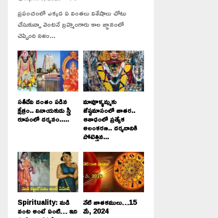
ప్రపంచంలో ఎక్కడ ఏ వింతలు విశేషాలు చోటు
చేసుకున్నా వెంటనే బ్రహ్మంగారు కాల జ్ఞానంలో
చెప్పింది నిజం...
సతీదేవి దంతం పడిన
మావూళ్ళమ్మకు
క్షేత్రం.. వినాయకుడు స్త్రీ
జేష్ఠమాసంలో జాతర..
రూపంలో దర్శనం.....
ఆశాఢంలో ప్రత్యేక
అలంకరణ.. దర్శనానికి
పోటెత్తిన...
Spirituality: మడి
నేటి జాతకములు…15
వంట అంటే ఏంటి… ఇది
మే, 2024