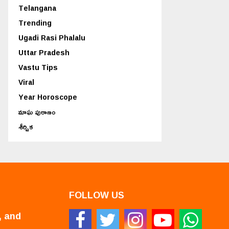
Telangana
Trending
Ugadi Rasi Phalalu
Uttar Pradesh
Vastu Tips
Viral
Year Horoscope
మాఘ పురాణం
శీర్షిక
FOLLOW US
, and