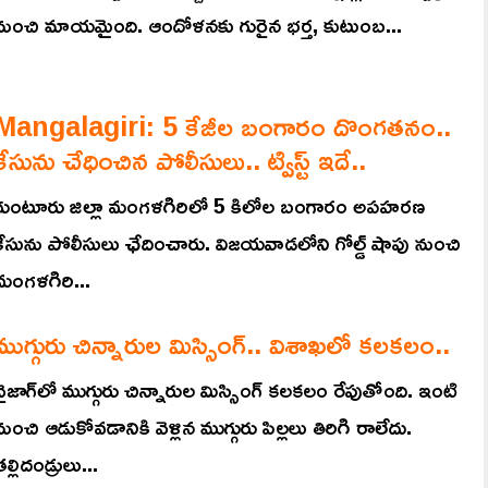
నుంచి మాయమైంది. ఆందోళనకు గురైన భర్త, కుటుంబ...
Mangalagiri: 5 కేజీల బంగారం దొంగతనం..
కేసును చేధించిన పోలీసులు.. ట్విస్ట్ ఇదే..
గుంటూరు జిల్లా మంగళగిరిలో 5 కిలోల బంగారం అపహరణ
కేసును పోలీసులు ఛేదించారు. విజయవాడలోని గోల్డ్ షాపు నుంచి
మంగళగిరి...
ముగ్గురు చిన్నారుల మిస్సింగ్.. విశాఖలో కలకలం..
వైజాగ్‌లో ముగ్గురు చిన్నారుల మిస్సింగ్ కలకలం రేపుతోంది. ఇంటి
నుంచి ఆడుకోవడానికి వెళ్లిన ముగ్గురు పిల్లలు తిరిగి రాలేదు.
ల్లిదండ్రులు...