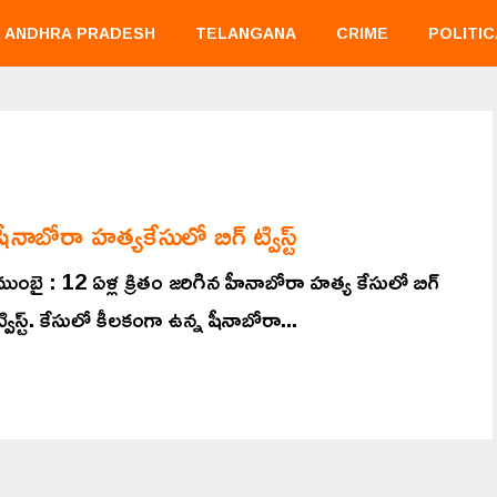
ANDHRA PRADESH
TELANGANA
CRIME
POLITIC
షీనాబోరా హత్యకేసులో బిగ్ ట్విస్ట్
ముంబై : 12 ఏళ్ల క్రితం జరిగిన హీనాబోరా హత్య కేసులో బిగ్
ట్విస్ట్. కేసులో కీలకంగా ఉన్న షీనాబోరా...