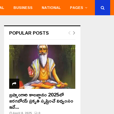
AL
BUSINESS
NATIONAL
PAGES
POPULAR POSTS
బ్రహ్మంగారి కాలజ్ఞానం 2025లో
జరగబోయే ప్రకృతి సృష్టించే విధ్వంసం
ఇదే...
April 8, 2025
0