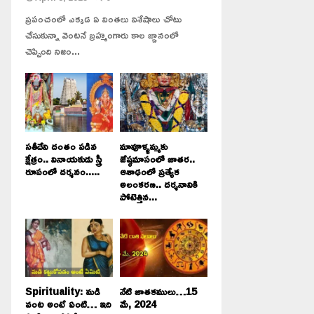
ప్రపంచంలో ఎక్కడ ఏ వింతలు విశేషాలు చోటు
చేసుకున్నా వెంటనే బ్రహ్మంగారు కాల జ్ఞానంలో
చెప్పింది నిజం...
సతీదేవి దంతం పడిన
మావూళ్ళమ్మకు
క్షేత్రం.. వినాయకుడు స్త్రీ
జేష్ఠమాసంలో జాతర..
రూపంలో దర్శనం.....
ఆశాఢంలో ప్రత్యేక
అలంకరణ.. దర్శనానికి
పోటెత్తిన...
Spirituality: మడి
నేటి జాతకములు…15
వంట అంటే ఏంటి… ఇది
మే, 2024