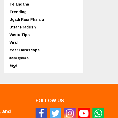
Telangana
Trending
Ugadi Rasi Phalalu
Uttar Pradesh
Vastu Tips
Viral
Year Horoscope
మాఘ పురాణం
శీర్షిక
FOLLOW US
, and