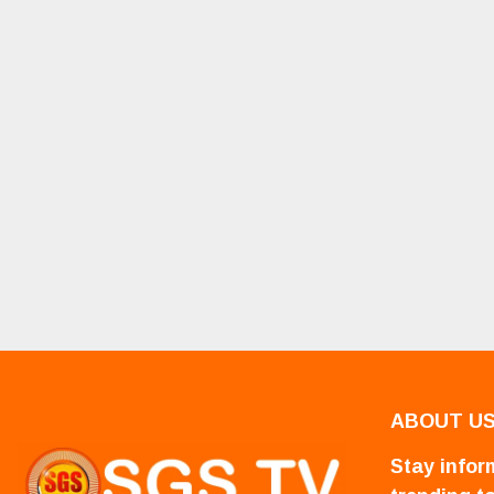
ABOUT U
Stay inform