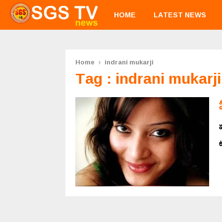
HOME
LATEST NEWS
Home
indrani mukarji
Tag : indrani mukarji