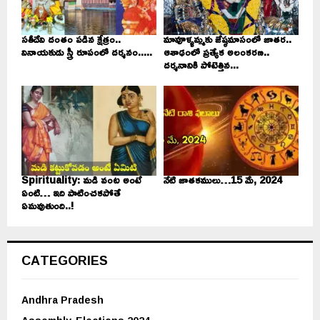
సతీదేవి దంతం పడిన క్షేత్రం..
మావూళ్ళమ్మకు జేష్ఠమాసంలో జాతర..
వినాయకుడు స్త్రీ రూపంలో దర్శనం.....
ఆశాఢంలో ప్రత్యేక అలంకరణ..
దర్శనానికి పోటెత్తిన...
Spirituality: మడి వంట అంటే
నేటి జాతకములు…15 మే, 2024
ఏంటి… ఇది పాటించకపోతే
ఏమవుతుంది..!
CATEGORIES
Andhra Pradesh