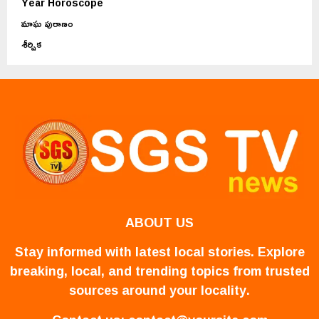
Year Horoscope
మాఘ పురాణం
శీర్షిక
ABOUT US
Stay informed with latest local stories. Explore
breaking, local, and trending topics from trusted
sources around your locality.