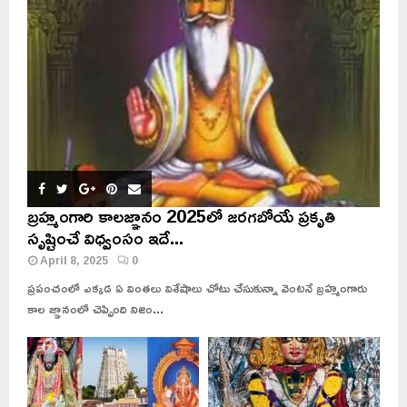
బ్రహ్మంగారి కాలజ్ఞానం 2025లో జరగబోయే ప్రకృతి
సృష్టించే విధ్వంసం ఇదే...
April 8, 2025
0
ప్రపంచంలో ఎక్కడ ఏ వింతలు విశేషాలు చోటు చేసుకున్నా వెంటనే బ్రహ్మంగారు
కాల జ్ఞానంలో చెప్పింది నిజం...