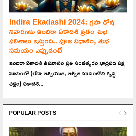
Indira Ekadashi 2024: గ్రహ దోష
నివారణకు ఇందిరా ఏకాదశి వ్రతం శుభ
ఫలితాలు ఇస్తుంది.. పూజ విధానం, శుభ
సమయం ఎప్పుడంటే
ఇందిరా ఏకాదశి ఉపవాసం ప్రతి సంవత్సరం భాద్రపద పక్ష
మాసంలో (లేదా ఆశ్వయుజ, ఆశ్వీజ మాసంలోని కృష్ణ
పక్షం) ఏకాదశి...
POPULAR POSTS