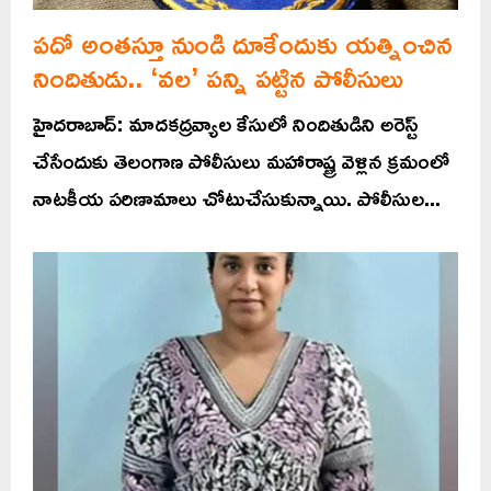
పదో అంతస్తూ నుండి దూకేందుకు యత్నించిన
నిందితుడు.. ‘వల’ పన్ని పట్టిన పోలీసులు
హైదరాబాద్: మాదకద్రవ్యాల కేసులో నిందితుడిని అరెస్ట్
చేసేందుకు తెలంగాణ పోలీసులు మహారాష్ట్ర వెళ్లిన క్రమంలో
నాటకీయ పరిణామాలు చోటుచేసుకున్నాయి. పోలీసుల...