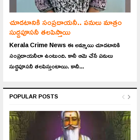
చూడటానికి సంప్రదాయనీ.. పనులు మాత్రం
సుద్దపూసనీ తలపిస్తాయి
Kerala Crime News ఈ అమ్మాయి చూడటానికి
సంప్రదాయనీలా ఉంటుంది. కానీ ఆమె చేసే పనులు
సుద్దపూసనీ తలపిస్తుంటాయి. కానీ...
POPULAR POSTS