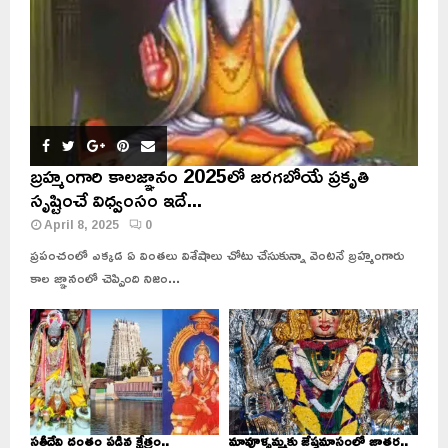
బ్రహ్మంగారి కాలజ్ఞానం 2025లో జరగబోయే ప్రకృతి
సృష్టించే విధ్వంసం ఇదే...
April 8, 2025
0
ప్రపంచంలో ఎక్కడ ఏ వింతలు విశేషాలు చోటు చేసుకున్నా వెంటనే బ్రహ్మంగారు
కాల జ్ఞానంలో చెప్పింది నిజం...
సతీదేవి దంతం పడిన క్షేత్రం..
మావూళ్ళమ్మకు జేష్ఠమాసంలో జాతర..