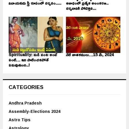
వినాయకుడు స్త్రీ రూపంలో దర్శనం.....
ఆశాఢంలో ప్రత్యేక అలంకరణ..
దర్శనానికి పోటెత్తిన...
Spirituality: మడి వంట అంటే
నేటి జాతకములు…15 మే, 2024
ఏంటి… ఇది పాటించకపోతే
ఏమవుతుంది..!
CATEGORIES
Andhra Pradesh
Assembly-Elections 2024
Astro Tips
Astrology