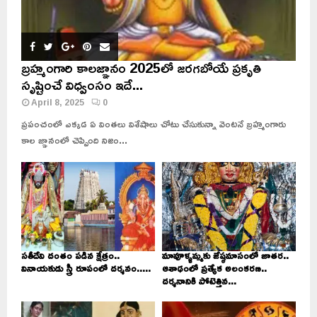
బ్రహ్మంగారి కాలజ్ఞానం 2025లో జరగబోయే ప్రకృతి
సృష్టించే విధ్వంసం ఇదే...
April 8, 2025
0
ప్రపంచంలో ఎక్కడ ఏ వింతలు విశేషాలు చోటు చేసుకున్నా వెంటనే బ్రహ్మంగారు
కాల జ్ఞానంలో చెప్పింది నిజం...
సతీదేవి దంతం పడిన క్షేత్రం..
మావూళ్ళమ్మకు జేష్ఠమాసంలో జాతర..
వినాయకుడు స్త్రీ రూపంలో దర్శనం.....
ఆశాఢంలో ప్రత్యేక అలంకరణ..
దర్శనానికి పోటెత్తిన...