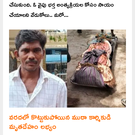
చేసుకుంది. ఓ వైపు భర్త అంత్యక్రియల కోసం సాయం
చేయాలని వేడుకోలు.. మరో...
వరదలో కొట్టుకుపోయిన ముఠా కార్మికుడి
మృతదేహం లభ్యం