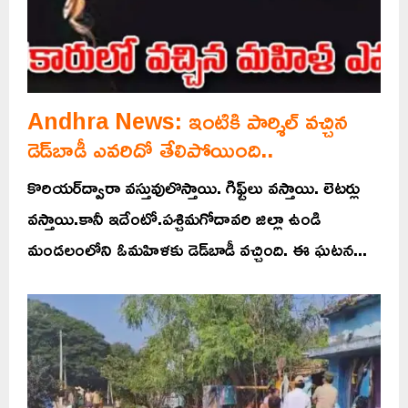
Andhra News: ఇంటికి పార్శిల్ వచ్చిన
డెడ్‌బాడీ ఎవరిదో తేలిపోయింది..
కొరియర్‌ద్వారా వస్తువులొస్తాయి. గిఫ్ట్‌లు వస్తాయి. లెటర్లు
వస్తాయి.కానీ ఇదేంటో.పశ్చిమగోదావరి జిల్లా ఉండి
మండలంలోని ఓమహిళకు డెడ్‌బాడీ వచ్చింది. ఈ ఘటన...