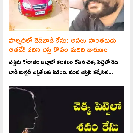
పార్శిల్‌లో డెడ్‌బాడీ కేసు: అసలు హంతకుడు
అతడే! వదిన ఆస్తి కోసం మరిది దారుణం
పశ్చిమ గోదావరి జిల్లాలో కలకలం రేపిన చెక్క పెట్టెలో డెడ్
బాడీ మిస్టరీ ఎట్టకేలకు వీడింది. వదిన ఆస్తిపై కన్నేసిన...