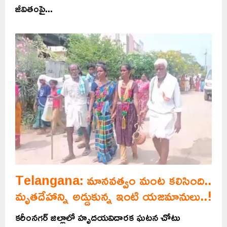
జీవితంపై...
Telangana: మానవత్వం మంట కలిసింది..
మృతదేహాన్ని అడ్డుకున్న ఇంటి యజమానులు..!
కరీంనగర్ జిల్లాలో హృదయవిదారక ఘటన చోటు