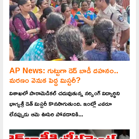
AP News: గుట్టుగా డెడ్ బాడీ దహనం..
మరణం వెనుక పెద్ద మిస్టరీ?
విశాఖలో పారామెడికల్ చదువుతున్న నర్సింగ్ విద్యార్థిని
భాగ్యశ్రీ డెత్ మిస్టరీ కొనసాగుతుంది. ఇంట్లో ఎవరూ
లేనప్పుడు ఆమె ఊపిరి పోవడానికి...