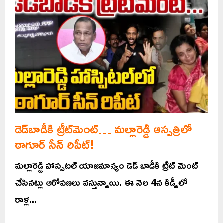
డెడ్‌బాడీకి ట్రీట్‌మెంట్… మల్లారెడ్డి ఆస్పత్రిలో
ఠాగూర్‌ సీన్‌ రిపీట్‌!
మల్లారెడ్డి హాస్పటల్ యాజమాన్యం డెడ్ బాడీకి ట్రీట్ మెంట్
చేసినట్లు ఆరోపణలు వస్తున్నాయి. ఈ నెల 4న కిడ్నీలో
రాళ్ల...