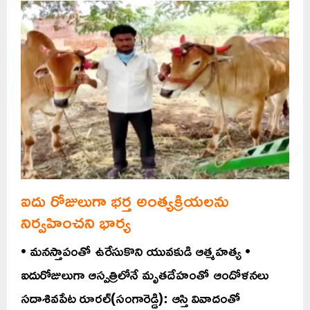
ఐదు రోజులుగా భర్త అంత్యక్రియలను
నిర్వహించని భార్య
• మనస్తాపంతో ఉరేసుకొని యువకుడి ఆత్మహత్య •
ఐదురోజులుగా ఆస్పత్రిలోనే మృతదేహంతో ఆందోళనలు
సదాశివపేట రూరల్(సంగారెడ్డి): ఆస్తి వివాదంతో