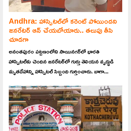
Andhra: హాస్పిటల్‌లో కరెంట్ పోయిందని
జనరేటర్ ఆన్ చేయబోయారు.. తలుపు తీసి
చూడగా
అనంతపురం పట్టణంలోని సాయినగర్‌లో భారతి
హాస్పిటల్‌కు చెందిన జనరేటర్‌లో గుర్తు తెలియన వృద్ధుడి
మృతదేహాన్ని హాస్పిటల్ సిబ్బంది గుర్తించారు. బాగా...