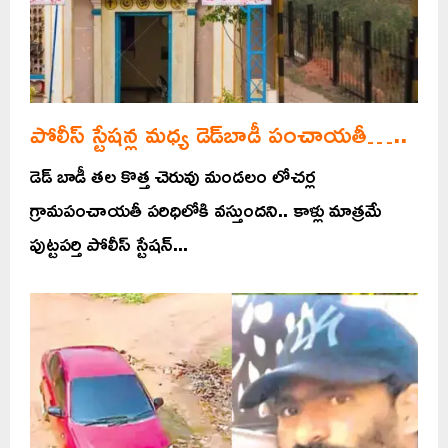
పోలీస్ స్టేషన్ల మధ్య డెడ్‌బాడీ పంచాయతీ…..
డెడ్ బాడీ తల కొత్త చెరువు మండలం లోచర్ల
గ్రామపంచాయతీ పరిధిలోకి వస్తుందని.. కాళ్లు మాత్రమే
పుట్టపర్తి పోలీస్ స్టేషన్...