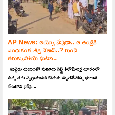
AP News: అయ్యో దేవుడా.. ఆ తండ్రికి
ఎందుకంత శిక్ష వేశావ్‌..? గుండె
తరుక్కుపోయే ఘటన..
పుట్టెడు దుఃఖంతో సుమారు డెబ్బై కిలోమీటర్ల దూరంలో
ఉన్న తమ స్వగ్రామానికి కొడుకు మృతదేహాన్ని భుజాన
వేసుకొని బైక్‌పై...