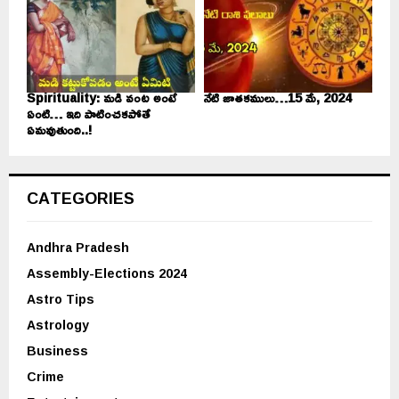
Spirituality: మడి వంట అంటే
నేటి జాతకములు…15 మే, 2024
ఏంటి… ఇది పాటించకపోతే
ఏమవుతుంది..!
CATEGORIES
Andhra Pradesh
Assembly-Elections 2024
Astro Tips
Astrology
Business
Crime