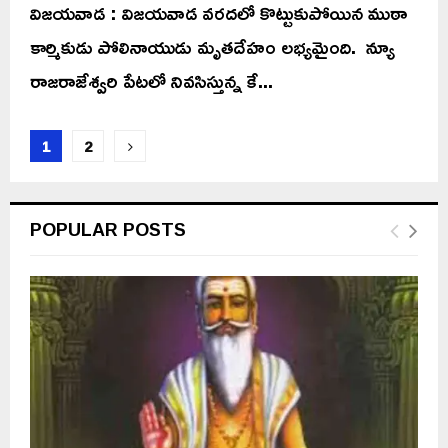
విజయవాడ : విజయవాడ వరదలో కొట్టుకుపోయిన ముఠా
కార్మికుడు పోలినాయుడు మృతదేహం లభ్యమైంది. న్యూ
రాజరాజేశ్వరి పేటలో నివసిస్తున్న కే...
Posts
1
2
pagination
POPULAR POSTS