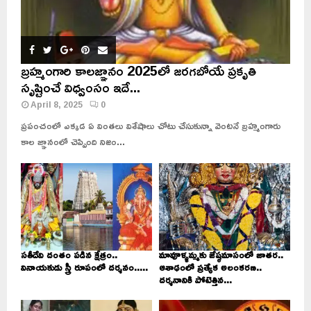
బ్రహ్మంగారి కాలజ్ఞానం 2025లో జరగబోయే ప్రకృతి
సృష్టించే విధ్వంసం ఇదే...
April 8, 2025
0
ప్రపంచంలో ఎక్కడ ఏ వింతలు విశేషాలు చోటు చేసుకున్నా వెంటనే బ్రహ్మంగారు
కాల జ్ఞానంలో చెప్పింది నిజం...
సతీదేవి దంతం పడిన క్షేత్రం..
మావూళ్ళమ్మకు జేష్ఠమాసంలో జాతర..
వినాయకుడు స్త్రీ రూపంలో దర్శనం.....
ఆశాఢంలో ప్రత్యేక అలంకరణ..
దర్శనానికి పోటెత్తిన...