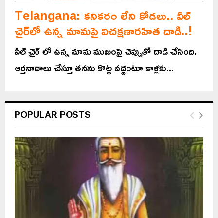
Telangana: కనికరం లేని కోడలు.. వీల్
చైర్‌లో ఉన్న మామపై విచక్షణారహిత దాడి..!
వీల్ చైర్ లో ఉన్న మామ ముఖంపై చెప్పుతో దాడి చేసింది.
ఆర్తనాదాలు చేస్తూ తనను కొట్ట వద్దంటూ కాళ్లకు...
POPULAR POSTS