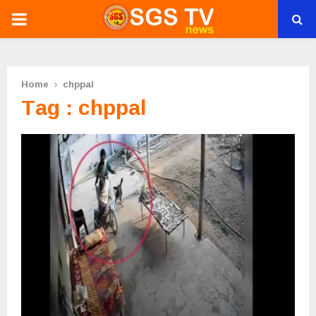
PRIMARY
MENU
Home
chppal
Tag : chppal