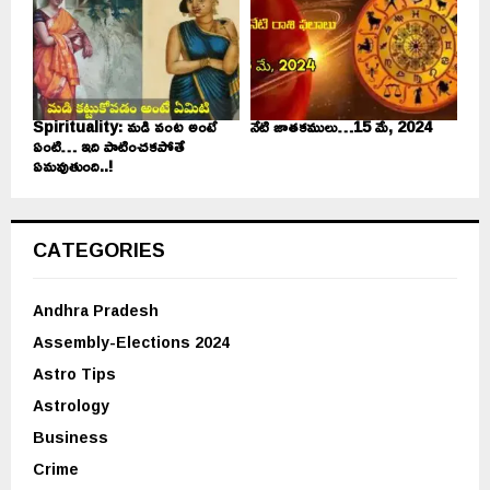
Spirituality: మడి వంట అంటే
నేటి జాతకములు…15 మే, 2024
ఏంటి… ఇది పాటించకపోతే
ఏమవుతుంది..!
CATEGORIES
Andhra Pradesh
Assembly-Elections 2024
Astro Tips
Astrology
Business
Crime