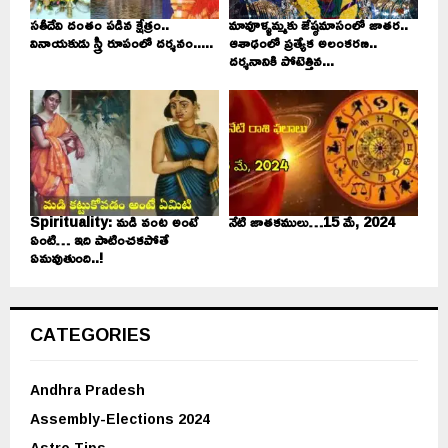
సతీదేవి దంతం పడిన క్షేత్రం..
మావూళ్ళమ్మకు జేష్ఠమాసంలో జాతర..
వినాయకుడు స్త్రీ రూపంలో దర్శనం.....
ఆశాఢంలో ప్రత్యేక అలంకరణ..
దర్శనానికి పోటెత్తిన...
Spirituality: మడి వంట అంటే
నేటి జాతకములు…15 మే, 2024
ఏంటి… ఇది పాటించకపోతే
ఏమవుతుంది..!
CATEGORIES
Andhra Pradesh
Assembly-Elections 2024
Astro Tips