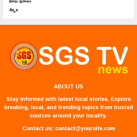
మాఘ పురాణం
శీర్షిక
ABOUT US
Stay informed with latest local stories. Explore
breaking, local, and trending topics from trusted
sources around your locality.
Contact us:
contact@yoursite.com