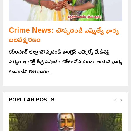
Crime News: చొప్పదండి ఎమ్మెల్యే భార్య
బలవన్మరణం
కరీంనగర్ జిల్లా చొప్పదండి కాంగ్రెస్ ఎమ్మెల్యే మేడిపల్లి
సత్యం ఇంట్లో తీవ్ర విషాదం చోటుచేసుకుంది. ఆయన భార్య
రూపాదేవి గురువారం...
POPULAR POSTS