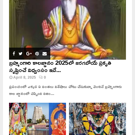
బ్రహ్మంగారి కాలజ్ఞానం 2025లో జరగబోయే ప్రకృతి
సృష్టించే విధ్వంసం ఇదే...
April 8, 2025
0
ప్రపంచంలో ఎక్కడ ఏ వింతలు విశేషాలు చోటు చేసుకున్నా వెంటనే బ్రహ్మంగారు
కాల జ్ఞానంలో చెప్పింది నిజం...