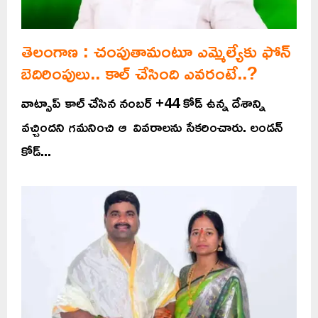
తెలంగాణ : చంపుతామంటూ ఎమ్మెల్యేకు ఫోన్
బెదిరింపులు.. కాల్ చేసింది ఎవరంటే..?
వాట్సాప్ కాల్ చేసిన నంబర్ +44 కోడ్ ఉన్న దేశాన్ని
వచ్చిందని గమనించి ఆ వివరాలను సేకరించారు. లండన్
కోడ్...