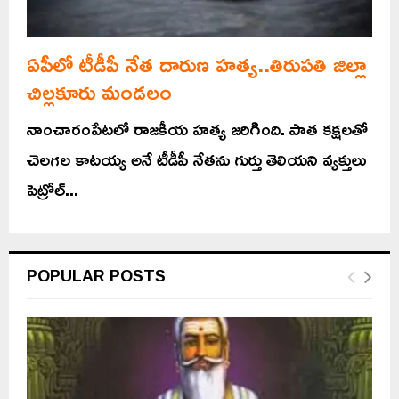
ఏపీలో టీడీపీ నేత దారుణ హత్య..తిరుపతి జిల్లా
చిల్లకూరు మండలం
నాంచారంపేటలో రాజకీయ హత్య జరిగింది. పాత కక్షలతో
చెలగల కాటయ్య అనే టీడీపీ నేతను గుర్తు తెలియని వ్యక్తులు
పెట్రోల్‌...
POPULAR POSTS