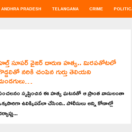
ANDHRA PRADESH
TELANGANA
CRIME
POLITIC
హెల్త్ సూపర్ వైజర్ దారుణ హత్య.. మిరపతోటలో
గొడ్డలితో నరికి చంపిన గుర్తు తెలియని
దుండగులు…
సంచలనం సృష్టించిన ఈ హత్య ఘటనతో ఆ ప్రాంత వాసులంతా
ఒక్కసారిగా ఉలిక్కిపడేలా చేసింది.. పోలీసులు అన్ని కోణాల్లో
ర్యాప్తు...