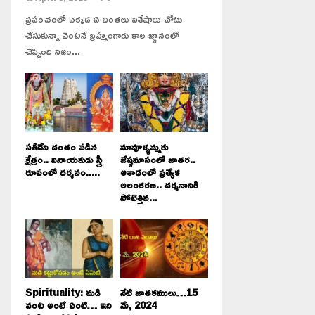
ప్రపంచంలో ఎక్కడ ఏ వింతలు విశేషాలు చోటు
చేసుకున్నా వెంటనే బ్రహ్మంగారు కాల జ్ఞానంలో
చెప్పింది నిజం...
సతీదేవి దంతం పడిన
మావూళ్ళమ్మకు
క్షేత్రం.. వినాయకుడు స్త్రీ
జేష్ఠమాసంలో జాతర..
రూపంలో దర్శనం.....
ఆశాఢంలో ప్రత్యేక
అలంకరణ.. దర్శనానికి
పోటెత్తిన...
Spirituality: మడి
నేటి జాతకములు…15
వంట అంటే ఏంటి… ఇది
మే, 2024