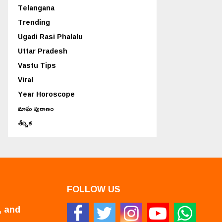
Telangana
Trending
Ugadi Rasi Phalalu
Uttar Pradesh
Vastu Tips
Viral
Year Horoscope
మాఘ పురాణం
శీర్షిక
FOLLOW US
, and