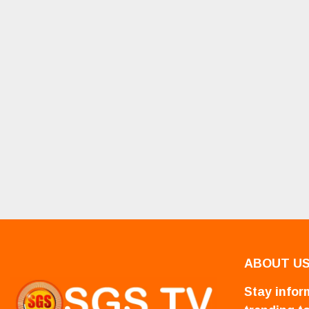
ABOUT U
Stay inform