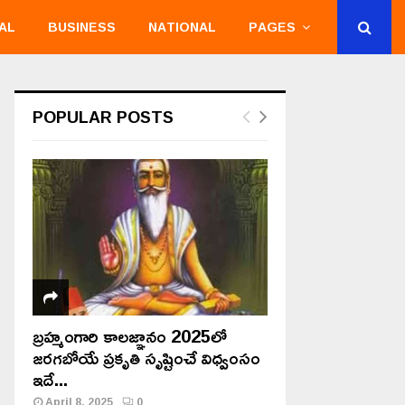
AL
BUSINESS
NATIONAL
PAGES
POPULAR POSTS
బ్రహ్మంగారి కాలజ్ఞానం 2025లో
జరగబోయే ప్రకృతి సృష్టించే విధ్వంసం
ఇదే...
April 8, 2025
0