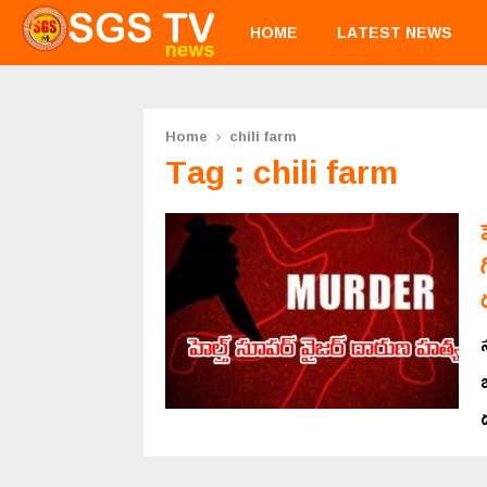
HOME
LATEST NEWS
Home
chili farm
Tag : chili farm
ద