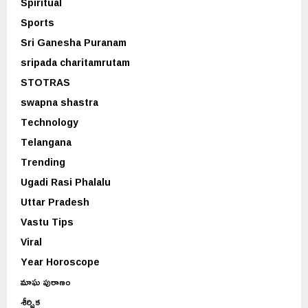
Spiritual
Sports
Sri Ganesha Puranam
sripada charitamrutam
STOTRAS
swapna shastra
Technology
Telangana
Trending
Ugadi Rasi Phalalu
Uttar Pradesh
Vastu Tips
Viral
Year Horoscope
మాఘ పురాణం
శీర్షిక