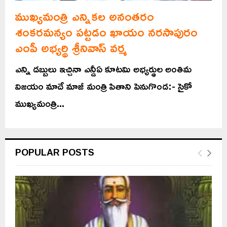
ముఖ్యమంత్రి ఎన్నికల అనంతరం
శంకరమన్యం పట్టడం ఖాయం నరసాపురం
ఎంపీ అభ్యర్థి శ్రీనివాస్ వర్మ
ఎన్ని డబ్బులు ఇచ్చినా ఎన్డీఏ కూటమి అభ్యర్థుల అంతిమ
విజయం మాదే మాజీ మంత్రి పితాని పెనుగొండ:- సైకో
ముఖ్యమంత్రి...
POPULAR POSTS