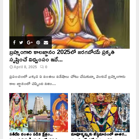
బ్రహ్మంగారి కాలజ్ఞానం 2025లో జరగబోయే ప్రకృతి
సృష్టించే విధ్వంసం ఇదే...
April 8, 2025
0
ప్రపంచంలో ఎక్కడ ఏ వింతలు విశేషాలు చోటు చేసుకున్నా వెంటనే బ్రహ్మంగారు
కాల జ్ఞానంలో చెప్పింది నిజం...
సతీదేవి దంతం పడిన క్షేత్రం..
మావూళ్ళమ్మకు జేష్ఠమాసంలో జాతర..