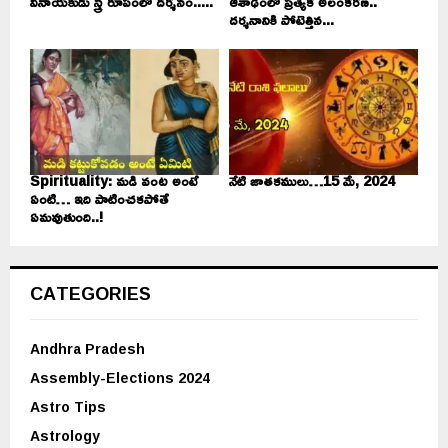
వినాయకుడు స్త్రీ రూపంలో దర్శనం.....
ఆశాఢంలో ప్రత్యేక అలంకరణ..
దర్శనానికి పోటెత్తిన...
Spirituality: మడి వంట అంటే
నేటి జాతకములు…15 మే, 2024
ఏంటి… ఇది పాటించకపోతే
ఏమవుతుంది..!
CATEGORIES
Andhra Pradesh
Assembly-Elections 2024
Astro Tips
Astrology