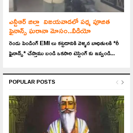
ఎన్టీఆర్ జిల్లా విజయవాడలో పద్మ పూజిత
ఫైనాన్స్ ఘరానా మోసం..వీడియో
రెండు పెండింగ్ EMI లు కట్టడానికి వెళ్ళిన బాధితులకి *రీ
ఫైనాన్స్* చేస్తాము బండి ఒకసారి టెస్టింగ్ కు ఇవ్వండి...
POPULAR POSTS