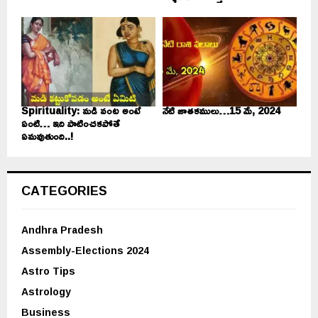
Spirituality: మడి వంట అంటే
నేటి జాతకములు…15 మే, 2024
ఏంటి… ఇది పాటించకపోతే
ఏమవుతుంది..!
CATEGORIES
Andhra Pradesh
Assembly-Elections 2024
Astro Tips
Astrology
Business