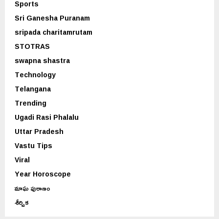
Sports
Sri Ganesha Puranam
sripada charitamrutam
STOTRAS
swapna shastra
Technology
Telangana
Trending
Ugadi Rasi Phalalu
Uttar Pradesh
Vastu Tips
Viral
Year Horoscope
మాఘ పురాణం
శీర్షిక