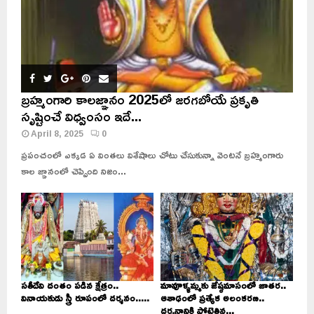
బ్రహ్మంగారి కాలజ్ఞానం 2025లో జరగబోయే ప్రకృతి
సృష్టించే విధ్వంసం ఇదే...
April 8, 2025
0
ప్రపంచంలో ఎక్కడ ఏ వింతలు విశేషాలు చోటు చేసుకున్నా వెంటనే బ్రహ్మంగారు
కాల జ్ఞానంలో చెప్పింది నిజం...
సతీదేవి దంతం పడిన క్షేత్రం..
మావూళ్ళమ్మకు జేష్ఠమాసంలో జాతర..
వినాయకుడు స్త్రీ రూపంలో దర్శనం.....
ఆశాఢంలో ప్రత్యేక అలంకరణ..
దర్శనానికి పోటెత్తిన...