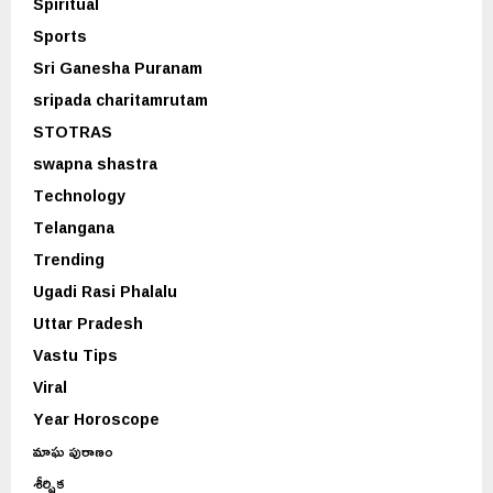
Spiritual
Sports
Sri Ganesha Puranam
sripada charitamrutam
STOTRAS
swapna shastra
Technology
Telangana
Trending
Ugadi Rasi Phalalu
Uttar Pradesh
Vastu Tips
Viral
Year Horoscope
మాఘ పురాణం
శీర్షిక