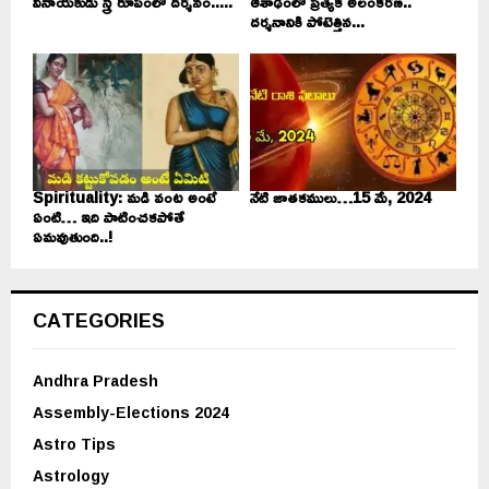
వినాయకుడు స్త్రీ రూపంలో దర్శనం.....
ఆశాఢంలో ప్రత్యేక అలంకరణ..
దర్శనానికి పోటెత్తిన...
Spirituality: మడి వంట అంటే
నేటి జాతకములు…15 మే, 2024
ఏంటి… ఇది పాటించకపోతే
ఏమవుతుంది..!
CATEGORIES
Andhra Pradesh
Assembly-Elections 2024
Astro Tips
Astrology