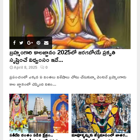
బ్రహ్మంగారి కాలజ్ఞానం 2025లో జరగబోయే ప్రకృతి
సృష్టించే విధ్వంసం ఇదే...
April 8, 2025
0
ప్రపంచంలో ఎక్కడ ఏ వింతలు విశేషాలు చోటు చేసుకున్నా వెంటనే బ్రహ్మంగారు
కాల జ్ఞానంలో చెప్పింది నిజం...
సతీదేవి దంతం పడిన క్షేత్రం..
మావూళ్ళమ్మకు జేష్ఠమాసంలో జాతర..