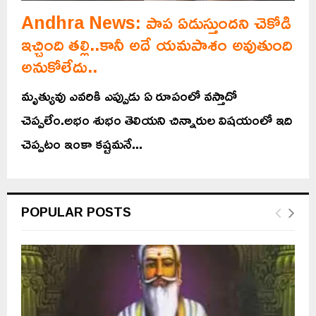
Andhra News: పాప ఏడుస్తుందని చెకోడి
ఇచ్చింది తల్లి..కానీ అదే యమపాశం అవుతుంది
అనుకోలేదు..
మృత్యువు ఎవరికి ఎప్పుడు ఏ రూపంలో వస్తాదో
చెప్పలేం.అభం శుభం తెలియని చిన్నారుల విషయంలో ఇది
చెప్పటం ఇంకా కష్టమనే...
POPULAR POSTS