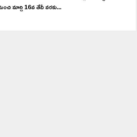
నుంచి మార్చి 16వ తేదీ వరకు...