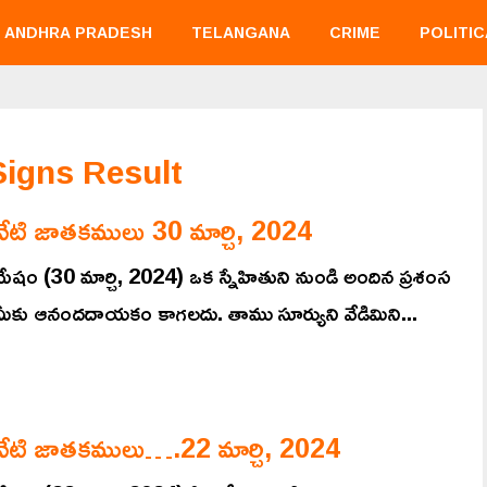
ANDHRA PRADESH
TELANGANA
CRIME
POLITIC
Signs Result
నేటి జాతకములు 30 మార్చి, 2024
మేషం (30 మార్చి, 2024) ఒక స్నేహితుని నుండి అందిన ప్రశంస
మీకు ఆనందదాయకం కాగలదు. తాము సూర్యుని వేడిమిని...
నేటి జాతకములు….22 మార్చి, 2024