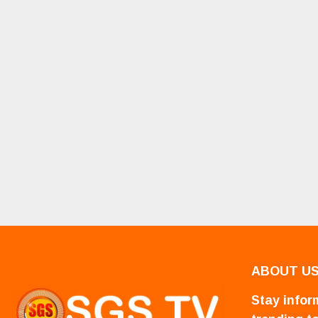
ABOUT U
Stay inform