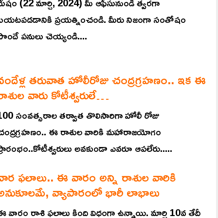
మేషం (22 మార్చి, 2024) మీ ఆఫీసునుండి త్వరగా
బయటపడడానికి ప్రయత్నించండి. మీరు నిజంగా సంతోషం
పొందే పనులు చెయ్యండి....
వందేళ్ల తరువాత హోలీరోజు చంద్రగ్రహణం.. ఇక ఈ
రాశుల వారు కోటీశ్వరులే…
100 సంవత్సరాల తర్వాత తొలిసారిగా హోలీ రోజు
చంద్రగ్రహణం.. ఈ రాశుల వారికి మహారాజయోగం
ప్రారంభం..కోటీశ్వరులు అవకుండా ఎవరూ ఆపలేరు.....
వార ఫలాలు.. ఈ వారం అన్ని రాశుల వారికి
అనుకూలమే, వ్యాపారంలో భారీ లాభాలు
ఈ వారం రాశి ఫలాలు కింది విధంగా ఉన్నాయి. మార్చి 10వ తేదీ