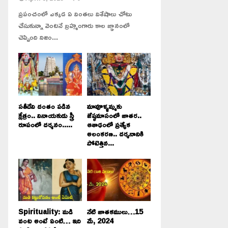
ప్రపంచంలో ఎక్కడ ఏ వింతలు విశేషాలు చోటు
చేసుకున్నా వెంటనే బ్రహ్మంగారు కాల జ్ఞానంలో
చెప్పింది నిజం...
సతీదేవి దంతం పడిన
మావూళ్ళమ్మకు
క్షేత్రం.. వినాయకుడు స్త్రీ
జేష్ఠమాసంలో జాతర..
రూపంలో దర్శనం.....
ఆశాఢంలో ప్రత్యేక
అలంకరణ.. దర్శనానికి
పోటెత్తిన...
Spirituality: మడి
నేటి జాతకములు…15
వంట అంటే ఏంటి… ఇది
మే, 2024