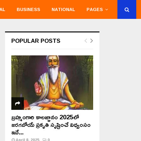
AL
BUSINESS
NATIONAL
PAGES
POPULAR POSTS
బ్రహ్మంగారి కాలజ్ఞానం 2025లో
జరగబోయే ప్రకృతి సృష్టించే విధ్వంసం
ఇదే...
April 8, 2025
0