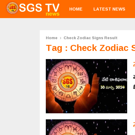
HOME
LATEST NEWS
Home
Check Zodiac Signs Result
Tag : Check Zodiac 