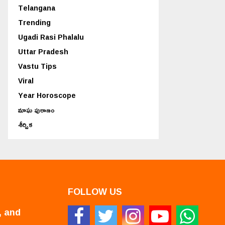
Telangana
Trending
Ugadi Rasi Phalalu
Uttar Pradesh
Vastu Tips
Viral
Year Horoscope
మాఘ పురాణం
శీర్షిక
FOLLOW US
, and