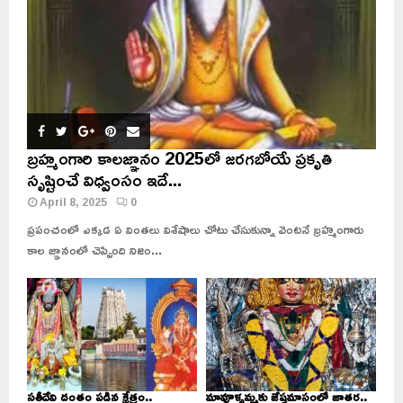
బ్రహ్మంగారి కాలజ్ఞానం 2025లో జరగబోయే ప్రకృతి
సృష్టించే విధ్వంసం ఇదే...
April 8, 2025
0
ప్రపంచంలో ఎక్కడ ఏ వింతలు విశేషాలు చోటు చేసుకున్నా వెంటనే బ్రహ్మంగారు
కాల జ్ఞానంలో చెప్పింది నిజం...
సతీదేవి దంతం పడిన క్షేత్రం..
మావూళ్ళమ్మకు జేష్ఠమాసంలో జాతర..