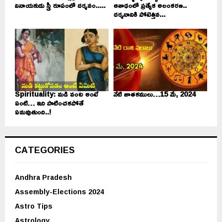
వినాయకుడు స్త్రీ రూపంలో దర్శనం.....
ఆశాఢంలో ప్రత్యేక అలంకరణ..
దర్శనానికి పోటెత్తిన...
Spirituality: మడి వంట అంటే
నేటి జాతకములు…15 మే, 2024
ఏంటి… ఇది పాటించకపోతే
ఏమవుతుంది..!
CATEGORIES
Andhra Pradesh
Assembly-Elections 2024
Astro Tips
Astrology