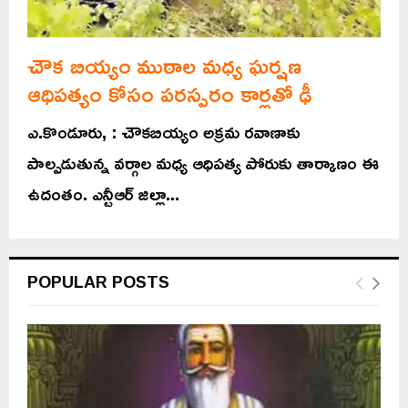
చౌక బియ్యం ముఠాల మధ్య ఘర్షణ
ఆధిపత్యం కోసం పరస్పరం కార్లతో ఢీ
ఎ.కొండూరు, : చౌకబియ్యం అక్రమ రవాణాకు
పాల్పడుతున్న వర్గాల మధ్య ఆధిపత్య పోరుకు తార్కాణం ఈ
ఉదంతం. ఎన్టీఆర్ జిల్లా...
POPULAR POSTS