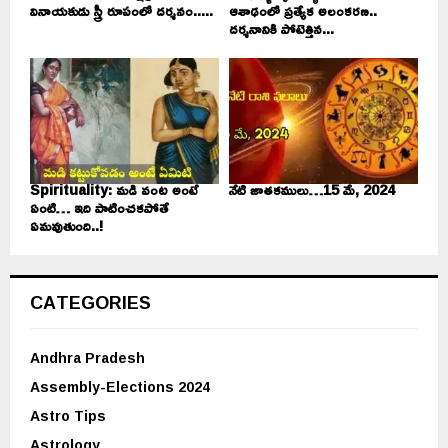
వినాయకుడు స్త్రీ రూపంలో దర్శనం.....
ఆశాఢంలో ప్రత్యేక అలంకరణ..
దర్శనానికి పోటెత్తిన...
Spirituality: మడి వంట అంటే
నేటి జాతకములు…15 మే, 2024
ఏంటి… ఇది పాటించకపోతే
ఏమవుతుంది..!
CATEGORIES
Andhra Pradesh
Assembly-Elections 2024
Astro Tips
Astrology