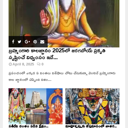
బ్రహ్మంగారి కాలజ్ఞానం 2025లో జరగబోయే ప్రకృతి
సృష్టించే విధ్వంసం ఇదే...
April 8, 2025
0
ప్రపంచంలో ఎక్కడ ఏ వింతలు విశేషాలు చోటు చేసుకున్నా వెంటనే బ్రహ్మంగారు
కాల జ్ఞానంలో చెప్పింది నిజం...
సతీదేవి దంతం పడిన క్షేత్రం..
మావూళ్ళమ్మకు జేష్ఠమాసంలో జాతర..