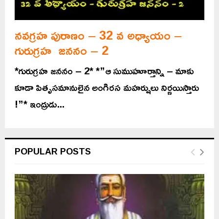
నవగ్రహ పురాణం – 32 వ అధ్యాయం –
గురుగ్రహ జననం – 2
*గురుగ్రహ జననం – 2* *”ఆ సుముహూర్తాన్ని – మాకు
కూడా పితృసమానులైన అంగిరస మహర్షులు నిర్ణయిస్తారు
!”* ఇంద్రుడు...
POPULAR POSTS