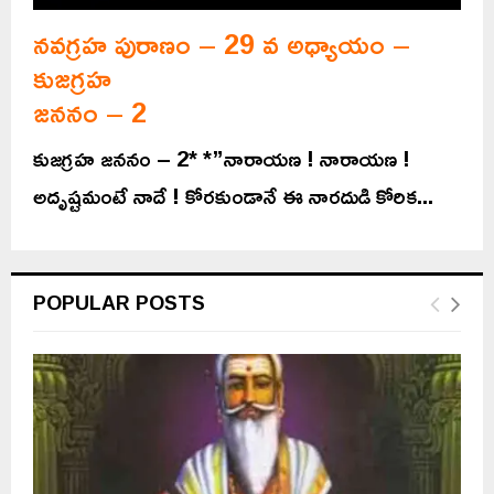
నవగ్రహ పురాణం – 29 వ అధ్యాయం –
కుజగ్రహ
జననం – 2
కుజగ్రహ జననం – 2* *”నారాయణ ! నారాయణ !
అదృష్టమంటే నాదే ! కోరకుండానే ఈ నారదుడి కోరిక...
POPULAR POSTS