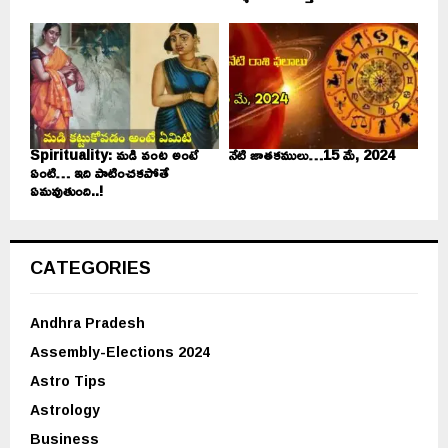
Spirituality: మడి వంట అంటే
నేటి జాతకములు…15 మే, 2024
ఏంటి… ఇది పాటించకపోతే
ఏమవుతుంది..!
CATEGORIES
Andhra Pradesh
Assembly-Elections 2024
Astro Tips
Astrology
Business