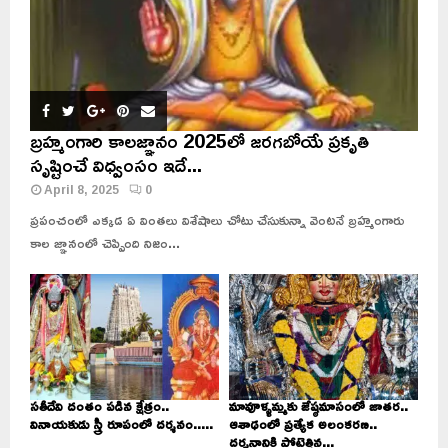
బ్రహ్మంగారి కాలజ్ఞానం 2025లో జరగబోయే ప్రకృతి
సృష్టించే విధ్వంసం ఇదే...
April 8, 2025
0
ప్రపంచంలో ఎక్కడ ఏ వింతలు విశేషాలు చోటు చేసుకున్నా వెంటనే బ్రహ్మంగారు
కాల జ్ఞానంలో చెప్పింది నిజం...
సతీదేవి దంతం పడిన క్షేత్రం..
మావూళ్ళమ్మకు జేష్ఠమాసంలో జాతర..
వినాయకుడు స్త్రీ రూపంలో దర్శనం.....
ఆశాఢంలో ప్రత్యేక అలంకరణ..
దర్శనానికి పోటెత్తిన...