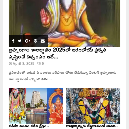
బ్రహ్మంగారి కాలజ్ఞానం 2025లో జరగబోయే ప్రకృతి
సృష్టించే విధ్వంసం ఇదే...
April 8, 2025
0
ప్రపంచంలో ఎక్కడ ఏ వింతలు విశేషాలు చోటు చేసుకున్నా వెంటనే బ్రహ్మంగారు
కాల జ్ఞానంలో చెప్పింది నిజం...
సతీదేవి దంతం పడిన క్షేత్రం..
మావూళ్ళమ్మకు జేష్ఠమాసంలో జాతర..