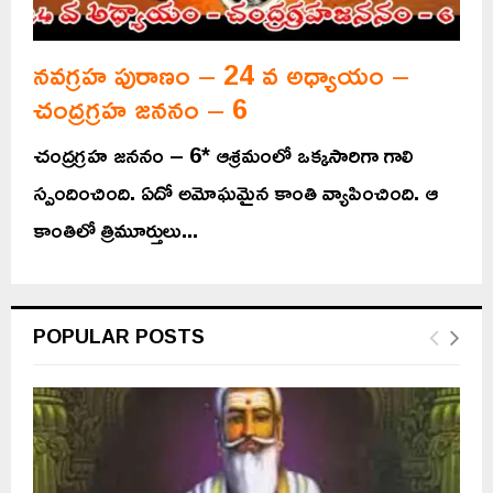
నవగ్రహ పురాణం – 24 వ అధ్యాయం –
చంద్రగ్రహ జననం – 6
చంద్రగ్రహ జననం – 6* ఆశ్రమంలో ఒక్కసారిగా గాలి
స్పందించింది. ఏదో అమోఘమైన కాంతి వ్యాపించింది. ఆ
కాంతిలో త్రిమూర్తులు...
POPULAR POSTS