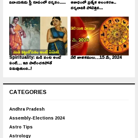
వినాయకుడు స్త్రీ రూపంలో దర్శనం.....
ఆశాఢంలో ప్రత్యేక అలంకరణ..
దర్శనానికి పోటెత్తిన...
Spirituality: మడి వంట అంటే
నేటి జాతకములు…15 మే, 2024
ఏంటి… ఇది పాటించకపోతే
ఏమవుతుంది..!
CATEGORIES
Andhra Pradesh
Assembly-Elections 2024
Astro Tips
Astrology