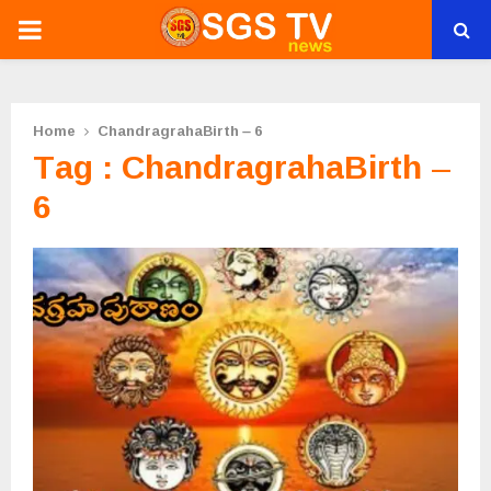
PRIMARY
MENU
Home
ChandragrahaBirth – 6
Tag : ChandragrahaBirth –
6