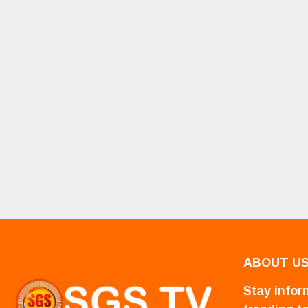
ABOUT U
Stay inform