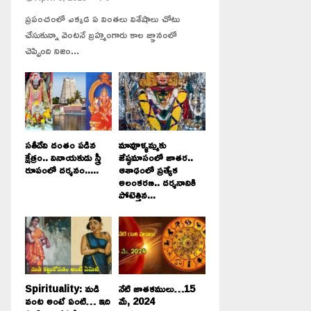
ప్రపంచంలో ఎక్కడ ఏ వింతలు విశేషాలు చోటు
చేసుకున్నా వెంటనే బ్రహ్మంగారు కాల జ్ఞానంలో
చెప్పింది నిజం...
సతీదేవి దంతం పడిన
మావూళ్ళమ్మకు
క్షేత్రం.. వినాయకుడు స్త్రీ
జేష్ఠమాసంలో జాతర..
రూపంలో దర్శనం.....
ఆశాఢంలో ప్రత్యేక
అలంకరణ.. దర్శనానికి
పోటెత్తిన...
Spirituality: మడి
నేటి జాతకములు…15
వంట అంటే ఏంటి… ఇది
మే, 2024