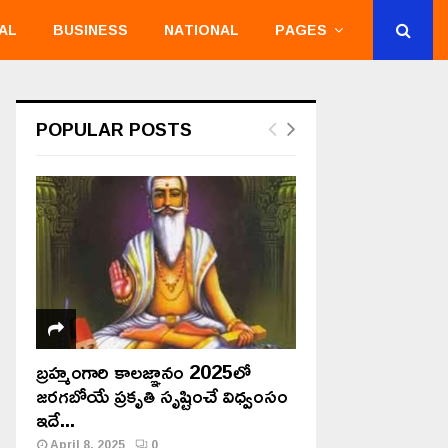
AL
BUSINESS
NATIONAL
PAGES
POPULAR POSTS
బ్రహ్మంగారి కాలజ్ఞానం 2025లో
జరగబోయే ప్రకృతి సృష్టించే విధ్వంసం
ఇదే...
April 8, 2025
0