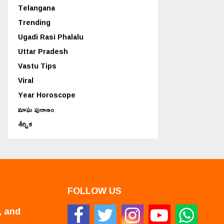
Telangana
Trending
Ugadi Rasi Phalalu
Uttar Pradesh
Vastu Tips
Viral
Year Horoscope
మాఘ పురాణం
శీర్షిక
FOLLOW US
, and