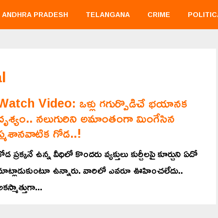
ANDHRA PRADESH
TELANGANA
CRIME
POLITIC
l
Watch Video: ఒళ్లు గగుర్పొడిచే భయానక
దృశ్యం.. నలుగురిని అమాంతంగా మింగేసిన
స్మశానవాటిక గోడ..!
గోడ ప్రక్కనే ఉన్న వీధిలో కొందరు వ్యక్తులు కుర్చీలపై కూర్చుని ఏదో
మాట్లాడుకుంటూ ఉన్నారు. వారిలో ఎవరూ ఊహించలేదు..
అకస్మాత్తుగా...