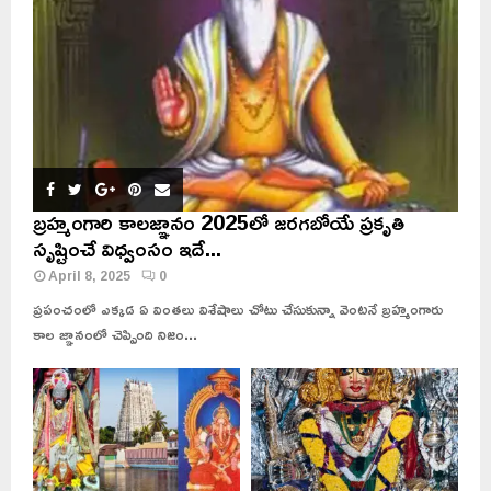
బ్రహ్మంగారి కాలజ్ఞానం 2025లో జరగబోయే ప్రకృతి
సృష్టించే విధ్వంసం ఇదే...
April 8, 2025
0
ప్రపంచంలో ఎక్కడ ఏ వింతలు విశేషాలు చోటు చేసుకున్నా వెంటనే బ్రహ్మంగారు
కాల జ్ఞానంలో చెప్పింది నిజం...