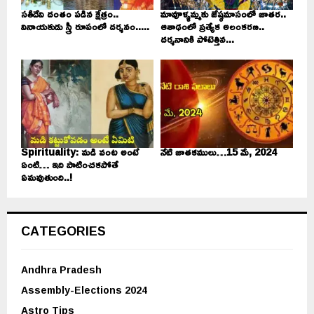
సతీదేవి దంతం పడిన క్షేత్రం..
మావూళ్ళమ్మకు జేష్ఠమాసంలో జాతర..
వినాయకుడు స్త్రీ రూపంలో దర్శనం.....
ఆశాఢంలో ప్రత్యేక అలంకరణ..
దర్శనానికి పోటెత్తిన...
Spirituality: మడి వంట అంటే
నేటి జాతకములు…15 మే, 2024
ఏంటి… ఇది పాటించకపోతే
ఏమవుతుంది..!
CATEGORIES
Andhra Pradesh
Assembly-Elections 2024
Astro Tips