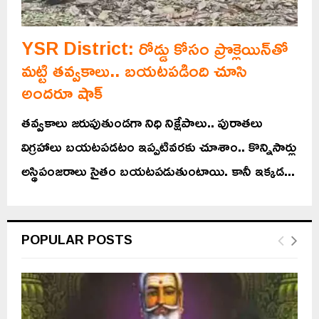
YSR District: రోడ్డు కోసం ప్రొక్లెయిన్‌తో
మట్టి తవ్వకాలు.. బయటపడింది చూసి
అందరూ షాక్
తవ్వకాలు జరుపుతుండగా నిధి నిక్షేపాలు.. పురాతలు
విగ్రహాలు బయటపడటం ఇప్పటివరకు చూశాం.. కొన్నిసార్లు
అస్థిపంజరాలు సైతం బయటపడుతుంటాయి. కానీ ఇక్కడ...
POPULAR POSTS