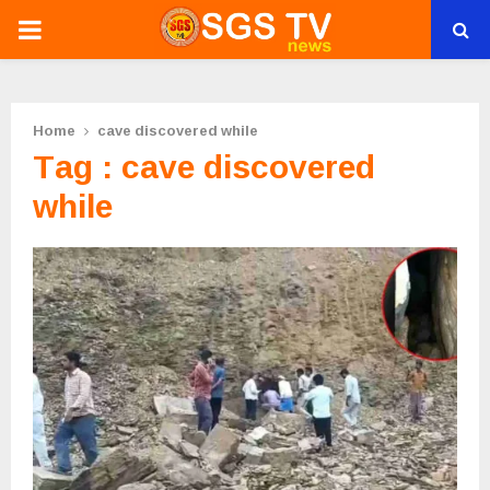
PRIMARY
MENU
Home
cave discovered while
Tag : cave discovered
while