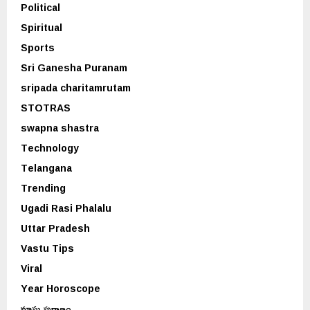
Political
Spiritual
Sports
Sri Ganesha Puranam
sripada charitamrutam
STOTRAS
swapna shastra
Technology
Telangana
Trending
Ugadi Rasi Phalalu
Uttar Pradesh
Vastu Tips
Viral
Year Horoscope
మాఘ పురాణం