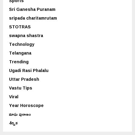
Sports
Sri Ganesha Puranam
sripada charitamrutam
STOTRAS
swapna shastra
Technology
Telangana
Trending
Ugadi Rasi Phalalu
Uttar Pradesh
Vastu Tips
Viral
Year Horoscope
మాఘ పురాణం
శీర్షిక