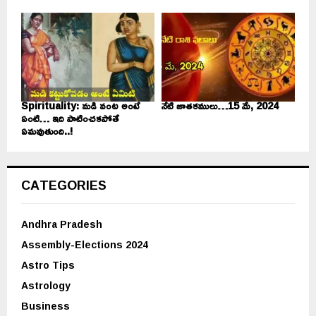
Spirituality: మడి వంట అంటే
నేటి జాతకములు…15 మే, 2024
ఏంటి… ఇది పాటించకపోతే
ఏమవుతుంది..!
CATEGORIES
Andhra Pradesh
Assembly-Elections 2024
Astro Tips
Astrology
Business