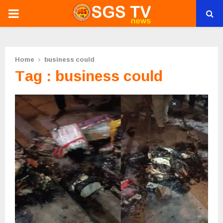
PRIMARY
MENU
Home
business could
Tag : business could