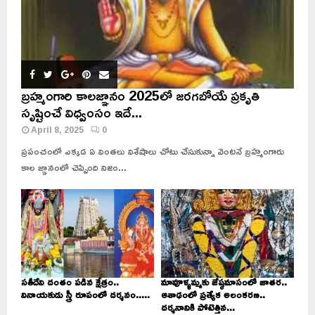
బ్రహ్మంగారి కాలజ్ఞానం 2025లో జరగబోయే ప్రకృతి
సృష్టించే విధ్వంసం ఇదే...
April 8, 2025
0
ప్రపంచంలో ఎక్కడ ఏ వింతలు విశేషాలు చోటు చేసుకున్నా వెంటనే బ్రహ్మంగారు
కాల జ్ఞానంలో చెప్పింది నిజం...
సతీదేవి దంతం పడిన క్షేత్రం..
మావూళ్ళమ్మకు జేష్ఠమాసంలో జాతర..
వినాయకుడు స్త్రీ రూపంలో దర్శనం.....
ఆశాఢంలో ప్రత్యేక అలంకరణ..
దర్శనానికి పోటెత్తిన...