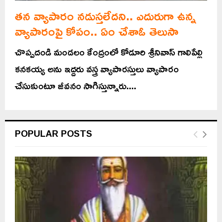
తన వ్యాపారం నడుస్తలేదని.. ఎదురుగా ఉన్న
వ్యాపారంపై కోపం.. ఏం చేశాఓ తెలుసా
చొప్పదండి మండలం కేంద్రంలో కోడూరి శ్రీనివాస్ గాలిపేల్లి
కనకయ్య అను ఇద్దరు వస్త్ర వ్యాపారస్తులు వ్యాపారం
చేసుకుంటూ జీవనం సాగిస్తున్నారు....
POPULAR POSTS