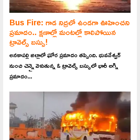
Bus Fire: గాడ నిద్రలో ఉండగా ఊహించని
ప్రమాదం.. క్షణాల్లో మంటల్లో కాలిపోయిన
ట్రావెల్స్ బస్సు!
అనకాపల్లి జిల్లాలో ఘోర ప్రమాదం తప్పింది. భువనేశ్వర్
నుంచి చెన్నై వెళుతున్న ఓ ట్రావెల్స్ బస్సులో భారీ అగ్ని
ప్రమాదం...