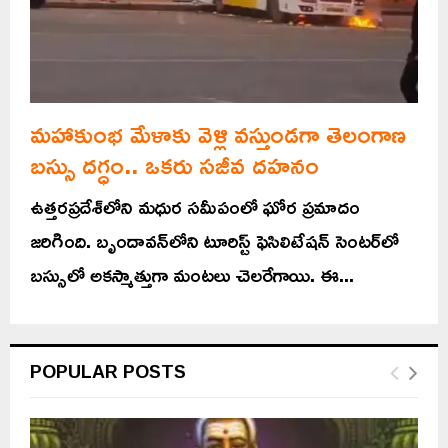
మహాకుంభ మేళాకు వెళ్లి వస్తుండగా తెలంగాణ
బస్సు దగ్ధం.. ఒకరు సజీవ దహనం
ఉత్తరప్రదేశ్‌లోని మధుర సమీపంలో ఘోర ప్రమాదం
జరిగింది. బృందావన్‌లోని టూరిస్ట్ ఫెసిలిటేషన్ సెంటర్‌లో
బస్సులో అకస్మాత్తుగా మంటలు చెలరేగాయి. ఈ...
POPULAR POSTS