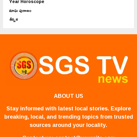
Year Horoscope
మాఘ పురాణం
శీర్షిక
ABOUT US
Stay informed with latest local stories. Explore
breaking, local, and trending topics from trusted
sources around your locality.