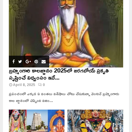
బ్రహ్మంగారి కాలజ్ఞానం 2025లో జరగబోయే ప్రకృతి
సృష్టించే విధ్వంసం ఇదే...
April 8, 2025
0
ప్రపంచంలో ఎక్కడ ఏ వింతలు విశేషాలు చోటు చేసుకున్నా వెంటనే బ్రహ్మంగారు
కాల జ్ఞానంలో చెప్పింది నిజం...