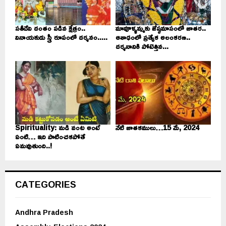
సతీదేవి దంతం పడిన క్షేత్రం..
మావూళ్ళమ్మకు జేష్ఠమాసంలో జాతర..
వినాయకుడు స్త్రీ రూపంలో దర్శనం.....
ఆశాఢంలో ప్రత్యేక అలంకరణ..
దర్శనానికి పోటెత్తిన...
Spirituality: మడి వంట అంటే
నేటి జాతకములు…15 మే, 2024
ఏంటి… ఇది పాటించకపోతే
ఏమవుతుంది..!
CATEGORIES
Andhra Pradesh