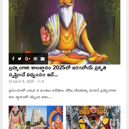
బ్రహ్మంగారి కాలజ్ఞానం 2025లో జరగబోయే ప్రకృతి
సృష్టించే విధ్వంసం ఇదే...
April 8, 2025
0
ప్రపంచంలో ఎక్కడ ఏ వింతలు విశేషాలు చోటు చేసుకున్నా వెంటనే బ్రహ్మంగారు
కాల జ్ఞానంలో చెప్పింది నిజం...