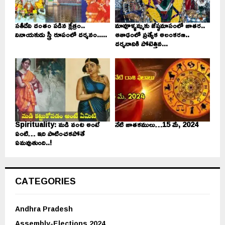
సతీదేవి దంతం పడిన క్షేత్రం..
మావూళ్ళమ్మకు జేష్ఠమాసంలో జాతర..
వినాయకుడు స్త్రీ రూపంలో దర్శనం.....
ఆశాఢంలో ప్రత్యేక అలంకరణ..
దర్శనానికి పోటెత్తిన...
Spirituality: మడి వంట అంటే
నేటి జాతకములు…15 మే, 2024
ఏంటి… ఇది పాటించకపోతే
ఏమవుతుంది..!
CATEGORIES
Andhra Pradesh
Assembly-Elections 2024