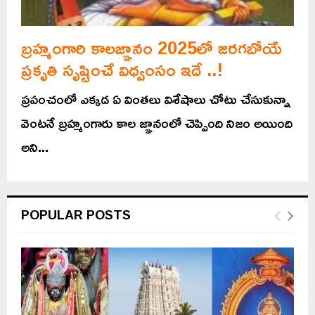
బ్రహ్మంగారి కాలజ్ఞానం 2025లో జరగబోయే
ప్రకృతి సృష్టించే విధ్వంసం ఇదే ..!
ప్రపంచంలో ఎక్కడ ఏ వింతలు విశేషాలు చోటు చేసుకున్నా
వెంటనే బ్రహ్మంగారు కాల జ్ఞానంలో చెప్పింది నిజం అయింది
అని...
POPULAR POSTS