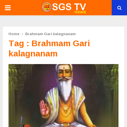
PRIMARY
MENU
Home
Brahmam Gari kalagnanam
Tag : Brahmam Gari
kalagnanam