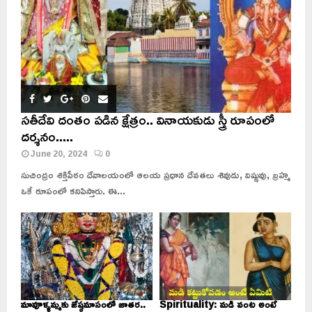
సతీదేవి దంతం పడిన క్షేత్రం.. వినాయకుడు స్త్రీ రూపంలో
దర్శనం.....
June 20, 2024
0
సుచింద్రం శక్తిపీఠం దేవాలయంలో ఆలయ ప్రధాన దేవతలు శివుడు, విష్ణువు, బ్రహ్మ
ఒకే రూపంలో కనిపిస్తారు. ఈ...
మావూళ్ళమ్మకు జేష్ఠమాసంలో జాతర..
Spirituality: మడి వంట అంటే