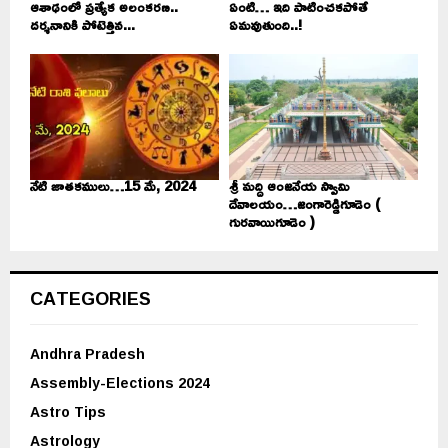
ఆశాఢంలో ప్రత్యేక అలంకరణ..
ఏంటి… ఇది పాటించకపోతే
దర్శనానికి పోటెత్తిన...
ఏమవుతుంది..!
నేటి జాతకములు…15 మే, 2024
శ్రీ మద్ది ఆంజనేయ స్వామి
దేవాలయం…జంగారెడ్డిగూడెం (
గురవాయిగూడెం )
CATEGORIES
Andhra Pradesh
Assembly-Elections 2024
Astro Tips
Astrology