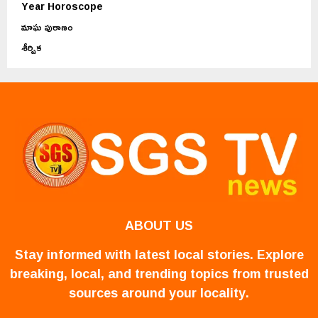
Year Horoscope
మాఘ పురాణం
శీర్షిక
ABOUT US
Stay informed with latest local stories. Explore
breaking, local, and trending topics from trusted
sources around your locality.