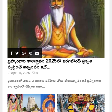
బ్రహ్మంగారి కాలజ్ఞానం 2025లో జరగబోయే ప్రకృతి
సృష్టించే విధ్వంసం ఇదే...
April 8, 2025
0
ప్రపంచంలో ఎక్కడ ఏ వింతలు విశేషాలు చోటు చేసుకున్నా వెంటనే బ్రహ్మంగారు
కాల జ్ఞానంలో చెప్పింది నిజం...