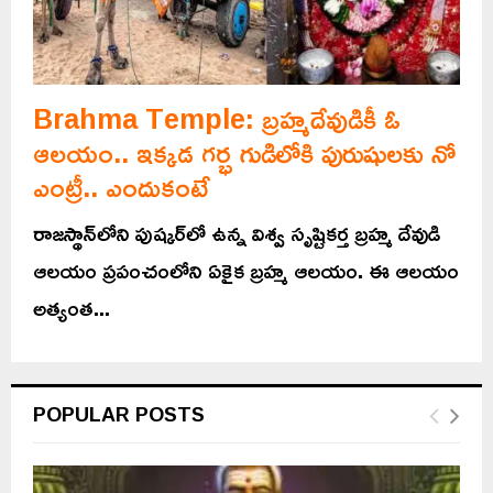
Brahma Temple: బ్రహ్మదేవుడికీ ఓ
ఆలయం.. ఇక్కడ గర్భ గుడిలోకి పురుషులకు నో
ఎంట్రీ.. ఎందుకంటే
రాజస్థాన్‌లోని పుష్కర్‌లో ఉన్న విశ్వ సృష్టికర్త బ్రహ్మ దేవుడి
ఆలయం ప్రపంచంలోని ఏకైక బ్రహ్మ ఆలయం. ఈ ఆలయం
అత్యంత...
POPULAR POSTS