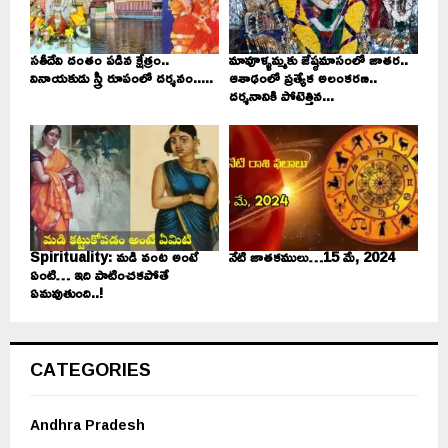
సతీదేవి దంతం పడిన క్షేత్రం..
మావూళ్ళమ్మకు జేష్ఠమాసంలో జాతర..
వినాయకుడు స్త్రీ రూపంలో దర్శనం.....
ఆశాఢంలో ప్రత్యేక అలంకరణ..
దర్శనానికి పోటెత్తిన...
Spirituality: మడి వంట అంటే
నేటి జాతకములు…15 మే, 2024
ఏంటి… ఇది పాటించకపోతే
ఏమవుతుంది..!
CATEGORIES
Andhra Pradesh