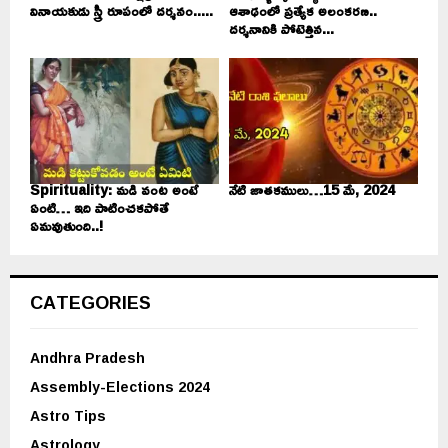
వినాయకుడు స్త్రీ రూపంలో దర్శనం.....
ఆశాఢంలో ప్రత్యేక అలంకరణ..
దర్శనానికి పోటెత్తిన...
Spirituality: మడి వంట అంటే
నేటి జాతకములు…15 మే, 2024
ఏంటి… ఇది పాటించకపోతే
ఏమవుతుంది..!
CATEGORIES
Andhra Pradesh
Assembly-Elections 2024
Astro Tips
Astrology