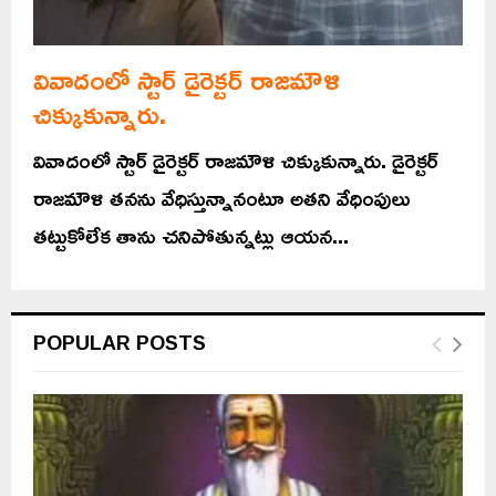
వివాదంలో స్టార్ డైరెక్టర్‌ రాజమౌళి
చిక్కుకున్నారు.
వివాదంలో స్టార్ డైరెక్టర్‌ రాజమౌళి చిక్కుకున్నారు. డైరెక్టర్‌
రాజమౌళి తనను వేధిస్తున్నానంటూ అతని వేధింపులు
తట్టుకోలేక తాను చనిపోతున్నట్లు ఆయన...
POPULAR POSTS