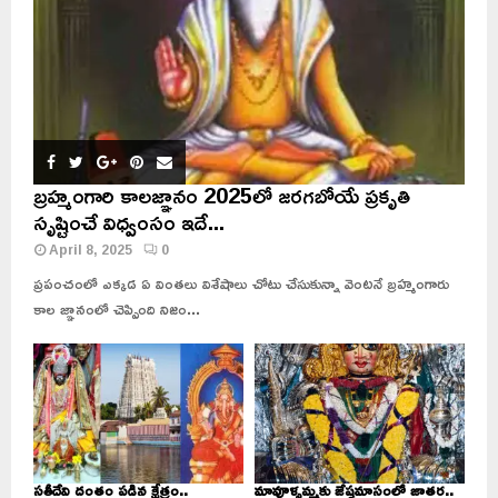
బ్రహ్మంగారి కాలజ్ఞానం 2025లో జరగబోయే ప్రకృతి
సృష్టించే విధ్వంసం ఇదే...
April 8, 2025
0
ప్రపంచంలో ఎక్కడ ఏ వింతలు విశేషాలు చోటు చేసుకున్నా వెంటనే బ్రహ్మంగారు
కాల జ్ఞానంలో చెప్పింది నిజం...
సతీదేవి దంతం పడిన క్షేత్రం..
మావూళ్ళమ్మకు జేష్ఠమాసంలో జాతర..