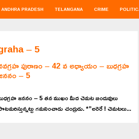
ANDHRA PRADESH
TELANGANA
CRIME
POLITIC
graha – 5
నవగ్రహ పురాణం – 42 వ అధ్యాయం – బుధగ్రహ
జననం – 5
బుధగ్రహ జననం – 5 తన ముఖం మీద చెమట బిందువులు
పొటమరిస్తున్నట్టు గమనించాడు చంద్రుడు. *”అరెరే ! చెమటలు...