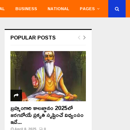
AL
BUSINESS
NATIONAL
PAGES
POPULAR POSTS
బ్రహ్మంగారి కాలజ్ఞానం 2025లో
జరగబోయే ప్రకృతి సృష్టించే విధ్వంసం
ఇదే...
April 8, 2025
0