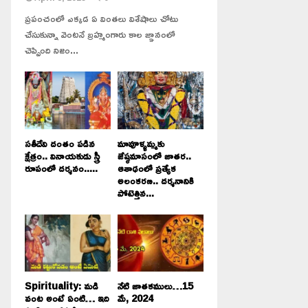
ప్రపంచంలో ఎక్కడ ఏ వింతలు విశేషాలు చోటు
చేసుకున్నా వెంటనే బ్రహ్మంగారు కాల జ్ఞానంలో
చెప్పింది నిజం...
సతీదేవి దంతం పడిన
మావూళ్ళమ్మకు
క్షేత్రం.. వినాయకుడు స్త్రీ
జేష్ఠమాసంలో జాతర..
రూపంలో దర్శనం.....
ఆశాఢంలో ప్రత్యేక
అలంకరణ.. దర్శనానికి
పోటెత్తిన...
Spirituality: మడి
నేటి జాతకములు…15
వంట అంటే ఏంటి… ఇది
మే, 2024