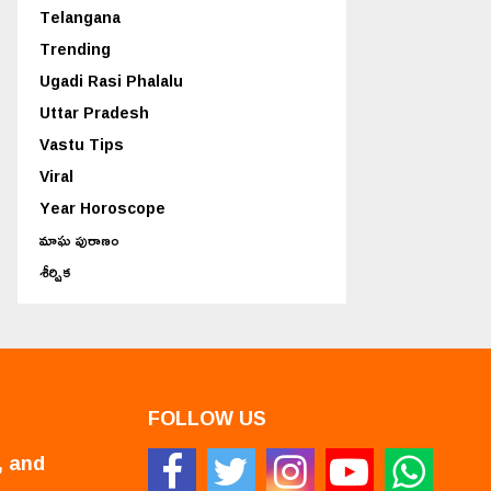
Telangana
Trending
Ugadi Rasi Phalalu
Uttar Pradesh
Vastu Tips
Viral
Year Horoscope
మాఘ పురాణం
శీర్షిక
FOLLOW US
, and