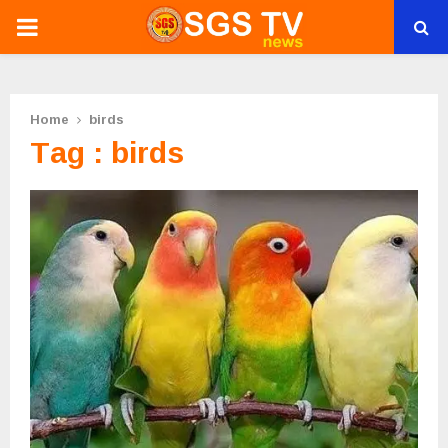
PRIMARY
MENU
Home
birds
Tag : birds