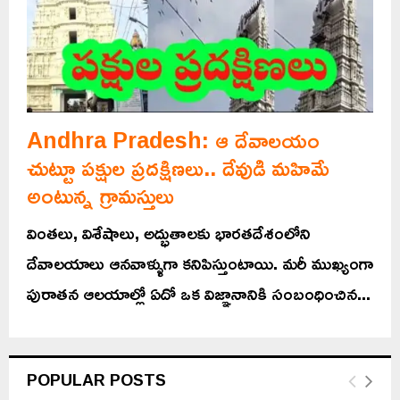
Andhra Pradesh: ఆ దేవాలయం
చుట్టూ పక్షుల ప్రదక్షిణలు.. దేవుడి మహిమే
అంటున్న గ్రామస్తులు
వింతలు, విశేషాలు, అద్భుతాలకు భారతదేశంలోని
దేవాలయాలు ఆనవాళ్ళుగా కనిపిస్తుంటాయి. మరీ ముఖ్యంగా
పురాతన ఆలయాల్లో ఏదో ఒక విజ్ఞానానికి సంబంధించిన...
POPULAR POSTS