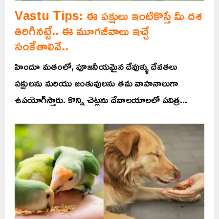
Vastu Tips: ఈ పక్షులు ఇంటికొస్తే మీ దశ
తిరిగినట్టే.. ఈ మూగజీవాలు ఇచ్చే
సంకేతాలివే..
హిందూ మతంలో, పూజనీయమైన దేవుళ్ళు దేవతలు
పక్షులను మరియు జంతువులను తమ వాహనాలుగా
ఉపయోగిస్తారు. కొన్ని చెట్లను దేవాలయాలలో పవిత్ర...