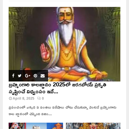
బ్రహ్మంగారి కాలజ్ఞానం 2025లో జరగబోయే ప్రకృతి
సృష్టించే విధ్వంసం ఇదే...
April 8, 2025
0
ప్రపంచంలో ఎక్కడ ఏ వింతలు విశేషాలు చోటు చేసుకున్నా వెంటనే బ్రహ్మంగారు
కాల జ్ఞానంలో చెప్పింది నిజం...