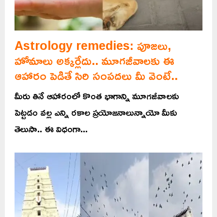
Astrology remedies: పూజలు,
హోమాలు అక్కర్లేదు.. మూగజీవాలకు ఈ
ఆహారం పెడితే సిరి సంపదలు మీ వెంటే..
మీరు తినే ఆహారంలో కొంత భాగాన్ని మూగజీవాలకు
పెట్టడం వల్ల ఎన్ని రకాల ప్రయోజనాలున్నాయో మీకు
తెలుసా.. ఈ విధంగా...