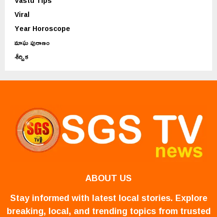
Vastu Tips
Viral
Year Horoscope
మాఘ పురాణం
శీర్షిక
ABOUT US
Stay informed with latest local stories. Explore
breaking, local, and trending topics from trusted