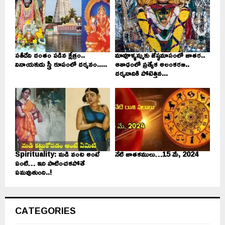
సతీదేవి దంతం పడిన క్షేత్రం..
మావూళ్ళమ్మకు జేష్ఠమాసంలో జాతర..
వినాయకుడు స్త్రీ రూపంలో దర్శనం.....
ఆశాఢంలో ప్రత్యేక అలంకరణ..
దర్శనానికి పోటెత్తిన...
Spirituality: మడి వంట అంటే
నేటి జాతకములు…15 మే, 2024
ఏంటి… ఇది పాటించకపోతే
ఏమవుతుంది..!
CATEGORIES