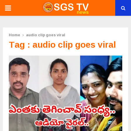
PRIMARY
MENU
Home
audio clip goes viral
Tag : audio clip goes viral