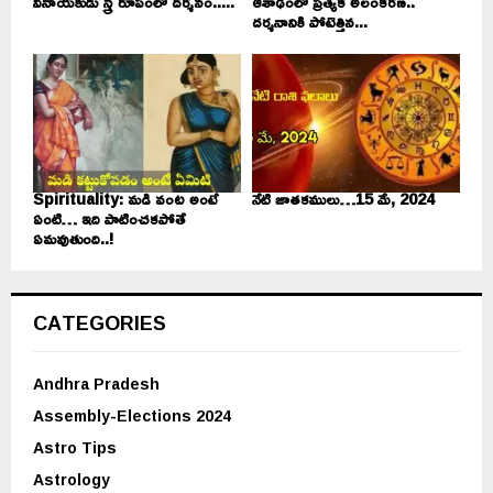
వినాయకుడు స్త్రీ రూపంలో దర్శనం.....
ఆశాఢంలో ప్రత్యేక అలంకరణ..
దర్శనానికి పోటెత్తిన...
Spirituality: మడి వంట అంటే
నేటి జాతకములు…15 మే, 2024
ఏంటి… ఇది పాటించకపోతే
ఏమవుతుంది..!
CATEGORIES
Andhra Pradesh
Assembly-Elections 2024
Astro Tips
Astrology