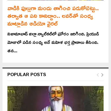
వాడికి ఫుల్లుగా మందు తాగించి పడుకోబెట్టు..
తర్వాత ఆ పని కానిద్దాం.. లవర్‌తో సంధ్య
మాట్లాడిన ఆడియో వైరల్
నిజామాబాద్ జిల్లా న్యాల్‌కల్‌లో ఘోరం జరిగింది. ప్రియుడి
మోజులో పడిన సంధ్య అనే మహిళ భర్త ప్రాణాలు తీసింది.
తన...
POPULAR POSTS