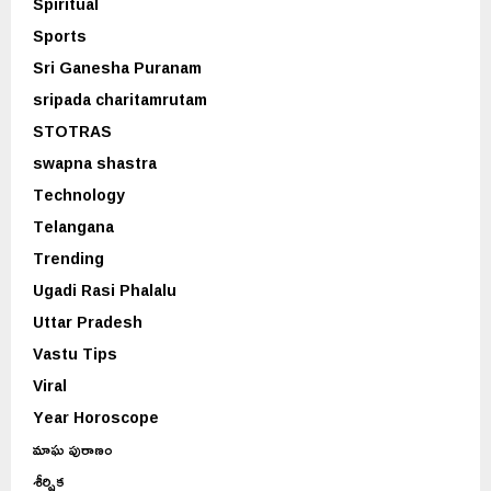
Spiritual
Sports
Sri Ganesha Puranam
sripada charitamrutam
STOTRAS
swapna shastra
Technology
Telangana
Trending
Ugadi Rasi Phalalu
Uttar Pradesh
Vastu Tips
Viral
Year Horoscope
మాఘ పురాణం
శీర్షిక