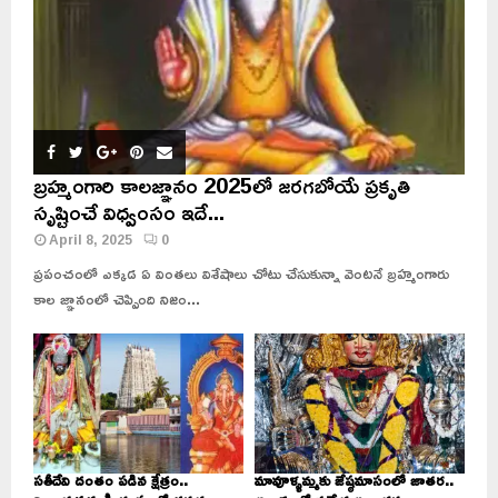
బ్రహ్మంగారి కాలజ్ఞానం 2025లో జరగబోయే ప్రకృతి
సృష్టించే విధ్వంసం ఇదే...
April 8, 2025
0
ప్రపంచంలో ఎక్కడ ఏ వింతలు విశేషాలు చోటు చేసుకున్నా వెంటనే బ్రహ్మంగారు
కాల జ్ఞానంలో చెప్పింది నిజం...
సతీదేవి దంతం పడిన క్షేత్రం..
మావూళ్ళమ్మకు జేష్ఠమాసంలో జాతర..