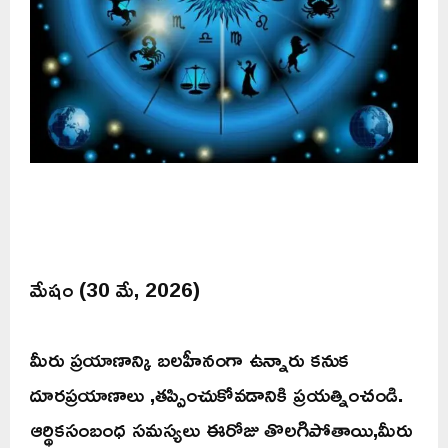
మేషం (30 మే, 2026)
మీరు ప్రయాణాన్కి బలహీనంగా ఉన్నారు కనుక
దూరప్రయాణాలు ,తప్పించుకోవడానికి ప్రయత్నించండి.
ఆర్థికసంబంధ సమస్యలు ఈరోజు తొలగిపోతాయి,మీరు