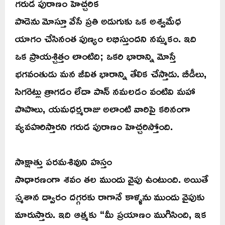
గరుడ పురాణం హెచ్చరిక
పాడెను మోస్తూ వేసే ప్రతి అడుగుకు ఒక అశ్వమేధ
యాగం చేసినంత పుణ్యం లభిస్తుందని నమ్మకం. ఇది
ఒక ప్రాయశ్చిత్తం లాంటిది; ఒకరి భారాన్ని మోస్తే
భగవంతుడు మన జీవిత భారాన్ని తేలిక చేస్తాడు. బీడీలు,
సిగరెట్లు త్రాగడం లేదా పాన్ నమలడం వంటివి మహా
పాపాలు, యమధర్మరాజు అలాంటి వారిపై కఠినంగా
వ్యవహరిస్తారని గరుడ పురాణం హెచ్చరిస్తోంది.
సాక్షాత్తు పరమశివుని హస్తం
సాధారణంగా శవం తల ముందు వైపు ఉంటుంది. అయితే
స్మశాన ద్వారం దగ్గరకు రాగానే కాళ్ళను ముందు వైపుకు
మారుస్తారు. ఇది ఆత్మకు “మీ ప్రయాణం ముగిసింది, ఇక