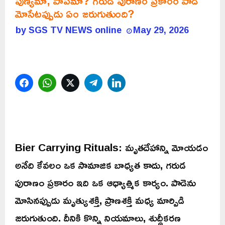
పుణ్యమా, పాపమా? గరుడ పురాణం ప్రకారం పాడె
మోసేటప్పుడు ఏం జరుగుతుంది?
by
SGS TV NEWS online
May 29, 2026
Facebook
WhatsApp
Twitter
Telegram
LinkedIn
Bier Carrying Rituals: మృతదేహాన్ని మోయడం
అనేది కేవలం ఒక సామాజిక బాధ్యత కాదు, గరుడ
పురాణం ప్రకారం ఇది ఒక ఆధ్యాత్మిక కార్యం. పాడెను
మోసినప్పుడు మృత్యుశక్తి, ప్రాణశక్తి మధ్య మార్పిడి
జరుగుతుంది. దీనికి కొన్ని నియమాలు, శుద్ధీకరణ