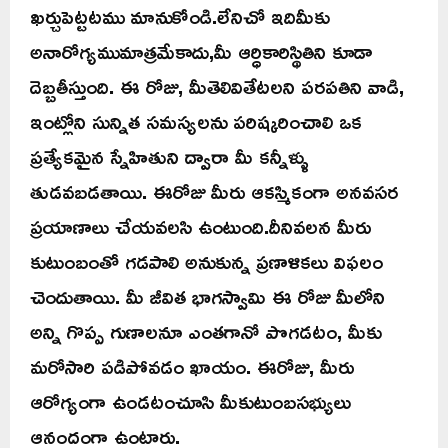
ఖర్చుపెట్టటము మానుకోండి.లేనిచో ఇదిమీకు
అనారోగ్యముమాత్రమేకాదు,మీ ఆర్ధికారిస్థితిని కూడా
దెబ్బతీస్తుంది. ఈ రోజు, మీతెలివితేటలని పరపతిని వాడి,
ఇంట్లోని సున్నిత సమస్యలను పరిష్కరించాలి ఒక
ప్రత్యేకమైన స్నేహితుని ద్వారా మీ కన్నీళ్ళు
తుడవబడతాయి. ఈరోజు మీరు ఆకస్మికంగా అనవసర
ప్రయాణాలు చేయవలసి ఉంటుంది.దీనివలన మీరు
కుటుంబంతో గడపాలి అనుకున్న ప్రణాళికలు విఫలం
చెందుతాయి. మీ జీవిత భాగస్వామి ఈ రోజు మీలోని
అన్ని గొప్ప గుణాలనూ ఎంతగానో పొగడటం, మీకు
మరోసారి పడిపోవడం ఖాయం. ఈరోజు, మీరు
ఆరోగ్యంగా ఉండటంచూసి మీకుటుంబసభ్యులు
ఆనందంగా ఉంటారు.