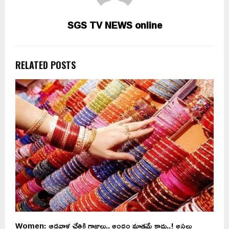
SGS TV NEWS online
RELATED POSTS
Women: ఆడవాళ్ల చేతికి గాజులు.. అందం మాత్రమే కాదు..! అసలు
మ