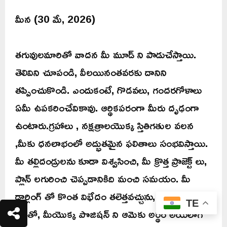
మీన (30 మే, 2026)
తగువులమారితో వాదన మీ మూడ్ ని పాడుచేస్తాయి.
తెలివిని చూపండి, వీలయినంతవరకు దానిని
తప్పించుకొండి. ఎందుకంటే, గొడవలు, గందరగోళాలు
ఏమీ ఉపకరించేవికావు. ఆర్థికపరంగా మీరు దృఢంగా
ఉంటారు.గ్రహాలు , నక్షత్రాలయొక్క స్తితిగతుల వలన
,మీకు ధనలాభంలో అద్భుతమైన ఫలితాలు సంభవిస్తాయి.
మీ తల్లిదండ్రులను కూడా విశ్వసించి, మీ క్రొత్త ప్రాజెక్ట్ లు,
ప్లాన్ లగురించి చెప్పడానికిది మంచి సమయం. మీ
డార్లింగ్ తో కొంత విభేదం తలెత్తవచ్చును, మీరు మీ
TE
జతతో, మీయొక్క పొజిషన్ ని ఆమెకు అర్థం అయేలాగ