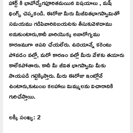
హార్ట్ కి భావోద్వేగపూరితమయిన విషయాలు , మషీ
థింగ్స్ చెప్పకండి. ఈరోజు మీరు మీజీవితభాగస్వామితో
సమయము గడిపివారినిబయటకు తీసుకువెళదాము
అనుకుంటారు,కానీ వారియొక్క అనారోగ్యము
కారణముగా ఆపని చేయలేరు. ఉదయాన్నే కరెంటు
పోవడం వల్లో, మరో కారణం వల్లో మీరు వేళకు తయారు
కాలేకపోతారు. కానీ మీ జీవిత భాగస్వామి మీకు
సాయపడి గట్టెక్కిస్తారు. మీరు ఈరోజు ఇంట్లోనే
ఉంటారు,కుటుంబ కలహాలు మిమ్ములను విచారానికి
గురిచేస్తాయి.
లక్కీ సంఖ్య: 2