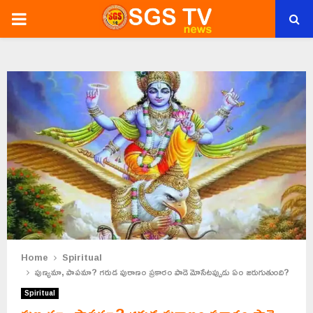
PRIMARY
MENU
Home
Spiritual
పుణ్యమా, పాపమా? గరుడ పురాణం ప్రకారం పాడె మోసేటప్పుడు ఏం జరుగుతుంది?
Spiritual