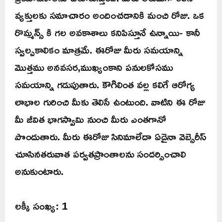
వ్యక్తులకు సమాచారం అందించడానికి మంచి రోజు. ఒక
రొమ్మన్స్ కి గల అవకాశాలు కనిపిస్తూనే ఉన్నాయి- కానీ
స్వల్పకాలికం మాత్రమే. ఈరోజు మీరు సమయాన్ని
మొత్తము అనవసర,ముఖ్యంకాని పనులకోసము
సమయాన్ని గడుపుతారు. కౌగిలింత వల్ల కలిగే ఆరోగ్య
లాభాల గురించి మీకు తెలిసే ఉంటుంది. వాటిని ఈ రోజు
మీ జీవిత భాగస్వామి నుంచి మీరు ఎంతగానో
పొందుతారు. మీరు ఈరోజు సినిమాలేదా ఏదైనా వెబ్సెరీస్
చూసినతరువాత పర్వతప్రాంతాలను సందర్సించాలి
అనుకుంటారు.
లక్కీ సంఖ్య: 1