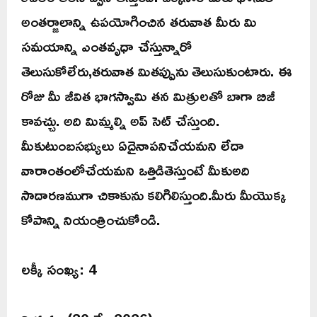
అంతర్జాలాన్ని ఉపయోగించిన తరువాత మీరు మి
సమయాన్ని ఎంతవృధా చేస్తున్నారో
తెలుసుకోలేరు,తరువాత మితప్పును తెలుసుకుంటారు. ఈ
రోజు మీ జీవిత భాగస్వామి తన మిత్రులతో బాగా బిజీ
కావచ్చు. అది మిమ్మల్ని అప్ సెట్ చేస్తుంది.
మీకుటుంబసభ్యులు ఏదైనాపనిచేయమని లేదా
వారాంతంలోచేయమని ఒత్తిడితెస్తుంటే మీకుఅది
సాదారణముగా చికాకును కలిగిలిస్తుంది.మీరు మీయొక్క
కోపాన్ని నియంత్రించుకోండి.
లక్కీ సంఖ్య: 4