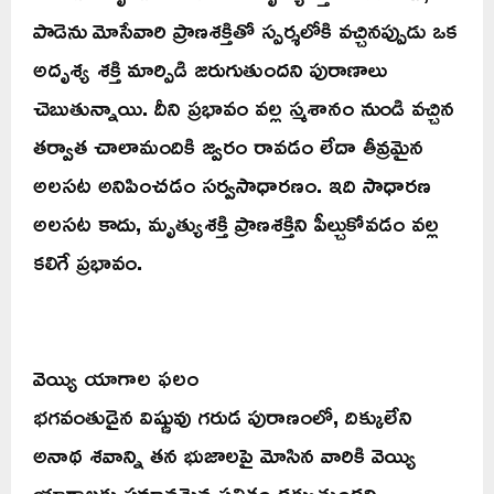
పాడెను మోసేవారి ప్రాణశక్తితో స్పర్శలోకి వచ్చినప్పుడు ఒక
అదృశ్య శక్తి మార్పిడి జరుగుతుందని పురాణాలు
చెబుతున్నాయి. దీని ప్రభావం వల్ల స్మశానం నుండి వచ్చిన
తర్వాత చాలామందికి జ్వరం రావడం లేదా తీవ్రమైన
అలసట అనిపించడం సర్వసాధారణం. ఇది సాధారణ
అలసట కాదు, మృత్యుశక్తి ప్రాణశక్తిని పీల్చుకోవడం వల్ల
కలిగే ప్రభావం.
వెయ్యి యాగాల ఫలం
భగవంతుడైన విష్ణువు గరుడ పురాణంలో, దిక్కులేని
అనాథ శవాన్ని తన భుజాలపై మోసిన వారికి వెయ్యి
యాగాలకు సమానమైన ఫలితం దక్కుతుందని