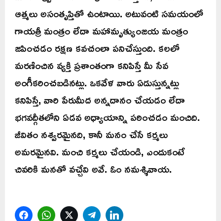
ఆత్మలు అసంతృప్తితో ఉంటాయి. అటువంటి సమయంలో
గాయత్రీ మంత్రం లేదా మహామృత్యుంజయ మంత్రం
జపించడం రక్షణ కవచంలా పనిచేస్తుంది. కలలో
మరణించిన వ్యక్తి ప్రశాంతంగా కనిపిస్తే మీ సేవ
అంగీకరించబడినట్లు. ఒకవేళ వారు ఏడుస్తున్నట్లు
కనిపిస్తే, వారి పేరుమీద అన్నదానం చేయడం లేదా
భగవద్గీతలోని ఏడవ అధ్యాయాన్ని పఠించడం మంచిది.
జీవితం నశ్వరమైనది, కానీ మనం చేసే కర్మలు
అమరమైనవి. మంచి కర్మలు చేయండి, ఎందుకంటే
చివరికి మనతో వచ్చేవి అవే. ఓం నమశ్శివాయ.
Facebook
WhatsApp
Twitter
Telegram
LinkedIn