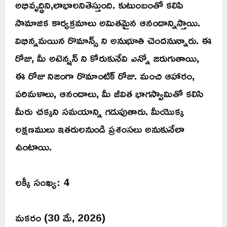
అభివృద్ధిని,లాభాలనితెస్తుంది. కుటుంబంతో కలిపి
సామాజిక కార్యక్రమాలు అమితమైన ఆనందాన్నిస్తాయి.
విభిన్నమయిన రొమాన్స్ ని అనుభూతి చెందనున్నారు. ఈ
రోజు, మీ అటెన్షన్ ని కోరుకునేవి ఎన్నో జరుగుతాయి,
ఈ రోజు నిజంగా రొమాంటిక్ రోజు. మంచి ఆహారం,
పరిమళాలు, ఆనందాలు, మీ జీవిత భాగస్వామితో కలిసి
మీరు చక్కని సమయాన్ని గడుపుతారు. మీయొక్క
లక్షణములు ఇతరులనుండి ప్రశంసలు అనుకునేలా
ఉంటాయి.
లక్కీ సంఖ్య: 4
మకరం (30 మే, 2026)