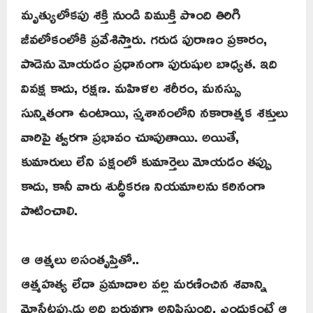
మృత్యులోకపు శక్తి నుండి విముక్తి పొంది తిరిగి
జీవలోకంలోకి ప్రవేశిస్తారు. గరుడ పురాణం ప్రకారం,
పాడెను మోయడం ప్రధానంగా పురుషుల బాధ్యత. ఇది
వివక్ష కాదు, రక్షణ. మహిళల శరీరం, మనస్సు
సున్నితంగా ఉంటాయి, స్మశానంలోని నకారాత్మక శక్తులు
వారిపై త్వరగా ప్రభావం చూపుతాయి. అయితే,
కుమారులు లేని పక్షంలో కుమార్తెలు మోయడం తప్పు
కాదు, కానీ వారు శుద్ధీకరణ నియమాలను కఠినంగా
పాటించాలి.
ఆ ఆత్మలు అసంతృప్తితో..
ఆత్మహత్య లేదా ప్రమాదాల వల్ల మరణించిన శవాన్ని
మోసేటప్పుడు అది బరువుగా అనిపిస్తుంది, ఎందుకంటే ఆ