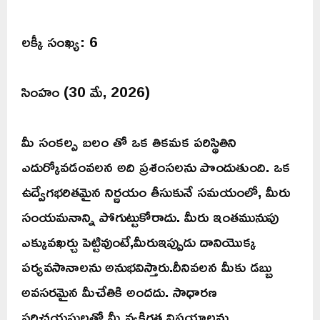
లక్కీ సంఖ్య: 6
సింహం (30 మే, 2026)
మీ సంకల్ప బలం తో ఒక తికమక పరిస్థితిని
ఎదుర్కోవడంవలన అది ప్రశంసలను పొందుతుంది. ఒక
ఉద్వేగభరితమైన నిర్ణయం తీసుకునే సమయంలో, మీరు
సంయమనాన్ని పోగుట్టుకోరాదు. మీరు ఇంతమునుపు
ఎక్కువఖర్చు పెట్టివుంటే,మీరుఇప్పుడు దానియొక్క
పర్యవసానాలను అనుభవిస్తారు.దీనివలన మీకు డబ్బు
అవసరమైన మీచేతికి అందదు. సాధారణ
పరిచయస్థులతో మీ వ్యక్తిగత విషయాలను