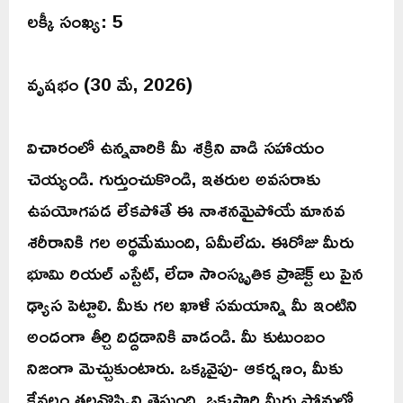
లక్కీ సంఖ్య: 5
వృషభం (30 మే, 2026)
విచారంలో ఉన్నవారికి మీ శక్రిని వాడి సహాయం
చెయ్యండి. గుర్తుంచుకొండి, ఇతరుల అవసరాకు
ఉపయోగపడ లేకపోతే ఈ నాశనమైపోయే మానవ
శరీరానికి గల అర్థమేముంది, ఏమీలేదు. ఈరోజు మీరు
భూమి రియల్ ఎస్టేట్, లేదా సాంస్కృతిక ప్రాజెక్ట్ లు పైన
ఢ్యాస పెట్టాలి. మీకు గల ఖాళీ సమయాన్ని మీ ఇంటిని
అందంగా తీర్చి దిద్దడానికి వాడండి. మీ కుటుంబం
నిజంగా మెచ్చుకుంటారు. ఒక్కవైపు- ఆకర్షణం, మీకు
కేవలం తలనొప్పిని తెస్తుంది. ఒక్కసారి మీరు ఫోనులో