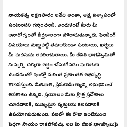
నాయకత్వ లక్షణసారం అనేది అంతా, ఆత్మ విశ్వాసంలో
ఉంటుందని గుర్తించండి. ఎందుకంటే మీరు మీ
అనారోగ్యంతో దీర్ఘకాలంగా పోరాడుతున్నారు. పెండింగ్
విషయాలు మబ్బుపట్టి తెమలకుండా ఉంటాయి, ఖర్చులు
మీ మనసును ఆవరించుతాయి. మీ జీవిత భాగస్వామితో
మిమ్మల్ని చక్కగా అర్థం చేసుకోవడం మెరుగుగా
ఉండడంతో ఇంట్లో మరింత ప్రశాంతత అభివృద్ధి
కానవస్తుంది. మీరివాళ, ప్రేమరాహిత్యాన్ని అనుభవించే
అవకాశం ఉన్నది. ప్రయాణం మీకు క్రొత్త ప్రదేశాలు
చూడడానికి, ముఖ్యమైన వ్యక్తులను కలవడానికి
ఉపయోగపడుతుంది. పనిలో ఈ రోజు ఇంటినుంచి
పెద్దగా సాయం రాకపోవచ్చు. అది మీ జీవిత భాగస్వామిపై