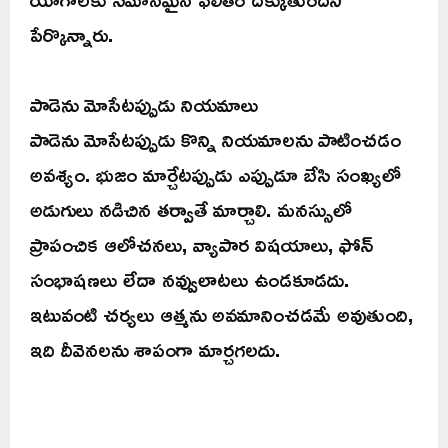
పేర్కొన్నారు.
పాడెను మోసేటప్పుడు నియమాలు
పాడెను మోసేటప్పుడు కొన్ని నియమాలను పాటించడం
అవశ్యం. భుజం మార్చేటప్పుడు ఎప్పుడూ బేసి సంఖ్యలో
అడుగులు నడిచిన తర్వాతే మార్చాలి. మనస్సులో
ప్రాపంచిక ఆలోచనలు, వ్యాపార విషయాలు, ఫోన్
సంభాషణలు లేదా నవ్వులాటలు ఉండకూడదు.
ఇటువంటి చర్యలు ఆత్మను అవమానించడమే అవుతుంది,
ఇది దీవెనలను శాపంగా మార్చగలదు.