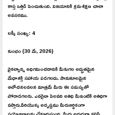
కాస్త ఒత్తిడి పెంచుతుంది. విజయానికి క్రమశిక్షణ చాలా
అవసరము.
లక్కీ సంఖ్య: 4
కుంభం (30 మే, 2026)
వైకల్యాన్ని అధిగమించడానికి మీకుగల అద్భుతమైన
మేధాశక్తి సహాయ పడగలదు. సానుకూలమైన
ఆలోచనలవలన మాత్రమే మీరు ఈ సమస్యతో
పోరాడగలరు. ఎవరైనా పిలవని అతిధి మీఇంటికి అతిధిగా
వస్తారు.వీరియొక్క అదృష్టము మీరుఆర్ధికంగా
ప్రయోజనాలను చేకూరుస్తుంది. మీరు అరుదుగా కలిసే