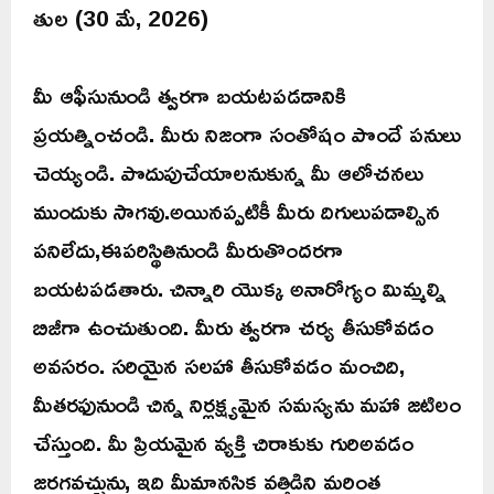
తుల (30 మే, 2026)
మీ ఆఫీసునుండి త్వరగా బయటపడడానికి
ప్రయత్నించండి. మీరు నిజంగా సంతోషం పొందే పనులు
చెయ్యండి. పొదుపుచేయాలనుకున్న మీ ఆలోచనలు
ముందుకు సాగవు.అయినప్పటికీ మీరు దిగులుపడాల్సిన
పనిలేదు,ఈపరిస్థితినుండి మీరుతొందరగా
బయటపడతారు. చిన్నారి యొక్క అనారోగ్యం మిమ్మల్ని
బిజీగా ఉంచుతుంది. మీరు త్వరగా చర్య తీసుకోవడం
అవసరం. సరియైన సలహా తీసుకోవడం మంచిది,
మీతరఫునుండి చిన్న నిర్లక్ష్యమైన సమస్యను మహా జటిలం
చేస్తుంది. మీ ప్రియమైన వ్యక్తి చిరాకుకు గురిఅవడం
జరగవచ్చును, ఇది మీమానసిక వత్తిడిని మరింత