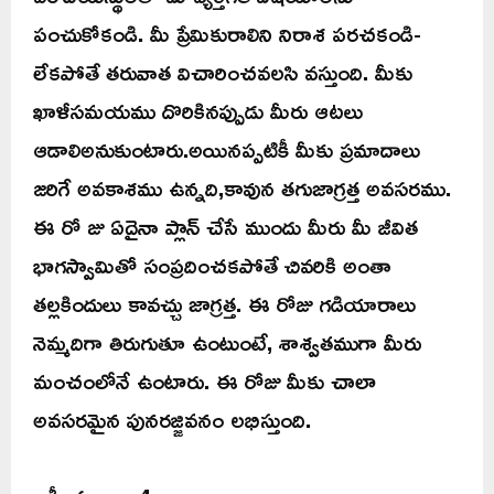
పంచుకోకండి. మీ ప్రేమికురాలిని నిరాశ పరచకండి-
లేకపోతే తరువాత విచారించవలసి వస్తుంది. మీకు
ఖాళీసమయము దొరికినప్పుడు మీరు ఆటలు
ఆడాలిఅనుకుంటారు.అయినప్పటికీ మీకు ప్రమాదాలు
జరిగే అవకాశము ఉన్నది,కావున తగుజాగ్రత్త అవసరము.
ఈ రో జు ఏదైనా ప్లాన్ చేసే ముందు మీరు మీ జీవిత
భాగస్వామితో సంప్రదించకపోతే చివరికి అంతా
తల్లకిందులు కావచ్చు జాగ్రత్త. ఈ రోజు గడియారాలు
నెమ్మదిగా తిరుగుతూ ఉంటుంటే, శాశ్వతముగా మీరు
మంచంలోనే ఉంటారు. ఈ రోజు మీకు చాలా
అవసరమైన పునరజ్జివనం లభిస్తుంది.