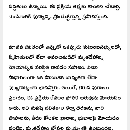
పద్ధతులు ఉన్నాయి. ఈ ప్రక్రియ ఆత్మకు శాంతిని చేకూర్చి,
మోసేవారికి పుణ్యాన్ని, ప్రాయశ్చిత్తాన్ని ప్రసాదిస్తుంది.
మానవ జీవితంలో ఎప్పుడో ఒకప్పుడు కుటుంబసభ్యులదో,
స్నేహితులదో లేదా అపరిచితుడిదో మృతదేహాన్ని
మోయాల్సిన పరిస్థితి రావడం సహజం. దీనిని
సాధారణంగా ఒక సామాజిక బాధ్యతగా లేదా
పుణ్యకార్యంగా భావిస్తారు. అయితే, గరుడ పురాణం
ప్రకారం, ఈ ప్రక్రియ కేవలం భౌతిక బరువును మోయడం
కాదు. అది మనిషి జీవితకాల కర్మాచరణను, వారి
పాపాలను, తీరని కోరికల భారాన్ని భుజాలపై మోయడం
వంటిది. మృతదేహం లోపల మృత్యుశక్తి ఉంటుందని,