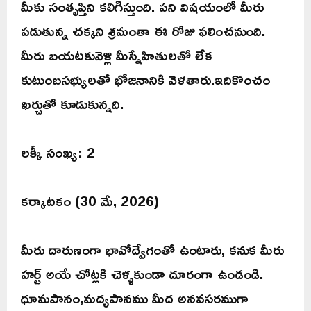
మీకు సంతృప్తిని కలిగిస్తుంది. పని విషయంలో మీరు
పడుతున్న చక్కని శ్రమంతా ఈ రోజు ఫలించనుంది.
మీరు బయటకువెళ్లి మీస్నేహితులతో లేక
కుటుంబసభ్యులతో భోజనానికి వెళతారు.ఇదికొంచం
ఖర్చుతో కూడుకున్నది.
లక్కీ సంఖ్య: 2
కర్కాటకం (30 మే, 2026)
మీరు దారుణంగా భావోద్వేగంతో ఉంటారు, కనుక మీరు
హర్ట్ అయే చోట్లకి చెళ్ళకుండా దూరంగా ఉండండి.
ధూమపానం,మద్యపానము మీద అనవసరముగా