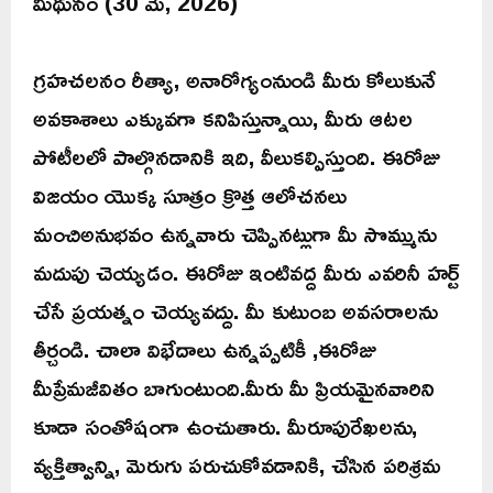
మిథునం (30 మే, 2026)
గ్రహచలనం రీత్యా, అనారోగ్యంనుండి మీరు కోలుకునే
అవకాశాలు ఎక్కువగా కనిపిస్తున్నాయి, మీరు ఆటల
పోటీలలో పాల్గొనడానికి ఇది, వీలుకల్పిస్తుంది. ఈరోజు
విజయం యొక్క సూత్రం క్రొత్త ఆలోచనలు
మంచిఅనుభవం ఉన్నవారు చెప్పినట్లుగా మీ సొమ్మును
మదుపు చెయ్యడం. ఈరోజు ఇంటివద్ద మీరు ఎవరినీ హర్ట్
చేసే ప్రయత్నం చెయ్యవద్దు. మీ కుటుంబ అవసరాలను
తీర్చండి. చాలా విభేదాలు ఉన్నప్పటికీ ,ఈరోజు
మీప్రేమజీవితం బాగుంటుంది.మీరు మీ ప్రియమైనవారిని
కూడా సంతోషంగా ఉంచుతారు. మీరూపురేఖలను,
వ్యక్తిత్వాన్ని, మెరుగు పరుచుకోవడానికి, చేసిన పరిశ్రమ