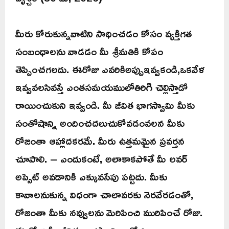
మీరు కోరుకున్నవాటిని సాధించడం కోసం వ్యక్తిగత
సంబంధాలను వాడడం మీ శ్రీమతికి కోపం
తెప్పించగలదు. ఈరోజు ఎవరికిఅప్పుఇవ్వకండి,ఒకవేళ
ఇవ్వవలసివస్తే ఎంతసమయములోతిరిగి చెల్లిస్తాడో
రాయించుకుని ఇవ్వండి. మీ జీవిత భాగస్వామి మీకు
సంతోషాన్ని అందించదలుచుకోవడంవలన మీకు
రోజంతా ఆహ్లాదకరమే. మీరు ఉత్తమమైన ప్రవర్తన
చూపాలి. – ఎందుకంటే, అలాకాకపోతే మీ లవర్
అప్సెట్ అవడానికి ఎక్కువసేపు పట్టదు. మీకు
కావాలనుకున్న విధంగా చాలావరకు నెరవేరడంతో,
రోజంతా మీకు నవ్వులను మెరిపించి మురిపించే రోజు.