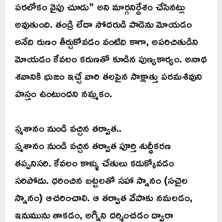
పరలోకం వైపు చూడు” అని మార్గనిర్దేశం చేసినట్లు
అవుతుంది. తండ్రి లేదా సోదరుడి పాడెను మోయడం
అనేది రుణం తీర్చుకోవడం వంటిది కాగా, అపరిచితుడిని
మోయడం కేవలం కరుణతో కూడిన పుణ్యకార్యం. అనాథ
శవానికి భుజం ఇచ్చే వారి తలపైన సాక్షాత్తు పరమశివుని
హస్తం ఉంటుందని నమ్మకం.
స్మశానం నుండి వచ్చిన తర్వాత..
స్మశానం నుండి వచ్చిన తర్వాత పూర్తి శుద్ధీకరణ
తప్పనిసరి. కేవలం కాళ్ళు చేతులు కడుక్కోవడం
సరిపోదు. ధరించిన బట్టలతో సహా స్నానం (సచైల
స్నానం) ఆచరించాలి. ఆ తర్వాత వేపాకు నమలడం,
ఇనుమును తాకడం, అగ్నిని దర్శించడం ద్వారా