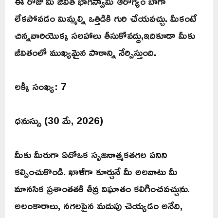
ఈ రోజు మీ జీవిత భాగస్వామి ఆరోగ్యం బాగా
లేకపోవడం మిమ్మల్ని ఒత్తిడికి గురి చేయవచ్చు. మీకంటే
చిన్నవారియొక్క సలహాలు తీసుకోవద్దు,ఇదికూడా మీకు
జీవితంలో ముఖ్యమైన పాఠాన్ని నేర్పిస్తుంది.
లక్కీ సంఖ్య: 7
ధనుస్సు (30 మే, 2026)
మీకు మీరుగా ఏదోఒక సృజనాత్మకతగల పనిని
కల్పించుకొండి. ఖాళీగా కూర్చునే మీ అలవాటు మీ
మానసిక ప్రశాంతతకి తీవ్ర విఘాతం కలిగించవచ్చును.
అలంకారాలు, నగలపైన మదుపు చెయ్యడం అనేది,