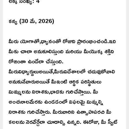
లక్కీ సంఖ్య: 4
కన్య (30 మే, 2026)
మీరు యోగాతో,ధ్యానంతో రోజుని ప్రారంభించండి.ఇది
మీకు చాలా అనుకూలిస్తుంది మరియు మీయొక్క శక్తిని
రోజంతా ఉండేలా చేస్తుంది.
మీరువిధ్యార్దులుఅయితే,మీరువిదేశాలలో చదువుకోవాలి
అనుకునేవారుఅయితే మీఇంటి ఆర్ధిక పరిస్థితులు
మిమ్ములను నిరాశకు,భాదకు గురిచేస్తాయి. మీ
అంచనాలమేరకు ఉండడంలో విఫలమై మిమ్మల్ని
నిరాశకు గురిచేస్తారు. మీరువారిని ఉత్సాహపరచి మీ
కలలను నెరవేర్చేలా చూడాల్సి ఉన్నది. ఈరోజు, మీ స్వీట్