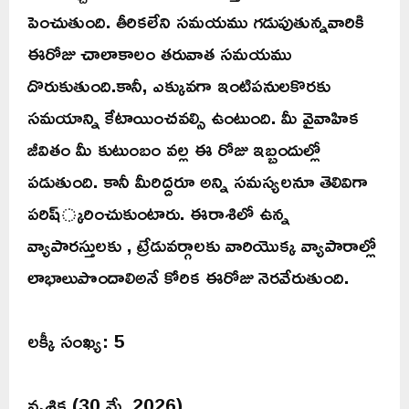
పెంచుతుంది. తీరికలేని సమయము గడుపుతున్నవారికి
ఈరోజు చాలాకాలం తరువాత సమయము
దొరుకుతుంది.కానీ, ఎక్కువగా ఇంటిపనులకొరకు
సమయాన్ని కేటాయించవల్సి ఉంటుంది. మీ వైవాహిక
జీవితం మీ కుటుంబం వల్ల ఈ రోజు ఇబ్బందుల్లో
పడుతుంది. కానీ మీరిద్దరూ అన్ని సమస్యలనూ తెలివిగా
పరిష్్కరించుకుంటారు. ఈరాశిలో ఉన్న
వ్యాపారస్తులకు , ట్రేడువర్గాలకు వారియొక్క వ్యాపారాల్లో
లాభాలుపొందాలిఅనే కోరిక ఈరోజు నెరవేరుతుంది.
లక్కీ సంఖ్య: 5
వృశ్చిక (30 మే, 2026)