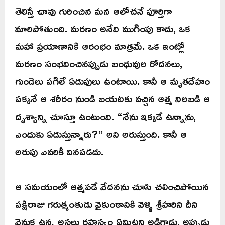
తెలిస్తే చావు గురించిన మన ఆలోచనే పూర్తిగా
మారిపోతుంది. మరణం అనేది ముగింపు కాదు, ఒక
మహా ప్రయాణానికి ఆరంభం మాత్రమే. ఒక ఇంట్లో
మరణం సంభవించినప్పుడు బంధువుల రోదనలు,
గుండెలు పగిలే ఏడుపులు ఉంటాయి. కానీ ఆ మృతదేహం
పక్కనే ఆ శరీరం నుండి బయటకు వచ్చిన ఆత్మ నిలబడి ఆ
దృశ్యాన్ని చూస్తూ ఉంటుంది. “నేను ఇక్కడే ఉన్నాను,
ఎందుకు ఏడుస్తున్నారు?” అని అరుస్తుంది. కానీ ఆ
అరుపు ఎవరికీ వినపడదు.
ఆ సమయంలో ఆత్మపడే వేదనను చూసి చలించిపోయిన
పక్షిరాజు గరుత్మంతుడు వైకుంఠానికి వెళ్ళి శ్రీహరిని దీని
వెనుక ఉన్న అసలు రహస్యం ఏమిటని అడిగాడు. అప్పుడు