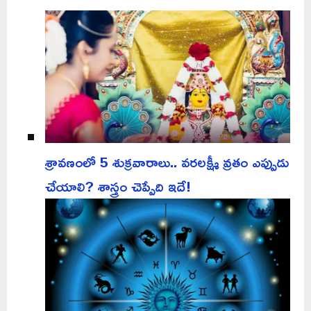
శ్రావణంలో 5 శుక్రవారాలు.. వరలక్ష్మీ వ్రతం ఎప్పుడు
చేయాలి? శాస్త్రం చెప్పేది ఇదే!