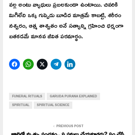
వల్ల అంటు వ్యాధులు ప్రబలకుండా ఉంటాయి. చివరికి
మిగిలేది ఒక్క గుప్పెడు బూడిద మాత్రమే కాబట్టి, శరీరం
నశ్వరం, ఆత్మ శాశ్వతం అనే సత్యాన్ని గ్రహించి ధర్మంగా
బతకడమే మానవ జీవిత పరమార్థం.
Facebook
WhatsApp
Twitter
Telegram
LinkedIn
FUNERAL RITUALS
GARUDA PURANA EXPLAINED
SPIRITUAL
SPIRITUAL SCIENCE
PREVIOUS POST
జూలైలో మృత్యు పంచకం.. ఏ పనులు చేయకూడదు? ఏం చేస్తే