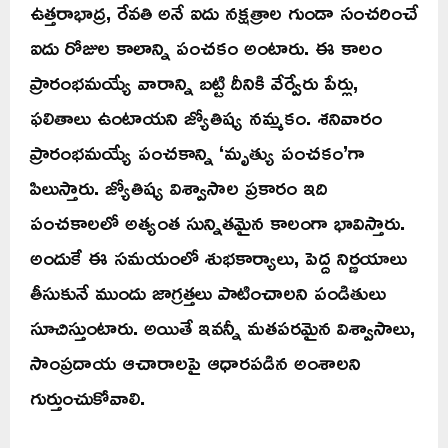
ఉత్తరాభాద్ర, రేవతి అనే ఐదు నక్షత్రాల గుండా సంచరించే
ఐదు రోజుల కాలాన్ని పంచకం అంటారు. ఈ కాలం
ప్రారంభమయ్యే వారాన్ని బట్టి దీనికి వేర్వేరు పేర్లు,
ఫలితాలు ఉంటాయని జ్యోతిష్య నమ్మకం. శనివారం
ప్రారంభమయ్యే పంచకాన్ని ‘మృత్యు పంచకం’గా
పిలుస్తారు. జ్యోతిష్య విశ్వాసాల ప్రకారం ఇది
పంచకాలలో అత్యంత సున్నితమైన కాలంగా భావిస్తారు.
అందుకే ఈ సమయంలో శుభకార్యాలు, పెద్ద నిర్ణయాలు
తీసుకునే ముందు జాగ్రత్తలు పాటించాలని పండితులు
సూచిస్తుంటారు. అయితే ఇవన్నీ మతపరమైన విశ్వాసాలు,
సాంప్రదాయ ఆచారాలపై ఆధారపడిన అంశాలని
గుర్తుంచుకోవాలి.