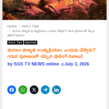
Home
Astro Tips
మరణం తర్వాత అంత్యక్రియలు ఎందుకు చేస్తారు? గరుడ పురాణంలో చెప్పిన
షాకింగ్ నిజాలు!
Astro Tips
Spiritual
మరణం తర్వాత అంత్యక్రియలు ఎందుకు చేస్తారు?
గరుడ పురాణంలో చెప్పిన షాకింగ్ నిజాలు!
by
SGS TV NEWS online
July 3, 2026
Facebook
WhatsApp
Twitter
Telegram
LinkedIn