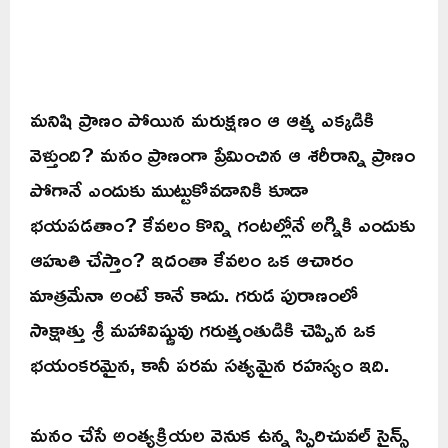
మనిషి ప్రాణం పోయిన మరుక్షణం ఆ ఆత్మ ఎక్కడికి
వెళ్తుంది? మనం ప్రాణంగా ప్రేమించిన ఆ శరీరాన్ని ప్రాణం
పోగానే ఎందుకు ముట్టుకోవడానికి కూడా
భయపడతాం? కేవలం కొన్ని గంటల్లోనే అగ్నికి ఎందుకు
ఆహుతి చేస్తాం? ఇదంతా కేవలం ఒక ఆచారం
మాత్రమేనా అంటే కానే కాదు. గరుడ పురాణంలో
సాక్షాత్తు శ్రీ మహావిష్ణువు గరుత్మంతుడికి చెప్పిన ఒక
భయంకరమైన, కానీ పరమ సత్యమైన రహస్యం ఇది.
మనం చేసే అంత్యక్రియల వెనుక ఉన్న స్పిరిచువల్ సైన్స్