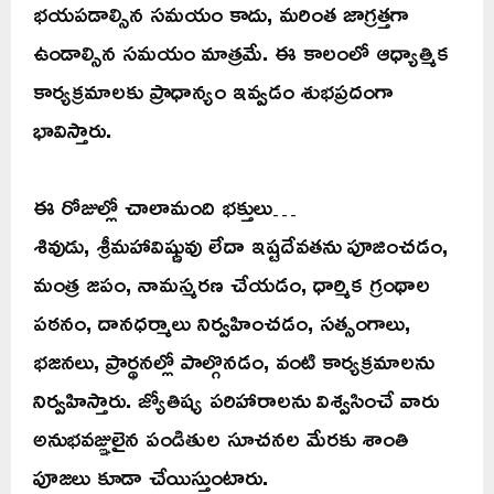
భయపడాల్సిన సమయం కాదు, మరింత జాగ్రత్తగా
ఉండాల్సిన సమయం మాత్రమే. ఈ కాలంలో ఆధ్యాత్మిక
కార్యక్రమాలకు ప్రాధాన్యం ఇవ్వడం శుభప్రదంగా
భావిస్తారు.
ఈ రోజుల్లో చాలామంది భక్తులు…
శివుడు, శ్రీమహావిష్ణువు లేదా ఇష్టదేవతను పూజించడం,
మంత్ర జపం, నామస్మరణ చేయడం, ధార్మిక గ్రంథాల
పఠనం, దానధర్మాలు నిర్వహించడం, సత్సంగాలు,
భజనలు, ప్రార్థనల్లో పాల్గొనడం, వంటి కార్యక్రమాలను
నిర్వహిస్తారు. జ్యోతిష్య పరిహారాలను విశ్వసించే వారు
అనుభవజ్ఞులైన పండితుల సూచనల మేరకు శాంతి
పూజలు కూడా చేయిస్తుంటారు.