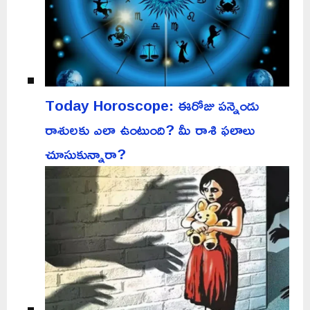
Today Horoscope: ఈరోజు పన్నెండు
రాశులకు ఎలా ఉంటుంది? మీ రాశి ఫలాలు
చూసుకున్నారా?