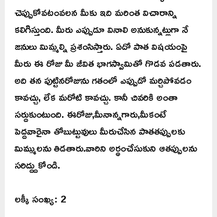
చెప్పుకోవటంవలన మీకు ఇది మరింత విచారాన్ని
కలిగిస్తుంది. మీరు ఎప్పుడూ వినాలి అనుకున్నట్లుగా నే
జనులు మిమ్మల్ని ప్రశంసిస్తారు. ఏదో పాత విషయంపై
మీరు ఈ రోజు మీ జీవిత భాగస్వామితో గొడవ పడతారు.
అది తన పుట్టినరోజును గతంలో ఎప్పుడో మర్చిపోవడం
కావచ్చు, లేక మరోటి కావచ్చు. కానీ చివరికి అంతా
సర్దుకుంటుంది. ఈరోజు,మీనాన్నగారు,మీకంటే
పెద్దవారైనా తోబుట్టువులు మీరుచేసిన పాతతప్పులకు
మిమ్ములను తిడతారు.వారిని అర్ధంచేసుకుని ఆతప్పులను
సరిద్ద్దుకోండి.
లక్కీ సంఖ్య: 2