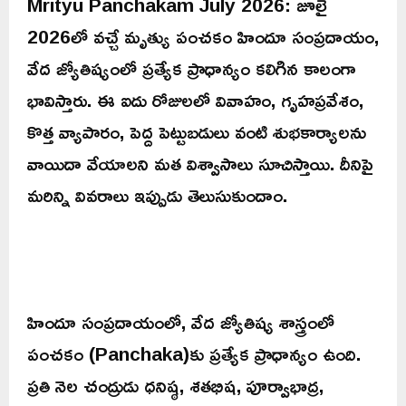
Mrityu Panchakam July 2026: జూలై
2026లో వచ్చే మృత్యు పంచకం హిందూ సంప్రదాయం,
వేద జ్యోతిష్యంలో ప్రత్యేక ప్రాధాన్యం కలిగిన కాలంగా
భావిస్తారు. ఈ ఐదు రోజులలో వివాహం, గృహప్రవేశం,
కొత్త వ్యాపారం, పెద్ద పెట్టుబడులు వంటి శుభకార్యాలను
వాయిదా వేయాలని మత విశ్వాసాలు సూచిస్తాయి. దీనిపై
మరిన్ని వివరాలు ఇప్పుడు తెలుసుకుందాం.
హిందూ సంప్రదాయంలో, వేద జ్యోతిష్య శాస్త్రంలో
పంచకం (Panchaka)కు ప్రత్యేక ప్రాధాన్యం ఉంది.
ప్రతి నెల చంద్రుడు ధనిష్ఠ, శతభిష, పూర్వాభాద్ర,