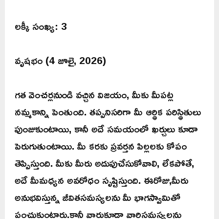
లక్కీ సంఖ్య: 3
వృషభం (4 జూలై, 2026)
గత వెంచర్లనుండి వచ్చిన విజయం, మీకు మీపట్ల
నమ్మకాన్ని పెంతుంది. తప్పనిసరిగా మీ ఆర్థిక పరిస్థితులు
పుంజుకుంటాయి, కానీ అదే సమయంలో ఖర్చులు కూడా
పెరుగుతుంటాయి. మీ కరకు ప్రవర్తన పిల్లలకు కోపం
తెప్పిస్తుంది. మీకు మీరు అదుపుచేసుకోవాలి, లేకపోతే,
అదే మీమధ్యన అవరోధం సృష్టిస్తుంది. ఈరోజు,మీరు
అనుభవిస్తున్న జీవితసమస్యలను మీ భాగస్వామితో
పంచుకుంటారు.కానీ వారుకూడా వారిసమస్యలను