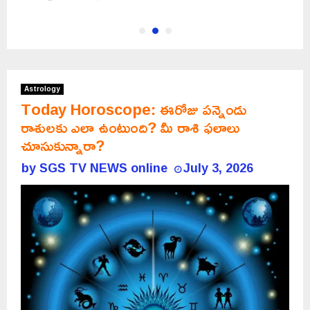
Astrology
Today Horoscope: ఈరోజు పన్నెండు
రాశులకు ఎలా ఉంటుంది? మీ రాశి ఫలాలు
చూసుకున్నారా?
by
SGS TV NEWS online
July 3, 2026