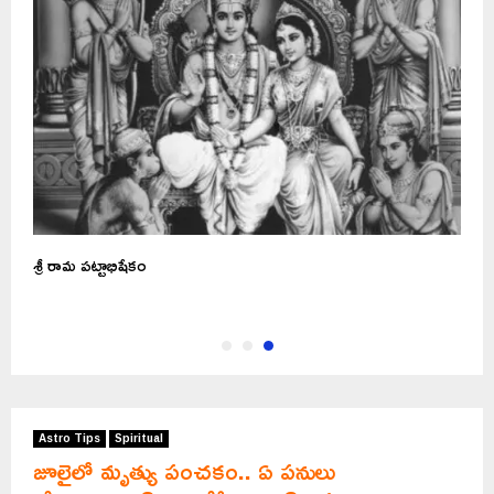
మే
శ్రీ రామ పట్టాభిషేకం
Astro Tips
Spiritual
జూలైలో మృత్యు పంచకం.. ఏ పనులు