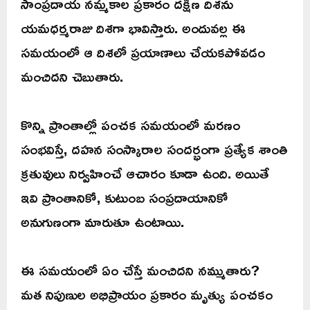
సాంప్రదాయ నమ్మకాల ప్రకారం దక్షిణ దిశను
యమధర్మరాజు దిశగా భావిస్తారు. అందువల్ల ఈ
సమయంలో ఆ దిశలో ప్రయాణాలు చేయకపోవడం
మంచిదని చెబుతారు.
కొన్ని ప్రాంతాల్లో పంచక సమయంలో మరణం
సంభవిస్తే, దహన సంస్కారాల సందర్భంగా ప్రత్యేక శాంతి
క్రతువులు నిర్వహించే ఆచారం కూడా ఉంది. అయితే
ఇవి ప్రాంతానికో, కుటుంబ సంప్రదాయానికో
అనుగుణంగా మారుతూ ఉంటాయి.
ఈ సమయంలో ఏం చేస్తే మంచిదని నమ్ముతారు?
మత నిపుణుల అభిప్రాయం ప్రకారం మృత్యు పంచకం