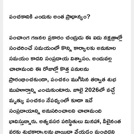
పంచకానికి ఎందుకు అంత ప్రాధాన్యం?
పంచాంగ గణనల ప్రకారం చంద్రుడు ఈ ఐదు నక్షత్రాల్లో
సంచరించే సమయంలో కొన్ని కార్యాలకు అనుకూల
సమయం కాదని సంప్రదాయ విశ్వాసం. అందువల్ల
చాలామంది ఈ రోజుల్లో కొత్త పనులను
ప్రారంభించకుండా, పంచకం ముగిసిన తర్వాత శుభ
ముహూర్తాన్ని ఎంచుకుంటారు. జూలై 2026లో వచ్చే
మృత్యు పంచకం నేపథ్యంలో కూడా ఇదే
సంప్రదాయాన్ని అనుసరించాలని చాలామంది
భావిస్తున్నారు. అత్యవసర పరిస్థితులు మినహా, వీలైనంత
వరకు శుభకార్యాలను వాయిదా వేయడం మంచిదని