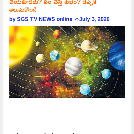
చేయకూడదు? ఏం చేస్తే శుభం? తప్పక
తెలుసుకోండి
by
SGS TV NEWS online
July 3, 2026