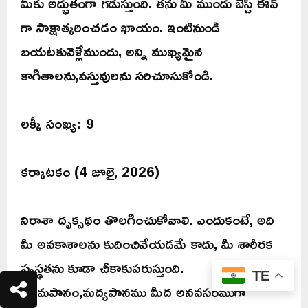
మీకు అద్భుతంగా గడుస్తుంది. తను మీ ముందు బెస్ట్ ఈవ్
గా సాక్షాత్కరించడం ఖాయం. ఇంటినుండి
బయటకువెళ్లేముందు, అన్ని ముఖ్యమైన
కాగితాలను,వస్తువులను సరిచూసుకోండి.
లక్కీ సంఖ్య: 9
కర్కాటకం (4 జూలై, 2026)
నిరాశా దృక్పథం తొలగించుకోవాలి. ఎందుకంటే, అది
మీ అవకాశాలను కుదించివేయడమే కాదు, మీ శారీరక
స్వస్థతను కూడా చీకాకుపరుస్తుంది.
TE
ధూమపానం,మద్యపానము మీద అనవసరముగా