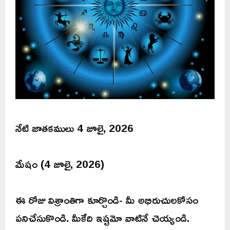
నేటి జాతకములు 4 జూలై, 2026
మేషం (4 జూలై, 2026)
ఈ రోజు విశ్రాంతిగా కూర్చొండి- మీ అభిరుచులకోసం
పనిచేసుకొండి. మీకేది ఇష్టమో వాటినే చెయ్యండి.