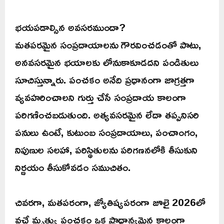
భయపడాల్సిన అవసరముందా?
మతపరమైన సంప్రదాయాలను గౌరవించడంతో పాటు,
అనవసరమైన భయాలకు లోనుకాకూడదని పండితులు
సూచిస్తున్నారు. పంచకం అనేది ప్రధానంగా జాగ్రత్తగా
వ్యవహరించాలని గుర్తు చేసే సంప్రదాయ కాలంగా
పరిగణించబడుతుంది. అత్యవసరమైన లేదా తప్పనిసరి
పనులు ఉంటే, కుటుంబ సంప్రదాయాలు, పంచాంగం,
నిపుణుల సలహా, పరిస్థితులను పరిగణనలోకి తీసుకుని
నిర్ణయం తీసుకోవడం సముచితం.
చివరగా, మతపరంగా, జ్యోతిష్యపరంగా జూలై 2026లో
వచ్చే మృత్యు పంచకం ఒక ప్రాధాన్యమైన కాలంగా