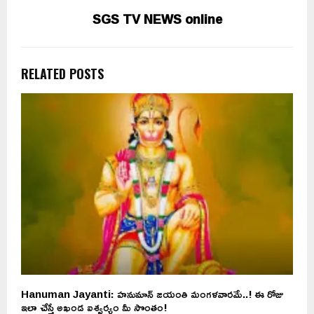
SGS TV NEWS online
RELATED POSTS
Hanuman Jayanti: హనుమాన్ జయంతి మంగళవారమే..! ఈ రోజు
స
ఇలా చేస్తే అఖండ ఐశ్వర్యం మీ సొంతం!
తె