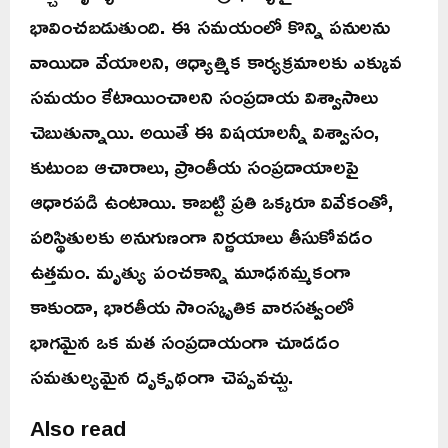
భావించబడుతుంది. ఈ సమయంలో కొన్ని పనులను
వాయిదా వేయాలని, ఆధ్యాత్మిక కార్యక్రమాలకు ఎక్కువ
సమయం కేటాయించాలని సంప్రదాయ విశ్వాసాలు
చెబుతున్నాయి. అయితే ఈ విషయాలన్నీ విశ్వాసం,
కుటుంబ ఆచారాలు, ప్రాంతీయ సంప్రదాయాలపై
ఆధారపడి ఉంటాయి. కాబట్టి ప్రతి ఒక్కరూ వివేకంతో,
పరిస్థితులకు అనుగుణంగా నిర్ణయాలు తీసుకోవడం
ఉత్తమం. మృత్యు పంచకాన్ని మూఢనమ్మకంగా
కాకుండా, భారతీయ సాంస్కృతిక వారసత్వంలో
భాగమైన ఒక మత సంప్రదాయంగా చూడడం
సమతుల్యమైన దృక్పథంగా చెప్పవచ్చు.
Also read