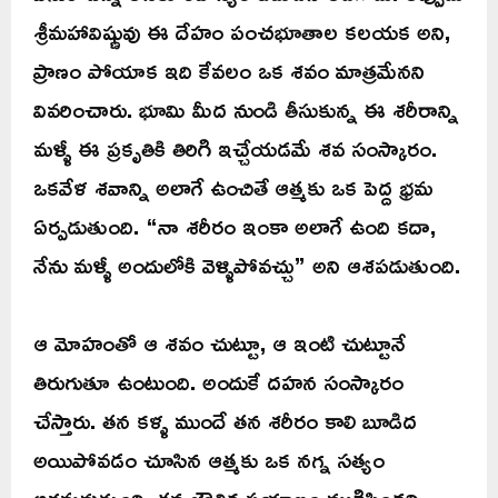
శ్రీమహావిష్ణువు ఈ దేహం పంచభూతాల కలయక అని,
ప్రాణం పోయాక ఇది కేవలం ఒక శవం మాత్రమేనని
వివరించారు. భూమి మీద నుండి తీసుకున్న ఈ శరీరాన్ని
మళ్ళీ ఈ ప్రకృతికి తిరిగి ఇచ్చేయడమే శవ సంస్కారం.
ఒకవేళ శవాన్ని అలాగే ఉంచితే ఆత్మకు ఒక పెద్ద భ్రమ
ఏర్పడుతుంది. “నా శరీరం ఇంకా అలాగే ఉంది కదా,
నేను మళ్ళీ అందులోకి వెళ్ళిపోవచ్చు” అని ఆశపడుతుంది.
ఆ మోహంతో ఆ శవం చుట్టూ, ఆ ఇంటి చుట్టూనే
తిరుగుతూ ఉంటుంది. అందుకే దహన సంస్కారం
చేస్తారు. తన కళ్ళ ముందే తన శరీరం కాలి బూడిద
అయిపోవడం చూసిన ఆత్మకు ఒక నగ్న సత్యం
అర్థమవుతుంది. తన భౌతిక ప్రయాణం ముగిసిందని