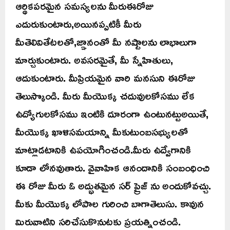
ఆర్థికపరమైన సమస్యలను మీరుఈరోజు
ఎదురుకుంటారు,అయినప్పటికీ మీరు
మీతెలివితేటలతో,జ్ఞానంతో మీ నష్టాలను లాభాలుగా
మార్చుకుంటారు. అవసరమైతే, మీ స్నేహితులు,
ఆదుకుంటారు. మీప్రియమైన వారి మనసుని ఈరోజు
తెలుస్కొండి. మీరు మీయొక్క చదువులకోసము లేక
ఉద్యోగులకోసము ఇంటికి దూరంగా ఉంటునట్టుఅయితే,
మీయొక్క ఖాళిసమయాన్ని మీకుటుంబసభ్యులతో
మాట్లాడటానికి ఉపయోగించండి.మీరు ఉద్వేగానికి
కూడా లోనవుతారు. వైవాహిక ఆనందానికి సంబంధించి
ఈ రోజు మీరు ఓ అద్భుతమైన సర్ ప్రైజ్ ను అందుకోవచ్చు.
మీకు మీయొక్క లోపాల గురించి బాగాతెలుసు. కావున
మిరువాటిని సరిచేసుకొనుటకు ప్రయత్నించండి.