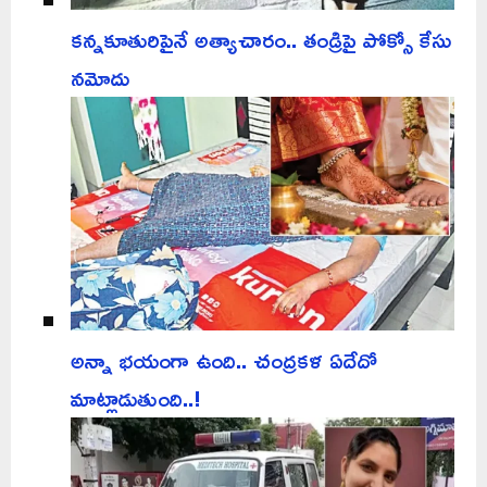
కన్నకూతురిపైనే అత్యాచారం.. తండ్రిపై పోక్సో కేసు
నమోదు
అన్నా భయంగా ఉంది.. చంద్రకళ ఏదేదో
మాట్లాడుతుంది..!