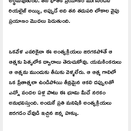
రియలైజ్ అయ్యి, అప్పుడే అది తన తదుపరి లోకాల వైపు
ప్రయాణం మొదలు పెడుతుంది.
ఒకవేళ ఎవరికైనా ఈ అంత్యక్రియలు జరగకపోతే ఆ
ఆత్మకు పితృలోక ద్వారాలు తెరుచుకోవు. యమకింకరులు
ఆ ఆత్మను ముందుకు తీసుకు వెళ్ళలేరు. ఆ ఆత్మ గాలిలో
ఒక ప్రేతాత్మలా ఉండిపోయి తీవ్రమైన ఆకలి దప్పులతో
ఎన్నో వందల ఏళ్ల పాటు ఈ భూమి మీదే నరకం
అనుభవిస్తుంది. అందుకే ప్రతి మనిషికి అంత్యక్రియలు
జరగడం దేవుడి ఇచ్చిన జన్మ హక్కు.