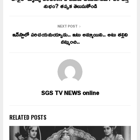
శుభం? తప్పక తెలుసుకోండి
NEXT POST
ఇన్‌స్టాలో పరిచయమయ్యాడు.. ఇటు అమ్మాయిని.. అటు తల్లిని
నమ్మించి..
SGS TV NEWS online
RELATED POSTS