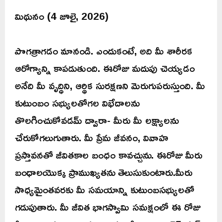
మిథునం (4 జూలై, 2026)
పొగత్రాగడం మానండి. ఎందుకంటే, అది మీ శారీరక
ఆరోగ్యాన్ని కాపడుతుంది. ఈరోజు మదుపు చెయ్యడం
అనేది మీ వృద్ధిని, ఆర్థిక సురక్షణని మెరుగుపరుస్తుంది. మీ
కుటుంబం సభ్యులతోగల విభేదాలను
తొలగించుకోవడమ్ ద్వారా- మీరు మీ లక్ష్యాలను
చేరుకోగలుగుతారు. మీ ప్రేమ జీవనం, వివాహ
ప్రస్తావనతో జీవితకాల బంధం కావచ్చును. ఈరోజు మీరు
బంధాలయొక్క ప్రాముఖ్యతను తెలుసుకుంటారు.మీరు
సాధ్యమైంతవరకు మీ సమయాన్ని కుటుంబసభ్యులతో
గడుపుతారు. మీ జీవిత భాగస్వామి సమక్షంలో ఈ రోజు