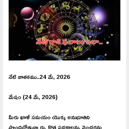
నేటి జాతకము..24 మే, 2026
మేషం (24 మే, 2026)
మీరు ఖాళీ సమయం యొక్క అనుభూతిని
పొందబోతున్నారు. క్రొత్త పథకాలను, వెంచర్లను