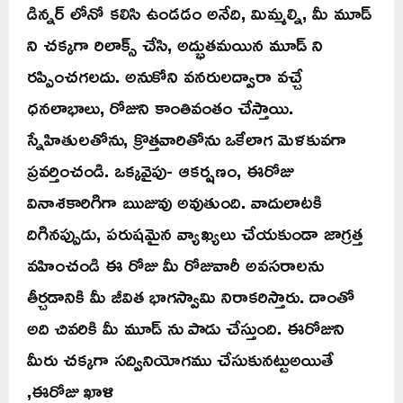
డిన్నర్ లోనో కలిసి ఉండడం అనేది, మిమ్మల్ని, మీ మూడ్
ని చక్కగా రిలాక్స్ చేసి, అద్భుతమయిన మూడ్ ని
రప్పించగలదు. అనుకోని వనరులద్వారా వచ్చే
ధనలాభాలు, రోజుని కాంతివంతం చేస్తాయి.
స్నేహితులతోను, క్రొత్తవారితోను ఒకేలాగ మెళకువగా
ప్రవర్తించండి. ఒక్కవైపు- ఆకర్షణం, ఈరోజు
వినాశకారిగిగా ఋజువు అవుతుంది. వాదులాటకి
దిగినప్పుడు, పరుషమైన వ్యాఖ్యలు చేయకుండా జాగ్రత్త
వహించండి ఈ రోజు మీ రోజువారీ అవసరాలను
తీర్చడానికి మీ జీవిత భాగస్వామి నిరాకరిస్తారు. దాంతో
అది చివరికి మీ మూడ్ ను పాడు చేస్తుంది. ఈరోజుని
మీరు చక్కగా సద్వినియోగము చేసుకునట్టుఅయితే
,ఈరోజు ఖాళి