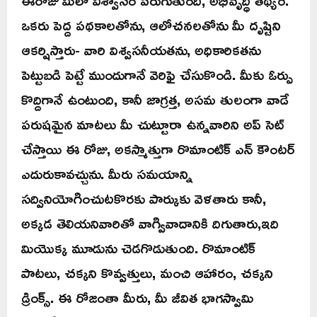
ఈరోజు మీలో విశ్వాసం పెరుగుతుంది, అభివృద్ధి తథ్యం.
ఒకరు పెద్ద పథకాలతోను, ఆలోచనలతోను మీ దృష్టిని
ఆకర్షిస్తారు- వారి విశ్వసనీయతను, అధికారికతను
పెట్టుబడి పెట్టే ముందుగానే వెరిఫై చేసుకొండి. మీకు ఓర్పు
కొద్దిగానే ఉంటుంది, కానీ జాగ్రత్త, అసమ తులంగా వాడే
పరుషమైన మాటలు మీ చుట్టూరా ఉన్నవారిని అప్ సెట్
చేస్తాయి ఈ రోజు, అకస్మాత్తుగా రొమాంటిక్ ఎన్ కౌంటర్
ఎదురుకావచ్చును. మీరు సమయాన్ని
సద్వినియోగించుటకొరకు పార్కుకు వెళతారు కానీ,
అక్కడ తెలియనివారితో వాగ్వివాదానికి దిగుతారు,ఇది
మియొక్క మూడును చెడగొడుతుంది. రొమాంటిక్
పాటలు, చక్కని కొవ్వత్తులు, మంచి ఆహారం, చక్కని
డ్రింక్స్. ఈ రోజంతా మీరు, మీ జీవిత భాగస్వామి