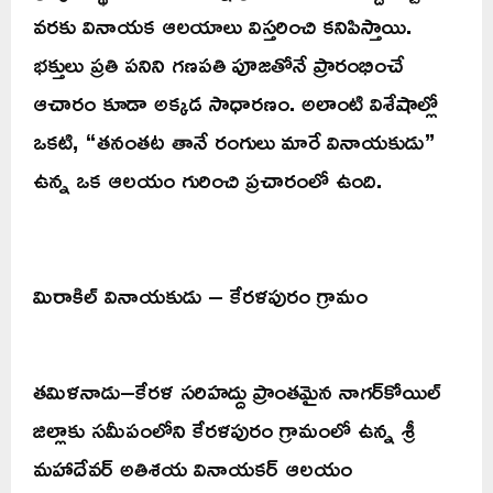
వరకు వినాయక ఆలయాలు విస్తరించి కనిపిస్తాయి.
భక్తులు ప్రతి పనిని గణపతి పూజతోనే ప్రారంభించే
ఆచారం కూడా అక్కడ సాధారణం. అలాంటి విశేషాల్లో
ఒకటి, “తనంతట తానే రంగులు మారే వినాయకుడు”
ఉన్న ఒక ఆలయం గురించి ప్రచారంలో ఉంది.
మిరాకిల్ వినాయకుడు – కేరళపురం గ్రామం
తమిళనాడు–కేరళ సరిహద్దు ప్రాంతమైన నాగర్‌కోయిల్
జిల్లాకు సమీపంలోని కేరళపురం గ్రామంలో ఉన్న శ్రీ
మహాదేవర్ అతిశయ వినాయకర్ ఆలయం