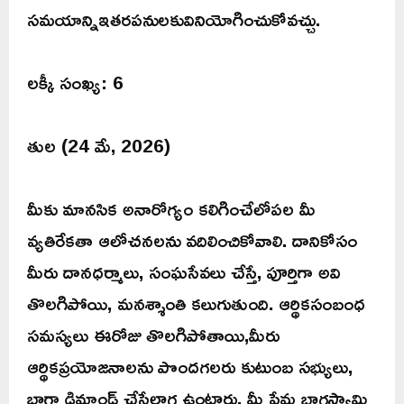
సమయాన్నిఇతరపనులకువినియోగించుకోవచ్చు.
లక్కీ సంఖ్య: 6
తుల (24 మే, 2026)
మీకు మానసిక అనారోగ్యం కలిగించేలోపల మీ
వ్యతిరేకతా ఆలోచనలను వదిలించికోవాలి. దానికోసం
మీరు దానధర్మాలు, సంఘసేవలు చేస్తే, పూర్తిగా అవి
తొలగిపోయి, మనశ్శాంతి కలుగుతుంది. ఆర్థికసంబంధ
సమస్యలు ఈరోజు తొలగిపోతాయి,మీరు
ఆర్థికప్రయోజనాలను పొందగలరు కుటుంబ సభ్యులు,
బాగా డిమాండ్ చేసేలాగ ఉంటారు. మీ ప్రేమ భాగస్వామి