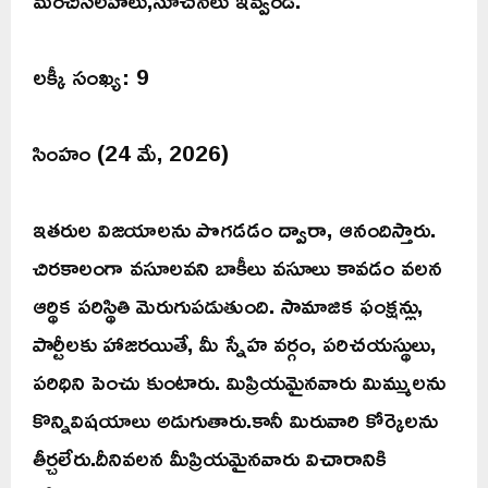
మంచిసలహాలు,సూచనలు ఇవ్వండి.
లక్కీ సంఖ్య: 9
సింహం (24 మే, 2026)
ఇతరుల విజయాలను పొగడడం ద్వారా, ఆనందిస్తారు.
చిరకాలంగా వసూలవని బాకీలు వసూలు కావడం వలన
ఆర్థిక పరిస్థితి మెరుగుపడుతుంది. సామాజిక ఫంక్షన్లు,
పార్టీలకు హాజరయితే, మీ స్నేహ వర్గం, పరిచయస్థులు,
పరిధిని పెంచు కుంటారు. మిప్రియమైనవారు మిమ్ములను
కొన్నివిషయాలు అడుగుతారు.కానీ మిరువారి కోర్కెలను
తీర్చలేరు.దీనివలన మీప్రియమైనవారు విచారానికి