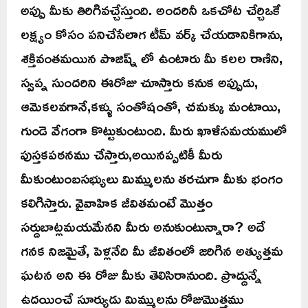
అప్పు మీకు తిరిగివచ్చేస్తుంది. అందరినీ ఒకచోట చేర్చిఒకే
లక్ష్యం కోసం పనిచేసేలాగ టీమ్ వర్క్ చేయడానికిగాను,
శక్తివంతమయిన పొజిష్న్ లో ఉంటారు మీ కలల రాణిని,
స్వప్న సుందరిని ఈరోజు చూస్తారు కనుక అప్పుడు,
ఆమెకలవగానే,కళ్ళు సంతోషంతో, చమక్కు మంటాయి,
గుండె వేగంగా కొట్టుకుంటుంది. మీరు ఖాళీసమయములో
పుస్తకపఠనము చేస్తారు,అయినప్పటికీ మీరు
మీకుంటుంబసభ్యులు మిమ్ములను తరచుగా మీకు భంగం
కలిగిస్తారు. వైవాహిక జీవితమంటే మొత్తం
సర్దుబాట్లమయమేనని మీరు అనుకుంటున్నారా? అదే
గనక నిజమైతే, పెళ్లనేది మీ జీవితంలో జరిగిన అత్యుత్తమ
ఘటన అని ఈ రోజు మీకు తెలిసిరానుంది. ప్రొద్దున్నే
ఉదయించే సూర్యుడు మిమ్ములను రోజుమొత్తము