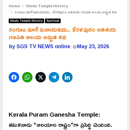
Home
Hindu Temple History
రంగులు మారే వినాయకుడు.. కేరళపురం అతిశయ గణపతి ఆలయ అద్భుత కథ
Hindu Temple History
Spiritual
రంగులు మారే వినాయకుడు.. కేరళపురం అతిశయ
గణపతి ఆలయ అద్భుత కథ
by
SGS TV NEWS online
May 23, 2026
Facebook
WhatsApp
Twitter
Telegram
LinkedIn
Kerala Puram Ganesha Temple:
తమిళనాడు “ఆలయాల రాష్ట్రం”గా ప్రసిద్ధి చెందింది.