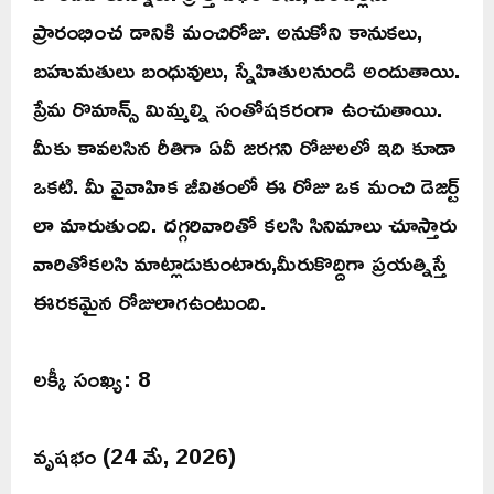
ప్రారంభించ డానికి మంచిరోజు. అనుకోని కానుకలు,
బహుమతులు బంధువులు, స్నేహితులనుండి అందుతాయి.
ప్రేమ రొమాన్స్ మిమ్మల్ని సంతోషకరంగా ఉంచుతాయి.
మీకు కావలసిన రీతిగా ఏవీ జరగని రోజులలో ఇది కూడా
ఒకటి. మీ వైవాహిక జీవితంలో ఈ రోజు ఒక మంచి డెజర్ట్
లా మారుతుంది. దగ్గరివారితో కలసి సినిమాలు చూస్తారు
వారితోకలసి మాట్లాడుకుంటారు,మీరుకొద్దిగా ప్రయత్నిస్తే
ఈరకమైన రోజులాగఉంటుంది.
లక్కీ సంఖ్య: 8
వృషభం (24 మే, 2026)