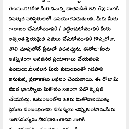
తెలుసు.ఈరోజు మీరుధనాన్ని దాచిపెడితే అది రేపు మనకి
విపత్కర పరిస్థితులలో ఉపయోగపడుతుంది. మీకు మీరు
గారాబం చేసుకోవడానికి / పట్టించుకోవడానికి మీకు
అత్యంత ప్రియమైన పనులు చేసుకోవడానికి గొప్పరోజు.
తొలి చూపులోనే ప్రేమలో పడవచ్చును. ఈరోజు మీరు
ఆకస్మికంగా అనవసర ప్రయాణాలు చేయవలసి
ఉంటుంది.దీనివలన మీరు కుటుంబంతో గడపాలి
అనుకున్న ప్రణాళికలు విఫలం చెందుతాయి. ఈ రోజు మీ
జీవిత భాగస్వామి మీకోసం నిజంగా ఏదో స్పెషల్
చేయవచ్చు. కుటుంబంలోని ఒకరు మీతోవారియొక్క
ప్రేమకు సంబంధించిన సమస్యను చెప్పుకుంటారు.మీరు
వారిసమస్యను సావధానంగావిని వారికి