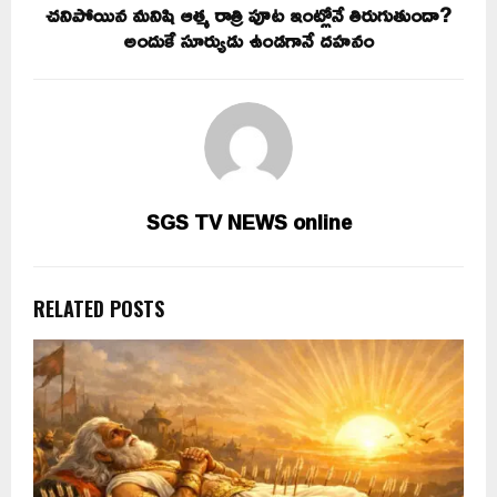
చనిపోయిన మనిషి ఆత్మ రాత్రి పూట ఇంట్లోనే తిరుగుతుందా?
అందుకే సూర్యుడు ఉండగానే దహనం
SGS TV NEWS online
RELATED POSTS