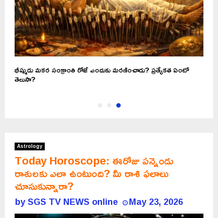
భీష్ముడు మకర సంక్రాంతి రోజే ఎందుకు మరణించాడు? ప్రత్యేకత ఏంటో
తెలుసా?
Astrology
Today Horoscope: ఈరోజు పన్నెండు
రాశులకు ఎలా ఉంటుంది? మీ రాశి ఫలాలు
చూసుకున్నారా?
by
SGS TV NEWS online
May 23, 2026