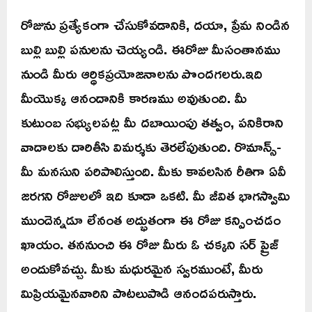
రోజును ప్రత్యేకంగా చేసుకోవడానికి, దయా, ప్రేమ నిండిన
బుల్లి బుల్లి పనులను చెయ్యండి. ఈరోజు మీసంతానము
నుండి మీరు ఆర్ధికప్రయోజనాలను పొందగలరు.ఇది
మీయొక్క ఆనందానికి కారణము అవుతుంది. మీ
కుటుంబ సభ్యులపట్ల మీ దబాయింపు తత్వం, పనికిరాని
వాదాలకు దారితీసి విమర్శకు తెరలేపుతుంది. రొమాన్స్-
మీ మనసుని పరిపాలిస్తుంది. మీకు కావలసిన రీతిగా ఏవీ
జరగని రోజులలో ఇది కూడా ఒకటి. మీ జీవిత భాగస్వామి
ముందెన్నడూ లేనంత అద్భుతంగా ఈ రోజు కన్పించడం
ఖాయం. తననుంచి ఈ రోజు మీరు ఓ చక్కని సర్ ప్రైజ్
అందుకోవచ్చు. మీకు మధురమైన స్వరముంటే, మీరు
మిప్రియమైనవారిని పాటలుపాడి ఆనందపరుస్తారు.