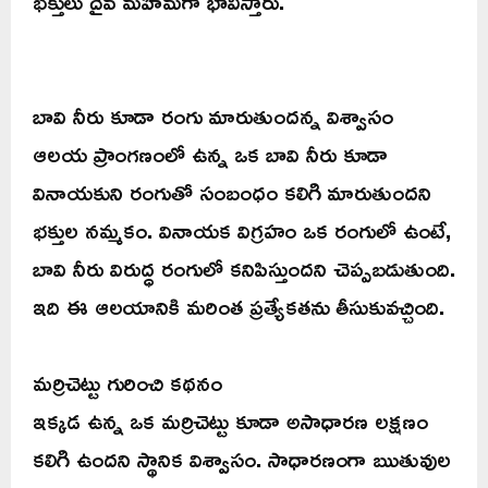
భక్తులు దైవ మహిమగా భావిస్తారు.
బావి నీరు కూడా రంగు మారుతుందన్న విశ్వాసం
ఆలయ ప్రాంగణంలో ఉన్న ఒక బావి నీరు కూడా
వినాయకుని రంగుతో సంబంధం కలిగి మారుతుందని
భక్తుల నమ్మకం. వినాయక విగ్రహం ఒక రంగులో ఉంటే,
బావి నీరు విరుద్ధ రంగులో కనిపిస్తుందని చెప్పబడుతుంది.
ఇది ఈ ఆలయానికి మరింత ప్రత్యేకతను తీసుకువచ్చింది.
మర్రిచెట్టు గురించి కథనం
ఇక్కడ ఉన్న ఒక మర్రిచెట్టు కూడా అసాధారణ లక్షణం
కలిగి ఉందని స్థానిక విశ్వాసం. సాధారణంగా ఋతువుల