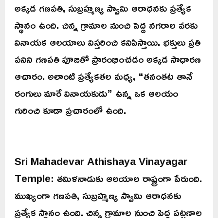
అక్కడ గణపతి, సుబ్రహ్మణ్య స్వామి ఆరాధనకు ప్రత్యేక
స్థానం ఉంది. చిన్న గ్రామాల నుంచి పెద్ద నగరాల వరకు
వినాయక ఆలయాలు విస్తరించి కనిపిస్తాయి. భక్తులు ప్రతి
పనిని గణపతి పూజతో ప్రారంభించడం అక్కడ సాధారణ
ఆచారం. అలాంటి ప్రత్యేకతల మధ్య, “తనంతట తానే
రంగులు మారే వినాయకుడు” ఉన్న ఒక ఆలయం
గురించి కూడా ప్రచారంలో ఉంది.
Sri Mahadevar Athishaya Vinayagar
Temple: తమిళనాడుకు ఆలయాల రాష్ట్రంగా పేరుంది.
ముఖ్యంగా గణపతి, సుబ్రహ్మణ్య స్వామి ఆరాధనకు
ప్రత్యేక స్థానం ఉంది. చిన్న గ్రామాల నుంచి పెద్ద పట్టణాల