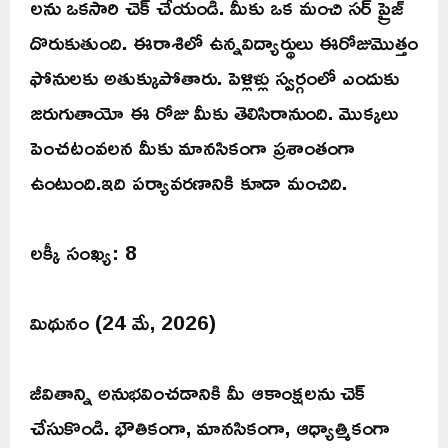
లను ఒకసారి చెక్ చేయండి. మీకు ఒక మంచి సర్ ప్రైజ్
దొరుకుతుంది. ఈరాశిలో ఉన్నవిద్యార్థులు ఈరోజుమొత్తం
ఫోనులకు అతుక్కుపోతారు. పెళ్లిళ్లు స్వర్గంలో ఎందుకు
జరుగుతాయో ఈ రోజు మీకు తెలిసిరానుంది. మొక్కలు
పెంచటంవలన మీకు మానసికంగా ప్రశాంతంగా
ఉంటుంది.ఇది పర్యావరణానికి కూడా మంచిది.
లక్కీ సంఖ్య: 8
మిథునం (24 మే, 2026)
జీవితాన్ని అనుభవించడానికి మీ ఆకాంక్షలను చెక్
చేసుకొండి. భౌతికంగా, మానసికంగా, ఆధ్యాత్మికంగా