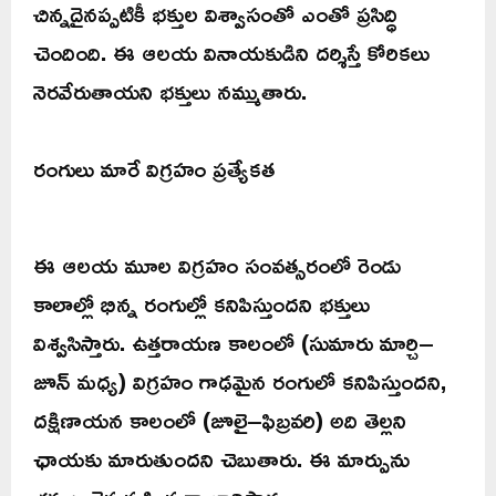
చిన్నదైనప్పటికీ భక్తుల విశ్వాసంతో ఎంతో ప్రసిద్ధి
చెందింది. ఈ ఆలయ వినాయకుడిని దర్శిస్తే కోరికలు
నెరవేరుతాయని భక్తులు నమ్ముతారు.
రంగులు మారే విగ్రహం ప్రత్యేకత
ఈ ఆలయ మూల విగ్రహం సంవత్సరంలో రెండు
కాలాల్లో భిన్న రంగుల్లో కనిపిస్తుందని భక్తులు
విశ్వసిస్తారు. ఉత్తరాయణ కాలంలో (సుమారు మార్చి–
జూన్ మధ్య) విగ్రహం గాఢమైన రంగులో కనిపిస్తుందని,
దక్షిణాయన కాలంలో (జూలై–ఫిబ్రవరి) అది తెల్లని
ఛాయకు మారుతుందని చెబుతారు. ఈ మార్పును