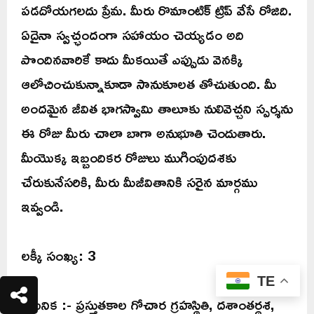
పడదోయగలదు ప్రేమ. మీరు రొమాంటిక్ ట్రిప్ వేసే రోజిది.
ఏదైనా స్వచ్ఛందంగా సహాయం చెయ్యడం అది
పొందినవారికే కాదు మీకయితే ఎప్పుడు వెనక్కి
ఆలోచించుకున్నాకూడా సానుకూలత తోచుతుంది. మీ
అందమైన జీవిత భాగస్వామి తాలూకు నులివెచ్చని స్పర్శను
ఈ రోజు మీరు చాలా బాగా అనుభూతి చెందుతారు.
మీయొక్క ఇబ్బందికర రోజులు ముగింపుదశకు
చేరుకునేసరికి, మీరు మీజీవితానికి సరైన మార్గము
ఇవ్వండి.
లక్కీ సంఖ్య: 3
TE
గమనిక :- ప్రస్తుతకాల గోచార గ్రహస్థితి, దశాంతర్ధశ,