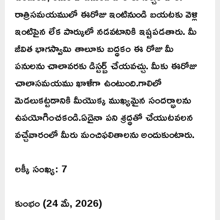
రాత్రిసమయములో ఈరోజు ఇంటినుండి బయటకు వెళ్లి
ఇంటిపైన లేక పార్కులో నడవటానికి ఇష్టపడతారు. మీ
జీవిత భాగస్వామి తాలూకు బద్ధకం ఈ రోజు మీ
పనులను చాలావరకు డిస్టర్బ్ చేయవచ్చు. మీకు ఈరోజు
చాలాసమయము ఖాళీగా ఉంటుంది.గాలిలో
మెడలుకట్టడానికి మీయొక్క ముఖ్యమైన సందర్భాలను
ఉపయోగించకండి.ఏదైనా పని శ్రద్ధతో చేయుటవలన
వచ్చేవారంలో మీరు మంచిఫలితాలను అందుకుంటారు.
లక్కీ సంఖ్య: 7
కుంభం (24 మే, 2026)