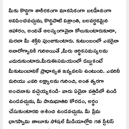
మీకు కొద్దిగా శారీరకంగా మానసికంగా బలహీనంగా
అనిపించవచ్చును, కొద్దిపాటి విశ్రాంతి, బలవర్ధకమైన
ఆహారం, అందితే ఆలస్యంగానైనా కోలుకుంటారుకూడా,
మరలా మీ శక్తిని పుంజుకుంటారు. కుటుంబంలో ఎవరైనా
అనారోగ్యానికి గురిఅయితే ,మీరు ఆర్ధికసమస్యలను
ఎదురుకుంటారు.మీరుఈసమయంలో డబ్బుకంటే
మీకుటుంబానికే ప్రాధాన్యత ఇవ్వవలసి ఉంటుంది. ఎవరినీ
మరియు ఎవరి లక్ష్యాలను గురించి, అంత త్వరగా
అంచనాకు వచ్చెయ్యకండి- వారు ఏదైనా వత్తిడిలో ఉండి
ఉండవచ్చును, మీ సానుభూతిని కోరడం, అర్థం
చేసుకుంటారని ఆశించి ఉండవచ్చును. మీ ప్రేమ
భాగస్వామి తాలూకు సోషల్ మీడియాల్లోని గత స్టేటస్