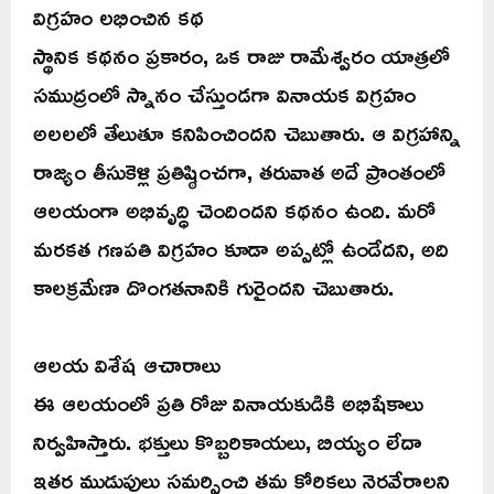
విగ్రహం లభించిన కథ
స్థానిక కథనం ప్రకారం, ఒక రాజు రామేశ్వరం యాత్రలో
సముద్రంలో స్నానం చేస్తుండగా వినాయక విగ్రహం
అలలలో తేలుతూ కనిపించిందని చెబుతారు. ఆ విగ్రహాన్ని
రాజ్యం తీసుకెళ్లి ప్రతిష్ఠించగా, తరువాత అదే ప్రాంతంలో
ఆలయంగా అభివృద్ధి చెందిందని కథనం ఉంది. మరో
మరకత గణపతి విగ్రహం కూడా అప్పట్లో ఉండేదని, అది
కాలక్రమేణా దొంగతనానికి గురైందని చెబుతారు.
ఆలయ విశేష ఆచారాలు
ఈ ఆలయంలో ప్రతి రోజు వినాయకుడికి అభిషేకాలు
నిర్వహిస్తారు. భక్తులు కొబ్బరికాయలు, బియ్యం లేదా
ఇతర ముడుపులు సమర్పించి తమ కోరికలు నెరవేరాలని