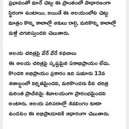
ప్రభావంతో మారే చెట్లు ఈ ప్రాంతంలో సాధారణంగా
స్థిరంగా ఉంటాయి. అయితే ఈ ఆలయంలోని చెట్టు
మాత్రం కొన్ని కాలాల్లో ఆకులు రాల్చి, మరికొన్ని కాలాల్లో
మళ్లీ చిగురిస్తుందని చెబుతారు.
ఆలయ చరిత్రపై వేరే వేరే కథనాలు
ఈ ఆలయ చరిత్రపై స్పష్టమైన ఏకాభిప్రాయం లేదు.
కొందరి అభిప్రాయం ప్రకారం ఇది సుమారు 13వ
శతాబ్దంలో నిర్మితమైందని, మరికొందరు దీని చరిత్ర
మరింత ప్రాచీనమై శివాలయంగా ప్రారంభమైందని
అంటారు. ఆలయ పరిసరాల్లో శివలింగం కూడా
ఉండటం ఈ అభిప్రాయానికి ఆధారంగా చెబుతారు.