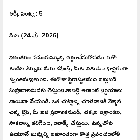
లక్కీ సంఖ్య: 5
మీన (24 మే, 2026)
నిరంతరం సమయస్ఫూర్తి, అర్థంచేసుకోవడం లతో
కూడిన ఓర్పును మీరు వహిస్తే, మీకు విజయం ఖచ్చితంగా
స్వంతమవుతుంది. ఈరోజు స్థిరాస్థులమీద పెట్టుబడి
మీప్రాణాలమీదకు తెస్తుంది.కాబట్టి అలాంటి నిర్ణయాలు
వాయిదా వేయండి. ఒక చుట్టాన్ని చూడడానికి వెళ్ళిన
చిన్న ట్రిప్, మీ బిజీ ప్రణాళికనుండి, చక్కని విశ్రాంతిని,
సౌకరాన్ని కలిగించి, రిలాక్స్ చేస్తుంది. ఉన్నచోట
ఉంటూనే మిమ్మల్ని అమాంతంగా కొత్త ప్రపంచంలోకి