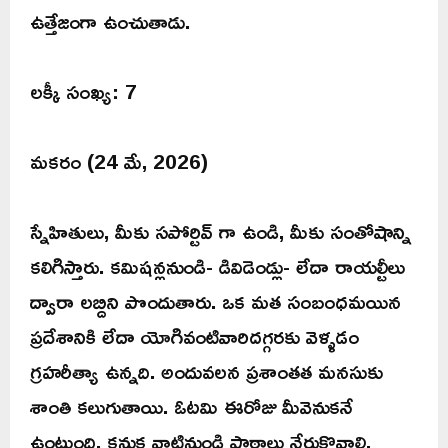
ఉత్తేజంగా ఉంచుతాడు.
లక్కీ సంఖ్య: 7
మకరం (24 మే, 2026)
స్నేహితులు, మీకు సపోర్టివ్ గా ఉండి, మీకు సంతోషాన్ని
కలిగిస్తారు. కమిషన్లనుండి- డివిడెండ్లు- లేదా రాయల్టీలు
ద్వారా లబ్దిని పొందుతారు. ఒక మత సంబంధమయిన
ప్రదేశానికి లేదా యోగివంటివారిదగ్గరకు వెళ్ళడం
గ్రహరీత్యా ఉన్నది. అందువలన ప్రశాంతత మనసుకు
శాంతి కలుగుతాయి. ఓటమి ఈరోజు మీవెనుకనే
ఉంటుంది, కనుక వాటినుండి పాఠాలు నేర్చుకొవాలి.