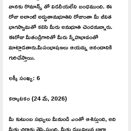
వానకు రొమాన్స్ తో విడదీయలేని బంధముంది. ఈ
రోజు అలాంటి అద్భుతానుభూతిని రోజుంతా మీ జీవిత
భాగస్వామితో కలిసి మీరు అనుభూతి చెందనున్నారు.
ఈరోజు మీతండ్రిగారితో మీరు స్నేహభావంతో
మాట్లాడతారు.మీసంభాషణలు ఆయన్ను ఆనందానికి
గురిచేస్తాయి.
లక్కీ సంఖ్య: 6
కర్కాటకం (24 మే, 2026)
మీ కుటుంబ సభ్యులు మీనుండి ఎంతో ఆశిస్తుంది, అది
మీకు చిరాకు తెప్పిస్తుంది. మీకు డబ్బువిలువ బాగా