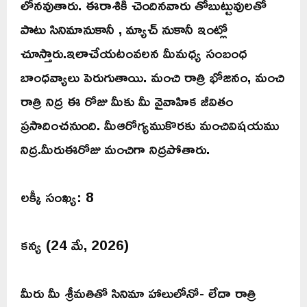
లోనవుతారు. ఈరాశికి చెందినవారు తోబుట్టువులతో
పాటు సినిమానుకానీ , మ్యాచ్ నుకానీ ఇంట్లో
చూస్తారు.ఇలాచేయటంవలన మీమధ్య సంబంధ
బాంధవ్యాలు పెరుగుతాయి. మంచి రాత్రి భోజనం, మంచి
రాత్రి నిద్ర ఈ రోజు మీకు మీ వైవాహిక జీవితం
ప్రసాదించనుంది. మీఆరోగ్యముకొరకు మంచివిషయము
నిద్ర.మీరుఈరోజు మంచిగా నిద్రపోతారు.
లక్కీ సంఖ్య: 8
కన్య (24 మే, 2026)
మీరు మీ శ్రీమతితో సినిమా హాలులోనో- లేదా రాత్రి