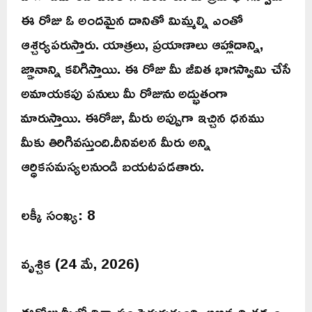
ఈ రోజు ఓ అందమైన దానితో మిమ్మల్ని ఎంతో
ఆశ్చర్యపరుస్తారు. యాత్రలు, ప్రయాణాలు ఆహ్లాదాన్ని,
జ్ఞానాన్ని కలిగిస్తాయి. ఈ రోజు మీ జీవిత భాగస్వామి చేసే
అమాయకపు పనులు మీ రోజును అద్భుతంగా
మారుస్తాయి. ఈరోజు, మీరు అప్పుగా ఇచ్చిన ధనము
మీకు తిరిగివస్తుంది.దీనివలన మీరు అన్ని
ఆర్ధికసమస్యలనుండి బయటపడతారు.
లక్కీ సంఖ్య: 8
వృశ్చిక (24 మే, 2026)