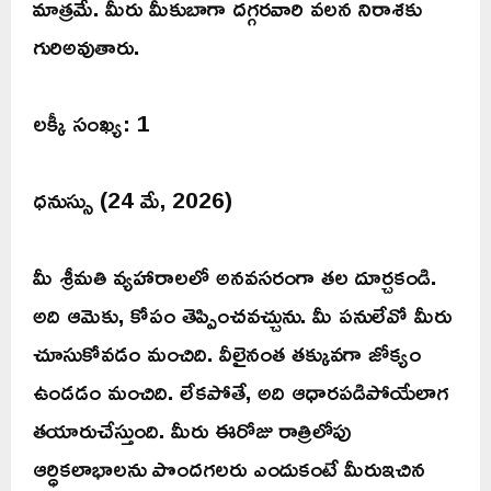
మాత్రమే. మీరు మీకుబాగా దగ్గరవారి వలన నిరాశకు
గురిఅవుతారు.
లక్కీ సంఖ్య: 1
ధనుస్సు (24 మే, 2026)
మీ శ్రీమతి వ్యహారాలలో అనవసరంగా తల దూర్చకండి.
అది ఆమెకు, కోపం తెప్పించవచ్చును. మీ పనులేవో మీరు
చూసుకోవడం మంచిది. వీలైనంత తక్కువగా జోక్యం
ఉండడం మంచిది. లేకపోతే, అది ఆధారపడిపోయేలాగ
తయారుచేస్తుంది. మీరు ఈరోజు రాత్రిలోపు
ఆర్ధికలాభాలను పొందగలరు ఎందుకంటే మీరుఇచిన