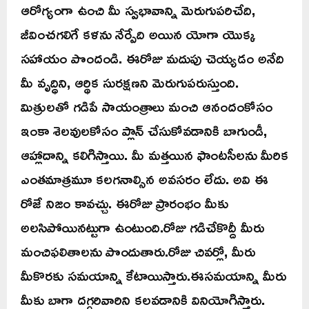
ఆరోగ్యంగా ఉంచి మీ స్వభావాన్ని మెరుగుపరిచేది,
జీవించగలిగే కళను నేర్పేది అయిన యోగా యొక్క
సహాయం పొందండి. ఈరోజు మదుపు చెయ్యడం అనేది
మీ వృద్ధిని, ఆర్థిక సురక్షణని మెరుగుపరుస్తుంది.
మిత్రులతో గడిపే సాయంత్రాలు మంచి ఆనందంకోసం
ఇంకా శెలవులకోసం ప్లాన్ చేసుకోవడానికి బాగుండీ,
ఆహ్లాదాన్ని కలిగిస్తాయి. మీ మత్తయిన ఫాంటసీలను మీరిక
ఎంతమాత్రమూ కలగనాల్సిన అవసరం లేదు. అవి ఈ
రోజే నిజం కావచ్చు. ఈరోజు ప్రారంభం మీకు
అలసిపోయినట్టుగా ఉంటుంది.రోజు గడిచేకొద్దీ మీరు
మంచిఫలితాలను పొందుతారు.రోజు చివర్లో, మీరు
మీకొరకు సమయాన్ని కేటాయిస్తారు.ఈసమయాన్ని మీరు
మీకు బాగా దగ్గరివారిని కలవడానికి వినియోగిస్తారు.