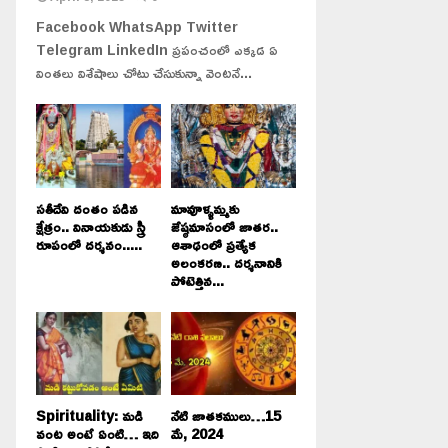
Facebook WhatsApp Twitter
Telegram LinkedIn ప్రపంచంలో ఎక్కడ ఏ
వింతలు విశేషాలు చోటు చేసుకున్నా వెంటనే...
సతీదేవి దంతం పడిన
మావూళ్ళమ్మకు
క్షేత్రం.. వినాయకుడు స్త్రీ
జేష్ఠమాసంలో జాతర..
రూపంలో దర్శనం.....
ఆశాఢంలో ప్రత్యేక
అలంకరణ.. దర్శనానికి
పోటెత్తిన...
Spirituality: మడి
నేటి జాతకములు…15
వంట అంటే ఏంటి… ఇది
మే, 2024