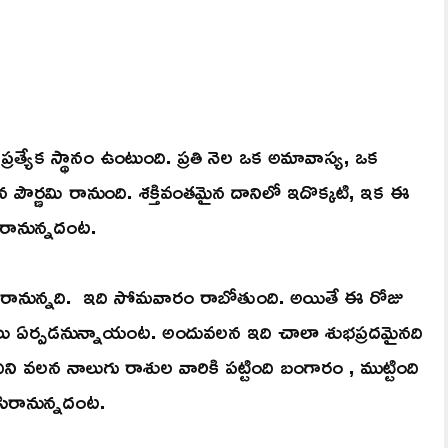
ు ప్రత్యేక స్థానం ఉంటుంది. ప్రతి నెల ఒక అమావాస్య, ఒక
న పౌర్ణమి రానుంది. శక్తివంతమైన దానిలో ఇదొక్కటి, ఇక ఈ
కరానున్నదంట.
 రానున్నది. ఇది సోమవారం రాబోతుంది. అయితే ఈ రోజు
 ఏర్పడనున్నాయంట. అందువలన ఇది చాలా శుభప్రదమైనది
ని వలన నాలుగు రాశుల వారికి పట్టింది బంగారం , ముట్టింది
ిసిరానున్నదంట.