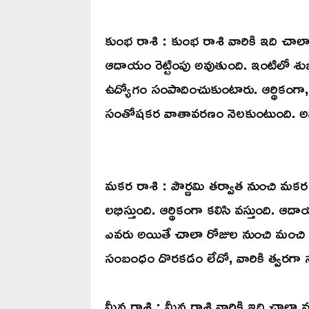
కుంభ రాశి : కుంభ రాశి వారికి ఇది చాలా
ఆదాయం రెట్టింపు అవుతుంది. ఇంటిలో శుభక
ఉద్యోగం సంపాదించుకుంటారు. ఆర్థికంగా
సంతోషకర వాతావరణం నెలకుంటుంది. అన్న
మకర రాశి : పౌర్ణమి తర్వాత నుంచి మకర
లభిస్తుంది. ఆర్థికంగా కలిసి వస్తుంది. ఆద
ఎవరు అయితే చాలా రోజుల నుంచి మంచి స
సంబంధం దొరకడం లేదో, వారికి త్వరగా సం
మీన రాశి : మీన రాశి వారికి ఇది చాల