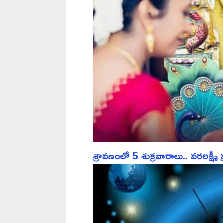
శ్రావణంలో 5 శుక్రవారాలు.. వరలక్ష్మీ 