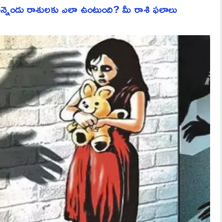
ెండు రాశులకు ఎలా ఉంటుంది? మీ రాశి ఫలాలు