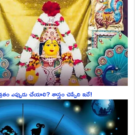
వ్రతం ఎప్పుడు చేయాలి? శాస్త్రం చెప్పేది ఇదే!