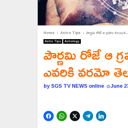
Home
Astro Tips
పౌర్ణమి రోజే ఆ గ్రహాల కలయిక.
Astro Tips
Astrology
పౌర్ణమి రోజే ఆ గ
ఎవరికి వరమో తె
by
SGS TV NEWS online
June 2
Facebook
WhatsApp
Twitter
Telegram
LinkedIn