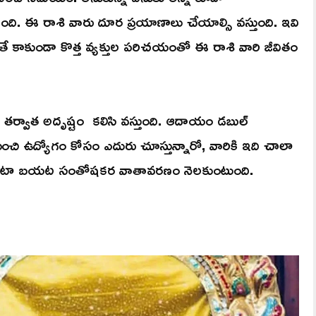
ది. ఈ రాశి వారు దూర ప్రయాణాలు చేయాల్సి వస్తుంది. ఇవి
కాకుండా కొత్త వ్యక్తుల పరిచయంతో ఈ రాశి వారి జీవితం
ణమి తర్వాత అదృష్టం కలిసి వస్తుంది. ఆదాయం డబుల్
చి ఉద్యోగం కోసం ఎదురు చూస్తున్నారో, వారికి ఇది చాలా
 ఇంటా బయట సంతోషకర వాతావరణం నెలకుంటుంది.