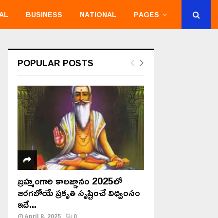
AL
BUSINESS
NATIONAL
PAGES
POPULAR POSTS
బ్రహ్మంగారి కాలజ్ఞానం 2025లో
జరగబోయే ప్రకృతి సృష్టించే విధ్వంసం
ఇదే...
April 8, 2025
0