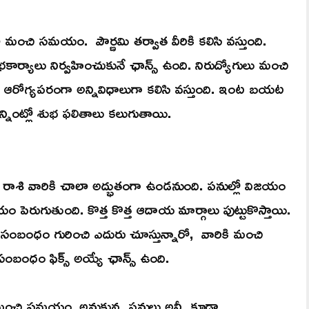
 మంచి సమయం. పౌర్ణమి తర్వాత వీరికి కలిసి వస్తుంది.
ార్యాలు నిర్వహించుకునే ఛాన్స్ ఉంది. నిరుద్యోగులు మంచి
, ఆరోగ్యపరంగా అన్నివిధాలుగా కలిసి వస్తుంది. ఇంట బయట
ింట్లో శుభ ఫలితాలు కలుగుతాయి.
 రాశి వారికి చాలా అద్భుతంగా ఉండనుంది. పనుల్లో విజయం
ాయం పెరుగుతుంది. కొత్త కొత్త ఆదాయ మార్గాలు పుట్టుకొస్తాయి.
ంబంధం గురించి ఎదురు చూస్తున్నారో, వారికి మంచి
బంధం ఫిక్స్ అయ్యే ఛాన్స్ ఉంది.
ా మంచి సమయం. అనుకున్న పనులు అన్నీ కూడా