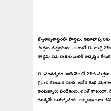
జ్యోతిష్యశాస్త్రంలో పౌర్ణమి, అమావాస్యలక
పౌర్ణమి వస్తుంటుంది. అయితే ఈ జూలై 29
పౌర్ణమి ఐదు రాశుల వారికి అదృష్టం తీసు
ఈ సంవత్సరం జూన్ నెలలో 29న పౌర్ణమి
గ్రహాల కలయిక వలన అనేక శుభ యోగాలు
అంటున్నారు పండితులు. అంతే కాకుండా, దీ
ముత్యమే కానున్నదంట. అన్నివిధాలుగా కల