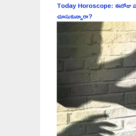
Today Horoscope: ఈరోజు పన్న
చూసుకున్నారా?