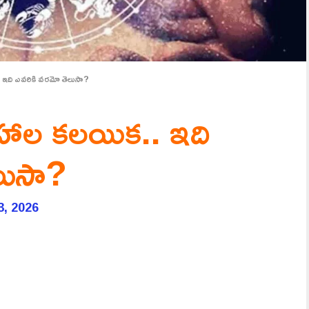
. ఇది ఎవరికి వరమో తెలుసా?
్రహాల కలయిక.. ఇది
లుసా?
3, 2026