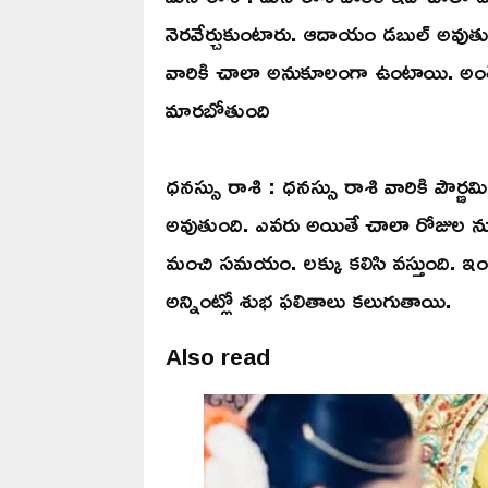
నెరవేర్చుకుంటారు. ఆదాయం డబుల్ అవుతుం
వారికి చాలా అనుకూలంగా ఉంటాయి. అంతే 
మారబోతుంది
ధనస్సు రాశి : ధనస్సు రాశి వారికి పౌర్
అవుతుంది. ఎవరు అయితే చాలా రోజుల నుం
మంచి సమయం. లక్కు కలిసి వస్తుంది.
అన్నింట్లో శుభ ఫలితాలు కలుగుతాయి.
Also read