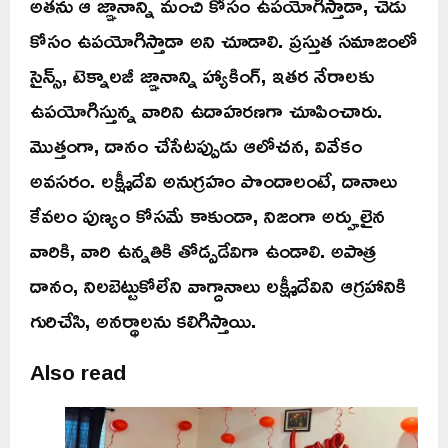
అతను ఆ జ్ఞానాన్ని మంచి కోసం ఉపయోగిస్తాడా, చెడు
కోసం ఉపయోగిస్తాడా అని చూడాలి. ప్రస్తుత సమాజంలో
సైన్స్, టెక్నాలజీ జ్ఞానాన్ని హ్యాకింగ్, ఇతర నేరాలకు
ఉపయోగిస్తున్న వారిని ఉదాహరణగా చూపించారు.
మొత్తంగా, దానం చేసేటప్పుడు ఆలోచన, వివేకం
అవసరం. లక్ష్మీదేవి అనుగ్రహం పొందాలంటే, దానాలు
కేవలం పుణ్యం కోసమే కాకుండా, నిజంగా అర్హులైన
వారికి, వారి ఉన్నతికి తోడ్పడేవిగా ఉండాలి. అపాత్ర
దానం, నిలబెట్టుకోలేని వాగ్దానాలు లక్ష్మీదేవిని ఆగ్రహానికి
గురిచేసి, అనర్థాలను కలిగిస్తాయి.
Also read