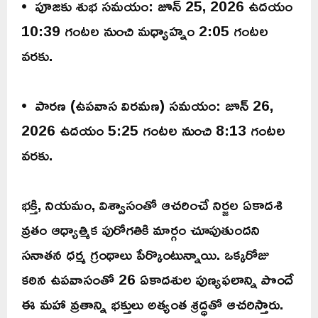
• పూజకు శుభ సమయం: జూన్ 25, 2026 ఉదయం
10:39 గంటల నుంచి మధ్యాహ్నం 2:05 గంటల
వరకు.
• పారణ (ఉపవాస విరమణ) సమయం: జూన్ 26,
2026 ఉదయం 5:25 గంటల నుంచి 8:13 గంటల
వరకు.
భక్తి, నియమం, విశ్వాసంతో ఆచరించే నిర్జల ఏకాదశి
వ్రతం ఆధ్యాత్మిక పురోగతికి మార్గం చూపుతుందని
సనాతన ధర్మ గ్రంథాలు పేర్కొంటున్నాయి. ఒక్కరోజు
కఠిన ఉపవాసంతో 26 ఏకాదశుల పుణ్యఫలాన్ని పొందే
ఈ మహా వ్రతాన్ని భక్తులు అత్యంత శ్రద్ధతో ఆచరిస్తారు.