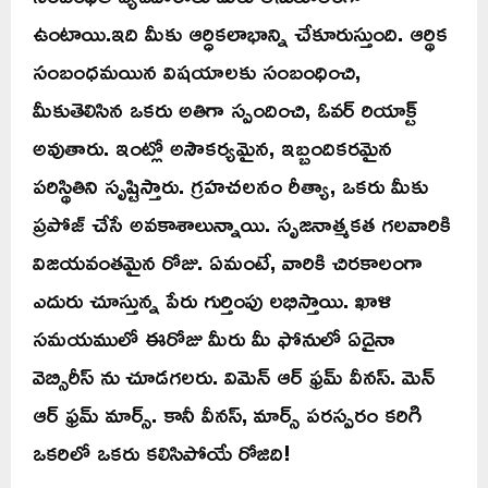
ఉంటాయి.ఇది మీకు ఆర్ధికలాభాన్ని చేకూరుస్తుంది. ఆర్థిక
సంబంధమయిన విషయాలకు సంబంధించి,
మీకుతెలిసిన ఒకరు అతిగా స్పందించి, ఓవర్ రియాక్ట్
అవుతారు. ఇంట్లో అసౌకర్యమైన, ఇబ్బందికరమైన
పరిస్థితిని సృష్టిస్తారు. గ్రహచలనం రీత్యా, ఒకరు మీకు
ప్రపోజ్ చేసే అవకాశాలున్నాయి. సృజనాత్మకత గలవారికి
విజయవంతమైన రోజు. ఏమంటే, వారికి చిరకాలంగా
ఎదురు చూస్తున్న పేరు గుర్తింపు లభిస్తాయి. ఖాళి
సమయములో ఈరోజు మీరు మీ ఫోనులో ఏదైనా
వెబ్సిరీస్ ను చూడగలరు. విమెన్ ఆర్ ఫ్రమ్ వీనస్. మెన్
ఆర్ ఫ్రమ్ మార్స్. కానీ వీనస్, మార్స్ పరస్పరం కరిగి
ఒకరిలో ఒకరు కలిసిపోయే రోజిది!