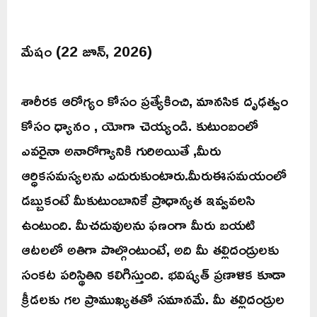
మేషం (22 జూన్, 2026)
శారీరక ఆరోగ్యం కోసం ప్రత్యేకించి, మానసిక దృఢత్వం
కోసం ధ్యానం , యోగా చెయ్యండి. కుటుంబంలో
ఎవరైనా అనారోగ్యానికి గురిఅయితే ,మీరు
ఆర్ధికసమస్యలను ఎదురుకుంటారు.మీరుఈసమయంలో
డబ్బుకంటే మీకుటుంబానికే ప్రాధాన్యత ఇవ్వవలసి
ఉంటుంది. మీచదువులను ఫణంగా మీరు బయటి
ఆటలలో అతిగా పాల్గొంటుంటే, అది మీ తల్లిదండ్రులకు
సంకట పరిస్థితిని కలిగిస్తుంది. భవిష్యత్ ప్రణాళిక కూడా
క్రీడలకు గల ప్రాముఖ్యతతో సమానమే. మీ తల్లిదండ్రుల