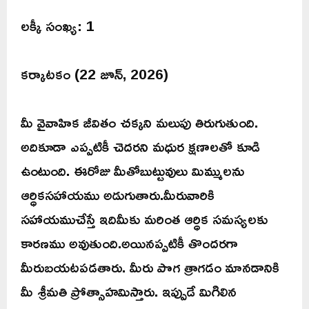
లక్కీ సంఖ్య: 1
కర్కాటకం (22 జూన్, 2026)
మీ వైవాహిక జీవితం చక్కని మలుపు తిరుగుతుంది.
అదికూడా ఎప్పటికీ చెదరని మధుర క్షణాలతో కూడి
ఉంటుంది. ఈరోజు మీతోబుట్టువులు మిమ్ములను
ఆర్ధికసహాయము అడుగుతారు.మీరువారికి
సహాయముచేస్తే ఇదిమీకు మరింత ఆర్ధిక సమస్యలకు
కారణము అవుతుంది.అయినప్పటికీ తొందరగా
మీరుబయటపడతారు. మీరు పొగ త్రాగడం మానడానికి
మీ శ్రీమతి ప్రోత్సాహమిస్తారు. ఇప్పుడే మిగిలిన