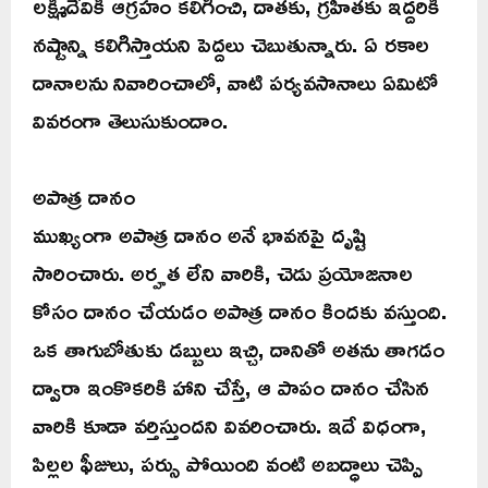
లక్ష్మీదేవికి ఆగ్రహం కలిగించి, దాతకు, గ్రహీతకు ఇద్దరికీ
నష్టాన్ని కలిగిస్తాయని పెద్దలు చెబుతున్నారు. ఏ రకాల
దానాలను నివారించాలో, వాటి పర్యవసానాలు ఏమిటో
వివరంగా తెలుసుకుందాం.
అపాత్ర దానం
ముఖ్యంగా అపాత్ర దానం అనే భావనపై దృష్టి
సారించారు. అర్హత లేని వారికి, చెడు ప్రయోజనాల
కోసం దానం చేయడం అపాత్ర దానం కిందకు వస్తుంది.
ఒక తాగుబోతుకు డబ్బులు ఇచ్చి, దానితో అతను తాగడం
ద్వారా ఇంకొకరికి హాని చేస్తే, ఆ పాపం దానం చేసిన
వారికి కూడా వర్తిస్తుందని వివరించారు. ఇదే విధంగా,
పిల్లల ఫీజులు, పర్సు పోయింది వంటి అబద్ధాలు చెప్పి