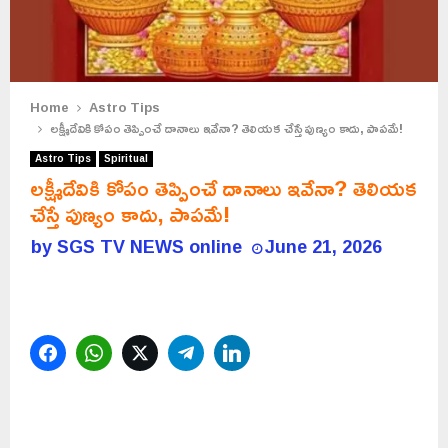
Home
Astro Tips
లక్ష్మీదేవికి కోపం తెప్పించే దానాలు ఇవేనా? తెలియక చేస్తే పుణ్యం కాదు, పాపమే!
Astro Tips
Spiritual
లక్ష్మీదేవికి కోపం తెప్పించే దానాలు ఇవేనా? తెలియక
చేస్తే పుణ్యం కాదు, పాపమే!
by
SGS TV NEWS online
June 21, 2026
Facebook
WhatsApp
Twitter
Telegram
LinkedIn