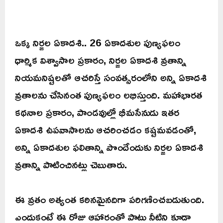
ఒక్క నిర్జల ఏకాదశి.. 26 ఏకాదశుల పుణ్యఫలం
ధార్మిక విశ్వాసాల ప్రకారం, నిర్జల ఏకాదశి వ్రతాన్ని
నియమనిష్టలతో ఆచరిస్తే సంవత్సరంలోని అన్ని ఏకాదశి
వ్రతాలను చేసినంత పుణ్యఫలం లభిస్తుంది. మహాభారత
కథనాల ప్రకారం, పాండవుల్లో భీమసేనుడు ఇతర
ఏకాదశి ఉపవాసాలను ఆచరించడం కష్టమవడంతో,
అన్ని ఏకాదశుల ఫలితాన్ని పొందేందుకు నిర్జల ఏకాదశి
వ్రతాన్ని పాటించినట్లు చెబుతారు.
ఈ వ్రతం అత్యంత కఠినమైనదిగా పరిగణించబడుతుంది.
ఎందుకంటే ఈ రోజు ఆహారంతో పాటు నీటిని కూడా