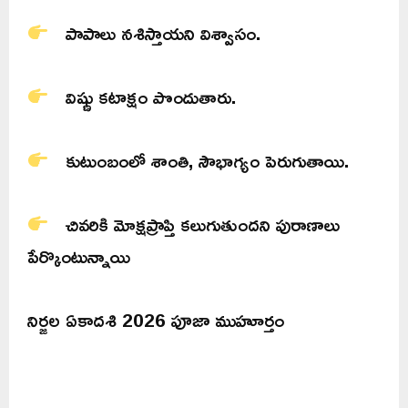
పాపాలు నశిస్తాయని విశ్వాసం.
విష్ణు కటాక్షం పొందుతారు.
కుటుంబంలో శాంతి, సౌభాగ్యం పెరుగుతాయి.
చివరికి మోక్షప్రాప్తి కలుగుతుందని పురాణాలు
పేర్కొంటున్నాయి
నిర్జల ఏకాదశి 2026 పూజా ముహూర్తం