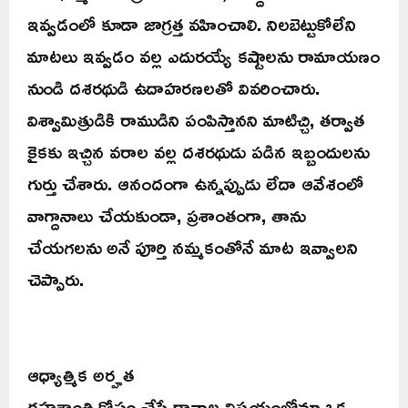
ఇవ్వడంలో కూడా జాగ్రత్త వహించాలి. నిలబెట్టుకోలేని
మాటలు ఇవ్వడం వల్ల ఎదురయ్యే కష్టాలను రామాయణం
నుండి దశరథుడి ఉదాహరణలతో వివరించారు.
విశ్వామిత్రుడికి రాముడిని పంపిస్తానని మాటిచ్చి, తర్వాత
కైకకు ఇచ్చిన వరాల వల్ల దశరథుడు పడిన ఇబ్బందులను
గుర్తు చేశారు. ఆనందంగా ఉన్నప్పుడు లేదా ఆవేశంలో
వాగ్దానాలు చేయకుండా, ప్రశాంతంగా, తాను
చేయగలను అనే పూర్తి నమ్మకంతోనే మాట ఇవ్వాలని
చెప్పారు.
ఆధ్యాత్మిక అర్హత
గ్రహశాంతి కోసం చేసే దానాల విషయంలోనూ ఒక