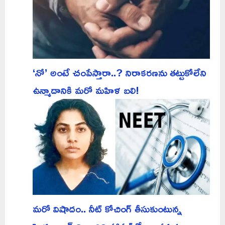
‘నో’ అంటే చంపేస్తారా..? నిరాకరణను తట్టుకోలేని
ఉన్మాదానికి మరో మహిళ బలి!
మరో విషాదం.. నీట్ కోచింగ్ తీసుకుంటున్న