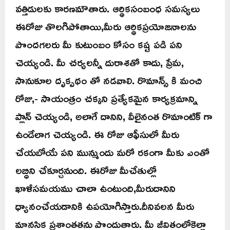
వత్తిడులకు కారణమౌతారు. ఆర్థికసంబంధ సమస్యలు
ఈరోజు తొలగిపోతాయి,మీరు ఆర్థికప్రయోజనాలను
పొందగలరు మీ కుటుంబం కోసం కష్ట పడి పని
చెయ్యండి. మీ చర్యలన్నీ దురాశతో కాదు, ప్రేమ,
సానుకూల దృక్పథం తో నడవాలి. రొమాన్స్ కి మంచి
రోజు,- సాయంత్రం చక్కని ప్రత్యేకమైన కార్యక్రమాన్ని
ప్లాన్ చెయ్యండి, అలాగే దానిని, వీలైనంత రొమాంటిక్ గా
ఉండేలాగ చెయ్యండి. ఈ రోజు ఆఫీసులో మీరు
చేయబోయే పని మున్ముందు మరో రకంగా మీకు ఎంతో
లబ్ధిని చేకూర్చనుంది. ఈరోజు మీచేతుల్లో
ఖాళీసమయము చాలా ఉంటుంది,మీరుదానిని
ధ్యానంచేయడానికి ఉపయోగిస్తారు.దీనివలన మీరు
మానసిక ప్రశాంతతను పొందుతారు. మీ జీవితంలోకెల్లా