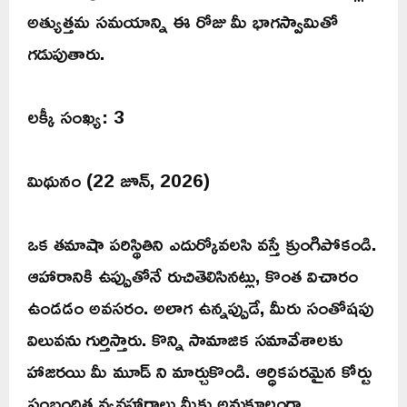
అత్యుత్తమ సమయాన్ని ఈ రోజు మీ భాగస్వామితో
గడుపుతారు.
లక్కీ సంఖ్య: 3
మిథునం (22 జూన్, 2026)
ఒక తమాషా పరిస్థితిని ఎదుర్కోవలసి వస్తే క్రుంగిపోకండి.
ఆహారానికి ఉప్పుతోనే రుచితెలిసినట్లు, కొంత విచారం
ఉండడం అవసరం. అలాగ ఉన్నప్పుడే, మీరు సంతోషపు
విలువను గుర్తిస్తారు. కొన్ని సామాజిక సమావేశాలకు
హాజరయి మీ మూడ్ ని మార్చుకొండి. ఆర్ధికపరమైన కోర్టు
సంబంధిత వ్యవహారాలు మీకు అనుకూలంగా