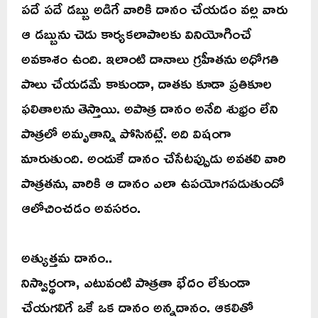
పదే పదే డబ్బు అడిగే వారికి దానం చేయడం వల్ల వారు
ఆ డబ్బును చెడు కార్యకలాపాలకు వినియోగించే
అవకాశం ఉంది. ఇలాంటి దానాలు గ్రహీతను అధోగతి
పాలు చేయడమే కాకుండా, దాతకు కూడా ప్రతికూల
ఫలితాలను తెస్తాయి. అపాత్ర దానం అనేది శుభ్రం లేని
పాత్రలో అమృతాన్ని పోసినట్లే. అది విషంగా
మారుతుంది. అందుకే దానం చేసేటప్పుడు అవతలి వారి
పాత్రతను, వారికి ఆ దానం ఎలా ఉపయోగపడుతుందో
ఆలోచించడం అవసరం.
అత్యుత్తమ దానం..
నిస్వార్థంగా, ఎటువంటి పాత్రతా భేదం లేకుండా
చేయగలిగే ఒకే ఒక దానం అన్నదానం. ఆకలితో