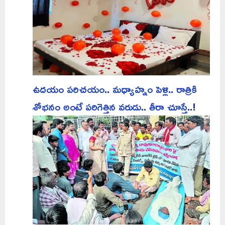
ఉదయం పరిచయం.. మధ్యాహ్నం పెళ్లి.. రాత్రికి
శోభనం అంటే పరిగెత్తిన వరుడు.. తీరా చూస్తే..!