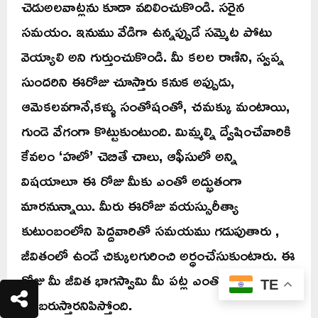
చెడుఅలవాట్లను కూడా వదిలించుకొండి. సరైన
సమయం. ఇనుము వేడిగా ఉన్నప్పుడే సమ్మెట పోటు
వెయ్యాలి అని గుర్తుంచుకొండి. మీ కలల రాణిని, స్వప్న
సుందరిని ఈరోజు చూస్తారు కనుక అప్పుడు,
ఆమెకలవగానే,కళ్ళు సంతోషంతో, చమక్కు మంటాయి,
గుండె వేగంగా కొట్టుకుంటుంది. మిమ్మల్ని ద్వేషించేవారికి
కేవలం ‘హలో’ చెబితే చాలు, ఆఫీసులో అన్ని
విషయాలూ ఈ రోజు మీకు ఎంతో అద్భుతంగా
మారనున్నాయి. మీరు ఈరోజు వయస్సురీత్యా
కుటుంబంలోని పెద్దవారితో సమయము గడుపుతారు ,
జీవితంలో ఉండే చిక్కులగురించి అర్ధంచేసుకుంటారు. ఈ
రోజు మీ జీవిత భాగస్వామి మీ పట్ల ఎంతో శ్రద్ధ
TE
కనబరుస్తారనిపిస్తోంది.