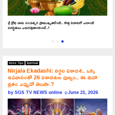
?
శ్రీ క్రోధి నామ సంవత్సర ప్రాముఖ్యతలేంటి.. కొత్త ఏడాదిలో ఎలాంటి
పరిస్థితులు ఎదురవుతాయంటే..!
Astro Tips
Spiritual
Nirjala Ekadashi: నిర్జల ఏకాదశి.. ఒక్క
ఉపవాసంతో 26 ఏకాదశుల పుణ్యం.. ఈ మహా
వ్రతం ఎప్పుడో తెలుసా.?
by
SGS TV NEWS online
June 21, 2026