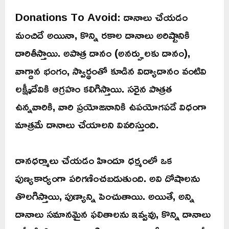
Donations To Avoid: దానాలు చేయడం
మంచిదే అయినా, కొన్ని రకాల దానాలు అరిష్టానికి
దారితీస్తాయి. అపాత్ర దానం (అనర్హులకు దానం),
వాగ్దాన భంగం, స్వార్థంతో కూడిన విద్యాదానం వంటివి
లక్ష్మీదేవికి ఆగ్రహం కలిగిస్తాయి. సరైన పాత్రత
ఉన్నవారికి, వారి ప్రయోజనానికి ఉపయోగపడే విధంగా
మాత్రమే దానాలు చేయాలని వివరిస్తుంది.
దానధర్మాలు చేయడం హిందూ ధర్మంలో ఒక
పుణ్యకార్యంగా పరిగణించబడుతుంది. అవి దోషాలను
తొలగిస్తాయి, పుణ్యాన్ని పెంచుతాయి. అయితే, అన్ని
దానాలు సమానమైన ఫలితాలను ఇవ్వవు, కొన్ని దానాలు