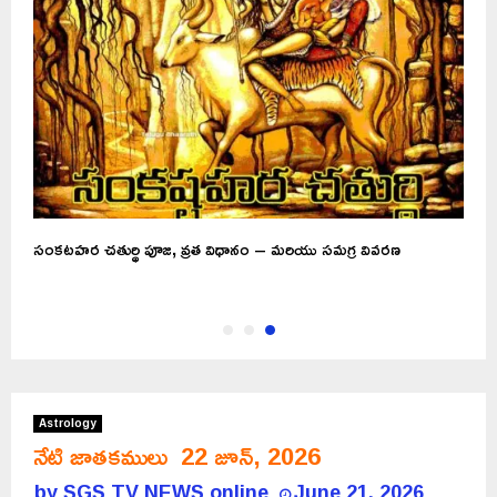
ు
సంకటహర చతుర్థి ‬పూజ, వ్రత విధానం – మరియు సమగ్ర వివరణ
Astrology
నేటి జాతకములు 22 జూన్, 2026
by
SGS TV NEWS online
June 21, 2026