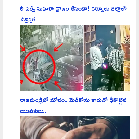
రీ సర్వే మహిళా ప్రాణం తీసిందా! కర్నూలు జిల్లాలో
ఉద్రిక్తత
రాజమండ్రిలో ఘోరం.. మెడికోను కారుతో ఢీకొట్టిన
యువకులు..