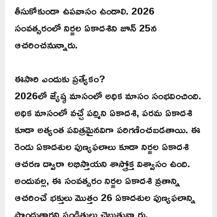
తీసుకోకుండా ఉపవాసం ఉండాలి. 2026
సంవత్సరంలో నిర్జల ఏకాదశిని జూన్ 25న
ఆచరించనున్నారు.
ఈసారి ఎందుకు ప్రత్యేకం?
2026లో జ్యేష్ఠ మాసంలో అధిక మాసం సంభవించింది.
అధిక మాసంలో వచ్చే పద్మిని ఏకాదశి, పరమ ఏకాదశి
కూడా అత్యంత పవిత్రమైనవిగా పరిగణించబడతాయి. ఈ
రెండు ఏకాదశుల పుణ్యఫలాలు కూడా నిర్జల ఏకాదశి
ఆచరణ ద్వారా లభిస్తాయని శాస్త్రోక్త విశ్వాసం ఉంది.
అందువల్ల, ఈ సంవత్సరం నిర్జల ఏకాదశి వ్రతాన్ని
ఆచరించే భక్తులు మొత్తం 26 ఏకాదశుల పుణ్యఫలాన్ని
పొందుతారని పండితులు చెబుతున్నారు.