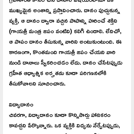
ముఖ్యమైన అంశాన్ని ప్రస్తావించారు. దానం పుచ్చుకున్న
వ్యక్తి, ఆ దానం ద్వారా వచ్చిన పాపాన్ని హరించే శక్తిని
(గాయత్రీ మంత్ర జపం వంటివి) కలిగి ఉండాలి. లేనిచో,
ఆ పాపం దానం తీసుకున్న వారిని అంటుకుంటుంది. ఈ
కారణంగా, కొంతమంది గాయత్రీ జపం చేయని వారి
నుండి దానాలు స్వీకరించడం లేదు. దానం చేసేటప్పుడు
గ్రహీత ఆధ్యాత్మిక అర్హతను కూడా పరిగణనలోకి
తీసుకోవాలని సూచించారు.
విద్యాదానం
చివరగా, విద్యాదానం కూడా కొన్నిసార్లు హానికరం
కావచ్చని పేర్కొన్నారు. ఒక వ్యక్తికి విద్యను నేర్పేటప్పుడు,