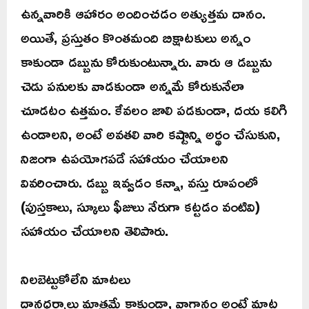
ఉన్నవారికి ఆహారం అందించడం అత్యుత్తమ దానం.
అయితే, ప్రస్తుతం కొంతమంది బిక్షాటకులు అన్నం
కాకుండా డబ్బును కోరుకుంటున్నారు. వారు ఆ డబ్బును
చెడు పనులకు వాడకుండా అన్నమే కోరుకునేలా
చూడటం ఉత్తమం. కేవలం జాలి పడకుండా, దయ కలిగి
ఉండాలని, అంటే అవతలి వారి కష్టాన్ని అర్థం చేసుకుని,
నిజంగా ఉపయోగపడే సహాయం చేయాలని
వివరించారు. డబ్బు ఇవ్వడం కన్నా, వస్తు రూపంలో
(పుస్తకాలు, స్కూలు ఫీజులు నేరుగా కట్టడం వంటివి)
సహాయం చేయాలని తెలిపారు.
నిలబెట్టుకోలేని మాటలు
దానధర్మాలు మాత్రమే కాకుండా, వాగ్దానం అంటే మాట