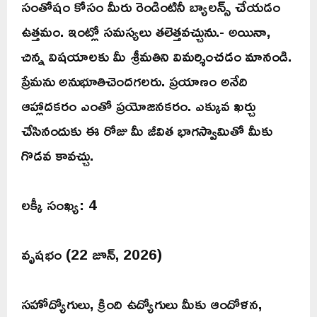
సంతోషం కోసం మీరు రెండింటినీ బ్యాలన్స్ చేయడం
ఉత్తమం. ఇంట్లో సమస్యలు తలెత్తవచ్చును.- అయినా,
చిన్న విషయాలకు మీ శ్రీమతిని విమర్శించడం మానండి.
ప్రేమను అనుభూతిచెందగలరు. ప్రయాణం అనేది
ఆహ్లాదకరం ఎంతో ప్రయోజనకరం. ఎక్కువ ఖర్చు
చేసినందుకు ఈ రోజు మీ జీవిత భాగస్వామితో మీకు
గొడవ కావచ్చు.
లక్కీ సంఖ్య: 4
వృషభం (22 జూన్, 2026)
సహోద్యోగులు, క్రింది ఉద్యోగులు మీకు ఆందోళన,