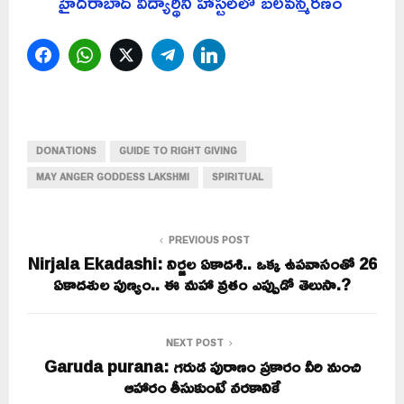
హైదరాబాద్ విద్యార్థిని హాస్టల్‌లో బలవన్మరణం
Facebook
WhatsApp
Twitter
Telegram
LinkedIn
DONATIONS
GUIDE TO RIGHT GIVING
MAY ANGER GODDESS LAKSHMI
SPIRITUAL
PREVIOUS POST
Nirjala Ekadashi: నిర్జల ఏకాదశి.. ఒక్క ఉపవాసంతో 26
ఏకాదశుల పుణ్యం.. ఈ మహా వ్రతం ఎప్పుడో తెలుసా.?
NEXT POST
Garuda purana: గ‌రుడ పురాణం ప్ర‌కారం వీరి నుంచి
ఆహారం తీసుకుంటే నరకానికే