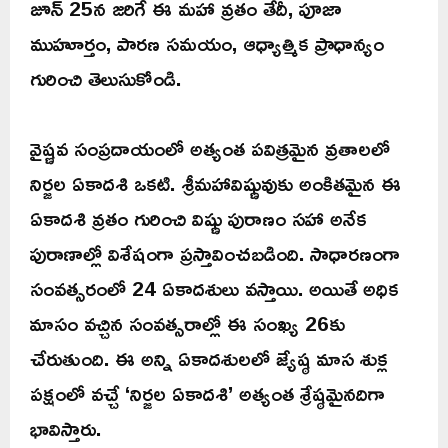
జూన్ 25న జరిగే ఈ మహా వ్రతం తేదీ, పూజా
ముహూర్తం, పారణ సమయం, ఆధ్యాత్మిక ప్రాధాన్యం
గురించి తెలుసుకోండి.
వైష్ణవ సంప్రదాయంలో అత్యంత పవిత్రమైన వ్రతాలలో
నిర్జల ఏకాదశి ఒకటి. శ్రీమహావిష్ణువుకు అంకితమైన ఈ
ఏకాదశి వ్రతం గురించి విష్ణు పురాణం సహా అనేక
పురాణాల్లో విశేషంగా ప్రస్తావించబడింది. సాధారణంగా
సంవత్సరంలో 24 ఏకాదశులు వస్తాయి. అయితే అధిక
మాసం వచ్చిన సంవత్సరాల్లో ఈ సంఖ్య 26కు
చేరుతుంది. ఈ అన్ని ఏకాదశులలో జ్యేష్ఠ మాస శుక్ల
పక్షంలో వచ్చే ‘నిర్జల ఏకాదశి’ అత్యంత శ్రేష్ఠమైనదిగా
భావిస్తారు.