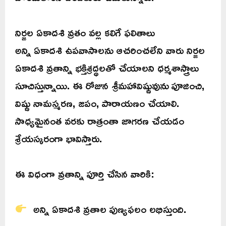
నిర్జల ఏకాదశి వ్రతం వల్ల కలిగే ఫలితాలు
అన్ని ఏకాదశి ఉపవాసాలను ఆచరించలేని వారు నిర్జల
ఏకాదశి వ్రతాన్ని భక్తిశ్రద్ధలతో చేయాలని ధర్మశాస్త్రాలు
సూచిస్తున్నాయి. ఈ రోజున శ్రీమహావిష్ణువును పూజించి,
విష్ణు నామస్మరణ, జపం, పారాయణం చేయాలి.
సాధ్యమైనంత వరకు రాత్రంతా జాగరణ చేయడం
శ్రేయస్కరంగా భావిస్తారు.
ఈ విధంగా వ్రతాన్ని పూర్తి చేసిన వారికి:
అన్ని ఏకాదశి వ్రతాల పుణ్యఫలం లభిస్తుంది.