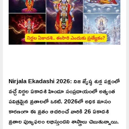
Nirjala Ekadashi 2026: నిజ జ్యేష్ఠ శుక్ల పక్షంలో
వచ్చే నిర్జల ఏకాదశి హిందూ సంప్రదాయంలో అత్యంత
పవిత్రమైన వ్రతాలలో ఒకటి. 2026లో అధిక మాసం
కారణంగా ఈ వ్రతం ఆచరించే వారికి 26 ఏకాదశి
వ్రతాల పుణ్యఫలం లభిస్తుందని శాస్త్రాలు చెబుతున్నాయి.