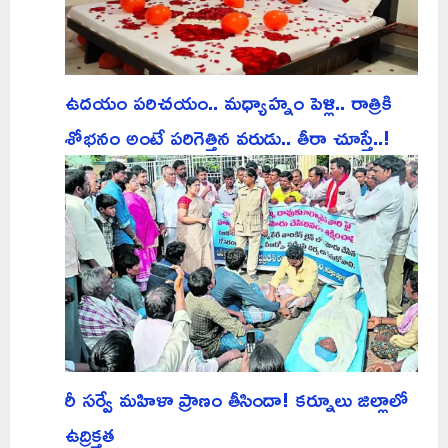
ఉదయం పరిచయం.. మధ్యాహ్నం పెళ్లి.. రాత్రికి
శోభనం అంటే పరిగెత్తిన వరుడు.. తీరా చూస్తే..!
రీ సర్వే మహిళా ప్రాణం తీసిందా! కర్నూలు జిల్లాలో
ఉద్రిక్తత