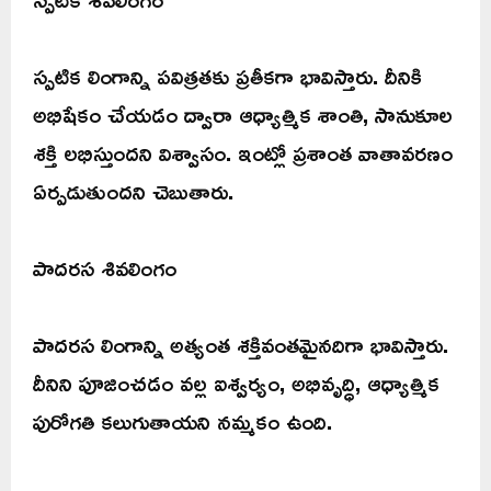
స్పటిక లింగాన్ని పవిత్రతకు ప్రతీకగా భావిస్తారు. దీనికి
అభిషేకం చేయడం ద్వారా ఆధ్యాత్మిక శాంతి, సానుకూల
శక్తి లభిస్తుందని విశ్వాసం. ఇంట్లో ప్రశాంత వాతావరణం
ఏర్పడుతుందని చెబుతారు.
పాదరస శివలింగం
పాదరస లింగాన్ని అత్యంత శక్తివంతమైనదిగా భావిస్తారు.
దీనిని పూజించడం వల్ల ఐశ్వర్యం, అభివృద్ధి, ఆధ్యాత్మిక
పురోగతి కలుగుతాయని నమ్మకం ఉంది.