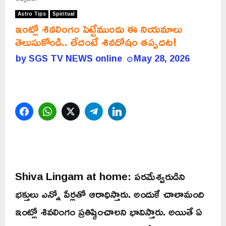
Astro Tips
Spiritual
ఇంట్లో శివలింగం పెట్టేముందు ఈ నియమాలు
తెలుసుకోండి.. లేదంటే శివదోషం తప్పదట!
by
SGS TV NEWS online
May 28, 2026
Facebook
WhatsApp
Twitter
Telegram
LinkedIn
Shiva Lingam at home: పరమేశ్వరుడిని
భక్తులు ఎన్నో పేర్లతో ఆరాధిస్తారు. అందుకే చాలామంది
ఇంట్లో శివలింగం ప్రతిష్ఠించాలని భావిస్తారు. అయితే ఏ