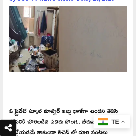
ఓ ప్రైవేట్ స్కూల్ మాస్టార్ ఇల్లు ఖాళీగా ఉందని తెలిసి
లోపలికి చొరబడిన సదరు దొంగ.. బీరువాలోని క్యాష్
TE
కొట్టేయడమే కాకుండా కిచెన్ లో దూరి వంటలు