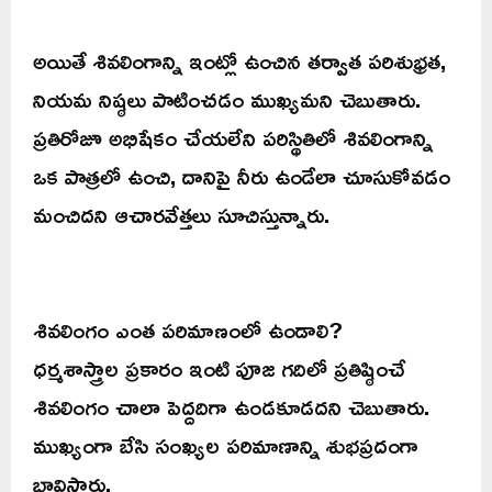
అయితే శివలింగాన్ని ఇంట్లో ఉంచిన తర్వాత పరిశుభ్రత,
నియమ నిష్ఠలు పాటించడం ముఖ్యమని చెబుతారు.
ప్రతిరోజూ అభిషేకం చేయలేని పరిస్థితిలో శివలింగాన్ని
ఒక పాత్రలో ఉంచి, దానిపై నీరు ఉండేలా చూసుకోవడం
మంచిదని ఆచారవేత్తలు సూచిస్తున్నారు.
శివలింగం ఎంత పరిమాణంలో ఉండాలి?
ధర్మశాస్త్రాల ప్రకారం ఇంటి పూజ గదిలో ప్రతిష్ఠించే
శివలింగం చాలా పెద్దదిగా ఉండకూడదని చెబుతారు.
ముఖ్యంగా బేసి సంఖ్యల పరిమాణాన్ని శుభప్రదంగా
భావిస్తారు.