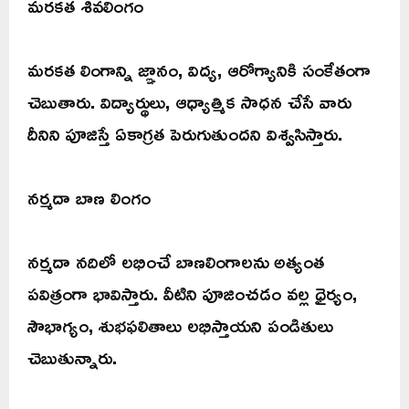
మరకత శివలింగం
మరకత లింగాన్ని జ్ఞానం, విద్య, ఆరోగ్యానికి సంకేతంగా
చెబుతారు. విద్యార్థులు, ఆధ్యాత్మిక సాధన చేసే వారు
దీనిని పూజిస్తే ఏకాగ్రత పెరుగుతుందని విశ్వసిస్తారు.
నర్మదా బాణ లింగం
నర్మదా నదిలో లభించే బాణలింగాలను అత్యంత
పవిత్రంగా భావిస్తారు. వీటిని పూజించడం వల్ల ధైర్యం,
సౌభాగ్యం, శుభఫలితాలు లభిస్తాయని పండితులు
చెబుతున్నారు.