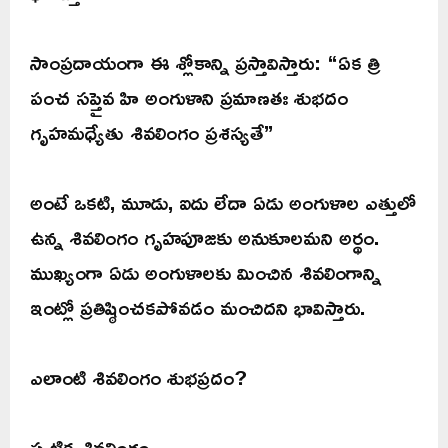
సాంప్రదాయంగా ఈ శ్లోకాన్ని ప్రస్తావిస్తారు: “ఏక త్రి
పంచ సప్తైవ హి అంగుళాని ప్రమాణతః శుభదం
గృహమధ్యేతు శివలింగం ప్రశస్యతే”
అంటే ఒకటి, మూడు, ఐదు లేదా ఏడు అంగుళాల ఎత్తులో
ఉన్న శివలింగం గృహపూజకు అనుకూలమని అర్థం.
ముఖ్యంగా ఏడు అంగుళాలకు మించిన శివలింగాన్ని
ఇంట్లో ప్రతిష్ఠించకపోవడం మంచిదని భావిస్తారు.
ఎలాంటి శివలింగం శుభప్రదం?
స్పటిక శివలింగం