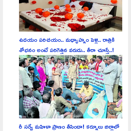
ఉదయం పరిచయం.. మధ్యాహ్నం పెళ్లి.. రాత్రికి
శోభనం అంటే పరిగెత్తిన వరుడు.. తీరా చూస్తే..!
రీ సర్వే మహిళా ప్రాణం తీసిందా! కర్నూలు జిల్లాలో