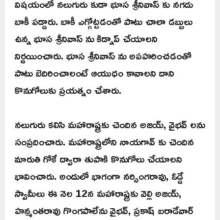
విషయంలో నలుగురు కుడా భూస శ్రీనివాస్ కు నగదు
బాకీ పడ్డారు. బాకీ ఎగ్గోట్టడంతో పాటు చాలా డబ్బులు
ఉన్న భూస శ్రీనివాస్ ను కిడ్నాప్ చేయాలని
నిర్ణయించారు. భూస శ్రీనివాస్ ను అపహరించడంతో
పాటు బెదిరించాలంటే ఆయుధం కావాలని దాని
కొనుగోలుకు ప్రయత్నం చేశారు.
నలుగురు కలిసి మహారాష్ట్రకు చెందిన అజయ్, వైభవ్ లను
సంప్రదించారు. మహారాష్ట్రలోని నాయగావ్ కు చెందిన
మారుతి గోకే ద్వారా తుపాకి కొనుగోలు చేయాలని
భావించారు. అందులో భాగంగా నర్సింగరావు, ఓడ్డే
స్వామీలు ఈ నెల 12న మహారాష్ట్రకు వెల్లి అజయ్,
హన్మంతరావు గొంగపాలేను వైభవ్, ప్రకాష్ బరాడేవార్