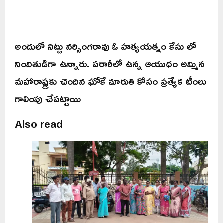
అందులో నిట్టు నర్సింగరావు ఓ హత్యయత్నం కేసు లో
నిందితుడిగా ఉన్నారు. పరారీలో ఉన్న ఆయుధం అమ్మిన
మహారాష్ట్రకు చెందిన ఘోకే మారుతి కోసం ప్రత్యేక టీంలు
గాలింపు చేపట్టాయి
Also read