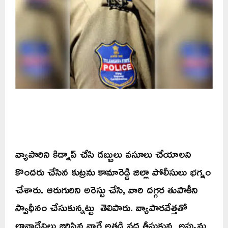
వ్యాపారిని కిడ్నాప్ చేసి డబ్బులు వసూలు చేయాలని
కొందరు చేసిన కుట్రను కామారెడ్డి జిల్లా పోలీసులు భగ్నం
చేశారు. ఆరుగురిని అరెస్టు చేసి, వారి దగ్గర తుపాకీని
స్వాధీనం చేసుకున్నట్టు తెలిపారు. వ్యాపారవేత్తతో
లావాదేవిలు జరిపిన వారే అతడి వద్ద తీసుకున్న అప్పును