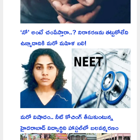
‘నో’ అంటే చంపేస్తారా..? నిరాకరణను తట్టుకోలేని
ఉన్మాదానికి మరో మహిళ బలి!
మరో విషాదం.. నీట్ కోచింగ్ తీసుకుంటున్న
హైదరాబాద్ విద్యార్థిని హాస్టల్‌లో బలవన్మరణం