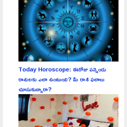
Today Horoscope: ఈరోజు పన్నెండు
రాశులకు ఎలా ఉంటుంది? మీ రాశి ఫలాలు
చూసుకున్నారా?