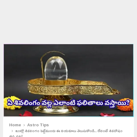
Home
Astro Tips
ఇంట్లో శివలింగం పెట్టేముందు ఈ నియమాలు తెలుసుకోండి.. లేదంటే శివదోషం
తప్పదట!