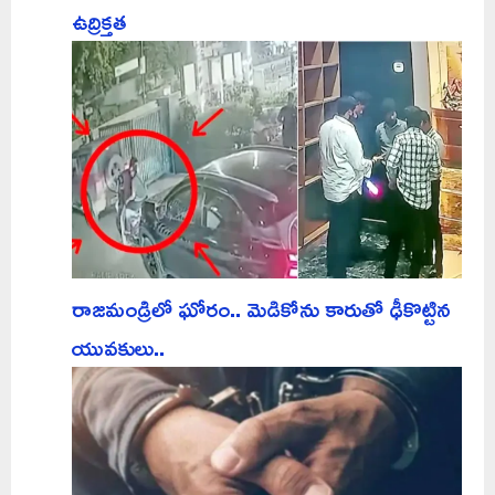
ఉద్రిక్తత
రాజమండ్రిలో ఘోరం.. మెడికోను కారుతో ఢీకొట్టిన
యువకులు..