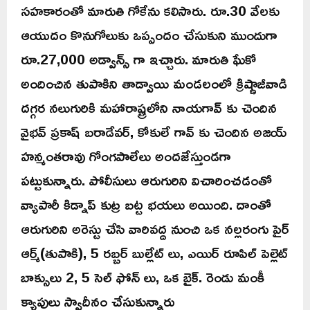
సహకారంతో మారుతి గోకేను కలిసారు. రూ.30 వేలకు
ఆయుదం కొనుగోలుకు ఒప్పందం చేసుకుని ముందుగా
రూ.27,000 అడ్వాన్స్ గా ఇచ్చారు. మారుతి ఘేకో
అందించిన తుపాకిని తాడ్వాయి మండలంలో క్రిష్ణాజీవాడి
దగ్గర నలుగురికి మహారాష్ట్రలోని నాయగావ్ కు చెందిన
వైభవ్ ప్రకాష్ బరాడేవర్, కోకులే గావ్ కు చెందిన అజయ్
హన్మంతరావు గోంగపాలేలు అందజేస్తుండగా
పట్టుకున్నారు. పోలీసులు ఆరుగురిని విచారించడంతో
వ్యాపారీ కిడ్నాప్ కుట్ర బట్ట భయలు అయింది. దాంతో
ఆరుగురిని అరెస్టు చేసి వారివద్ద నుంచి ఒక నల్లరంగు పైర్
ఆర్మ్(తుపాకి), 5 రబ్బర్ బుల్లేట్ లు, ఎయిర్ రూపిల్ పెల్లెట్
బాక్సులు 2, 5 సెల్ ఫోన్ లు, ఒక బైక్. రెండు మంకీ
క్యాపులు స్వాదీనం చేసుకున్నారు