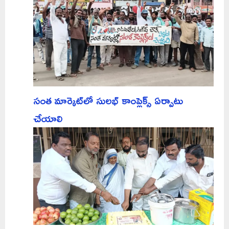
సంత మార్కెట్‌లో సులభ్ కాంప్లెక్స్ ఏర్పాటు
చేయాలి