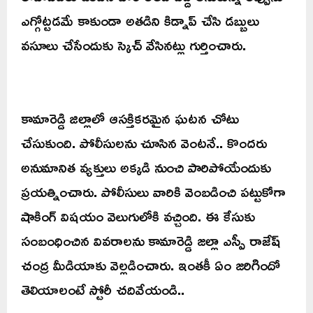
ఎగ్గోట్టడమే కాకుండా అతడిని కిడ్నాప్ చేసి డబ్బులు
వసూలు చేసేందుకు స్కెచ్ వేసినట్లు గుర్తించారు.
కామారెడ్డి జిల్లాలో ఆసక్తికరమైన ఘటన చోటు
చేసుకుంది. పోలీసులను చూసిన వెంటనే.. కొందరు
అనుమానిత వ్యక్తులు అక్కడి నుంచి పారిపోయేందుకు
ప్రయత్నించారు. పోలీసులు వారికి వెంబడించి పట్టుకోగా
షాకింగ్ విషయం వెలుగులోకి వచ్చింది. ఈ కేసుకు
సంబంధించిన వివరాలను కామారెడ్డి జల్లా ఎస్పీ రాజేష్
చంద్ర మీడియాకు వెల్లడించారు. ఇంతకీ ఏం జరిగిందో
తెలియాలంటే స్టోరీ చదివేయండి..