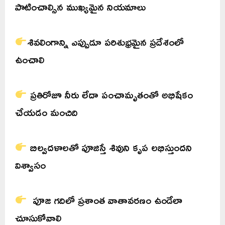
పాటించాల్సిన ముఖ్యమైన నియమాలు
శివలింగాన్ని ఎప్పుడూ పరిశుభ్రమైన ప్రదేశంలో
ఉంచాలి
ప్రతిరోజూ నీరు లేదా పంచామృతంతో అభిషేకం
చేయడం మంచిది
బిల్వదళాలతో పూజిస్తే శివుని కృప లభిస్తుందని
విశ్వాసం
పూజ గదిలో ప్రశాంత వాతావరణం ఉండేలా
చూసుకోవాలి