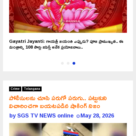
Gayatri Jayanti: గాయత్రీ జయంతి ఎప్పుడు? పూజ ప్రాముఖ్యత.. ఈ
మంత్రాన్ని 108 సార్లు జపిస్తే అనేక ప్రయోజనాలు..
Crime
Telangana
పోలీసులను చూసి పరుగో పరుగు.. పట్టుకుని
విచారించగా బయటపడిన షాకింగ్ నిజం
by
SGS TV NEWS online
May 28, 2026