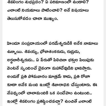
శివలింగం శుభప్రదం? ఏ పరిమాణంలో ఉండాలి?
ఎలాంటి నియమాలు పాటించాలి? అనే విషయాలు
తెలుసుకోవడం చాలా ముఖ్యం.
హిందూ సంప్రదాయంలో పరమేశ్వరుడికి అనేక నామాలు
ఉన్నాయి. శివయ్య, భోళాశంకరుడు, రుద్రుడు,
అర్ధనారీశ్వరుడు.. ఏ పేరుతో పిలిచినా భక్తుల పిలుపుకు
వెంటనే స్పందించే దైవంగా మహాదేవుడిని భావిస్తారు.
అందుకే ప్రతి సోమవారం మాత్రమే కాదు, ప్రతి రోజూ
కూడా అనేక మంది ఇంట్లో శివారాధన చేస్తుంటారు. ఈ
నేపథ్యంలో చాలామందికి ఒక సందేహం ఉంటుంది..
ఇంట్లో శివలింగం ప్రతిష్ఠించవచ్చా? ఉంచితే ఎలాంటి