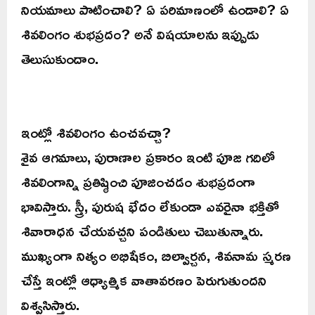
నియమాలు పాటించాలి? ఏ పరిమాణంలో ఉండాలి? ఏ
శివలింగం శుభప్రదం? అనే విషయాలను ఇప్పుడు
తెలుసుకుందాం.
ఇంట్లో శివలింగం ఉంచవచ్చా?
శైవ ఆగమాలు, పురాణాల ప్రకారం ఇంటి పూజ గదిలో
శివలింగాన్ని ప్రతిష్ఠించి పూజించడం శుభప్రదంగా
భావిస్తారు. స్త్రీ, పురుష భేదం లేకుండా ఎవరైనా భక్తితో
శివారాధన చేయవచ్చని పండితులు చెబుతున్నారు.
ముఖ్యంగా నిత్యం అభిషేకం, బిల్వార్చన, శివనామ స్మరణ
చేస్తే ఇంట్లో ఆధ్యాత్మిక వాతావరణం పెరుగుతుందని
విశ్వసిస్తారు.