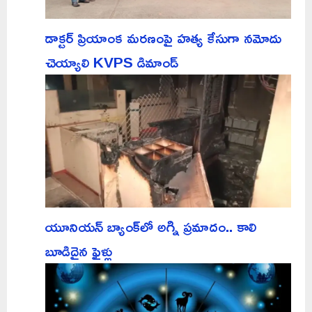
డాక్టర్ ప్రియాంక మరణంపై హత్య కేసుగా నమోదు
చెయ్యాలి KVPS డిమాండ్
యూనియన్ బ్యాంక్‌లో అగ్ని ప్రమాదం.. కాలి
బూడిదైన ఫైళ్లు