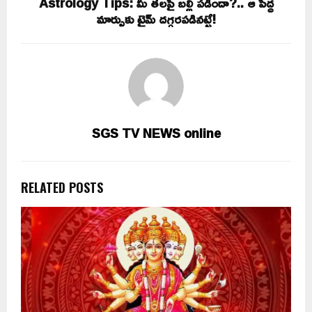
Astrology Tips: మీ తలపై బల్లి పడిందా?.. ఆ పెద్ద
మార్పుకు టైమ్ దగ్గరపడినట్టే!
SGS TV NEWS online
RELATED POSTS