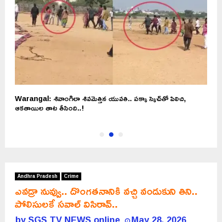
Warangal: శివాంగిలా శివమెత్తిన యువతి.. పక్కా స్కెచ్‌తో పిలిచి,
చ
ఆకతాయిల తాట తీసింది..!
Andhra Pradesh
Crime
ఎవడ్రా నువ్వు.. దొంగతనానికి వచ్చి వండుకుని తిని..
పోలిసులకే సవాల్ విసిరావ్..
by
SGS TV NEWS online
May 28, 2026