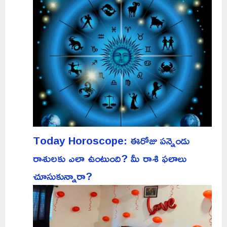
Today Horoscope: ఈరోజు పన్నెండు
రాశులకు ఎలా ఉంటుంది? మీ రాశి ఫలాలు
చూసుకున్నారా?