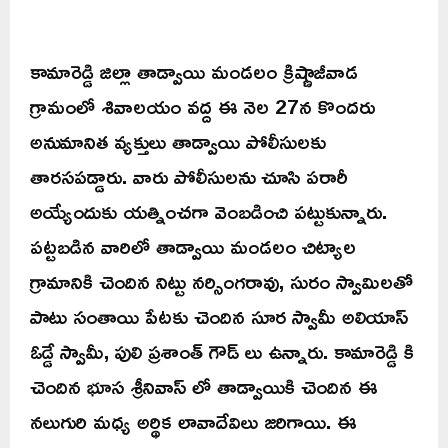
కామారెడ్డి జిల్లా తాడ్వాయి మండలం క్రిష్ణాజీవాడ
గ్రామంలో శివాలయం వద్ద ఈ నెల 27న కొందరు
అనుమానిత వ్యక్తులు తాడ్వాయి పోలీసులకు
తారసపడ్డారు. వారు పోలీసులను చూసి పరారీ
అయ్యేందుకు యత్నించగా వెంబడించి పట్టుకున్నారు.
పట్టబడిన వారిలో తాడ్వాయి మండలం చిట్యాల
గ్రామానికి చెందిన నిట్టు నర్సింగరావు, సురం స్వామిలతో
పాటు సంతాయి పేటకు చెందిన సూర స్వామీ అలియాస్
ఓడ్డే స్వామీ, పులి ప్రశాంత్ గౌడ్ లు ఉన్నారు. కామారెడ్డి కి
చెందిన భూస శ్రీనివాస్ లో తాడ్వాయికి చెందిన ఈ
నలుగురి మధ్య అర్థిక లావాదేవిలు జరిగాయి. ఈ