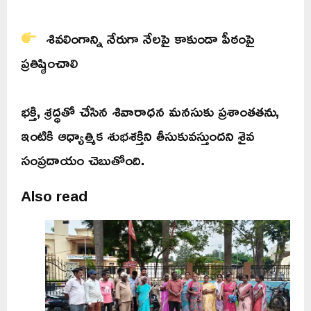
శివలింగాన్ని నేరుగా నేలపై కాకుండా పీఠంపై
ప్రతిష్ఠించాలి
భక్తి, శ్రద్ధతో చేసిన శివారాధన మనసుకు ప్రశాంతతను,
ఇంటికి ఆధ్యాత్మిక శుభశక్తిని తీసుకువస్తుందని శైవ
సంప్రదాయం చెబుతోంది.
Also read