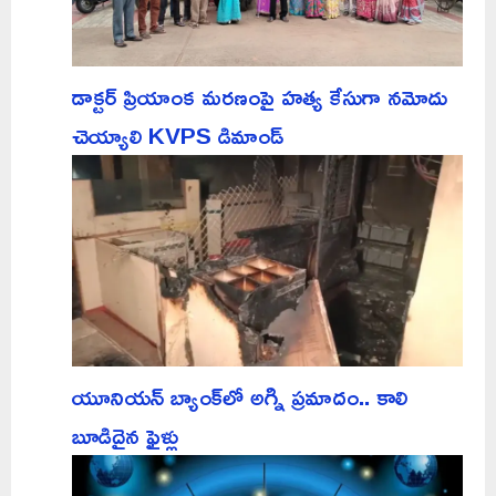
డాక్టర్ ప్రియాంక మరణంపై హత్య కేసుగా నమోదు
చెయ్యాలి KVPS డిమాండ్
యూనియన్ బ్యాంక్‌లో అగ్ని ప్రమాదం.. కాలి
బూడిదైన ఫైళ్లు