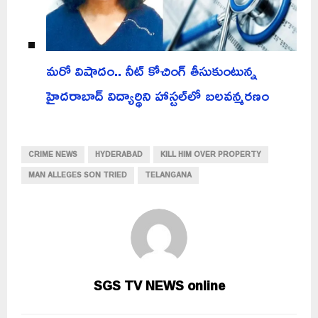
మరో విషాదం.. నీట్ కోచింగ్ తీసుకుంటున్న
హైదరాబాద్ విద్యార్థిని హాస్టల్‌లో బలవన్మరణం
CRIME NEWS
HYDERABAD
KILL HIM OVER PROPERTY
MAN ALLEGES SON TRIED
TELANGANA
SGS TV NEWS online