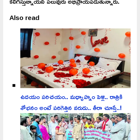
కలిగిస్తున్నాయని పలువురు అభిప్రాయపడుతున్నారు.
Also read
ఉదయం పరిచయం.. మధ్యాహ్నం పెళ్లి.. రాత్రికి
శోభనం అంటే పరిగెత్తిన వరుడు.. తీరా చూస్తే..!