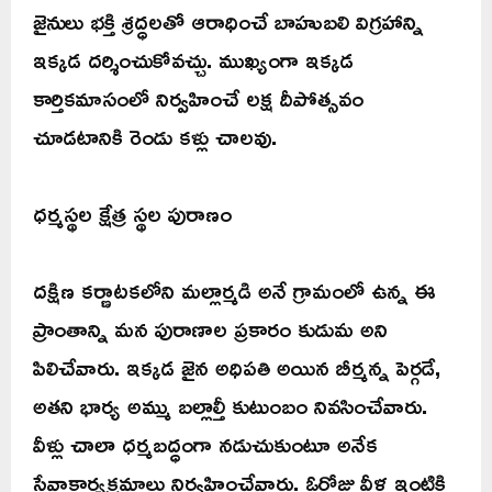
జైనులు భక్తి శ్రద్ధలతో ఆరాధించే బాహుబలి విగ్రహాన్ని
ఇక్కడ దర్శించుకోవచ్చు. ముఖ్యంగా ఇక్కడ
కార్తికమాసంలో నిర్వహించే లక్ష దీపోత్సవం
చూడటానికి రెండు కళ్లు చాలవు.
ధర్మస్థల క్షేత్ర స్థల పురాణం
దక్షిణ కర్ణాటకలోని మల్లార్మడి అనే గ్రామంలో ఉన్న ఈ
ప్రాంతాన్ని మన పురాణాల ప్రకారం కుడుమ అని
పిలిచేవారు. ఇక్కడ జైన అధిపతి అయిన బీర్మన్న పెర్గడే,
అతని భార్య అమ్ము బల్లాల్తీ కుటుంబం నివసించేవారు.
వీళ్లు చాలా ధర్మబద్ధంగా నడుచుకుంటూ అనేక
సేవాకార్యక్రమాలు నిర్వహించేవారు. ఓరోజు వీళ్ల ఇంటికి