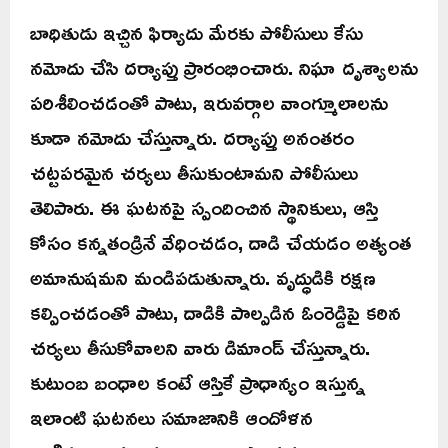
బాధితుడు ఇచ్చిన ఫిర్యాదు మేరకు పోలీసులు కేసు
నమోదు చేసి దర్యాప్తు ప్రారంభించారు. నిఘా దృశ్యాలను
పరిశీలించడంతో పాటు, ఇరువర్గాల వాంగ్మూలాలను
కూడా నమోదు చేస్తున్నారు. దర్యాప్తు అనంతరం
చట్టపరమైన చర్యలు తీసుకుంటామని పోలీసులు
తెలిపారు. ఈ ఘటనపై స్పందించిన స్థానికులు, ఆస్తి
కోసం కన్నతండ్రినే వేధించడం, దాడి చేయడం అత్యంత
అమానుషమని మండిపడుతున్నారు. వృద్ధుడికి రక్షణ
కల్పించడంతో పాటు, దాడికి పాల్పడిన ఓంరెడ్డిపై కఠిన
చర్యలు తీసుకోవాలని వారు డిమాండ్ చేస్తున్నారు.
కుటుంబ బంధాల కంటే ఆస్తికే ప్రాధాన్యం ఇస్తున్న
ఇలాంటి ఘటనలు సమాజానికి ఆందోళన