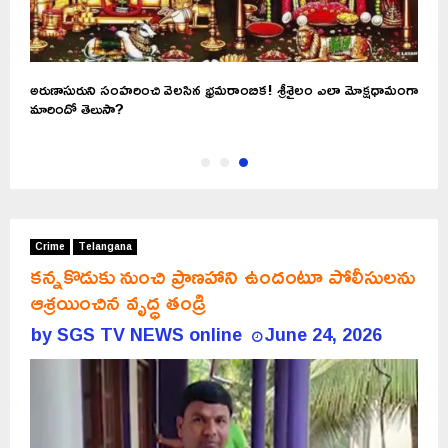
అరుణాసురుని సంహరించి వెలసిన భ్రమరాంబిక! శ్రీశైలం ఎలా మోక్షధామంగా
మారిందో తెలుసా?
Crime
Telangana
కన్నకొడుకు నుంచి ప్రాణహాని ఉందంటూ పోలీసులను
ఆశ్రయించిన వృద్ధ తండ్రి
by
SGS TV NEWS online
June 24, 2026