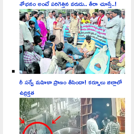
శోభనం అంటే పరిగెత్తిన వరుడు.. తీరా చూస్తే..!
రీ సర్వే మహిళా ప్రాణం తీసిందా! కర్నూలు జిల్లాలో
ఉద్రిక్తత