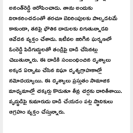
అనంత్‌రెడ్డి ఆరోపించాడు. తాను అందుకు
నిరాకరించడంతో తరచూ బెదిరింపులకు పాల్పడటమే
కాకుండా, తనపై భౌతిక దాడులకు దిగుతున్నాడని
ఆవేదన వ్యక్తం చేశాడు. ఇటీవల జరిగిన ఘర్షణలో
ఓంరెడ్డి పిడిగుద్దులతో తండ్రిపై దాడి చేసినట్లు
చెబుతున్నారు. ఈ దాడికి సంబంధించిన దృశ్యాలు
అక్కడ ఏర్పాటు చేసిన నిఘా దృశ్యగ్రాహకాల్లో
నమోదయ్యాయి. ఈ దృశ్యాలు ప్రస్తుతం సామాజిక
మాధ్యమాల్లో చక్కర్లు కొడుతూ తీవ్ర చర్చకు దారితీశాయి.
వృద్ధుడిపై కుమారుడు దాడి చేయడం పట్ల స్థానికులు
ఆగ్రహం వ్యక్తం చేస్తున్నారు.