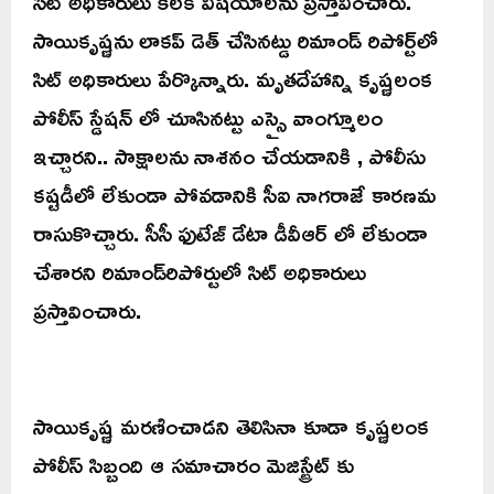
సిట్ అధికారులు కీలక విషయాలను ప్రస్తావించారు.
సాయికృష్ణను లాకప్ డెత్ చేసినట్డు రిమాండ్ రిపోర్ట్‌లో
సిట్ అధికారులు పేర్కొన్నారు. మృతదేహాన్ని కృష్ణలంక
పోలీస్ స్డేషన్ లో చూసినట్టు ఎస్సై వాంగ్మూలం
ఇచ్చారని.. సాక్షాలను నాశనం చేయడానికి , పోలీసు
కష్టడీలో లేకుండా పోవడానికి సీఐ నాగరాజే కారణమ
రాసుకొచ్చారు. సీసీ ఫుటేజ్ డేటా డీవీఆర్ లో లేకుండా
చేశారని రిమాండ్‌రిపోర్టులో సిట్ అధికారులు
ప్రస్తావించారు.
సాయికృష్ణ మరణించాడని తెలిసినా కూడా కృష్ణలంక
పోలీస్ సిబ్బంది ఆ సమాచారం మెజిస్ట్రేట్ కు