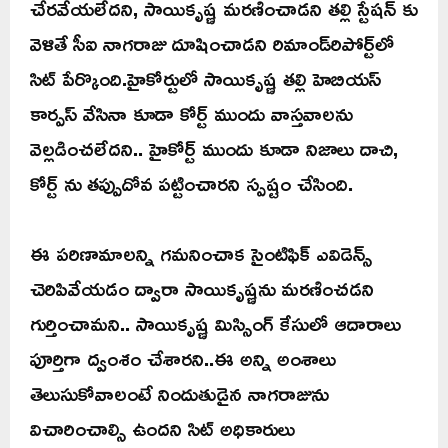
చేరవేయలేదని, సాయికృష్ణ మరణించాడని తల్లి స్టేషన్ కు
వెళితే సీఐ నాగరాజు దూషించాడని రిమాండ్‌రిపోర్ట్‌లో
సిట్ పేర్కొంది.హైకోర్టులో సాయికృష్ణ తల్లి హెబియస్
కార్పస్ వేసినా కూడా కోర్ట్ ముందు వాస్తవాలను
వెల్లడించలేదని.. హైకోర్ట్ ముందు కూడా నిజాలు దాచి,
కోర్ట్ ను తప్పుదోవ పట్టించారని స్పష్టం చేసింది.
ఈ పరిణామాలన్ని గమనించాక సైంటిఫిక్ ఎవిడెన్స్
చెరిపివేయడం ద్వారా సాయికృష్ణను మరణించడని
గుర్తించామని.. సాయికృష్ణ మిస్సింగ్ కేసులో ఆదారాలు
పూర్తిగా ద్వంశం చేశారని..ఈ అన్ని అంశాలు
తెలుసుకోవాలంటే నిందుతుడైన నాగరాజును
విచారించాల్సి ఉందని సిట్ అధికారులు