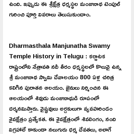
ఉంది. ఇప్పుడు ఈ శ్రీక్షేత్ర ధర్మస్థల మంజునాథ టెంపుల్‌
గురించి పూర్తి వివరాలు తెలుసుకుందాం.
Dharmasthala Manjunatha Swamy
Temple History in Telugu : కర్ణాటక
రాష్ట్రంలోని నేత్రావతి నదీ తీరం ధర్మస్థలలో కొలువై ఉన్న
శ్రీ మంజునాథ స్వామి దేవాలయం 800 ఏళ్ల చరిత్ర
కలిగిన పురాతన ఆలయం. జైనులు నిర్మించిన ఈ
ఆలయంలో శివుడు మంజునాథుడి రూపంలో
దర్శనమిస్తారు. వైష్ణవులు అర్చకులుగా వ్యవహరిండం
శైవక్షేత్రం ప్రత్యేకత. ఈ శైవక్షేత్రంలో శివలింగం, నంది
విగ్రహాలే కాకుండా నలుగురు ధర్మ దేవతలు, అలాగే