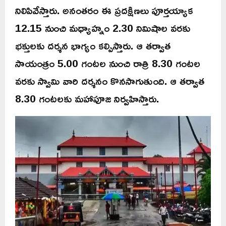
నిలిపివేస్తారు. అనంతరం ఈ ప్రదక్షిణలు పూర్తయ్యాక
12.15 నుంచి మధ్యాహ్నం 2.30 నిమిషాల వరకు
భక్తులకు దర్శన భాగ్యం కల్పిస్తారు. ఆ తర్వాత
సాయంత్రం 5.00 గంటల నుంచి రాత్రి 8.30 గంటల
వరకు స్వామి వారి దర్శనం కొనసాగుతుంది. ఆ తర్వాత
8.30 గంటలకు మహాపూజ నిర్వహిస్తారు.