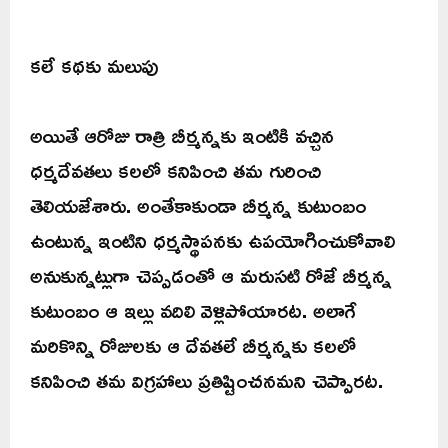
కలే కథకు మలుపు
అయితే ఆరోజు రాత్రి బీర్మన్నకు ఇంటికి వచ్చిన
ధర్మదేవతలు కలలో కనిపించి తమ గురించి
తెలియజేశారు. అంతేకాకుండా బీర్మన్న కుటుంబం
ఉంటున్న ఇంటిని ధర్మస్థాపనకు ఉపయోగించుకోవాలి
అనుకున్నట్లుగా చెప్పడంతో ఆ మరుసటి రోజే బీర్మన్న
కుటుంబం ఆ ఇల్లు వదిలి వెళ్లిపోయారట. అలాగే
మరికొన్ని రోజులకు ఆ దేవతలే బీర్మన్నకు కలలో
కనిపించి తమ విగ్రహాలు ప్రతిష్టించనమని చెప్పారట.