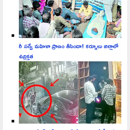
రీ సర్వే మహిళా ప్రాణం తీసిందా! కర్నూలు జిల్లాలో
ఉద్రిక్తత