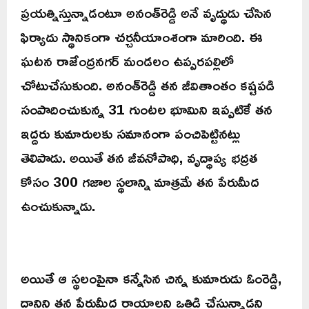
ప్రయత్నిస్తున్నాడంటూ అనంత్‌రెడ్డి అనే వృద్ధుడు చేసిన
ఫిర్యాదు స్థానికంగా చర్చనీయాంశంగా మారింది. ఈ
ఘటన రాజేంద్రనగర్ మండలం ఉప్పరపల్లిలో
చోటుచేసుకుంది. అనంత్‌రెడ్డి తన జీవితాంతం కష్టపడి
సంపాదించుకున్న 31 గుంటల భూమిని ఇప్పటికే తన
ఇద్దరు కుమారులకు సమానంగా పంచిపెట్టినట్లు
తెలిపాడు. అయితే తన జీవనోపాధి, వృద్ధాప్య భద్రత
కోసం 300 గజాల స్థలాన్ని మాత్రమే తన పేరుమీద
ఉంచుకున్నాడు.
అయితే ఆ స్థలంపైనా కన్నేసిన చిన్న కుమారుడు ఓంరెడ్డి,
దానిని తన పేరుమీద రాయాలని ఒత్తిడి చేస్తున్నాడని