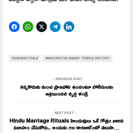
Facebook
WhatsApp
Twitter
Telegram
LinkedIn
DHARMASTHALA
MANJUNATHA SWAMY TEMPLE HISTORY
PREVIOUS POST
కన్నకొడుకు నుంచి ప్రాణహాని ఉందంటూ పోలీసులను
ఆశ్రయించిన వృద్ధ తండ్రి
NEXT POST
Hindu Marriage Rituals హిందువులు ఒకే గోత్రం వారిని
వివాహం చేసుకోరు.. అందుకు గల కారణాలేంటో తెలుసా…