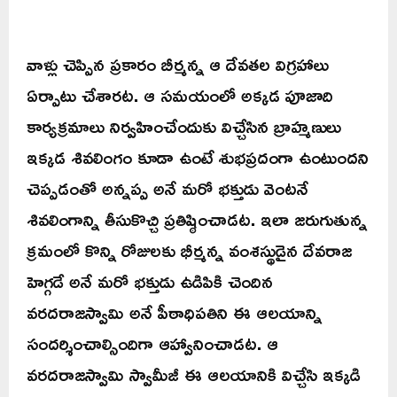
వాళ్లు చెప్పిన ప్రకారం బీర్మన్న ఆ దేవతల విగ్రహాలు
ఏర్పాటు చేశారట. ఆ సమయంలో అక్కడ పూజాది
కార్యక్రమాలు నిర్వహించేందుకు విచ్చేసిన బ్రాహ్మణులు
ఇక్కడ శివలింగం కూడా ఉంటే శుభప్రదంగా ఉంటుందని
చెప్పడంతో అన్నప్ప అనే మరో భక్తుడు వెంటనే
శివలింగాన్ని తీసుకొచ్చి ప్రతిష్ఠించాడట. ఇలా జరుగుతున్న
క్రమంలో కొన్ని రోజులకు భీర్మన్న వంశస్థుడైన దేవరాజ
హెగ్గడే అనే మరో భక్తుడు ఉడిపికి చెందిన
వరదరాజస్వామి అనే పీఠాధిపతిని ఈ ఆలయాన్ని
సందర్శించాల్సిందిగా ఆహ్వానించాడట. ఆ
వరదరాజస్వామి స్వామీజీ ఈ ఆలయానికి విచ్చేసి ఇక్కడి