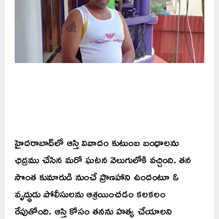
హైదరాబాద్‌లో ఆస్తి వివాదం కుటుంబ బంధాలను
ఛిద్రము చేసిన మరో ఘటన వెలుగులోకి వచ్చింది. తన
సొంత కుమారుడి నుంచే ప్రాణహాని ఉందంటూ ఓ
వృద్ధుడు పోలీసులను ఆశ్రయించడం కలకలం
రేపుతోంది. ఆస్తి కోసం తనను హత్య చేయాలని