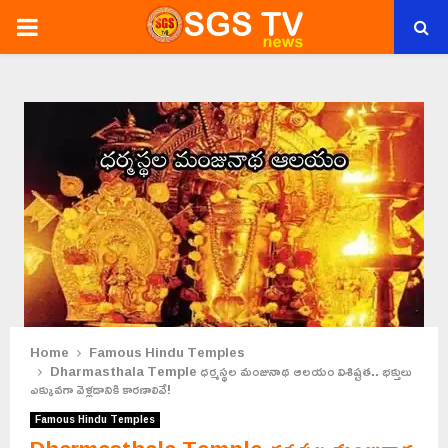
PRIMARY
MENU
Home
Famous Hindu Temples
Dharmasthala Temple ధర్మస్థల మంజునాథ ఆలయం విశిష్టత.. భక్తులు
ఎక్కువగా వెళ్లడానికి కారణాలివే!
Famous Hindu Temples