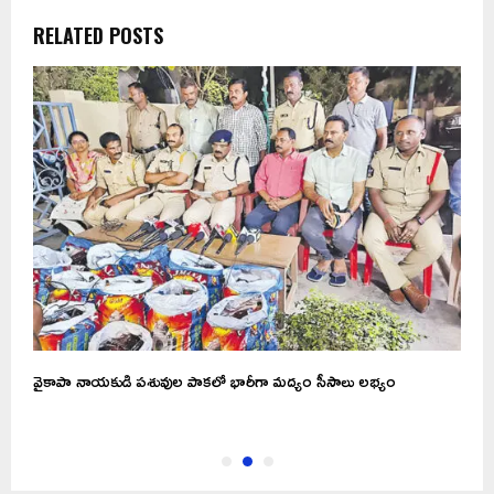
RELATED POSTS
..
వైకాపా నాయకుడి పశువుల పాకలో భారీగా మద్యం సీసాలు లభ్యం
బ
శ