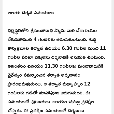
ఆలయ దర్శన సమయాలు
ధర్మస్థలిలోని శ్రీమంజునాథ స్వామి వారి దేవాలయం
వేకువజామున 4 గంటలకు తెరుచుకుంటుంది. శుద్ధి
కార్యక్రమాల తర్వాత ఉదయం 6.30 గంటల నుంచి 11
గంటల వరకూ భక్తులను దర్శనానికి అనుమతి ఉంటుంది.
అనంతరం ఉదయం 11.30 గంటలకు మంజునాథుడికి
నైవేద్యం సమర్పించిన తర్వాత అన్నదానం
ప్రారంభమవుతుంది. ఆ తర్వాత మధ్యాహ్నం 12
గంటలకు గుడిలో మాహాపూజ జరుగుతుంది. ఈ
సమయంలో పూజారులు ఆలయం చుట్టూ ప్రదక్షిణ
చేస్తారు. ఈ ప్రదక్షిణ సమయంలో దర్శనాలు