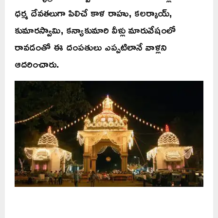
ధర్మ దేవతలుగా పిలిచే కాళ రాహు, కలర్కాయ్‌,
కుమారస్వామి, కన్యాకుమారి వీళ్లు మారువేషంలో
రావడంతో ఈ దంపతులు ఎప్పటిలానే వాళ్లని
ఆదరించారు.