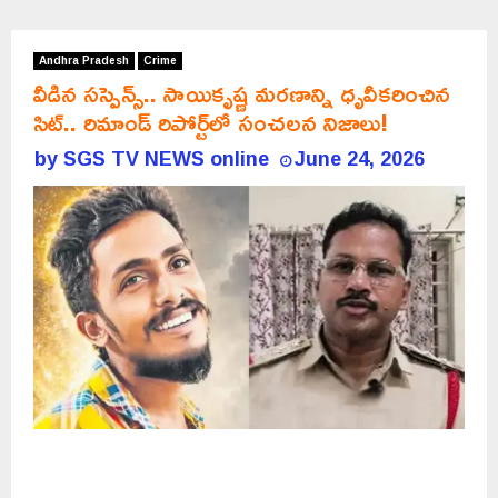
Andhra Pradesh
Crime
వీడిన సస్పెన్స్.. సాయికృష్ణ మరణాన్ని ధృవీకరించిన
సిట్.. రిమాండ్‌ రిపోర్ట్‌లో సంచలన నిజాలు!
by
SGS TV NEWS online
June 24, 2026