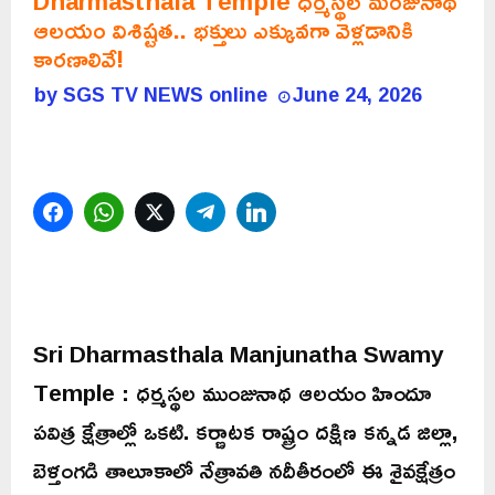
Dharmasthala Temple ధర్మస్థల మంజునాథ
ఆలయం విశిష్టత.. భక్తులు ఎక్కువగా వెళ్లడానికి
కారణాలివే!
by
SGS TV NEWS online
June 24, 2026
Facebook
WhatsApp
Twitter
Telegram
LinkedIn
Sri Dharmasthala Manjunatha Swamy
Temple : ధర్మస్థల ముంజునాథ ఆలయం హిందూ
పవిత్ర క్షేత్రాల్లో ఒకటి. కర్ణాటక రాష్ట్రం దక్షిణ కన్నడ జిల్లా,
బెళ్తంగడి తాలూకాలో నేత్రావతి నదీతీరంలో ఈ శైవక్షేత్రం