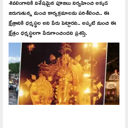
శివలింగానికి విశేషమైన పూజలు నిర్వహించి అక్కడ
జరుగుతున్న మంచి కార్యక్రమాలను పరిశీలించి.. ఈ
క్షేత్రానికి ధర్మస్థల అని పేరు పెట్టారని.. అప్పటి నుంచి ఈ
క్షేత్రం ధర్మస్థలగా పేరుగాంచిందని ప్రశస్తి.