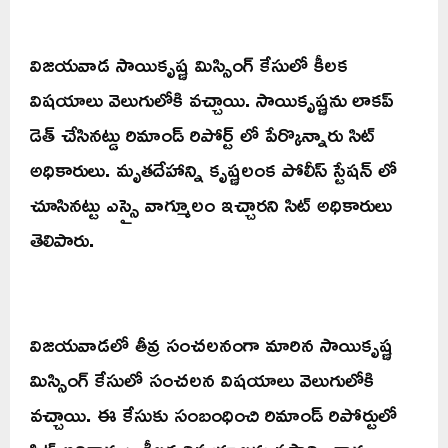
విజయవాడ సాయికృష్ణ మిస్సింగ్ కేసులో కీలక
విషయాలు వెలుగులోకి వచ్చాయి. సాయికృష్ణను లాకప్
డెత్ చేసినట్డు రిమాండ్ రిపోర్ట్ లో పేర్కొన్నారు సిట్
అధికారులు. మృతదేహాన్ని కృష్ణలంక పోలీస్ స్టేషన్ లో
చూసినట్టు ఎస్సై వాగ్మూలం ఇచ్చారని సిట్ అధికారులు
తెలిపారు.
విజయవాడలో తీవ్ర సంచలనంగా మారిన సాయికృష్ణ
మిస్సింగ్ కేసులో సంచలన విషయాలు వెలుగులోకి
వచ్చాయి. ఈ కేసుకు సంబంధించి రిమాండ్ రిపోర్టులో