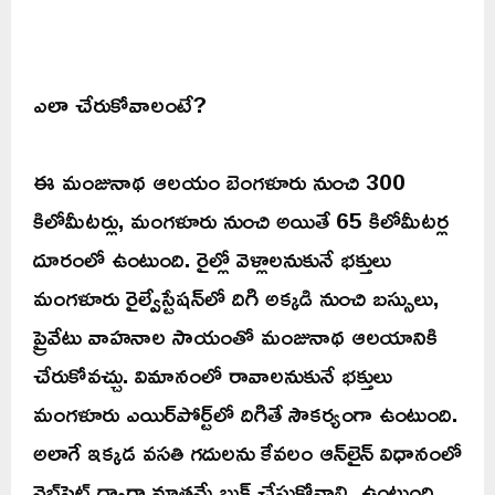
ఎలా చేరుకోవాలంటే?
ఈ మంజునాథ ఆలయం బెంగళూరు నుంచి 300
కిలోమీటర్లు, మంగళూరు నుంచి అయితే 65 కిలోమీటర్ల
దూరంలో ఉంటుంది. రైల్లో వెళ్లాలనుకునే భక్తులు
మంగళూరు రైల్వేస్టేషన్‌లో దిగి అక్కడి నుంచి బస్సులు,
ప్రైవేటు వాహనాల సాయంతో మంజునాథ ఆలయానికి
చేరుకోవచ్చు. విమానంలో రావాలనుకునే భక్తులు
మంగళూరు ఎయిర్‌పోర్ట్‌లో దిగితే సౌకర్యంగా ఉంటుంది.
అలాగే ఇక్కడ వసతి గదులను కేవలం ఆన్‌లైన్‌ విధానంలో
వెబ్‌సైట్‌ ద్వారా మాత్రమే బుక్‌ చేసుకోవాల్సి ఉంటుంది.