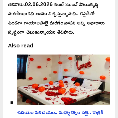
తెలిపారు.02.06.2026 కంటే ముందే సాయికృష్ణ
మరణించాడని తాము విశ్వస్తున్నామని.. కస్టడీలో
ఉండగా గాయాలపాలై మరణించాడని అన్ని ఆధారాలు
స్పష్టంగా చెబుతున్నాయని తెలిపారు.
Also read
ఉదయం పరిచయం.. మధ్యాహ్నం పెళ్లి.. రాత్రికి