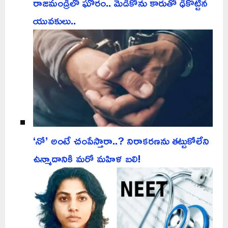
రాజమండ్రిలో ఘోరం.. మెడికోను కారుతో ఢీకొట్టిన
యువకులు..
‘నో’ అంటే చంపేస్తారా..? నిరాకరణను తట్టుకోలేని
ఉన్మాదానికి మరో మహిళ బలి!