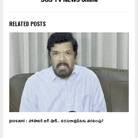
RELATED POSTS
posani : పోసానికి బిగ్ షాక్.. నరసరావుపేటకు తరలింపు!