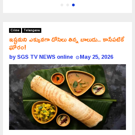
Crime
Telangana
ఇష్టమని ఎక్కువగా దోసెలు తిన్న బాలుడు.. కాసేపటికే
ఘోరం!
by
SGS TV NEWS online
May 25, 2026