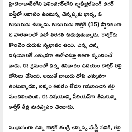
హైదరాబాద్‌లోని ఫిలింనగర్‌లోని జ్ఞానీజైల్‌సింగ్‌ నగర్‌
బస్తీలో నివాసం ఉంటున్న చెన్నప్పకు భార్య, ఓ
కుమారుడు ఉన్నాడు. కుమారుడు కార్తీక్‌ (15) స్థానికంగా
ఓ పాఠశాలలో పదో తరగతి చదువుతున్నాడు. కార్తిక్‌కు
కొంచెం దుడుకు స్వభావం ఉంది. చిన్న చిన్న
విషయాలకే ఎక్కువగా ఆలోచిస్తూ అతిగా స్పందించే
వాడు. ఈ క్రమంలో నిన్న శనివారం ఉదయం కార్తిక్‌ తల్లి
దోసెలు చేసింది. అయితే బాలుడు దోసె ఎక్కువగా
తింటున్నాడని, అన్నం తినడం లేదని గమనించిన తల్లి
మందలించింది. ఈ విషయాన్ని సీరియస్‌గా తీసుకున్న
కార్తీక్‌ తీవ్ర మనస్తాపం చెందాడు.
ముభావంగా ఉన్న కార్తిక్‌ తండ్రి చెన్నప్ప మేస్త్రీ పనికి, తల్లి