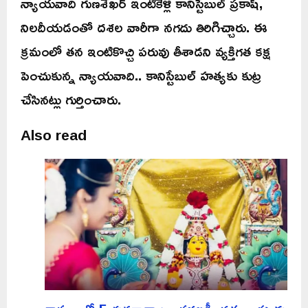
న్యాయవాది గుణశేఖర్ ఇంటికెళ్లి కానిస్టేబుల్ ప్రకాష్,
నిలదీయడంతో దశల వారీగా నగదు తిరిగిచ్చారు. ఈ
క్రమంలో తన ఇంటికొచ్చి పరువు తీశాడని వ్యక్తిగత కక్ష
పెంచుకున్న న్యాయవాది.. కానిస్టేబుల్ హత్యకు కుట్ర
చేసినట్లు గుర్తించారు.
Also read