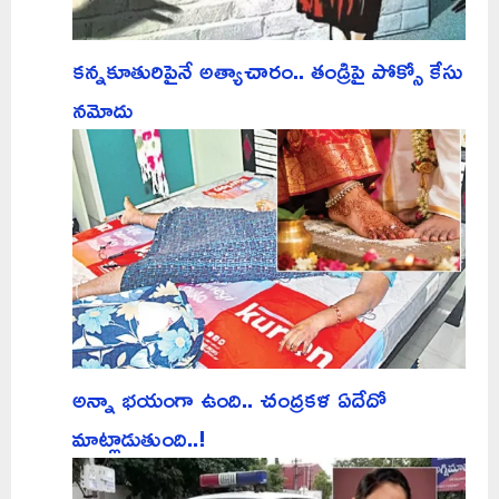
కన్నకూతురిపైనే అత్యాచారం.. తండ్రిపై పోక్సో కేసు
నమోదు
అన్నా భయంగా ఉంది.. చంద్రకళ ఏదేదో
మాట్లాడుతుంది..!