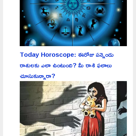
Today Horoscope: ఈరోజు పన్నెండు
రాశులకు ఎలా ఉంటుంది? మీ రాశి ఫలాలు
చూసుకున్నారా?