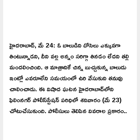
హైదరాబాద్‌, మే 24: ఓ బాలుడిని దోసెలు ఎక్కువగా
తింటున్నాడని, దీని వల్ల అన్నం సరిగ్గా తినడం లేదని తల్లి
మందలించింది. ఆ మాత్రానికే చిన్న బుచ్చుకున్న బాలుడు
ఇంట్లో ఎవరూలేని సమయంలో ఉరి వేసుకుని తనువు
చాలించాడు. ఈ విషాద ఘటన హైదరాబాద్‌లోని
ఫిలింనగర్‌ పోలీస్‌స్టేషన్‌ పరిధిలో శనివారం (మే 23)
చోటుచేసుకుంది. పోలీసులు తెలిపిన వివరాల ప్రకారం..