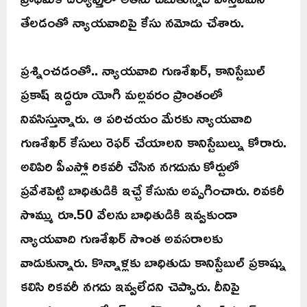
తేలడంతో న్యాయవాదిపై కేసు నమోదు చేశారు.
ప్రశ్నించడంతో.. న్యాయవాది గుణశేఖర్, కానిస్టేబుల్
ప్రకాష్ ఇద్దరూ యోగి మల్లవరం ప్రాంతంలో
నివసిస్తున్నారు. ఆ పరిచయం మేరకు న్యాయవాది
గుణశేఖర్ కేసులు రెఫర్ చేయాలని కానిస్టేబుల్ను కోరారు.
అలిపిరి పీఎస్లో రికవరీ చేసిన నగదును కోర్టులో
ప్రవేశపెట్టి బాధితుడికి ఇచ్చే కేసును అప్పగించారు. రివకరీ
సొమ్ము రూ.50 వేలను బాధితుడికి ఇవ్వకుండా
న్యాయవాది గుణశేఖర్ సొంత అవసరాలకు
వాడుకున్నారు. కొన్నాళ్లకు బాధితుడు కానిస్టేబుల్ ప్రకాష్ను
కలిసి రికవరీ నగదు ఇవ్వలేదని చెప్పారు. దీనిపై