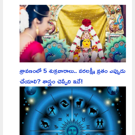
శ్రావణంలో 5 శుక్రవారాలు.. వరలక్ష్మీ వ్రతం ఎప్పుడు
చేయాలి? శాస్త్రం చెప్పేది ఇదే!