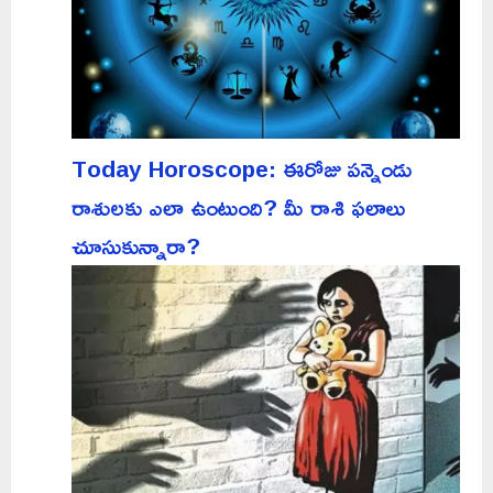
Today Horoscope: ఈరోజు పన్నెండు
రాశులకు ఎలా ఉంటుంది? మీ రాశి ఫలాలు
చూసుకున్నారా?