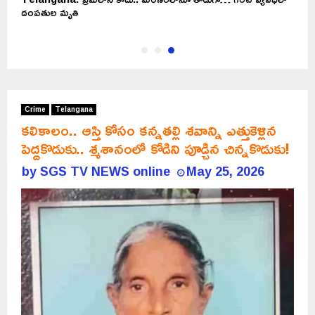
దంపతుల మృతి
Crime
Telangana
కలికాలం.. ఆస్తి కోసం కన్నతల్లి శవాన్ని ఎత్తుకెళ్లిన
పెద్దకొడుకు.. శ్మశానంలో కోడిని పూడ్చిన చిన్నకొడుకు!
by
SGS TV NEWS online
May 25, 2026