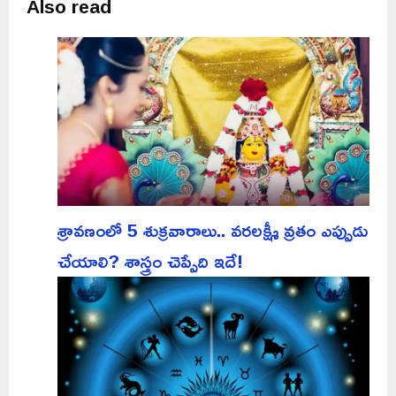
Also read
శ్రావణంలో 5 శుక్రవారాలు.. వరలక్ష్మీ వ్రతం ఎప్పుడు
చేయాలి? శాస్త్రం చెప్పేది ఇదే!