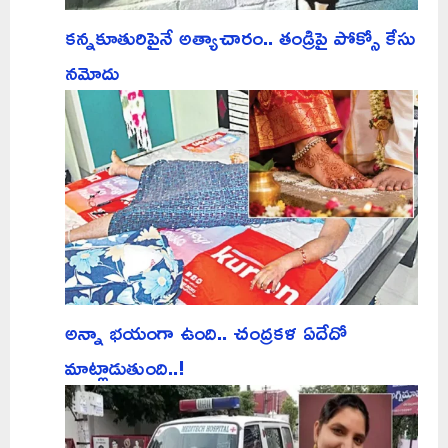
కన్నకూతురిపైనే అత్యాచారం.. తండ్రిపై పోక్సో కేసు
నమోదు
అన్నా భయంగా ఉంది.. చంద్రకళ ఏదేదో
మాట్లాడుతుంది..!