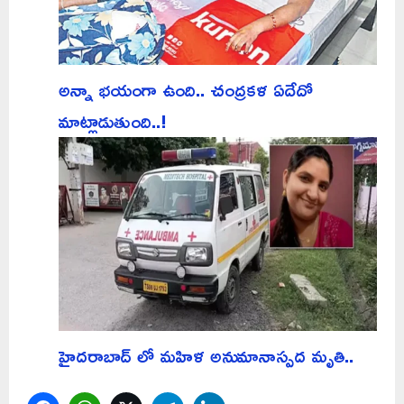
అన్నా భయంగా ఉంది.. చంద్రకళ ఏదేదో
మాట్లాడుతుంది..!
హైదరాబాద్ లో మహిళ అనుమానాస్పద మృతి..