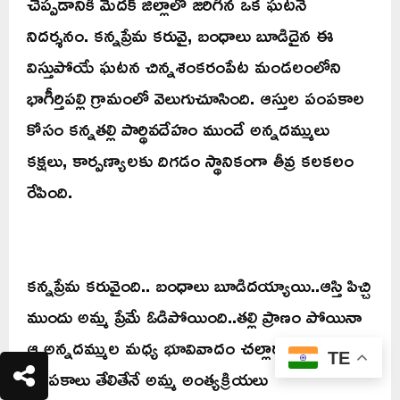
చెప్పడానికి మెదక్ జిల్లాలో జరిగిన ఒక ఘటనే
నిదర్శనం. కన్నప్రేమ కరువై, బంధాలు బూడిదైన ఈ
విస్తుపోయే ఘటన చిన్నశంకరంపేట మండలంలోని
భాగీర్తిపల్లి గ్రామంలో వెలుగుచూసింది. ఆస్తుల పంపకాల
కోసం కన్నతల్లి పార్థివదేహం ముందే అన్నదమ్ములు
కక్షలు, కార్పణ్యాలకు దిగడం స్థానికంగా తీవ్ర కలకలం
రేపింది.
కన్నప్రేమ కరువైంది.. బంధాలు బూడిదయ్యాయి..ఆస్తి పిచ్చి
ముందు అమ్మ ప్రేమే ఓడిపోయింది..తల్లి ప్రాణం పోయినా
ఆ అన్నదమ్ముల మధ్య భూవివాదం చల్లారలేదు. ఆస్తుల
TE
పంపకాలు తేలితేనే అమ్మ అంత్యక్రియలు