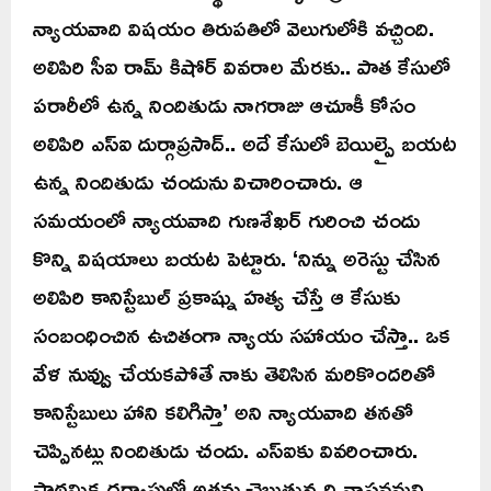
న్యాయవాది విషయం తిరుపతిలో వెలుగులోకి వచ్చింది.
అలిపిరి సీఐ రామ్ కిషోర్ వివరాల మేరకు.. పాత కేసులో
పరారీలో ఉన్న నిందితుడు నాగరాజు ఆచూకీ కోసం
అలిపిరి ఎస్ఐ దుర్గాప్రసాద్.. అదే కేసులో బెయిల్పై బయట
ఉన్న నిందితుడు చందును విచారించారు. ఆ
సమయంలో న్యాయవాది గుణశేఖర్ గురించి చందు
కొన్ని విషయాలు బయట పెట్టారు. ‘నిన్ను అరెస్టు చేసిన
అలిపిరి కానిస్టేబుల్ ప్రకాష్ను హత్య చేస్తే ఆ కేసుకు
సంబంధించిన ఉచితంగా న్యాయ సహాయం చేస్తా.. ఒక
వేళ నువ్వు చేయకపోతే నాకు తెలిసిన మరికొందరితో
కానిస్టేబులు హాని కలిగిస్తా’ అని న్యాయవాది తనతో
చెప్పినట్లు నిందితుడు చందు. ఎస్ఐకు వివరించారు.
ప్రాథమిక దర్యాప్తులో అతను చెబుతున్నది వాస్తవమని