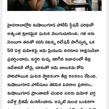
హైదరాబాద్లోని కుషాయిగూడ పోలీస్ స్టేషన్ పరిధిలో
అత్యంత క్రూరమైన ఘటన వెలుగుచూసింది. గత ఆరు
నెలలుగా తనతో కలిసి లివిన్స రిలేషన్ సాగిస్తున్న ఒక
50 ఏళ్ల మహిళపై ఆమె ప్రియుడు నరరూప రాక్షసుడిలా
ప్రవర్తించాడు. ఇద్దరి మధ్య జరిగిన వివాదంలో తీవ్ర
ఆవేశానికి లోనై, చాకుతో ఆమె నాలుకను కోసి
పారిపోయిన ఘటన స్థానికంగా తీవ్ర కలకలం రేపింది.
కుషాయిగూడ పోలీసులు తెలిపిన వివరాల ప్రకారం..
కుషాయిగూడ ప్రాంతానికి చెందిన సదరు మహిళ భర్త
పదేళ్ల క్రితమే మరణించారు. అప్పటి నుంచి ఒంటరిగా