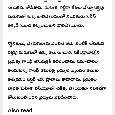
నాలుకను కోసేశాడు. మహిళ గట్టిగా కేకలు వేస్తూ రక్తపు
మడుగులో కుప్పకూలిపోవడంతో నిందితుడు నవీన్
అక్కడి నుంచి తప్పించుకుని పారిపోయాడు.
స్థానికులు, పొరుగువారు వెంటనే ఆమె ఇంటికి చేరుకుని
రక్తపు మడుగులో ఉన్న ఆమెను చూసి సికింద్రాబాద్లోని
ప్రభుత్వ గాంధీ ఆసుపత్రికి తరలించారు. సమాచారం
అందుకున్న గాంధీ ఆసుపత్రి వైద్యుల బృందం ఆమెకు
అత్యవసర సర్జరీ చేసి ప్రాణాలు కాపాడారు. ప్రస్తుతం
బాధిత మహిళ ఐసీయూలో చికిత్స పొందుతూ నిలకడగా
కోలుకుంటోందని వైద్యులు వెల్లడించారు.
Also read