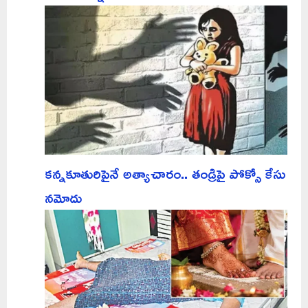
కన్నకూతురిపైనే అత్యాచారం.. తండ్రిపై పోక్సో కేసు
నమోదు