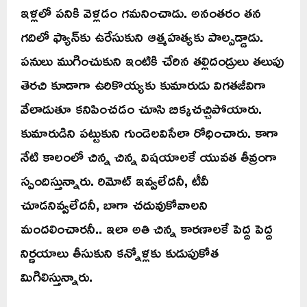
ఇళ్లలో పనికి వెళ్లడం గమనించాడు. అనంతరం తన
గదిలో ఫ్యాన్‌కు ఉరేసుకుని ఆత్మహత్యకు పాల్పడ్డాడు.
పనులు ముగించుకుని ఇంటికి చేరిన తల్లిదండ్రులు తలుపు
తెరచి కూడాగా ఉరికొయ్యకు కుమారుడు విగతజీవిగా
వేలాడుతూ కనిపించడం చూసి బిక్కచచ్చిపోయారు.
కుమారుడిని పట్టుకుని గుండెలవిసేలా రోధించారు. కాగా
నేటి కాలంలో చిన్న చిన్న విషయాలకే యువత తీవ్రంగా
స్పందిస్తున్నారు. రిమోట్‌ ఇవ్వలేదనీ, టీవీ
చూడనివ్వలేదనీ, బాగా చదువుకోవాలని
మందలించారనీ.. ఇలా అతి చిన్న కారణాలకే పెద్ద పెద్ద
నిర్ణయాలు తీసుకుని కన్నోళ్లకు కుడుపుకోత
మిగిలిస్తున్నారు.