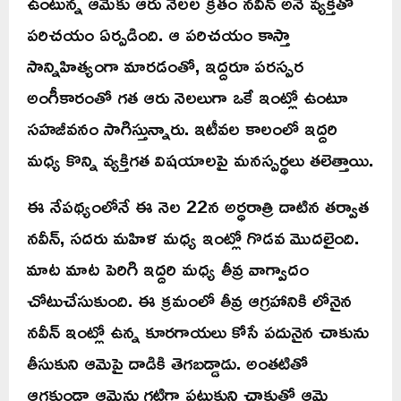
ఉంటున్న ఆమెకు ఆరు నెలల క్రితం నవీన్ అనే వ్యక్తితో
పరిచయం ఏర్పడింది. ఆ పరిచయం కాస్తా
సాన్నిహిత్యంగా మారడంతో, ఇద్దరూ పరస్పర
అంగీకారంతో గత ఆరు నెలలుగా ఒకే ఇంట్లో ఉంటూ
సహజీవనం సాగిస్తున్నారు. ఇటీవల కాలంలో ఇద్దరి
మధ్య కొన్ని వ్యక్తిగత విషయాలపై మనస్పర్థలు తలెత్తాయి.
ఈ నేపథ్యంలోనే ఈ నెల 22న అర్ధరాత్రి దాటిన తర్వాత
నవీన్, సదరు మహిళ మధ్య ఇంట్లో గొడవ మొదలైంది.
మాట మాట పెరిగి ఇద్దరి మధ్య తీవ్ర వాగ్వాదం
చోటుచేసుకుంది. ఈ క్రమంలో తీవ్ర ఆగ్రహానికి లోనైన
నవీన్ ఇంట్లో ఉన్న కూరగాయలు కోసే పదునైన చాకును
తీసుకుని ఆమెపై దాడికి తెగబడ్డాడు. అంతటితో
ఆగకుండా ఆమెను గట్టిగా పట్టుకుని చాకుతో ఆమె