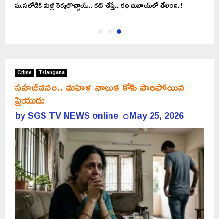
ముసలోడికి మళ్లీ రెక్కలొచ్చాయ్.. కట్ చేస్తే.. కథ దుబాయ్‌లో తేలింది.!
Crime
Telangana
సహజీవనం.. మహిళ నాలుక కోసి పారిపోయిన
ప్రియుడు
by
SGS TV NEWS online
May 25, 2026