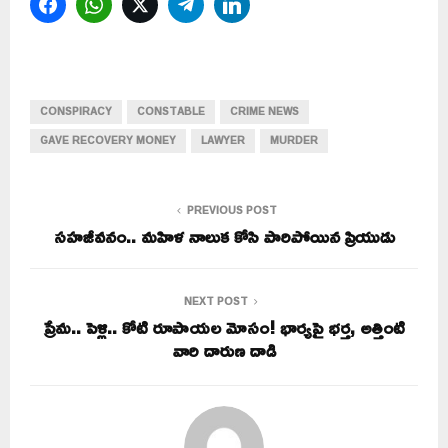
Facebook
WhatsApp
Twitter
Telegram
LinkedIn
CONSPIRACY
CONSTABLE
CRIME NEWS
GAVE RECOVERY MONEY
LAWYER
MURDER
PREVIOUS POST
సహజీవనం.. మహిళ నాలుక కోసి పారిపోయిన ప్రియుడు
NEXT POST
ప్రేమ.. పెళ్లి.. కోటి రూపాయల మోసం! భార్యపై భర్త, అత్తింటి
వారి దారుణ దాడి