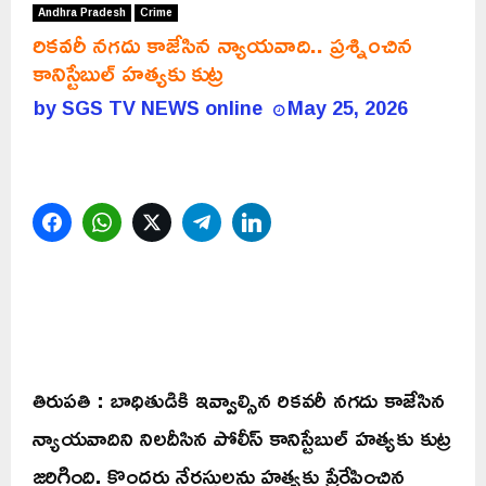
Andhra Pradesh
Crime
రికవరీ నగదు కాజేసిన న్యాయవాది.. ప్రశ్నించిన
కానిస్టేబుల్ హత్యకు కుట్ర
by
SGS TV NEWS online
May 25, 2026
Facebook
WhatsApp
Twitter
Telegram
LinkedIn
తిరుపతి : బాధితుడికి ఇవ్వాల్సిన రికవరీ నగదు కాజేసిన
న్యాయవాదిని నిలదీసిన పోలీస్ కానిస్టేబుల్ హత్యకు కుట్ర
జరిగింది. కొందరు నేరస్థులను హత్యకు ప్రేరేపించిన