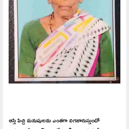
ఆస్తి పిచ్చి మనుషులను ఎంతగా దిగజారుస్తుందో