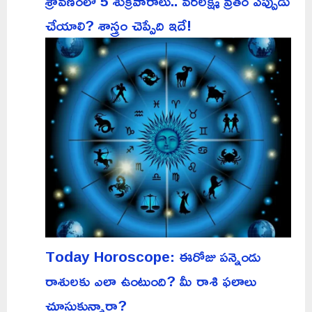
శ్రావణంలో 5 శుక్రవారాలు.. వరలక్ష్మీ వ్రతం ఎప్పుడు
చేయాలి? శాస్త్రం చెప్పేది ఇదే!
Today Horoscope: ఈరోజు పన్నెండు
రాశులకు ఎలా ఉంటుంది? మీ రాశి ఫలాలు
చూసుకున్నారా?