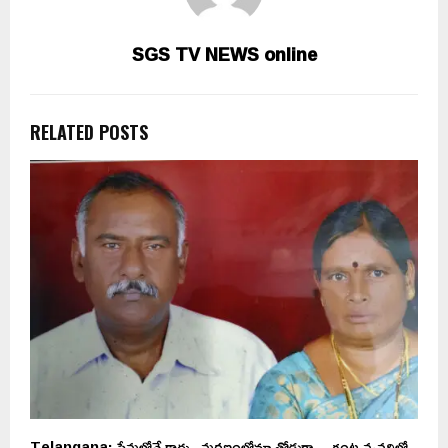
SGS TV NEWS online
RELATED POSTS
గ్
Telangana: ప్రేమలోనే కాదు.. మరణంలోనూ తోడుగా… గంట వ్యవధిలో