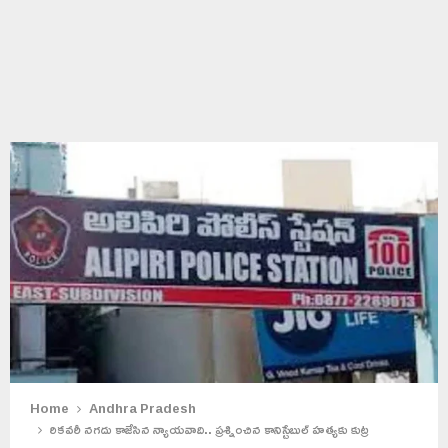
Home
Andhra Pradesh
రికవరీ నగదు కాజేసిన న్యాయవాది.. ప్రశ్నించిన కానిస్టేబుల్ హత్యకు కుట్ర