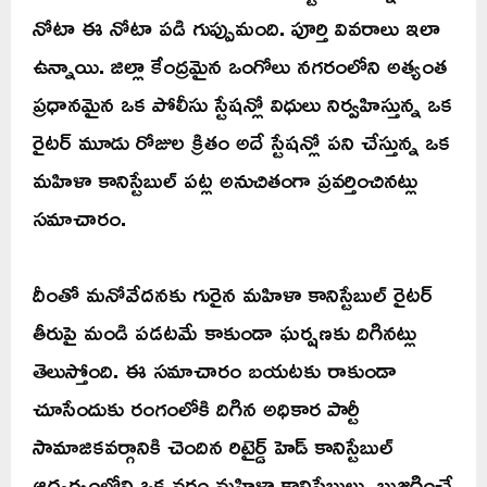
నోటా ఈ నోటా పడి గుప్పుమంది. పూర్తి వివరాలు ఇలా
ఉన్నాయి. జిల్లా కేంద్రమైన ఒంగోలు నగరంలోని అత్యంత
ప్రధానమైన ఒక పోలీసు స్టేషన్లో విధులు నిర్వహిస్తున్న ఒక
రైటర్ మూడు రోజుల క్రితం అదే స్టేషన్లో పని చేస్తున్న ఒక
మహిళా కానిస్టేబుల్ పట్ల అనుచితంగా ప్రవర్తించినట్లు
సమాచారం.
దీంతో మనోవేదనకు గురైన మహిళా కానిస్టేబుల్ రైటర్
తీరుపై మండి పడటమే కాకుండా ఘర్షణకు దిగినట్లు
తెలుస్తోంది. ఈ సమాచారం బయటకు రాకుండా
చూసేందుకు రంగంలోకి దిగిన అధికార పార్టీ
సామాజికవర్గానికి చెందిన రిటైర్డ్ హెడ్ కానిస్టేబుల్
ఆధ్వర్యంలోని ఒక వర్గం మహిళా కానిస్టేబుల్ను బుజ్జగించే