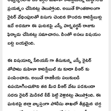
ప్రయత్నం చేసినట్లు తెలుస్తోంది. అయితే కొంతకాలంగా
రైటర్ వేధింపులతో విసుగు చెందిన కొందరు కానిస్టేబుళ్లు
ఇదే అదనుగా ఈ ఘటనపై ఎస్పీ హర్షవర్ధన్ రాజుకు
ఫిర్యాదు చేసినట్లు సమాచారం. దీంతో అసలు విషయం
బట్ట బయలైంది.
ఈ విషయాన్ని సీరియస్ గా తీసుకున్న ఎస్పీ రైటర్
తోపాటు మహిళా కానిస్టేబుల్ ను కూడా వీఆర్ కు
పంపించారు. అయితే రాజకీయ పలుకుబడి
ఉపయోగించుకొని తన మీద వీఆర్ వేటు పడకుండా
సదరు రైటర్ మెడికల్ లీవ్ పెట్టి వెళ్లినట్లు తెలుస్తోంది. ఈ
ఘటనపై జిల్లా వ్యాప్తంగా పోలీసు శాఖలో తీవ్రమైన చర్చ