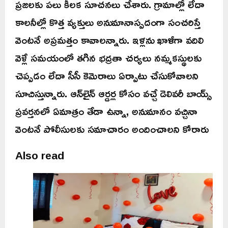
ప్రజలకు పలు కీలక సూచనలు చేశారు. గ్రామాల్లో లేదా
కాలనీల్లో కొత్త వ్యక్తులు అనుమానాస్పదంగా సంచరిస్తే
వెంటనే అప్రమత్తం కావాలన్నారు. ఇళ్లను ఖాళీగా వదిలి
వెళ్లే సమయంలో తగిన భద్రతా చర్యలు నమ్మకస్థులకు
చెప్పడం లేదా సీసీ కెమెరాలు ఏర్పాటు చేసుకోవాలని
సూచిస్తున్నారు. ఆన్‌లైన్ ఆర్డర్ల కోసం వచ్చే డెలివరీ బాయ్స్
ప్రవర్తనలో ఏమాత్రం తేడా ఉన్నా, అనుమానం వచ్చినా
వెంటనే పోలీసులకు సమాచారం అందించాలని కోరారు
Also read