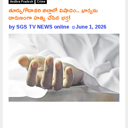
Andhra Pradesh
Crime
తూర్పుగోదావరి జిల్లాలో విషాదం.. భార్యను
దారుణంగా హత్య చేసిన భర్త!
by
SGS TV NEWS online
June 1, 2026