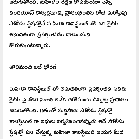
జరుగుతోంది. మహిళల రక్షణ కోసమంటూ ఎస్పీ
దండయాన్ కార్యక్రమాన్ని ప్రారంభించిన రోజే మరోవైపు
పోలీసు స్టేషన్లోనే మహిళా కానిస్టేబుల్ తో ఒక రైటర్
అనుచితంగా ప్రవర్తించడం దారుణమని
కొరుక్కుంటున్నారు.
తొలినుంచి అదే ధోరణి…
మహిళా కానిస్టేబుల్ తో అనుచితంగా ప్రవర్తించిన సదరు
రైటర్ పై తొలి నుంచి అనేక ఆరోపణలు ఉన్నట్లు ప్రచారం
జరుగుతోంది. గతంలో మద్దిపాడు పోలీసు స్టేషన్లో
కానిస్టేబుల్ గా విధులు నిర్వహించినప్పుడు అదే పోలీసు
స్టేషన్లో పని చేస్తున్న మహిళా కానిస్టేబుల్ ఆయన మీద