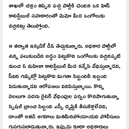
శాఖలో చక్రం తిప్పిన పచ్చ పార్టీకి చెందిన ఒక హెడ్
కానిస్టేబుల్ సహకారంతో మెమో మీద ఒంగోలుకు
వచ్చినట్లు తెలుస్తోంది.
ఆ తర్వాత ఇక్కడికే డీఓ తెచ్చుకున్నారు. అధికార పార్టీలో
ఉన్న పలుకుబడిని అడ్డం పెట్టుకొని ఒంగోలుకు వచ్చినప్పటి
నుంచి ఓ మహిళా కానిస్టేబుల్ మీద కన్నేసి వేధిస్తున్నాడని,
సీఐని గుప్పిట్లో పెట్టుకొని మిగతా సిబ్బందినీ ఇబ్బంది
పెడుతున్నాడని ఆరోపణలు వినిపిస్తున్నాయి. కొన్ని
నెలలుగా సదరు రైటర్ వేధింపుల పర్వం కొనసాగుతున్నా
స్పెషల్ బ్రాంచి సిబ్బంది ఎస్పీ దృష్టికి తీసుకెళ్లలేదని,
దాంతో అతడి ఆగడాలు మితిమీరిపోయాయని పోలీసులు
గుసగుసలాడుతున్నారు. ఇప్పుడు కూడా అధికారులు