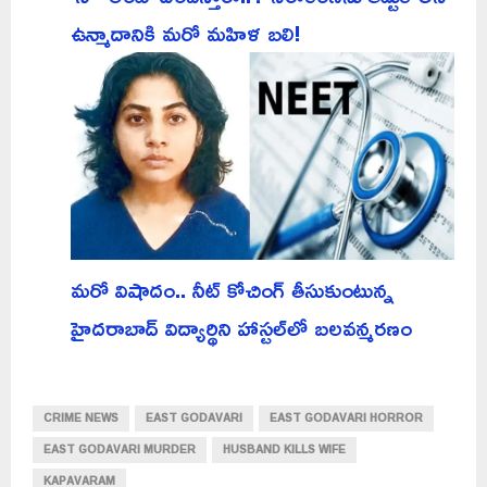
ఉన్మాదానికి మరో మహిళ బలి!
మరో విషాదం.. నీట్ కోచింగ్ తీసుకుంటున్న
హైదరాబాద్ విద్యార్థిని హాస్టల్‌లో బలవన్మరణం
CRIME NEWS
EAST GODAVARI
EAST GODAVARI HORROR
EAST GODAVARI MURDER
HUSBAND KILLS WIFE
KAPAVARAM