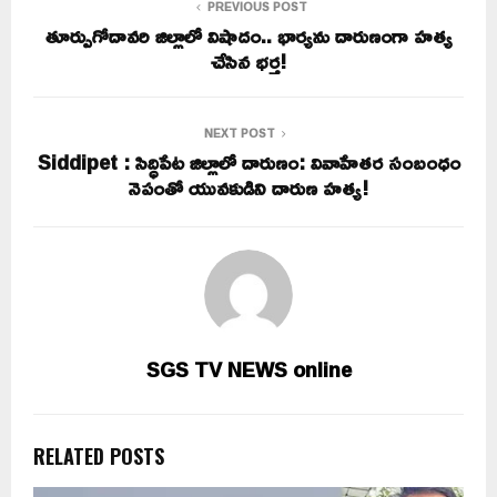
PREVIOUS POST
తూర్పుగోదావరి జిల్లాలో విషాదం.. భార్యను దారుణంగా హత్య
చేసిన భర్త!
NEXT POST
Siddipet : సిద్ధిపేట జిల్లాలో దారుణం: వివాహేతర సంబంధం
నెపంతో యువకుడిని దారుణ హత్య!
SGS TV NEWS online
RELATED POSTS