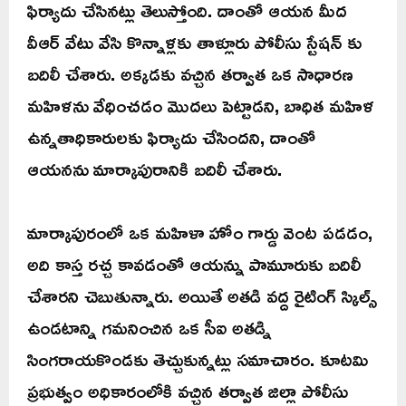
ఫిర్యాదు చేసినట్లు తెలుస్తోంది. దాంతో ఆయన మీద
వీఆర్ వేటు వేసి కొన్నాళ్లకు తాళ్లూరు పోలీసు స్టేషన్ కు
బదిలీ చేశారు. అక్కడకు వచ్చిన తర్వాత ఒక సాధారణ
మహిళను వేధించడం మొదలు పెట్టాడని, బాధిత మహిళ
ఉన్నతాధికారులకు ఫిర్యాదు చేసిందని, దాంతో
ఆయనను మార్కాపురానికి బదిలీ చేశారు.
మార్కాపురంలో ఒక మహిళా హోం గార్డు వెంట పడడం,
అది కాస్త రచ్చ కావడంతో ఆయన్ను పామూరుకు బదిలీ
చేశారని చెబుతున్నారు. అయితే అతడి వద్ద రైటింగ్ స్కిల్స్
ఉండటాన్ని గమనించిన ఒక సీఐ అతడ్ని
సింగరాయకొండకు తెచ్చుకున్నట్లు సమాచారం. కూటమి
ప్రభుత్వం అధికారంలోకి వచ్చిన తర్వాత జిల్లా పోలీసు