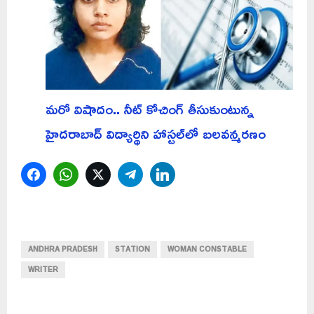
మరో విషాదం.. నీట్ కోచింగ్ తీసుకుంటున్న
హైదరాబాద్ విద్యార్థిని హాస్టల్‌లో బలవన్మరణం
Facebook
WhatsApp
Twitter
Telegram
LinkedIn
ANDHRA PRADESH
STATION
WOMAN CONSTABLE
WRITER