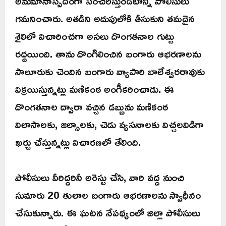
అనుమానాస్పదంగా సంచరిస్తుండటాన్ని పోలీసులు
గమనించారు. అతడిని అదుపులోకి తీసుకుని తమదైన
శైలిలో విచారించగా అసలు దొంగతనాల గుట్టు
రద్దయింది. తాను దొంగిలించిన బంగారు ఆభరణాలను
సాలూరుకు చెందిన బంగారు వ్యాపారి బాలేశ్వరరావుకు
విక్రయిస్తున్నట్లు మణికంఠ అంగీకరించాడు. ఈ
దొంగతనాల ద్వారా వచ్చిన డబ్బును మణికంఠ
విలాసాలకు, జల్సాలకు, చెడు వ్యసనాలకు విచ్చలవిడిగా
ఖర్చు చేస్తున్నట్లు విచారణలో తేలింది.
పోలీసులు వీరిద్దరినీ అరెస్టు చేసి, వారి వద్ద నుంచి
సుమారు 20 తులాల బంగారు ఆభరణాలను స్వాధీనం
చేసుకున్నారు. ఈ ఘటన నేపథ్యంలో జిల్లా పోలీసులు