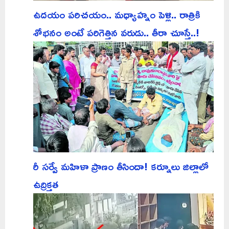
ఉదయం పరిచయం.. మధ్యాహ్నం పెళ్లి.. రాత్రికి
శోభనం అంటే పరిగెత్తిన వరుడు.. తీరా చూస్తే..!
రీ సర్వే మహిళా ప్రాణం తీసిందా! కర్నూలు జిల్లాలో
ఉద్రిక్తత