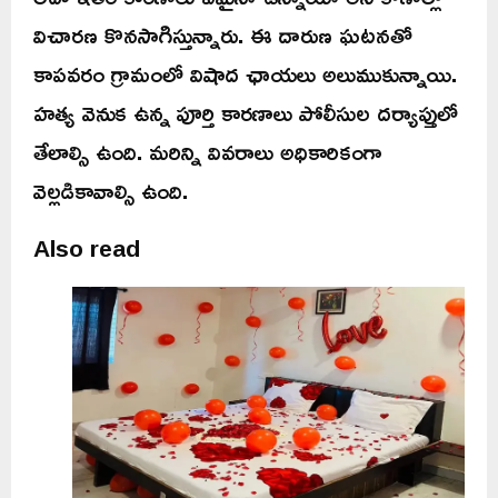
విచారణ కొనసాగిస్తున్నారు. ఈ దారుణ ఘటనతో
కాపవరం గ్రామంలో విషాద ఛాయలు అలుముకున్నాయి.
హత్య వెనుక ఉన్న పూర్తి కారణాలు పోలీసుల దర్యాప్తులో
తేలాల్సి ఉంది. మరిన్ని వివరాలు అధికారికంగా
వెల్లడికావాల్సి ఉంది.
Also read