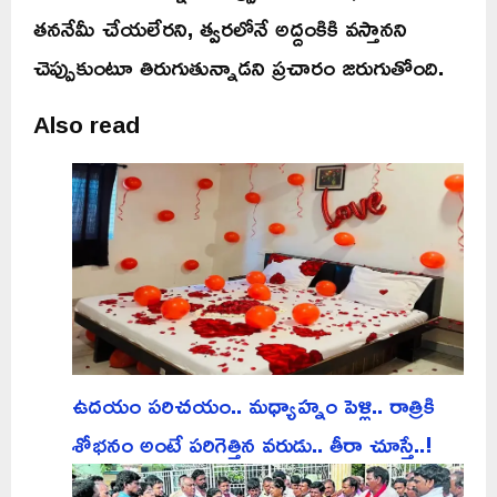
తననేమీ చేయలేరని, త్వరలోనే అద్దంకికి వస్తానని
చెప్పుకుంటూ తిరుగుతున్నాడని ప్రచారం జరుగుతోంది.
Also read
ఉదయం పరిచయం.. మధ్యాహ్నం పెళ్లి.. రాత్రికి
శోభనం అంటే పరిగెత్తిన వరుడు.. తీరా చూస్తే..!