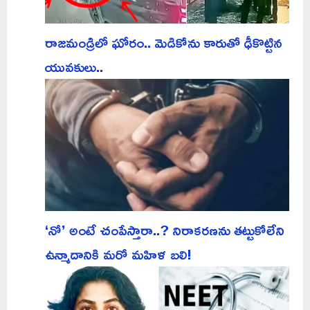
రాజమండ్రిలో ఘోరం.. మెడికోను కారుతో ఢీకొట్టిన
యువకులు..
‘నో’ అంటే చంపేస్తారా..? నిరాకరణను తట్టుకోలేని
ఉన్మాదానికి మరో మహిళ బలి!