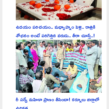
ఉదయం పరిచయం.. మధ్యాహ్నం పెళ్లి.. రాత్రికి
శోభనం అంటే పరిగెత్తిన వరుడు.. తీరా చూస్తే..!
రీ సర్వే మహిళా ప్రాణం తీసిందా! కర్నూలు జిల్లాలో
ఉద్రిక్తత