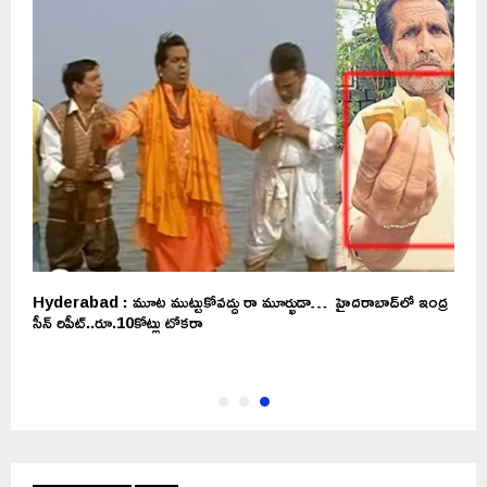
Hyderabad : మూట ముట్టుకోవద్దు రా మూర్ఖుడా… హైదరాబాద్⁬లో ఇంద్ర
సీన్ రిపీట్..రూ.10కోట్లు టోకరా