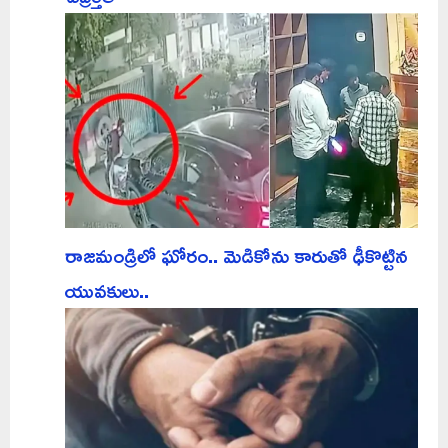
రాజమండ్రిలో ఘోరం.. మెడికోను కారుతో ఢీకొట్టిన
యువకులు..