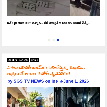
ఇదేంట్రా బాబు ఇలా ఉన్నారు.. రీల్ యాక్షన్‎కు మించిన రియల్ సీన్స్..
Andhra Pradesh
Crime
పగలు డెలివరీ బాయ్‌గా పనిచేస్తున్న కుర్రాడు..
రాత్రయితే అంతా కచోరీ వ్యవహారం!
by
SGS TV NEWS online
June 1, 2026