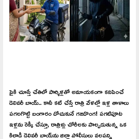
పైకి చూస్తే చేతిలో పార్శిళ్లతో అమాయకంగా కనిపించే
డెలివరీ బాయ్.. కానీ కట్ చేస్తే రాత్రి వేళల్లో ఇళ్ల తాళాలు
పగలగొట్టి బంగారం దోచుకునే గజదొంగ! పగటిపూట
ఇళ్లను రెక్కీ చేస్తూ, రాత్రిళ్లు చోరీలకు పాల్పడుతున్న ఒక
కిలాడీ డెలివరీ బాయ్‌ను జిల్లా పోలీసులు వలపన్ని