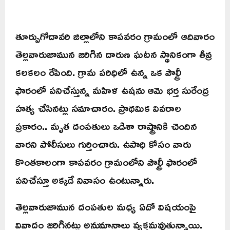
తూర్పుగోదావరి జిల్లాలోని కాపవరం గ్రామంలో ఆదివారం
తెల్లవారుజామున జరిగిన దారుణ ఘటన స్థానికంగా తీవ్ర
కలకలం రేపింది. గ్రామ పరిధిలో ఉన్న ఒక పౌల్ట్రీ
ఫారంలో పనిచేస్తున్న మహిళ ఉషను ఆమె భర్త సురేంద్ర
హత్య చేసినట్లు సమాచారం. ప్రాథమిక వివరాల
ప్రకారం.. మృత దంపతులు ఒడిశా రాష్ట్రానికి చెందిన
వారని పోలీసులు గుర్తించారు. ఉపాధి కోసం వారు
కొంతకాలంగా కాపవరం గ్రామంలోని పౌల్ట్రీ ఫారంలో
పనిచేస్తూ అక్కడే నివాసం ఉంటున్నారు.
తెల్లవారుజామున దంపతుల మధ్య ఏదో విషయంపై
వివాదం జరిగినట్లు అనుమానాలు వ్యక్తమవుతున్నాయి.