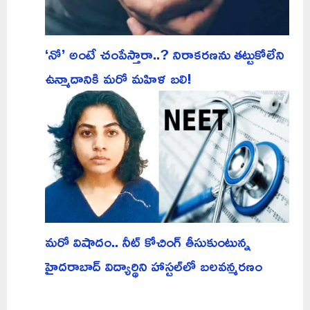
‘నో’ అంటే చంపేస్తారా..? నిరాకరణను తట్టుకోలేని
ఉన్మాదానికి మరో మహిళ బలి!
మరో విషాదం.. నీట్ కోచింగ్ తీసుకుంటున్న
హైదరాబాద్ విద్యార్థిని హాస్టల్‌లో బలవన్మరణం