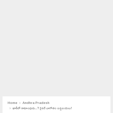
Home
Andhra Pradesh
ఖాకీలో కామాంధుడు..? రైటర్ బాగోతం బట్టబయలు!