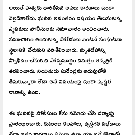
అయితే హత్యకు దారితీసిన అసలు కారణాలు ఇంకా
వెల్లడికాలేదు. ఘటన అనంతరం విషయం తెలుసుకున్న
స్థానికులు పోలీసులకు సమాచారం అందించారు.
సమాచారం అందుకున్న పోలీసులు వెంటనే సంఘటనా
స్థలానికి చేరుకుని పరిశీలించారు. మృతదేహాన్ని
స్వాధీనం చేసుకుని పోస్టుమార్టం నిమిత్తం ఆస్పత్రికి
తరలించారు. నిందితుడు సురేంద్రను అదుపులోకి
తీసుకున్నారా లేదా అనే విషయంపై ఇంకా స్పష్టత
రావాల్సి ఉంది.
ఈ ఘటనపై పోలీసులు కేసు నమోదు చేసి దర్యాప్తు
ప్రారంభించారు. కుటుంబ కలహాలు, వ్యక్తిగత విభేదాలు
లేదా ఇతర కారణాలు ఏమైనా ఉన్నాయా అనే కోణాల్లో