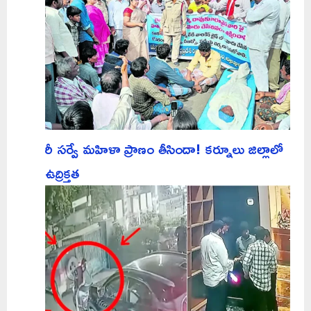
రీ సర్వే మహిళా ప్రాణం తీసిందా! కర్నూలు జిల్లాలో
ఉద్రిక్తత