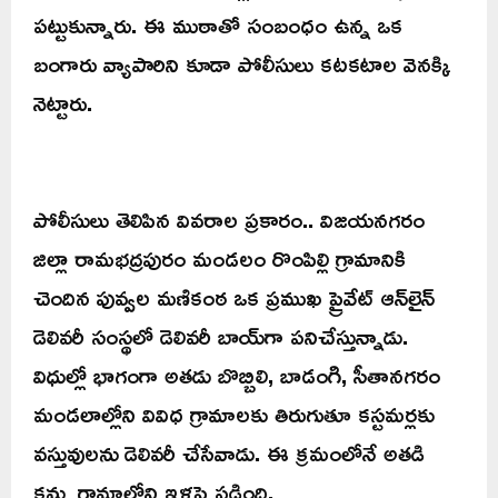
పట్టుకున్నారు. ఈ ముఠాతో సంబంధం ఉన్న ఒక
బంగారు వ్యాపారిని కూడా పోలీసులు కటకటాల వెనక్కి
నెట్టారు.
పోలీసులు తెలిపిన వివరాల ప్రకారం.. విజయనగరం
జిల్లా రామభద్రపురం మండలం రొంపిల్లి గ్రామానికి
చెందిన పువ్వల మణికంఠ ఒక ప్రముఖ ప్రైవేట్ ఆన్‌లైన్
డెలివరీ సంస్థలో డెలివరీ బాయ్‌గా పనిచేస్తున్నాడు.
విధుల్లో భాగంగా అతడు బొబ్బిలి, బాడంగి, సీతానగరం
మండలాల్లోని వివిధ గ్రామాలకు తిరుగుతూ కస్టమర్లకు
వస్తువులను డెలివరీ చేసేవాడు. ఈ క్రమంలోనే అతడి
కన్ను గ్రామాల్లోని ఇళ్లపై పడింది.