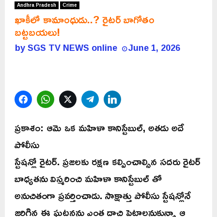
Andhra Pradesh
Crime
ఖాకీలో కామాంధుడు..? రైటర్ బాగోతం
బట్టబయలు!
by
SGS TV NEWS online
June 1, 2026
Facebook
WhatsApp
Twitter
Telegram
LinkedIn
ప్రకాశం: ఆమె ఒక మహిళా కానిస్టేబుల్, అతడు అదే
పోలీసు
స్టేషన్లో రైటర్. ప్రజలకు రక్షణ కల్పించాల్సిన సదరు రైటర్
బాధ్యతను విస్మరించి మహిళా కానిస్టేబుల్ తో
అనుచితంగా ప్రవర్తించాడు. సాక్షాత్తు పోలీసు స్టేషన్లోనే
జరిగిన ఈ ఘటనను ఎంత దాచి పెట్టాలనుకున్నా ఆ