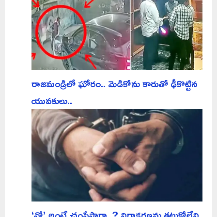
రాజమండ్రిలో ఘోరం.. మెడికోను కారుతో ఢీకొట్టిన
యువకులు..
‘నో’ అంటే చంపేస్తారా..? నిరాకరణను తట్టుకోలేని