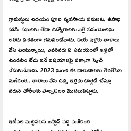
గ్రామస్థులు ఉదయం పూట వ్యవసాయ పనులకు, ఉపాధి
హామీ పనులకు లేదా ఉద్యోగాలకు వెళ్లే సమయాలను
అతడు నిశితంగా గమనించేవాడు. ఏయే ఇళ్లకు తాళాలు
వేసి ఉంటున్నాయి, ఎవరెవరు ఏ సమయంలో ఇళ్లలో
ఉండటం లేదు అనే విషయాలపై పక్కాగా స్కెచ్
వేసుకునేవాడు. 2023 నుంచి ఈ దారుణాలకు తెరలేపిన
మణికంఠ.. తాళాలు వేసి ఉన్న ఇళ్లను టార్గెట్ చేస్తూ
వరుస చోరీలకు పాల్పడటం మొదలుపెట్టాడు.
ఇటీవల మెట్టవలస బస్టాప్ వద్ద మణికంఠ