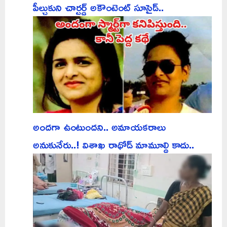
పీల్చుకుని చార్టర్డ్ అకౌంటెంట్ సూసైడ్..
అందగా ఉంటుందని.. అమాయకరాలు
అనుకునేరు..! విశాఖ రాథోడ్ మామూల్ది కాదు..