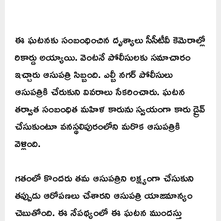
ఈ ఘటనకు సంబంధించిన దృశ్యాలు సీసీటీవీ కెమెరాల్లో
రికార్డు అయ్యాయి. వెంటనే పోలీసులకు సమాచారం
ఇచ్చారు ఆసుపత్రి సిబ్బంది. ఎల్బీ నగర్ పోలీసులు
ఆసుపత్రికి చేరుకుని వివరాలు సేకరించారు. ఘటన
తర్వాత సంబంధిత మహిళ కారును స్వయంగా కారు డ్రైవ్
చేసుకుంటూ వనస్థలిపురంలోని మరొక ఆసుపత్రికి
వెళ్లింది.
గతంలో కొందరు తమ ఆసుపత్రిని లక్ష్యంగా చేసుకుని
తప్పుడు ఆరోపణలు చేశారని ఆసుపత్రి యాజమాన్యం
చెబుతోంది. ఈ నేపథ్యంలో ఈ ఘటన ముందస్తు