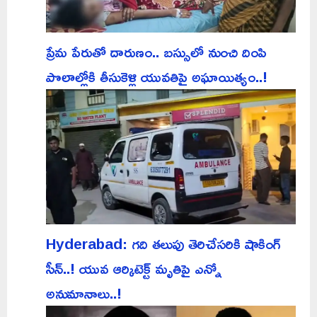
ప్రేమ పేరుతో దారుణం.. బస్సులో నుంచి దింపి
పొలాల్లోకి తీసుకెళ్లి యువతిపై అఘాయిత్యం..!
Hyderabad: గది తలుపు తెరిచేసరికి షాకింగ్
సీన్..! యువ ఆర్కిటెక్ట్ మృతిపై ఎన్నో
అనుమానాలు..!