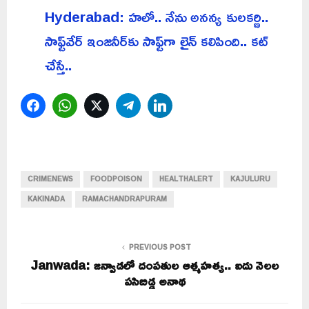
Hyderabad: హలో.. నేను అనన్య కులకర్ణి..
సాఫ్ట్‌వేర్ ఇంజనీర్‌కు సాఫ్ట్‌గా లైన్ కలిపింది.. కట్
చేస్తే..
Facebook
WhatsApp
Twitter
Telegram
LinkedIn
CRIMENEWS
FOODPOISON
HEALTHALERT
KAJULURU
KAKINADA
RAMACHANDRAPURAM
PREVIOUS POST
Janwada: జన్వాడలో దంపతుల ఆత్మహత్య.. ఐదు నెలల
పసిబిడ్డ అనాథ