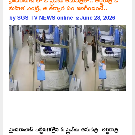
హైదరాబాద్ లో ఓ ప్రైవేటు ఆసుపత్రిలో.. అర్ధరాత్రి ఓ
మహిళ ఎంట్రీ, ఆ తర్వాత ఏం జరిగిందంటే..
by
SGS TV NEWS online
June 28, 2026
హైదరాబాద్ ఎల్బీనగర్లోని ఓ ప్రైవేటు ఆసుపత్రి అర్ధరాత్రి