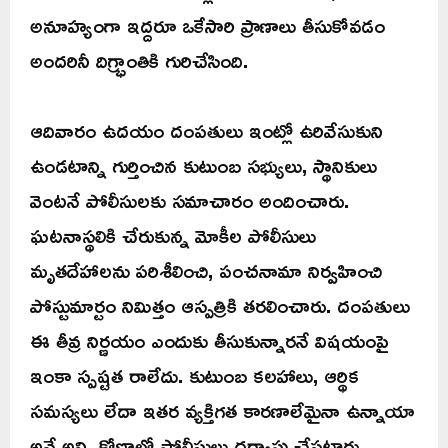
అనూహ్యంగా ఇద్దరూ ఒకేసారి ప్రాణాలు తీసుకోవడం
అందరినీ దిగ్భ్రాంతికి గురిచేసింది.
ఆదివారం ఉదయం దంపతులు ఇంట్లో ఉరివేసుకుని
ఉండటాన్ని గుర్తించిన కుటుంబ సభ్యులు, స్థానికులు
వెంటనే పోలీసులకు సమాచారం అందించారు.
ఘటనాస్థలికి చేరుకున్న మోకీల పోలీసులు
మృతదేహాలను పరిశీలించి, పంచనామా నిర్వహించి
పోస్టుమార్టం నిమిత్తం ఆస్పత్రికి తరలించారు. దంపతులు
ఈ తీవ్ర నిర్ణయం ఎందుకు తీసుకున్నారనే విషయంపై
ఇంకా స్పష్టత రాలేదు. కుటుంబ కలహాలు, ఆర్థిక
సమస్యలు లేదా ఇతర వ్యక్తిగత కారణాలేమైనా ఉన్నాయా
అనే అన్ని కోణాల్లో పోలీసులు దర్యాప్తు చేపట్టారు.