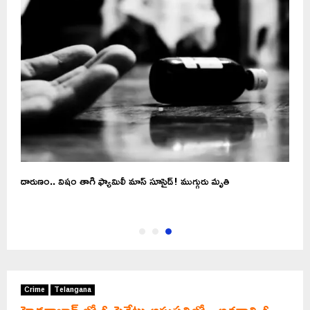
దారుణం.. విషం తాగి ఫ్యామిలీ మాస్‌ సూసైడ్‌! ముగ్గురు మృతి
Crime
Telangana