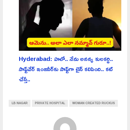
Hyderabad: హలో.. నేను అనన్య కులకర్ణి..
సాఫ్ట్‌వేర్ ఇంజనీర్‌కు సాఫ్ట్‌గా లైన్ కలిపింది.. కట్
చేస్తే..
LB NAGAR
PRIVATE HOSPITAL
WOMAN CREATED RUCKUS