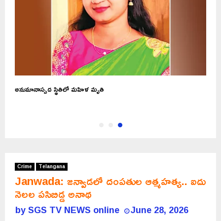
అనుమానాస్పద స్థితిలో మహిళ మృతి
Crime
Telangana
Janwada: జన్వాడలో దంపతుల ఆత్మహత్య.. ఐదు
నెలల పసిబిడ్డ అనాథ
by
SGS TV NEWS online
June 28, 2026