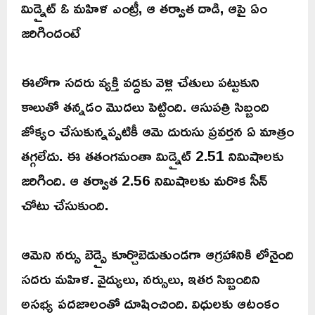
మిడ్నైట్ ఓ మహిళ ఎంట్రీ, ఆ తర్వాత దాడి, ఆపై ఏం
జరిగిందంటే
ఈలోగా సదరు వ్యక్తి వద్దకు వెళ్లి చేతులు పట్టుకుని
కాలుతో తన్నడం మొదలు పెట్టింది. ఆసుపత్రి సిబ్బంది
జోక్యం చేసుకున్నప్పటికీ ఆమె దురుసు ప్రవర్తన ఏ మాత్రం
తగ్గలేదు. ఈ తతంగమంతా మిడ్నైట్ 2.51 నిమిషాలకు
జరిగింది. ఆ తర్వాత 2.56 నిమిషాలకు మరొక సీన్
చోటు చేసుకుంది.
ఆమెని నర్సు బెడ్పై కూర్చొబెడుతుండగా ఆగ్రహానికి లోనైంది
సదరు మహిళ. వైద్యులు, నర్సులు, ఇతర సిబ్బందిని
అసభ్య పదజాలంతో దూషించింది. విధులకు ఆటంకం