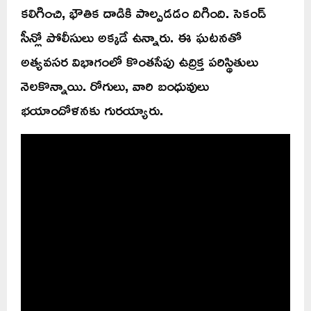
కలిగించి, భౌతిక దాడికి పాల్పడడం దిగింది. సెకండ్
సీన్లో పోలీసులు అక్కడే ఉన్నారు. ఈ ఘటనతో
అత్యవసర విభాగంలో కొంతసేపు ఉద్రిక్త పరిస్థితులు
నెలకొన్నాయి. రోగులు, వారి బంధువులు
భయాందోళనకు గురయ్యారు.