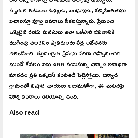
మృతుల కుటుంబ సభ్యులు, బంధువులు, సన్నిహితులను
విచారిస్తూ పూర్తి వివరాలు సేకరిస్తున్నారు. ప్రేమించి
ఒక్కటైన రెండు మనసులు ఇలా ఒకేసారి జీవితానికి
ముగింపు పలకడం స్థానికులను తీవ్ర ఆవేదనకు
గురిచేసింది. తల్లిదండ్రుల ప్రేమను సరిగా ఆస్వాదించక
ముందే కేవలం ఐదు నెలల వయసున్న చిన్నారి అనాథగా
మారడం ప్రతి ఒక్కరినీ కంటతడి పెట్టిస్తోంది. జన్వాడ
గ్రామంలో విషాద ఛాయలు అలుముకోగా, ఈ ఘటనపై
పూర్తి వివరాలు తెలియాల్సి ఉంది.
Also read