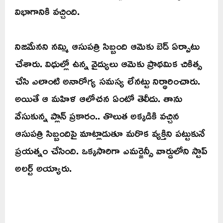
విభాగానికి వచ్చింది.
నిజమేనని నమ్మి ఆసుపత్రి సిబ్బంది ఆమెకు బెడ్ ఏర్పాటు
చేశారు. విధుల్లో ఉన్న వైద్యులు ఆమెకు ప్రాథమిక చికిత్స
చేసి ఎలాంటి అనారోగ్య సమస్య లేనట్టు నిర్ధారించారు.
అయితే ఆ మహిళ ఆలోచన ఏంటో తెలీదు. తాను
వేసుకున్న ప్లాన్ ప్రకారం.. తొలుత అక్కడికి వచ్చిన
ఆసుపత్రి సిబ్బందిపై మాట్లాడుతూ మరొక వ్యక్తిని పట్టుకునే
ప్రయత్నం చేసింది. ఒక్కసారిగా ఎమర్జెన్సీ వార్డులోని స్టాప్
అలర్ట్ అయ్యారు.