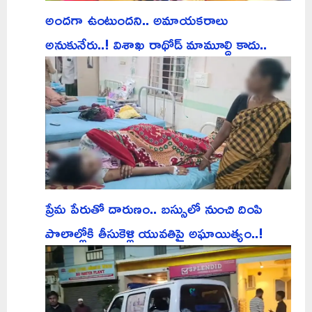
అందగా ఉంటుందని.. అమాయకరాలు
అనుకునేరు..! విశాఖ రాథోడ్ మామూల్ది కాదు..
ప్రేమ పేరుతో దారుణం.. బస్సులో నుంచి దింపి
పొలాల్లోకి తీసుకెళ్లి యువతిపై అఘాయిత్యం..!