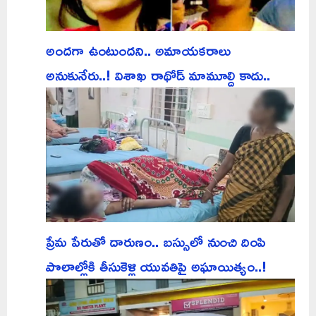
అందగా ఉంటుందని.. అమాయకరాలు
అనుకునేరు..! విశాఖ రాథోడ్ మామూల్ది కాదు..
ప్రేమ పేరుతో దారుణం.. బస్సులో నుంచి దింపి
పొలాల్లోకి తీసుకెళ్లి యువతిపై అఘాయిత్యం..!