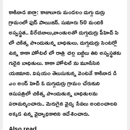
కాకినాడ జిల్లా: కాజులూరు మండలం దుగ్గు దుర్రు
గ్రామంలో ఫుడ్ పాయిజన్. సుమారు 50 మందికి
అస్వస్థత.. వీరేచనాలు,వాంతులతో దుగ్గుదుర్రు పీహెచ్ సి
లో చికిత్స పొందుతున్న బాధితులు. దుగ్గుదుర్రు సెంటర్లో
ఉన్న కాకా హోటల్ లో రాత్రి చల్ల బజ్జీలు తిని అస్వస్థతకు
గురైన బాధితులు. కాకా హోటల్ ను మూసేసిన
యజమాని. విషయం తెలుసుకున్న వెంటనే కాకినాడ డి
ఎం అండ్ హెచ్ ఓ దుగ్గుదుర్రు గ్రామం చేరుకుని
ఆసుపత్రిలో చికిత్స పొందుతున్న బాధితులను
పరామర్శించారు.. మెరుగైన వైద్య సేవలు అందించాలని
అక్కడ ఉన్న వైద్యాధికారిని ఆదేశించారు.
Also read