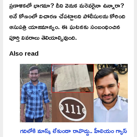
ప్రణాళికలో భాగమా? దీని వెనుక మరెవరైనా ఉన్నారా?
అనే కోణంలో విచారణ చేపట్టాలని పోలీసులను కోరింది
ఆసుపత్రి యాజమాన్యం. ఈ ఘటనకు సంబంధించిన
పూర్తి వివరాలు తెలియాల్సివుంది.
Also read
గదిలోకి మాస్క్ లేకుండా రావొద్దు.. హీలియం గ్యాస్