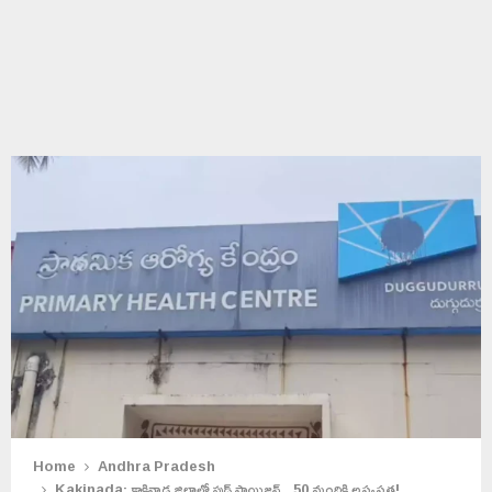
Home
Andhra Pradesh
Kakinada: కాకినాడ జిల్లాలో ఫుడ్ పాయిజన్.. 50 మందికి అస్వస్థత!