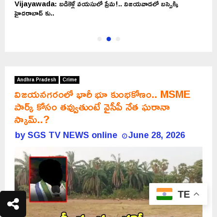
Vijayawada: బడికెళ్లే వయసులో ప్రేమ!.. విజయవాడలో బస్సెక్కి
J
హైదరాబాద్ కు..
ద
Andhra Pradesh
Crime
విజయనగరంలో భారీ భూ కుంభకోణం.. MSME
పార్క్ కోసం తవ్వుతుంటే వైసీపీ నేత ఘరానా
స్కామ్..?
by
SGS TV NEWS online
June 28, 2026
TE