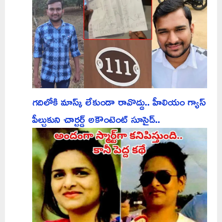
గదిలోకి మాస్క్ లేకుండా రావొద్దు.. హీలియం గ్యాస్
పీల్చుకుని చార్టర్డ్ అకౌంటెంట్ సూసైడ్..