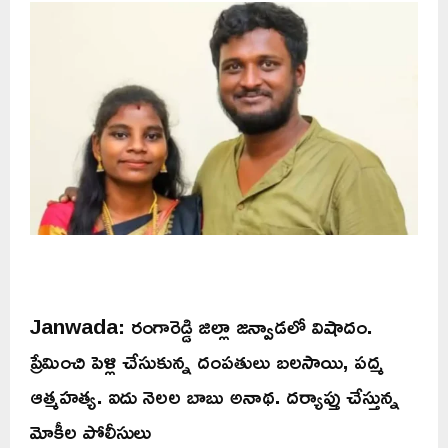
Janwada: రంగారెడ్డి జిల్లా జన్వాడలో విషాదం.
ప్రేమించి పెళ్లి చేసుకున్న దంపతులు బలసాయి, పద్మ
ఆత్మహత్య. ఐదు నెలల బాబు అనాథ. దర్యాప్తు చేస్తున్న
మోకీల పోలీసులు