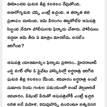
ఊహించని ఘటన తీవ్ర కలకలం రేపుతోంది.
అనారోగ్యమని చెప్పి ఎంట్రీ ఇచ్చింది. ఆ తర్వాత తన
ప్రతాపం చూసింది. ఆమె వీరంగం తట్టుకోలేని ఆసుపత్రి
సిబ్బంది నేరుగా పోలీసులకు ఫిర్యాదు చేశారు. పోలీసులు
వచ్చినా ఆమె తీరు ఏ మాత్రం మారలేదు. అసలేం
జరిగింది?
ఆసుపత్రి యాజమాన్యం ఫిర్యాదు ప్రకారం.. హైదరాబాద్
ఎల్బి నగర్ లోని ఓ ప్రైవేటు హాస్పిటల్లో అర్ధరాత్రి జరిగిన
ఘటన తీవ్ర కలకలం రేపింది. శనివారం అర్ధరాత్రి అంటే
సుమారు రెండు గంటల సమయంలో అంటే తెల్లవారితే
ఆదివారం. పేషెంట్ పేరుతో ఆసుపత్రిలోకీ ఎంట్రీ ఇచ్చిన
లలిత అనే మహిళ. కడుపునొప్పి ఉందంటూ అత్యవసర