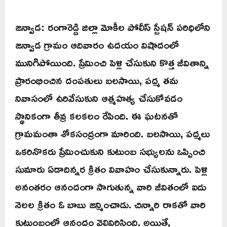
జన్వాడ: రంగారెడ్డి జిల్లా మోకీల పోలీస్ స్టేషన్ పరిధిలోని
జన్వాడ గ్రామం ఆదివారం ఉదయం విషాదంలో
మునిగిపోయింది. ప్రేమించి పెళ్లి చేసుకుని కొత్త జీవితాన్ని
ప్రారంభించిన దంపతులు బలసాయి, పద్మ తమ
నివాసంలో ఉరివేసుకుని ఆత్మహత్య చేసుకోవడం
స్థానికంగా తీవ్ర కలకలం రేపింది. ఈ ఘటనతో
గ్రామమంతా శోకసంద్రంగా మారింది. బలసాయి, పద్మలు
ఒకరినొకరు ప్రేమించుకుని కుటుంబ సభ్యులను ఒప్పించి
సుమారు ఏడాదిన్నర క్రితం వివాహం చేసుకున్నారు. పెళ్లి
అనంతరం ఆనందంగా సాగుతున్న వారి జీవితంలో ఐదు
నెలల క్రితం ఓ బాబు జన్మించాడు. చిన్నారి రాకతో వారి
కుటుంబంలో ఆనందం వెల్లివిరిసింది. అయితే,