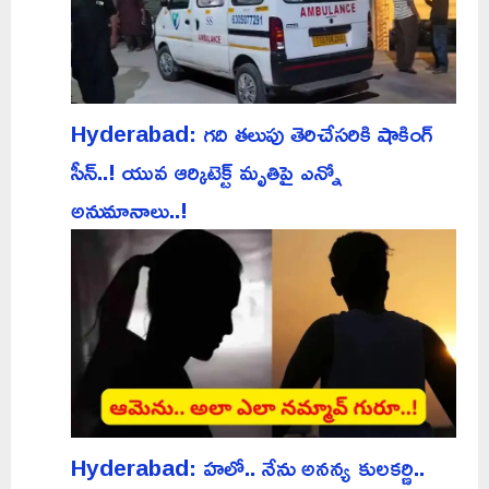
Hyderabad: గది తలుపు తెరిచేసరికి షాకింగ్
సీన్..! యువ ఆర్కిటెక్ట్ మృతిపై ఎన్నో
అనుమానాలు..!
Hyderabad: హలో.. నేను అనన్య కులకర్ణి..