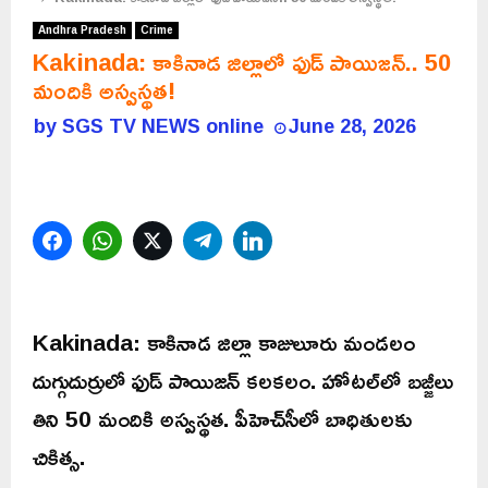
Andhra Pradesh
Crime
Kakinada: కాకినాడ జిల్లాలో ఫుడ్ పాయిజన్.. 50
మందికి అస్వస్థత!
by
SGS TV NEWS online
June 28, 2026
Facebook
WhatsApp
Twitter
Telegram
LinkedIn
Kakinada: కాకినాడ జిల్లా కాజులూరు మండలం
దుగ్గుదుర్రులో ఫుడ్ పాయిజన్ కలకలం. హోటల్‌లో బజ్జీలు
తిని 50 మందికి అస్వస్థత. పీహెచ్‌సీలో బాధితులకు
చికిత్స.