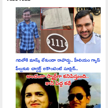
గదిలోకి మాస్క్ లేకుండా రావొద్దు.. హీలియం గ్యాస్
పీల్చుకుని చార్టర్డ్ అకౌంటెంట్ సూసైడ్..