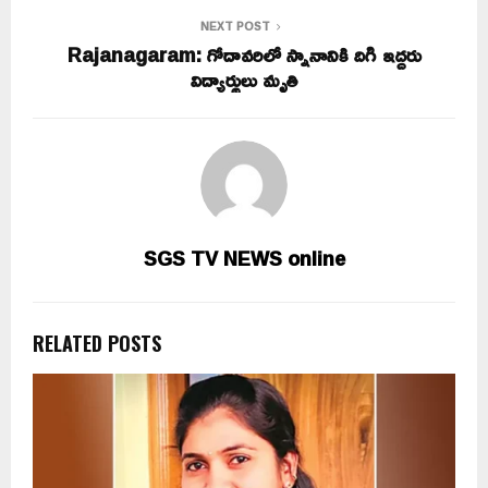
NEXT POST
Rajanagaram: గోదావరిలో స్నానానికి దిగి ఇద్దరు
విద్యార్థులు మృతి
SGS TV NEWS online
RELATED POSTS