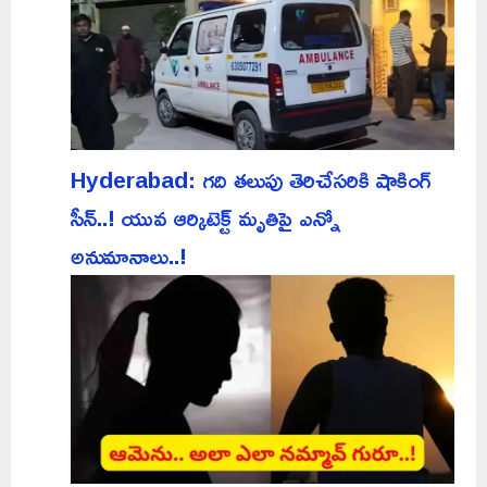
Hyderabad: గది తలుపు తెరిచేసరికి షాకింగ్
సీన్..! యువ ఆర్కిటెక్ట్ మృతిపై ఎన్నో
అనుమానాలు..!