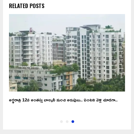
RELATED POSTS
అర్థరాత్రి 12వ అంతస్తు బాల్కనీ నుంచి అరుపులు.. ఏంటని వెళ్లి చూడగా..