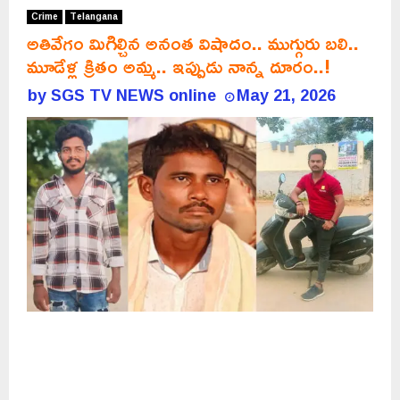
Crime
Telangana
అతివేగం మిగిల్చిన అనంత విషాదం.. ముగ్గురు బలి..
మూడేళ్ల క్రితం అమ్మ.. ఇప్పుడు నాన్న దూరం..!
by
SGS TV NEWS online
May 21, 2026