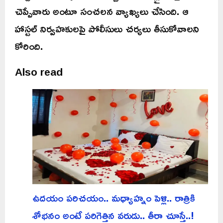
చెప్పేవారు అంటూ సంచలన వ్యాఖ్యలు చేసింది. ఆ
హాస్టల్ నిర్వహకులపై పోలీసులు చర్యలు తీసుకోవాలని
కోరింది.
Also read
ఉదయం పరిచయం.. మధ్యాహ్నం పెళ్లి.. రాత్రికి
శోభనం అంటే పరిగెత్తిన వరుడు.. తీరా చూస్తే..!