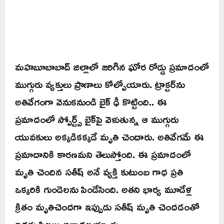
మహబూబాబాద్ జిల్లాలో జరిగిన ఘోర రోడ్డు ప్రమాదంలో
ముగ్గురు వ్యక్తులు ప్రాణాలు కోల్పోయారు. ట్రాక్టర్‌ను
అతివేగంగా వెనుకనుండి బైక్ ఢీ కొట్టింది.. ఈ
ప్రమాదంలో స్పోర్ట్స్ బైక్‌పై వెళుతున్న ఆ ముగ్గురు
యువకులు అక్కడికక్కడే మృతి చెందారు. అతివేగమే ఈ
ప్రమాదానికి కారణమని తెలుస్తోంది. ఈ ప్రమాదంలో
మృతి చెందిన సతీష్ అనే వ్యక్తి కుటుంబ గాధ ప్రతి
ఒక్కరికి గుండెలను పిండేసింది. అతని భార్య మూడేళ్ల
క్రితం మృతిచెందగా ఇప్పుడు సతీష్ మృతి చెందడంతో
ఇద్దరు పిల్లలు అనాథలయ్యారు.