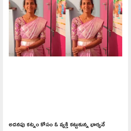
అదనపు కట్నం కోసం ఓ వ్యక్తి కట్టుకున్న భార్యనే