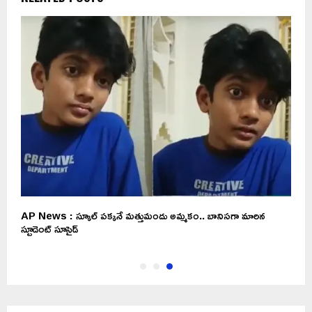
AP News : స్కూల్ పక్కనే మత్తుమందు అమ్మకం.. బానిసగా మారిన
స్టూడెంట్ సూసైడ్