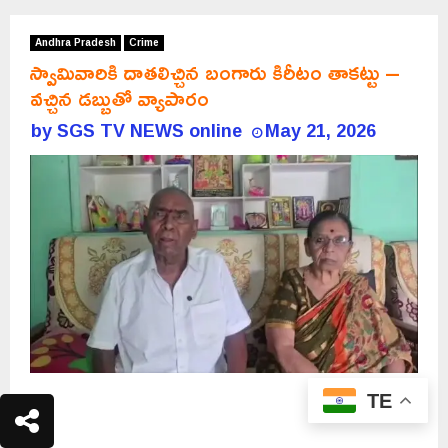
Andhra Pradesh
Crime
స్వామివారికి దాతలిచ్చిన బంగారు కిరీటం తాకట్టు –
వచ్చిన డబ్బుతో వ్యాపారం
by
SGS TV NEWS online
May 21, 2026
TE