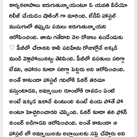
కార్యకలాపాలు జరుగుతున్నాయంటూ ఓ యవతి వీడియో
రిలీజ్ చేయడం షాకింగ్ గా మారింది. లేడీస్ హాస్టల్
ముసుగులో తప్పుడు పనులు జరుగుతున్నాయని
ఆరోపించింది. తాను గతేడాది నెల రోజులు ఉండేందుకు
♡ పీజీలో చేరానని కానీ పదిహేను రోజుల్లోనే అక్కడి
నుండి వెళ్లిపోయినట్టు తెలిపింది. పీజీలో వసతులు సరిగ్గా
లేవని, ఆహారం కూడా సరిగ్గా పెట్టరు అని ఆరోపించింది.
అంతే కాకుండా హాస్టల్ గదిలోకి ఓనర్ తరచూ
వస్తుంటాడని, అమ్మాయిల రూంలోకి రావడం ఏంటి
అంటే ఇక్కడ ఇలానే ఉంటుంది ఉంటే ఉండు పోతే పో
అంటూ హెచ్చరించారని చెప్పింది. ఓనర్ కూడా తన ఫోన్
నంబర్ అడిగాడని ఆరోపించింది. అంతే కాకుండా ఆ
హాస్టల్ లో అమ్మాయిలను అబ్బాయిలకు సప్లై చేస్తారు అని