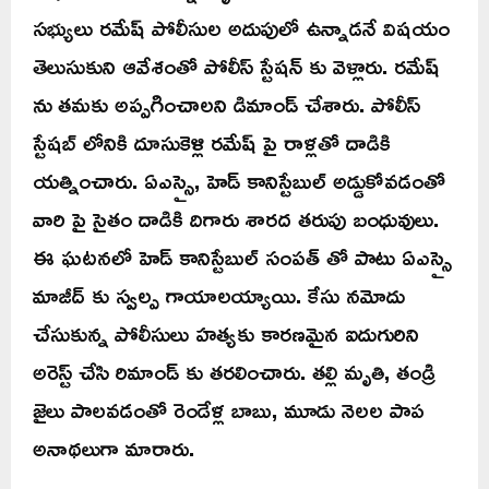
సభ్యులు రమేష్ పోలీసుల అదుపులో ఉన్నాడనే విషయం
తెలుసుకుని ఆవేశంతో పోలీస్ స్టేషన్ కు వెళ్లారు. రమేష్
ను తమకు అప్పగించాలని డిమాండ్ చేశారు. పోలీస్
స్టేషబ్ లోనికి దూసుకెళ్లి రమేష్ పై రాళ్లతో దాడికి
యత్నించారు. ఏఎస్సై, హెడ్ కానిస్టేబుల్ అడ్డుకోవడంతో
వారి పై సైతం దాడికి దిగారు శారద తరుపు బంధువులు.
ఈ ఘటనలో హెడ్ కానిస్టేబుల్ సంపత్ తో పాటు ఏఎస్సై
మాజీద్ కు స్వల్ప గాయాలయ్యాయి. కేసు నమోదు
చేసుకున్న పోలీసులు హత్యకు కారణమైన ఐదుగురిని
అరెస్ట్ చేసి రిమాండ్ కు తరలించారు. తల్లి మృతి, తండ్రి
జైలు పాలవడంతో రెండేళ్ల బాబు, మూడు నెలల పాప
అనాథలుగా మారారు.