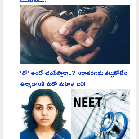
‘నో’ అంటే చంపేస్తారా..? నిరాకరణను తట్టుకోలేని
ఉన్మాదానికి మరో మహిళ బలి!