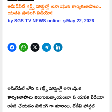
అమీర్‌పేట్‌ గర్ల్స్ హాస్టల్లో అసాంఘిక కార్యకలాపాలు..
యవతి షాకింగ్ వీడియో!
by
SGS TV NEWS online
May 22, 2026
Facebook
WhatsApp
Twitter
Telegram
LinkedIn
అమీర్‌పేట్‌ లోని ఓ గర్ల్స్ హాస్టల్లో అసాంఘీక
కార్యకలాపాలు జరుగుతున్నాయంటూ ఓ యవతి వీడియో
రిలీజ్ చేయడం షాకింగ్ గా మారింది. లేడీస్ హాస్టల్