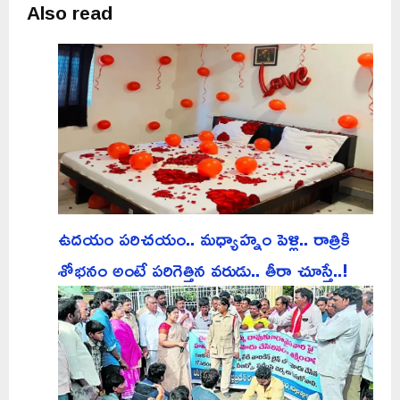
Also read
ఉదయం పరిచయం.. మధ్యాహ్నం పెళ్లి.. రాత్రికి
శోభనం అంటే పరిగెత్తిన వరుడు.. తీరా చూస్తే..!