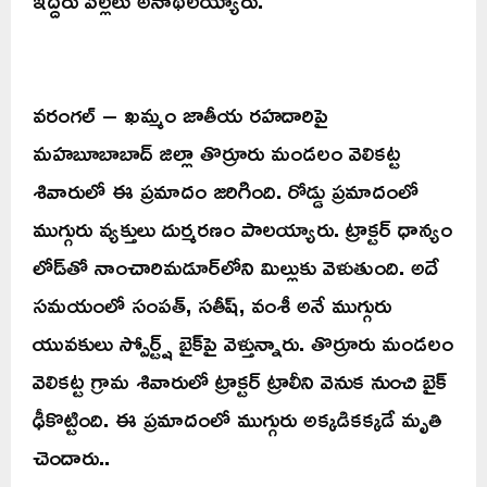
వరంగల్ – ఖమ్మం జాతీయ రహదారిపై
మహబూబాబాద్ జిల్లా తొర్రూరు మండలం వెలికట్ట
శివారులో ఈ ప్రమాదం జరిగింది. రోడ్డు ప్రమాదంలో
ముగ్గురు వ్యక్తులు దుర్మరణం పాలయ్యారు. ట్రాక్టర్ ధాన్యం
లోడ్‌తో నాంచారిమడూర్‌లోని మిల్లుకు వెళుతుంది. అదే
సమయంలో సంపత్, సతీష్, వంశీ అనే ముగ్గురు
యువకులు స్పోర్ట్ష్ బైక్‌పై వెళ్తున్నారు. తొర్రూరు మండలం
వెలికట్ట గ్రామ శివారులో ట్రాక్టర్ ట్రాలీని వెనుక నుంచి బైక్
ఢీకొట్టింది. ఈ ప్రమాదంలో ముగ్గురు అక్కడికక్కడే మృతి
చెందారు..