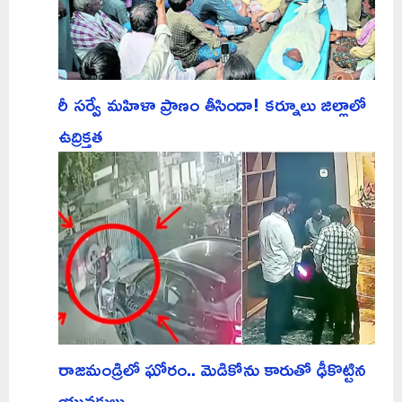
రీ సర్వే మహిళా ప్రాణం తీసిందా! కర్నూలు జిల్లాలో
ఉద్రిక్తత
రాజమండ్రిలో ఘోరం.. మెడికోను కారుతో ఢీకొట్టిన
యువకులు..