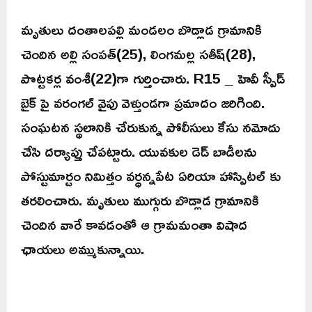
మృతులు దంతాలపల్లి మండలం బొడ్లాడ గ్రామానికి
చెందిన అల్లి సంపత్(25), లింగమల్ల సతీష్(28),
పొట్టకర్ల వంశీ(22)గా గుర్తించారు. R15 _ హెవీ స్పీడ్
బైక్ పై వరంగల్ వైపు వెళ్తుండగా ప్రమాదం జరిగింది.
సంఘటన స్థలానికి చేరుకున్న పోలీసులు కేసు నమోదు
చేసి దర్యాప్తు చేపట్టారు. యువకుల డెడ్ బాడీలను
పోస్టుమార్టం నిమిత్తం వర్ధన్నపేట ఏరియా హాస్పిటల్ కు
తరలించారు. మృతులు ముగ్గురు బొడ్లాడ గ్రామానికి
చెందిన వారే కావడంతో ఆ గ్రామమంతా విషాద
ఛాయలు అమ్ముకున్నాయి.