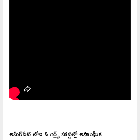
అమీర్‌పేట్‌ లోని ఓ గర్ల్స్ హాస్టల్లో అసాంఘీక