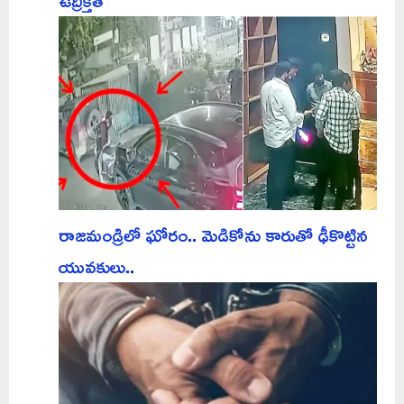
రాజమండ్రిలో ఘోరం.. మెడికోను కారుతో ఢీకొట్టిన
యువకులు..