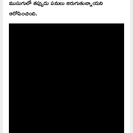
ముసుగులో తప్పుడు పనులు జరుగుతున్నాయని
ఆరోపించింది.