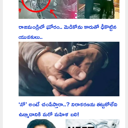
రాజమండ్రిలో ఘోరం.. మెడికోను కారుతో ఢీకొట్టిన
యువకులు..
‘నో’ అంటే చంపేస్తారా..? నిరాకరణను తట్టుకోలేని
ఉన్మాదానికి మరో మహిళ బలి!