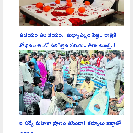
ఉదయం పరిచయం.. మధ్యాహ్నం పెళ్లి.. రాత్రికి
శోభనం అంటే పరిగెత్తిన వరుడు.. తీరా చూస్తే..!
రీ సర్వే మహిళా ప్రాణం తీసిందా! కర్నూలు జిల్లాలో
ఉద్రిక్తత