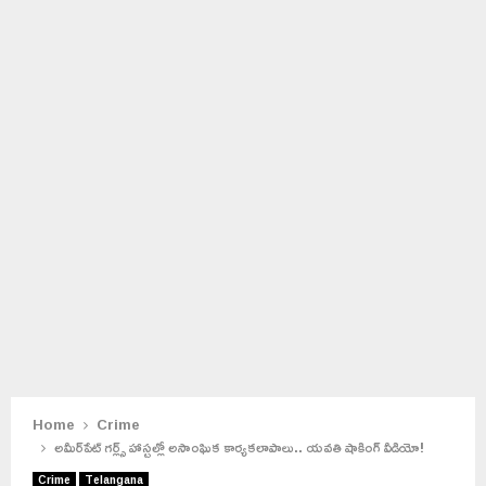
Home
Crime
అమీర్‌పేట్‌ గర్ల్స్ హాస్టల్లో అసాంఘిక కార్యకలాపాలు.. యవతి షాకింగ్ వీడియో!
Crime
Telangana