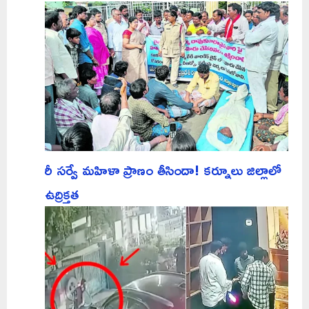
రీ సర్వే మహిళా ప్రాణం తీసిందా! కర్నూలు జిల్లాలో
ఉద్రిక్తత