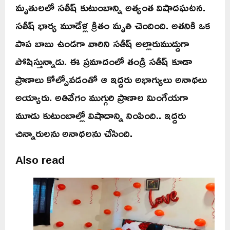
మృతులలో సతీష్ కుటుంబాన్ని అత్యంత విషాదఘటన.
సతీష్ భార్య మూడేళ్ల క్రితం మృతి చెందింది. అతనికి ఒక
పాప బాబు ఉండగా వారిని సతీష్ అల్లారుముద్దుగా
పోషిస్తున్నాడు. ఈ ప్రమాదంలో తండ్రి సతీష్ కూడా
ప్రాణాలు కోల్పోవడంతో ఆ ఇద్దరు అభాగ్యులు అనాథలు
అయ్యారు. అతివేగం ముగ్గురి ప్రాణాల మింగేయగా
మూడు కుటుంబాల్లో విషాదాన్ని నింపింది.. ఇద్దరు
చిన్నారులను అనాథలను చేసింది.
Also read