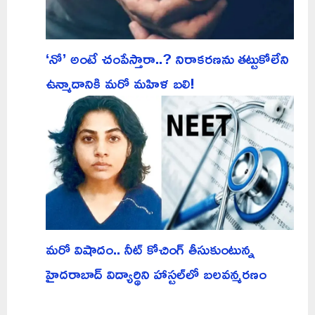
‘నో’ అంటే చంపేస్తారా..? నిరాకరణను తట్టుకోలేని
ఉన్మాదానికి మరో మహిళ బలి!
మరో విషాదం.. నీట్ కోచింగ్ తీసుకుంటున్న
హైదరాబాద్ విద్యార్థిని హాస్టల్‌లో బలవన్మరణం