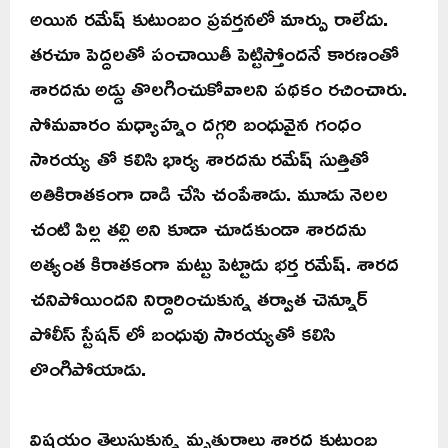
అయిన రమేష్ కుటుంబం ప్రవర్తనలో మార్పు రాలేదు.
తరచూ పెద్దలతో పంచాయితీ పెట్టిస్తోందనే కారణంతో
శారదను అడ్డు తొలగించుకోవాలని పథకం రచించారు.
సోమవారం మధ్యాహ్నం దగ్గరి బంధువైన గంధం
సారయ్య తో కలిసి భార్య శారదను రమేష్ సుత్తితో
అతికిరాతకంగా దాడి చేసి చంపేశాడు. మూడు నెలల
చంటి పిల్ల తల్లి అని కూడా చూడకుండా శారదను
అత్యంత కిరాతకంగా మట్టు పెట్టాడు భర్త రమేష్. శారద
చనిపోయిందని నిర్దారించుకున్న తర్వాత చెన్నూర్
పోలీస్ స్టేషన్ లో బంధువు సారయ్యతో కలిసి
లొంగిపోయాడు.
విషయం తెలుసుకున్న మృతురాలు శారద కుటుంబ