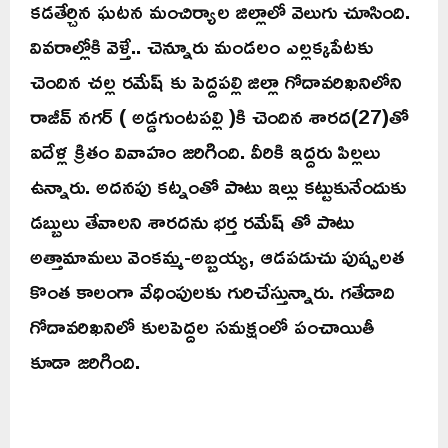
కడతేర్చిన ఘటన మంచిర్యాల జిల్లాలో వెలుగు చూసింది.
వివరాల్లోకి వెళ్తే.. చెన్నూరు మండలం ఎల్లక్కపేటకు
చెందిన చల్ల రమేష్ కు పెద్దపల్లి జిల్లా గోదావరిఖనిలోని
రాజీవ్ నగర్ ( అడ్డగుంటపల్లి )కి చెందిన శారద(27)తో
ఐదేళ్ల క్రితం వివాహం జరిగింది. వీరికి ఇద్దరు పిల్లలు
ఉన్నారు. అదనపు కట్నంతో పాటు ఇల్లు కట్టుకునేందుకు
డబ్బులు తేవాలని శారదను భర్త రమేష్ తో పాటు
అత్తామామలు వెంకమ్మ-అబ్బయ్య, ఆడపడుచు పుష్పలత
కొంత కాలంగా వేధింపులకు గురిచేస్తున్నారు. గతేడాది
గోదావరిఖనిలో కులపెద్దల సమక్షంలో పంచాయితీ
కూడా జరిగింది.