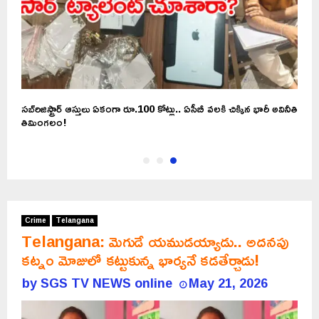
సబ్‌రిజిస్ట్రార్‌ ఆస్తులు ఏకంగా రూ.100 కోట్లు.. ఏసీబీ వలకి చిక్కిన భారీ అవినీతి
తిమింగలం!
Crime
Telangana
Telangana: మెగుడే యముడయ్యాడు.. అదనపు
కట్నం మోజులో కట్టుకున్న భార్యనే కడతేర్చాడు!
by
SGS TV NEWS online
May 21, 2026