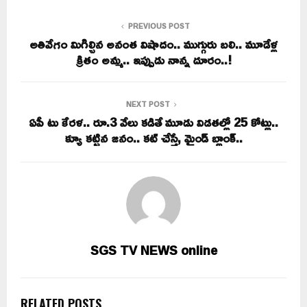
PREVIOUS POST
అతివేగం మిగిల్చిన అనంత విషాదం.. ముగ్గురు బలి.. మూడేళ్ల
క్రితం అమ్మ.. ఇప్పుడు నాన్న దూరం..!
NEXT POST
ఏపీ టు కేరళ.. రూ.3 వేలు కడితే మూడు విడతల్లో 25 కోట్లు..
క్యూ కట్టిన జనం.. కట్ చేస్తే, మైండ్ బ్లాంక్..
SGS TV NEWS online
RELATED POSTS