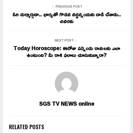
PREVIOUS POST
ఓరి దుర్మార్గుడా.. భార్యతో గొడవ వద్దన్నందుకు దాడి చేశాడు..
చివరకు
NEXT POST
Today Horoscope: ఈరోజు పన్నెండు రాశులకు ఎలా
ఉంటుంది? మీ రాశి ఫలాలు చూసుకున్నారా?
SGS TV NEWS online
RELATED POSTS