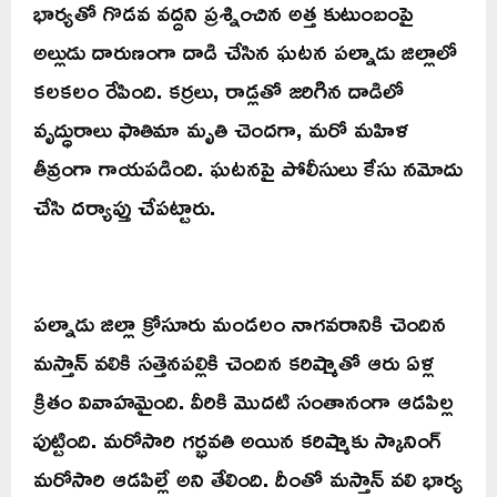
భార్యతో గొడవ వద్దని ప్రశ్నించిన అత్త కుటుంబంపై
అల్లుడు దారుణంగా దాడి చేసిన ఘటన పల్నాడు జిల్లాలో
కలకలం రేపింది. కర్రలు, రాడ్లతో జరిగిన దాడిలో
వృద్ధురాలు ఫాతిమా మృతి చెందగా, మరో మహిళ
తీవ్రంగా గాయపడింది. ఘటనపై పోలీసులు కేసు నమోదు
చేసి దర్యాప్తు చేపట్టారు.
పల్నాడు జిల్లా క్రోసూరు మండలం నాగవరానికి చెందిన
మస్తాన్ వలికి సత్తెనపల్లికి చెందిన కరిష్మాతో ఆరు ఏళ్ల
క్రితం వివాహమైంది. వీరికి మొదటి సంతానంగా ఆడపిల్ల
పుట్టింది. మరోసారి గర్భవతి అయిన కరిష్మాకు స్కానింగ్
మరోసారి ఆడపిల్లే అని తేలింది. దీంతో మస్తాన్ వలి భార్య