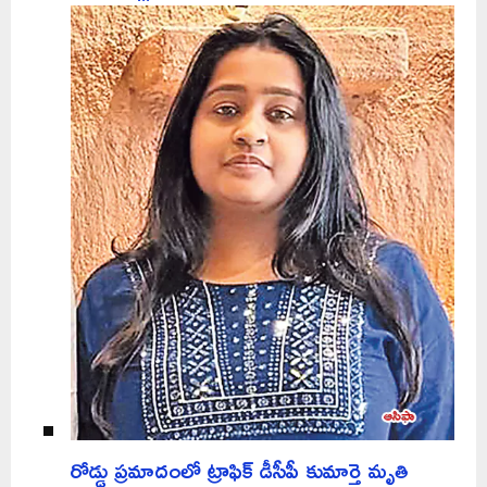
రోడ్డు ప్రమాదంలో ట్రాఫిక్ డీసీపీ కుమార్తె మృతి