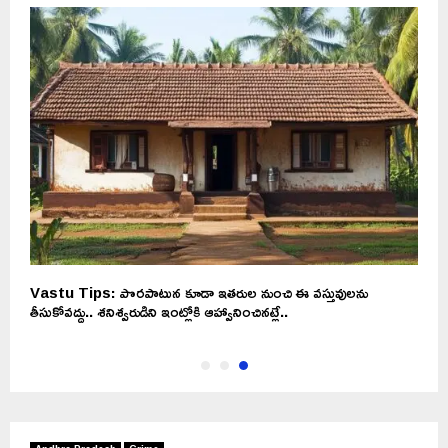
Vastu Tips: పొరపాటున కూడా ఇతరుల నుంచి ఈ వస్తువులను
తీసుకోవద్దు.. శనిశ్వరుడిని ఇంట్లోకి ఆహ్వానించినట్లే..