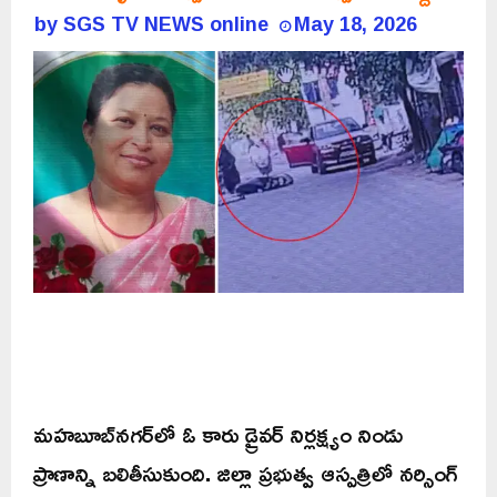
by
SGS TV NEWS online
May 18, 2026
మహబూబ్‌నగర్‌లో ఓ కారు డ్రైవర్ నిర్లక్ష్యం నిండు
ప్రాణాన్ని బలితీసుకుంది. జిల్లా ప్రభుత్వ ఆస్పత్రిలో నర్సింగ్