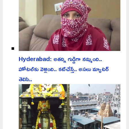
Hyderabad: అతన్ని గుడ్డిగా నమ్మింది..
హోటల్‌కు వెళ్లింది.. కట్‌చేస్తే.. అసలు మ్యాటర్
తెలిసి..