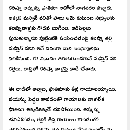
కరిష్మా అమ్మమ్మ ఫాతిమా ఆటోలో నాగవరం వచ్చారు.
అక్కడ మస్తాన్ వలితో పాటు ఆమె కుటుంబ సభ్యులకు
కరిష్మావాళ్లకు గొడవ జరిగింది. ఆడిపిల్లలు
పుడుతున్నారని పుట్టింటికి పంపించడంపై కరిష్మా తల్లి
మస్తాన్ వలిని అదే విధంగా వారి బంధువులను
నిలదీసింది. ఈ వివాదం జరుగుతుండగానే మస్తాన్ వలి
కర్రలు, రాడ్లతో కరిష్మా వాళ్లపై దాడి చేశారు.
ఈ దాడిలో అల్లాబి, ఫాతిమాకు తీవ్ర గాయాలయ్యాయి.
వయస్సు పెద్దది కావడంతో గాయాలకు తాళలేక
ఫాతిమా అక్కడికక్కడే చనిపోయింది. అమ్మమ్మ
చనిపోవడం, తల్లికి తీవ్ర గాయాలు కావడంతో
బెదిరిపోయిన కరిష్మా తన కుమార్తె నేహా అంజుమ్ ను