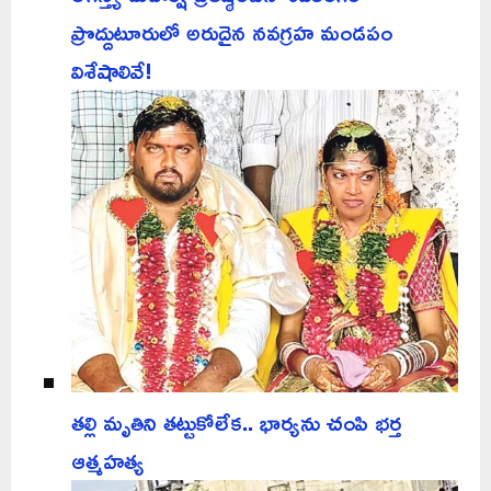
ప్రొద్దుటూరులో అరుదైన నవగ్రహ మండపం
విశేషాలివే!
తల్లి మృతిని తట్టుకోలేక.. భార్యను చంపి భర్త
ఆత్మహత్య