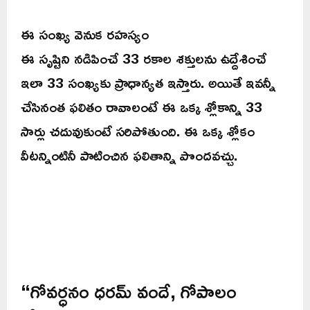
ఈ సంఖ్య వెనుక రహస్యం
ఈ సృష్టిని నడిపించే 33 రకాల శక్తులను ఉద్దేశించే
ఇలా 33 సంఖ్యకు ప్రాధాన్యత ఇస్తారు. అయితే ఇవన్నీ
చేసినంత ఫలితం రావాలంటే ఈ ఒక్క శ్లోకాన్ని 33
సార్లు చదువుకుంటే సరిపోతుంది. ఈ ఒక్క శ్లోకం
వీటన్నింటినీ పాటించిన ఫలితాన్ని పొందవచ్చు.
“గోవర్ధనం ధరమ్ వందే, గోపాలం