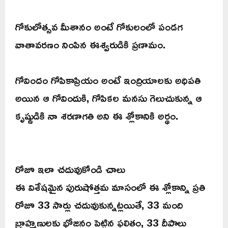
గోకులోత్సవ మీశానం అంటే గోకులంలో పండగ
వాతావరణం నింపిన ఈశ్వరుడికి ప్రణామం.
గోవిందం గోపికాప్రియం అంటే ఇంద్రియాలకు అధిపతి
అయిన ఆ గోవిందుకి, గోపికల మనసు గెలుచుకున్న ఆ
కృష్ణుడికి నా శరణాగతి అని ఈ శ్లోకానికి అర్థం.
రోజూ ఇలా చదువుకోండి చాలు
ఈ విశేషమైన పురుషోత్తమ మాసంలో ఈ శ్లోకాన్ని ప్రతి
రోజూ 33 సార్లు చదువుకున్నట్లయితే, 33 మంది
బ్రాహ్మణులకు భోజనం పెట్టిన ఫలితం, 33 దీపాలు