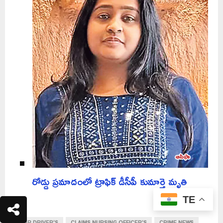
రోడ్డు ప్రమాదంలో ట్రాఫిక్ డీసీపీ కుమార్తె మృతి
TE
CAR DRIVER’S
CLAIMS NURSING OFFICER’S
CRIME NEWS