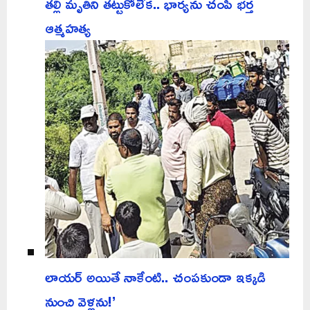
తల్లి మృతిని తట్టుకోలేక.. భార్యను చంపి భర్త
ఆత్మహత్య
లాయర్ అయితే నాకేంటి.. చంపకుండా ఇక్కడి
నుంచి వెళ్లను!’