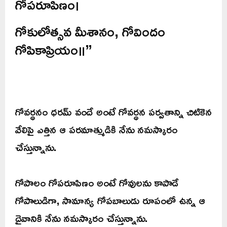
గోపరూపిణం।
గోకులోత్సవ మీశానం, గోవిందం
గోపికాప్రియం॥”
గోవర్ధనం ధరమ్ వందే అంటే గోవర్ధన పర్వతాన్ని చిటికెన
వేలిపై ఎత్తిన ఆ పరమాత్ముడికి నేను నమస్కారం
చేస్తున్నాను.
గోపాలం గోపరూపిణం అంటే గోవులను కాపాడే
గోపాలుడిగా, సామాన్య గోపబాలుడు రూపంలో ఉన్న ఆ
దైవానికి నేను నమస్కారం చేస్తున్నాను.