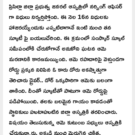
ప్రిసిల్లా జిల్లా ప్రభుత్వ జనరల్ ఆస్పత్రిలో నర్సింగ్ ఆఫిసర్
గా విధులు నిర్వర్తిస్తోంది. ఈ నెల 16న విధులకు
హాజరయ్యేందుకు ఎప్పటిలాగానే ఇంటి నుంచి తన
స్కూటీ పై బయలుదేరింది. ఈ క్రమంలో సంస్కార్ స్కూల్
సమీపంలోకి చేరుకోగానే అనుకోని ఘటన ఆమె
మరణానికి కారణమయ్యింది. ఆమె రహదారిపై వెళ్తుండగా
రోడ్డు ప్రక్కన నిలిపిన ఓ కారు డోరు అకస్మాత్తుగా
తెరిచారు డ్రైవర్.. డోర్ ఒక్కసారిగా ఆమెకు బలంగా
తాకింది. దీంతో స్కూటీతో పాటుగా ఆమె రోడ్డుపై
పడిపోయింది. తలకు బలమైన గాయం కావడంతో
స్థానికులు హుటాహుటిన జిల్లా ఆస్పత్రికి తరలించారు.
విషయం తెలుసుకున్న ఆమె కుటుంబ సభ్యులు ఆస్పత్రికి
చేరుకున్నారు. అక్కడి నుంచి మెరుగైన చికిత్స