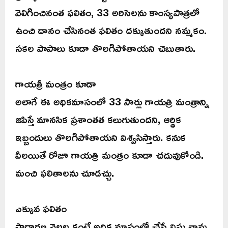
వెలిగించినంత ఫలితం, 33 అరిసెలను కాంస్యపాత్రలో
ఉంచి దానం చేసినంత ఫలితం దక్కుతుందని నమ్మకం.
సకల పాపాలు కూడా తొలగిపోతాయని చెబుతారు.
గాయత్రీ మంత్రం కూడా
అలాగే ఈ అధికమాసంలో 33 సార్లు గాయత్రి మంత్రాన్ని
జపిస్తే మానసిక ప్రశాంతత కలుగుతుందని, ఆర్థిక
ఇబ్బందులు తొలగిపోతాయని విశ్వసిస్తారు. కనుక
వీలయితే రోజూ గాయత్రి మంత్రం కూడా చదువుకోండి.
మంచి ఫలితాలను చూడచ్చు.
ఎక్కువ ఫలితం
సాధారణ నెలల కంటే అధిక మాసంలో చేసే విష్ణు నామ