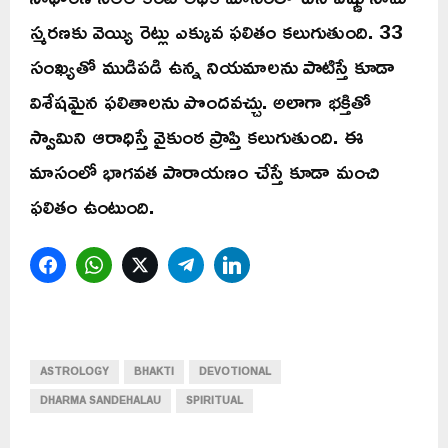
స్మరణకు వెయ్యి రెట్లు ఎక్కువ ఫలితం కలుగుతుంది. 33
సంఖ్యతో ముడిపడి ఉన్న నియమాలను పాటిస్తే కూడా
విశేషమైన ఫలితాలను పొందవచ్చు. అలాగా భక్తితో
స్వామిని ఆరాధిస్తే వైకుంఠ ప్రాప్తి కలుగుతుంది. ఈ
మాసంలో భాగవత పారాయణం చేస్తే కూడా మంచి
ఫలితం ఉంటుంది.
Facebook
WhatsApp
Twitter
Telegram
LinkedIn
ASTROLOGY
BHAKTI
DEVOTIONAL
DHARMA SANDEHALAU
SPIRITUAL