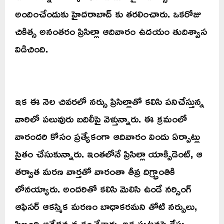
అందించేందుకు హైదరాబాద్ కు తరలించారు. ఒకరోజు
చికిత్స అనంతరం ప్రిసిల్లా ఆదివారం ఉదయం తుదిశ్వాస
విడిచింది.
ఇక ఈ నెల చివరలో నర్సు ప్రిసిల్లాతో కలిసి పనిచేస్తున్న
వారిలో పలువురు బదిలీపై వెళ్తున్నారు. ఈ క్రమంలో
వారందరి కోసం ప్రత్యేకంగా ఆదివారం విందు ఏర్పాట్లు
సైతం చేసుకున్నారు. ఇంతలోనే ప్రిసిల్లా యాక్సిడెంట్, ఆ
తర్వాత మరణ వార్తతో వారంతా తీవ్ర దిగ్భ్రాంతికి
లోనయ్యారు. అందరితో కలిసి మెలిసి ఉండే నర్సింగ్
ఆఫిసర్ ఆకస్మిక మరణం బాధాకరమని తోటి నర్సులు,
సిబ్బంది ఆవేదన వ్యక్తంచేశారు. ఇక ఘటనపై కేసు