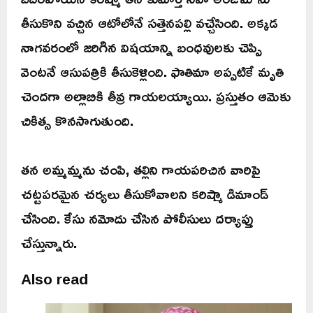
తీసుకొని వచ్చిన ఆటోలోనే సత్తెనపల్లి వచ్చేసింది. అక్కడ
నాగవరంలో జరిగిన విషయాన్ని బంధవులకు చెప్పి
వెంటనే ఆసుపత్రికి తీసుకెళ్లింది. ఫాతిమా అప్పటికే మృతి
చెందగా అల్లాబికి తీవ్ర గాయలయ్యాయి. ప్రస్తుతం ఆమెకు
చికిత్స కొనసాగుతుంది.
తన అమ్మమ్మను చంపి, తల్లిని గాయపరిచిన వారిపై
చట్టపరమైన చర్యలు తీసుకోవాలని కరిష్మా డిమాండ్
చేసింది. కేసు నమోదు చేసిన పోలీసులు దర్యాప్తు
చేస్తున్నారు.
Also read