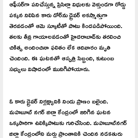
ఆఫీసర్‌గా పనిచేస్తున్న ప్రిసిల్లా విధులకు వెళ్తుండగా రోడ్డు
పక్కన నిలిపిన కారు డోర్‌ను డ్రైవర్ అకస్మాత్తుగా
తెరవడంతో ఆమె స్కూటీతో పాటు కిందపడిపోయింది.
తలకు తీవ్ర గాయాలవడంతో హైదరాబాద్‌కు తరలించి
చికిత్స అందించినా ఫలితం లేక ఆదివారం మృతి
చెందింది. ఈ ఘటనతో ఆస్పత్రి సిబ్బంది, కుటుంబ
సభ్యులు విషాదంలో మునిగిపోయారు.
ఓ కారు డ్రైవర్ నిర్లక్ష్యానికి నిండు ప్రాణం బలైంది.
మహబూబ్ నగర్ జిల్లా కేంద్రంలో జరిగిన ఘటన
ఒక్కసారిగా ఉలిక్కిపాటుకు గురిచేసింది. మహబూబ్‌నగర్
జిల్లా కేంద్రంలోని మర్లు ప్రాంతానికి చెందిన నడకతురు