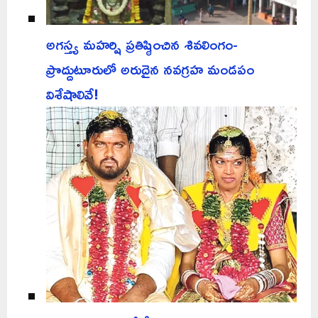
అగస్త్య మహర్షి ప్రతిష్ఠించిన శివలింగం-
ప్రొద్దుటూరులో అరుదైన నవగ్రహ మండపం
విశేషాలివే!