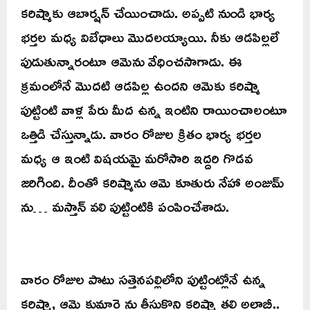
కరిష్మాకు ఆబార్షన్ చేయించాడు. అప్పటి నుండి భార్య
భర్తల మధ్య విబేధాలు మొదలయ్యాయి. నీకు ఆడపిల్లలే
పుడుతున్నారంటూ ఆమెను వేధించసాగాడు. ఈ
క్రమంలోనే మొదటి ఆడపిల్ల ఉందని ఆమెకు కరిష్మా
పుట్టింటి వాళ్ల పేరు మీద ఉన్న ఇంటిని రాయించాలంటూ
ఒత్తిడి చేస్తున్నాడు. వారం రోజుల క్రితం భార్య భర్తల
మధ్య ఆ ఇంటి విషయమై మరోసారి ఇద్దరి గొడవ
జరిగింది. దీంతో కరిష్మాను ఆమె కూతురు నేహా అంజుమ్
ను… మస్తాన్ వలి పుట్టింటికి పంపించేశాడు.
వారం రోజుల పాటు సత్తెనపల్లిలోని పుట్టింట్లోనే ఉన్న
కరిష్మా, ఆమె కుమార్తె ను తీసుకొని కరిష్మా తల్లి అల్లాబీ..