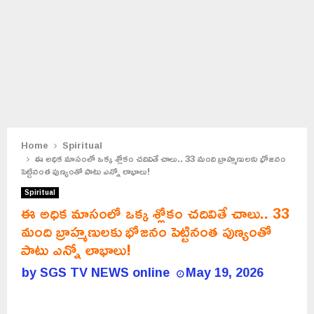
Home
Spiritual
ఈ అధిక మాసంలో ఒక్క శ్లోకం చదివితే చాలు.. 33 మంది బ్రాహ్మణులకు భోజనం
పెట్టినంత పుణ్యంతో పాటు ఎన్నో లాభాలు!
Spiritual
ఈ అధిక మాసంలో ఒక్క శ్లోకం చదివితే చాలు.. 33
మంది బ్రాహ్మణులకు భోజనం పెట్టినంత పుణ్యంతో
పాటు ఎన్నో లాభాలు!
by
SGS TV NEWS online
May 19, 2026