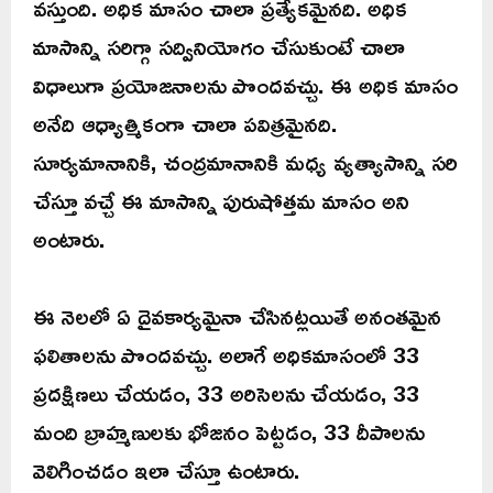
వస్తుంది. అధిక మాసం చాలా ప్రత్యేకమైనది. అధిక
మాసాన్ని సరిగ్గా సద్వినియోగం చేసుకుంటే చాలా
విధాలుగా ప్రయోజనాలను పొందవచ్చు. ఈ అధిక మాసం
అనేది ఆధ్యాత్మికంగా చాలా పవిత్రమైనది.
సూర్యమానానికి, చంద్రమానానికి మధ్య వ్యత్యాసాన్ని సరి
చేస్తూ వచ్చే ఈ మాసాన్ని పురుషోత్తమ మాసం అని
అంటారు.
ఈ నెలలో ఏ దైవకార్యమైనా చేసినట్లయితే అనంతమైన
ఫలితాలను పొందవచ్చు. అలాగే అధికమాసంలో 33
ప్రదక్షిణలు చేయడం, 33 అరిసెలను చేయడం, 33
మంది బ్రాహ్మణులకు భోజనం పెట్టడం, 33 దీపాలను
వెలిగించడం ఇలా చేస్తూ ఉంటారు.