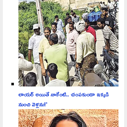
లాయర్ అయితే నాకేంటి.. చంపకుండా ఇక్కడి
నుంచి వెళ్లను!’