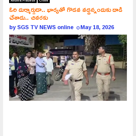
Andhra Pradesh
Crime
ఓరి దుర్మార్గుడా.. భార్యతో గొడవ వద్దన్నందుకు దాడి
చేశాడు.. చివరకు
by
SGS TV NEWS online
May 18, 2026