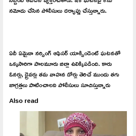
నమోదు చేసిన పోలీసులు దర్యాప్తు చేస్తున్నారు.
ఏదీ ఏమైనా నర్సింగ్ ఆఫిసర్ యాక్సిండెంట్ ఘటనతో
ఒక్కసారిగా పాలమూరు జిల్లా ఉలిక్కిపడింది. కారు
ఓనర్లు, డ్రైవర్లు తమ వాహన డోర్లు తెరిచే ముందు తగు
జాగ్రత్తలు పాటించాలని పోలీసులు సూచిస్తున్నారు
Also read