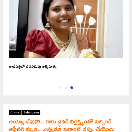
తాడిపత్రిలో నవవధువు ఆత్మహత్య
Crime
Telangana
అయ్యో దేవుడా.. కారు డ్రైవర్ నిర్లక్ష్యంతో నర్సింగ్
ఆఫీసర్ మృతి.. ఎప్పుడూ ఇలాంటి తప్పు చేయొద్దు