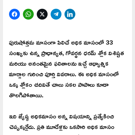
Facebook
WhatsApp
Twitter
Telegram
LinkedIn
పురుషోత్తమ మాసంగా పిలిచే అధిక మాసంలో 33
సంఖ్యకు ఉన్న ప్రాధాన్యత, గోవర్ధన ధరమ్ శ్లోక విశిష్టత
మరియు అనంతమైన ఫలితాలను ఇచ్చే ఆధ్యాత్మిక
మార్గాల గురించి పూర్తి వివరాలు. ఈ అధిక మాసంలో
ఒక్క శ్లోకం చదివితే చాలు సకల పాపాలు కూడా
తొలగిపోతాయి.
ఇది జ్యేష్ఠ అధికమాసం అన్న విషయాన్ని ప్రత్యేకించి
చెప్పక్కర్లేదు. ప్రతి మూడేళ్లకు ఒకసారి అధిక మాసం