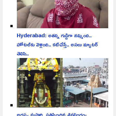
Hyderabad: అతన్ని గుడ్డిగా నమ్మింది..
హోటల్‌కు వెళ్లింది.. కట్‌చేస్తే.. అసలు మ్యాటర్
తెలిసి..
అగస్త్య మహర్షి ప్రతిష్ఠించిన శివలింగం-