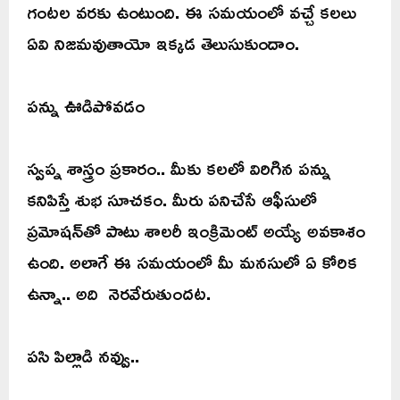
గంటల వరకు ఉంటుంది. ఈ సమయంలో వచ్చే కలలు
ఏవి నిజమవుతాయో ఇక్కడ తెలుసుకుందాం.
పన్ను ఊడిపోవడం
స్వప్న శాస్త్రం ప్రకారం.. మీకు కలలో విరిగిన పన్ను
కనిపిస్తే శుభ సూచకం. మీరు పనిచేసే ఆఫీసులో
ప్రమోషన్‌తో పాటు శాలరీ ఇంక్రిమెంట్ అయ్యే అవకాశం
ఉంది. అలాగే ఈ సమయంలో మీ మనసులో ఏ కోరిక
ఉన్నా.. అది నెరవేరుతుందట.
పసి పిల్లాడి నవ్వు..