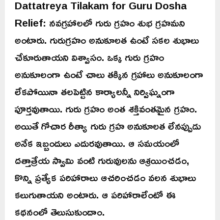
Dattatreya Tilakam for Guru Dosha
Relief: నవగ్రహాలలో గురు గ్రహం శుభ గ్రహమని
అంటారు. గురుగ్రహం అనుకూలత ఉంటే సకల శుభాలు
చేకూరుతాయని విశ్వాసం. ఒక్క గురు గ్రహం
అనుకూలంగా ఉంటే చాలు తక్కిన గ్రహాలు అనుకూలంగా
లేకపోయినా తలపెట్టిన కార్యాలన్నీ నిర్విఘ్నంగా
పూర్తవుతాయి. గురు గ్రహం అంత శక్తివంతమైన గ్రహం.
అయితే గోచార రీత్యా గురు గ్రహ అనుకూలత లేనప్పుడు
అనేక ఇబ్బందులు ఎదురవుతాయి. ఆ సమయంలో
దత్తాత్రేయ స్వామి వంటి గురువులను ఆశ్రయించడం,
కొన్ని ప్రత్యేక పరిహారాలు ఆచరించడం వలన శుభాలు
కలుగుతాయని అంటారు. ఆ పరిహారాలేంటో ఈ
కథనంలో తెలుసుకుందాం.