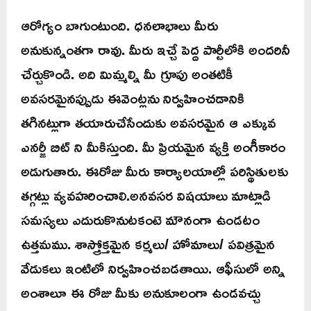
ఆరోగ్యం బాగుంటుంది. ధనలాభాలు మీరు
అనుకున్నంతగా రావు. మీరు ఇచ్చే పెద్ద పార్టీలోకి అందరినీ
చేర్చుకొండి. అది మిమ్మల్ని మీ గ్రూపు అంతటికీ
అవసరమైనప్పుడు ఈవెంట్లను నిర్వహించడానికి
తగినట్లుగా తయారుచేసేందుకు అవసరమైన ఆ ఎక్కువ
ఎనర్జీ బిట్ ని మీకిస్తుంది. మీ ప్రియమైన వ్యక్తి అంగీకారం
అడుగుతారు. ఈరోజు మీరు కార్యాలయాల్లో పరిస్థితులకు
తగ్గట్లు వ్యవహరించాలి.అనవసర విషయాలు మాట్లాడి
సమస్యలు ఎదురుకొనుటకంటె మౌనంగా ఉండటం
ఉత్తమము. శాస్త్రోక్తమైన కర్మలు/ హోమాలు/ పవిత్రమైన
వేడుకలు ఇంటిలో నిర్వహించబడతాయి. ఆఫీసులో అన్ని
అంశాలూ ఈ రోజు మీకు అనుకూలంగా ఉండవచ్చు