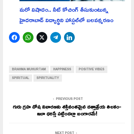
మరో విషాదం.. నీట్ కోచింగ్ తీసుకుంటున్న
హైదరాబాద్ విద్యార్థిని హాస్టల్‌లో బలవన్మరణం
Facebook
WhatsApp
Twitter
Telegram
LinkedIn
BRAHMA MUHURTAM
HAPPINESS
POSITIVE VIBES
SPIRITUAL
SPIRITUALITY
PREVIOUS POST
గురు గ్రహ దోష నివారణకు శక్తివంతమైన దత్తాత్రేయ తిలకం-
ఇలా ధరిస్తే పట్టిందల్లా బంగారమే!
NEXT POST