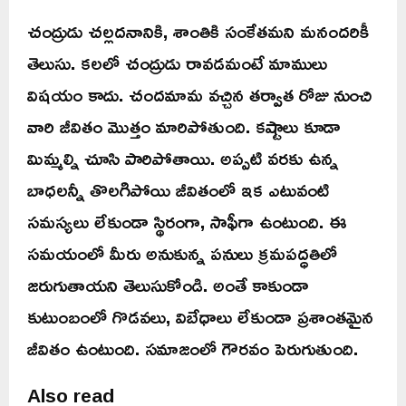
చంద్రుడు చల్లదనానికి, శాంతికి సంకేతమని మనందరికీ
తెలుసు. కలలో చంద్రుడు రావడమంటే మాములు
విషయం కాదు. చందమామ వచ్చిన తర్వాత రోజు నుంచి
వారి జీవితం మొత్తం మారిపోతుంది. కష్టాలు కూడా
మిమ్మల్ని చూసి పారిపోతాయి. అప్పటి వరకు ఉన్న
బాధలన్నీ తొలగిపోయి జీవితంలో ఇక ఎటువంటి
సమస్యలు లేకుండా స్థిరంగా, సాఫీగా ఉంటుంది. ఈ
సమయంలో మీరు అనుకున్న పనులు క్రమపద్ధతిలో
జరుగుతాయని తెలుసుకోండి. అంతే కాకుండా
కుటుంబంలో గొడవలు, విబేధాలు లేకుండా ప్రశాంతమైన
జీవితం ఉంటుంది. సమాజంలో గౌరవం పెరుగుతుంది.
Also read