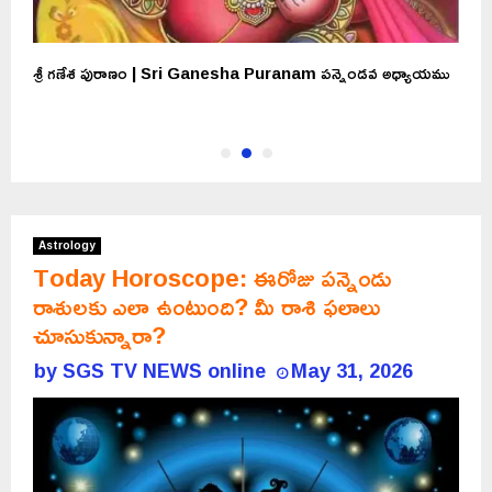
శ్రీ గణేశ పురాణం | Sri Ganesha Puranam పన్నెండవ అధ్యాయము
C
చ
Astrology
Today Horoscope: ఈరోజు పన్నెండు
రాశులకు ఎలా ఉంటుంది? మీ రాశి ఫలాలు
చూసుకున్నారా?
by
SGS TV NEWS online
May 31, 2026