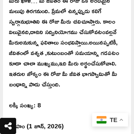
మీరు ఖాళీ… మీ జీవితం ఈ రోజు ఒక అందమైన
మలుపు తిరగనుంది. ప్రేమలో ఉన్నప్పుడు కలిగే
స్వర్గానుభూతిని ఈ రోజు మీరు చవిచూస్తారు. కాలం
విలువైనది,దానిని సద్వినియోగము చేసుకోవటంవల్లనే
మీరుఅనుకున్న ఫలితాలు సంభవిస్తాయి.అయినప్పటికీ,
జీవితంలో వశ్యత ,కుటుంబంతో సమయాన్ని గడపటం
కూడా చాలా ముఖ్యము,ఇది మీరు అర్థంచేసుకోవాలి.
ఇతరుల జోక్యం ఈ రోజు మీ జీవిత భాగస్వామితో మీ
బంధాన్ని పాడు చేస్తుంది.
లక్కీ సంఖ్య: 8
TE
సింహం (1 జూన్, 2026)