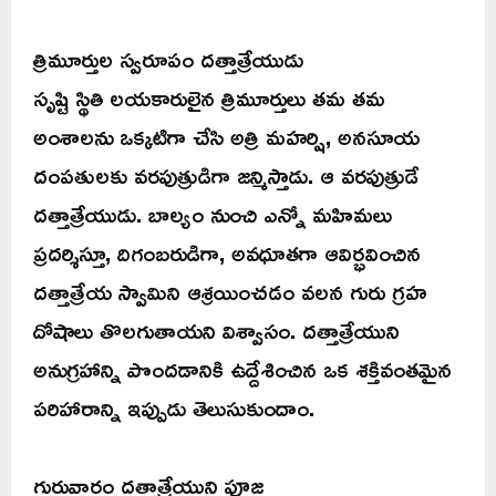
త్రిమూర్తుల స్వరూపం దత్తాత్రేయుడు
సృష్టి స్థితి లయకారులైన త్రిమూర్తులు తమ తమ
అంశాలను ఒక్కటిగా చేసి అత్రి మహర్షి, అనసూయ
దంపతులకు వరపుత్రుడిగా జన్మిస్తాడు. ఆ వరపుత్రుడే
దత్తాత్రేయుడు. బాల్యం నుంచి ఎన్నో మహిమలు
ప్రదర్శిస్తూ, దిగంబరుడిగా, అవధూతగా ఆవిర్భవించిన
దత్తాత్రేయ స్వామిని ఆశ్రయించడం వలన గురు గ్రహ
దోషాలు తొలగుతాయని విశ్వాసం. దత్తాత్రేయుని
అనుగ్రహాన్ని పొందడానికి ఉద్దేశించిన ఒక శక్తివంతమైన
పరిహారాన్ని ఇప్పుడు తెలుసుకుందాం.
గురువారం దత్తాత్రేయుని పూజ