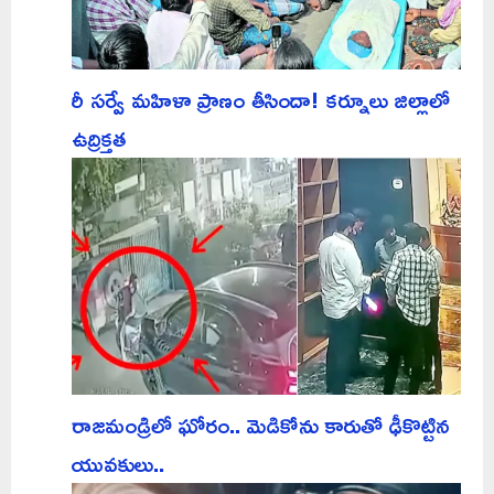
రీ సర్వే మహిళా ప్రాణం తీసిందా! కర్నూలు జిల్లాలో
ఉద్రిక్తత
రాజమండ్రిలో ఘోరం.. మెడికోను కారుతో ఢీకొట్టిన
యువకులు..