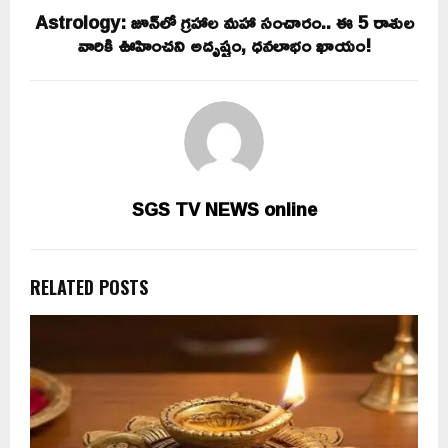
Astrology: జూన్‌లో గ్రహాల మహా సంచారం.. ఈ 5 రాశుల
వారికి ఊహించని అదృష్టం, ధనలాభం ఖాయం!
SGS TV NEWS online
RELATED POSTS