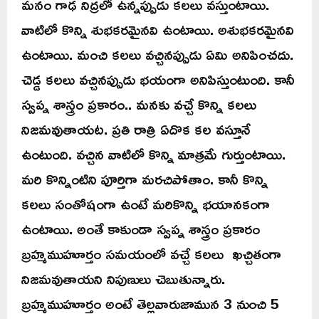
మనం గాఢ నిద్రలో ఉన్నప్పుడు కలలు వస్తుంటాయి.
వాటిలో కొన్ని శుభకరమైనవి ఉంటాయి. అశుభకరమైనవి
ఉంటాయి. మంచి కలలు వచ్చినప్పుడు ఏమి అనిపించదు.
చెడ్డ కలలు వచ్చినప్పుడు భయంగా అనిపిస్తుంటుంది. కానీ
స్వప్న శాస్త్రం ప్రకారం.. మనకు వచ్చే కొన్ని కలలు
నిజమవుతాయట. ప్రతి రాత్రి ఏదొక కల వస్తూనే
ఉంటుంది. వచ్చిన వాటిలో కొన్ని మాత్రమే గుర్తుంటాయి.
మరి కొన్నింటిని పూర్తిగా మరచిపోతాం. కానీ కొన్ని
కలలు సంతోషంగా ఉంటే మరికొన్ని భయానకంగా
ఉంటాయి. అంతే కాకుండా స్వప్న శాస్త్రం ప్రకారం
బ్రహ్మముహూర్తం సమయంలో వచ్చే కలలు ఖచ్చితంగా
నిజమవుతాయని నిపుణులు చెబుతున్నారు.
బ్రహ్మముహూర్తం అంటే తెల్లవారుజామున 3 నుంచి 5