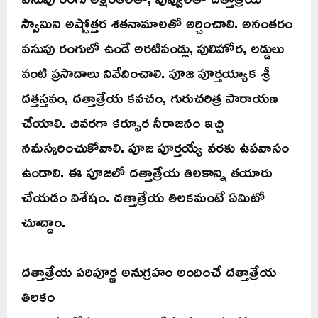
స్వామిని అష్టోత్తర శతనామాలతో అర్చించాలి. అనంతరం
పసుపు రంగులో ఉండే అరటిపండ్లు, పులిహోర, లడ్డులు
వంటి ప్రసాదాలు నివేదించాలి. పూజ పూర్తయ్యాక శ్రీ
దత్తస్తవం, దత్తాత్రేయ కవచం, గురుచరిత్ర పారాయణ
చేయాలి. చివరగా కర్పూర నీరాజనం ఇచ్చి
నమస్కరించుకోవాలి. పూజ పూర్తయ్యే వరకు ఉపవాసం
ఉండాలి. ఈ పూజలో దత్తాత్రేయ తిలకాన్ని తయారు
చేయడం విశేషం. దత్తాత్రేయ తిలకమంటే ఏమిటో
చూద్దాం.
దత్తాత్రేయ పరిపూర్ణ అనుగ్రహం అందించే దత్తాత్రేయ
తిలకం