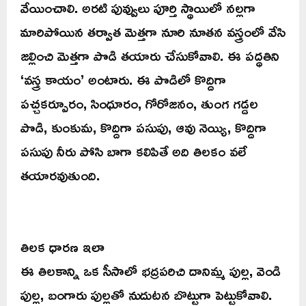
వేయించాలి. అరటి పువ్వులు పూర్తి స్థాయిలో నల్లగా
మారిపోయిన తర్వాత మెత్తగా నూరి నూతన వస్త్రంలో వేసి
జల్లించి మెత్తగా పొడి తయారు చేసుకోవాలి. ఈ పద్ధతిని
‘వస్త్ర కాయం’ అంటారు. ఈ పొడిలో కొద్దిగా
పచ్చకర్పూరం, సింధూరం, గోరోజనం, తుంగ గడ్డల
పొడి, కుంకుమ, కొద్దిగా పసుపు, ఆవు నెయ్యి, కొద్దిగా
పసుపు నీరు పోసి బాగా కలిపితే అది తిలకం వలే
తయారవుతుంది.
తిలక ధారణ ఇలా
ఈ తిలకాన్ని ఒక సీసాలో భద్రపరిచి దానిమ్మ పుల్ల, వెండి
పుల్ల, బంగారు పుల్లతో నుదుటన బొట్టుగా పెట్టుకోవాలి.