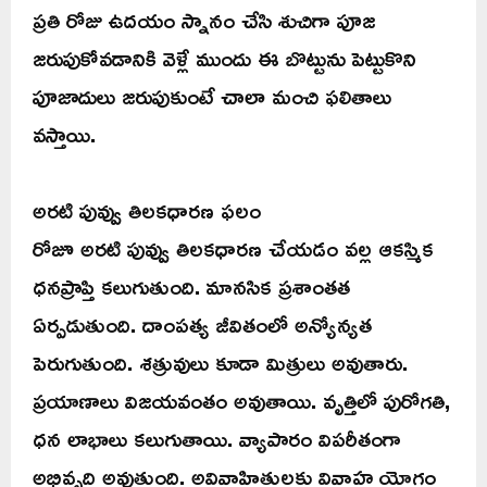
ప్రతి రోజు ఉదయం స్నానం చేసి శుచిగా పూజ
జరుపుకోవడానికి వెళ్లే ముందు ఈ బొట్టును పెట్టుకొని
పూజాదులు జరుపుకుంటే చాలా మంచి ఫలితాలు
వస్తాయి.
అరటి పువ్వు తిలకధారణ ఫలం
రోజూ అరటి పువ్వు తిలకధారణ చేయడం వల్ల ఆకస్మిక
ధనప్రాప్తి కలుగుతుంది. మానసిక ప్రశాంతత
ఏర్పడుతుంది. దాంపత్య జీవితంలో అన్యోన్యత
పెరుగుతుంది. శత్రువులు కూడా మిత్రులు అవుతారు.
ప్రయాణాలు విజయవంతం అవుతాయి. వృత్తిలో పురోగతి,
ధన లాభాలు కలుగుతాయి. వ్యాపారం విపరీతంగా
అభివృద్ధి అవుతుంది. అవివాహితులకు వివాహ యోగం