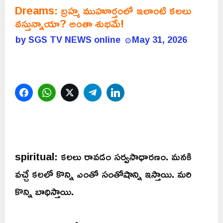
Dreams: బ్రహ్మ ముహూర్తంలో ఇలాంటి కలలు
వస్తున్నాయా? అంతా శుభమే!
by
SGS TV NEWS online
May 31, 2026
Facebook
WhatsApp
Twitter
Telegram
LinkedIn
spiritual: కలలు రావడం సర్వసాధారణం. మనకి
వచ్చే కలలో కొన్ని ఎంతో సంతోషాన్ని ఇస్తాయి. మరి
కొన్ని బాధిస్తాయి.