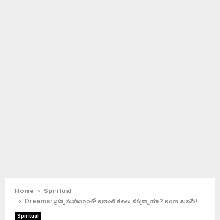
Home
Spiritual
Dreams: బ్రహ్మ ముహూర్తంలో ఇలాంటి కలలు వస్తున్నాయా? అంతా శుభమే!
Spiritual