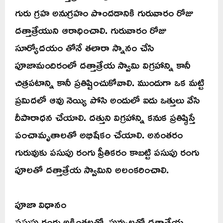
గురు గ్రహ అనుగ్రహం పొందడానికి గురువారం రోజు
దత్తాత్రేయుని ఆరాధించాలి. గురువారం రోజు
సూర్యోదయం తోనే తలారా స్నానం చేసి
పూజామందిరంలో దత్తాత్రేయ స్వామి విగ్రహాన్ని కానీ
చిత్రపటాన్ని కానీ ప్రతిష్టించుకోవాలి. ముందుగా ఒక మట్టి
ప్రమిదలో ఆవు నెయ్యి పోసి అందులో ఐదు ఒత్తులు వేసి
దీపారాధన చేయాలి. దత్తుని విగ్రహాన్ని కనుక ప్రతిష్ఠిస్తే
పంచామృతాలతో అభిషేకం చేయాలి. అనంతరం
గురువుకు పసుపు రంగు ప్రీతికరం కాబట్టి పసుపు రంగు
పూలతో దత్తాత్రేయ స్వామిని అలంకరించాలి.
పూజా విధానం
పసుపు రంగు అక్షింతలతో, పువ్వులతో దత్తాత్రేయ