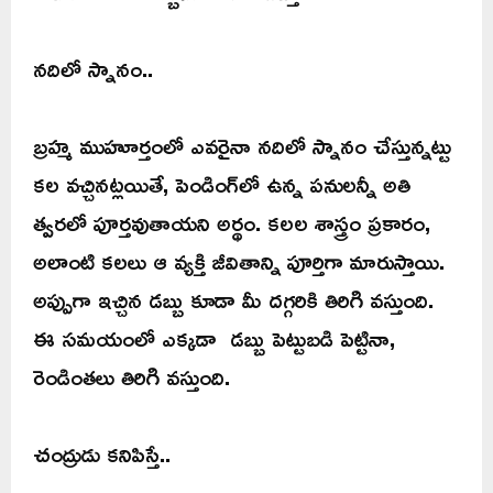
నదిలో స్నానం..
బ్రహ్మ ముహూర్తంలో ఎవరైనా నదిలో స్నానం చేస్తున్నట్టు
కల వచ్చినట్లయితే, పెండింగ్‌లో ఉన్న పనులన్నీ అతి
త్వరలో పూర్తవుతాయని అర్థం. కలల శాస్త్రం ప్రకారం,
అలాంటి కలలు ఆ వ్యక్తి జీవితాన్ని పూర్తిగా మారుస్తాయి.
అప్పుగా ఇచ్చిన డబ్బు కూడా మీ దగ్గరికి తిరిగి వస్తుంది.
ఈ సమయంలో ఎక్కడా డబ్బు పెట్టుబడి పెట్టినా,
రెండింతలు తిరిగి వస్తుంది.
చంద్రుడు కనిపిస్తే..