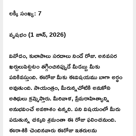
లక్కీ సంఖ్య: 7
వృషభం (1 జూన్, 2026)
వినోదం, కులాసాలు సరదాలు నిండే రోజు. అనవసర
ఖర్చులుపెట్టటం తగ్గించినప్పుడే మీడబ్బు మీకు
పనికివస్తుంది. ఈరోజు మీకు ఈవిషయము బాగా అర్ధం
అవుతుంది. సాయంత్రం, మీరున్నచోటికి అనుకోని
అతిథులు క్రమ్మెస్తారు. మీరివాళ, ప్రేమరాహిత్యాన్ని
అనుభవించే అవకాశం ఉన్నది. పని విషయంలో మీరు
పడుతున్న చక్కని శ్రమంతా ఈ రోజు ఫలించనుంది.
ఈరాశికి చెందినవారు ఈరోజు ఇతరులను