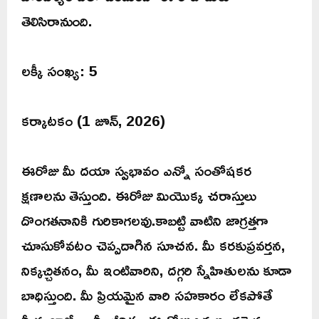
తెలిసిరానుంది.
లక్కీ సంఖ్య: 5
కర్కాటకం (1 జూన్, 2026)
ఈరోజు మీ దయా స్వభావం ఎన్నో సంతోషకర
క్షణాలను తెస్తుంది. ఈరోజు మియొక్క చరాస్తులు
దొంగతనానికి గురికాగలవు.కాబట్టి వాటిని జాగ్రత్తగా
చూసుకోవటం చెప్పదాగిన సూచన. మీ కరకుప్రవర్తన,
నిక్కచ్చితనం, మీ ఇంటివారిని, దగ్గరి స్నేహితులను కూడా
బాధిస్తుంది. మీ ప్రియమైన వారి సహకారం లేకపోతే