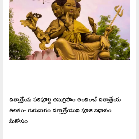
దత్తాత్రేయ పరిపూర్ణ అనుగ్రహం అందించే దత్తాత్రేయ
తిలకం- గురువారం దత్తాత్రేయుని పూజ విధానం
మీకోసం