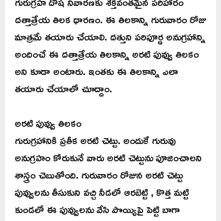
గురుగ్రహ దోష నివారణకు శక్తివంతమైన పరిహారం
దత్తాత్రేయ తిలక ధారణం. ఈ తిలకాన్ని గురువారం రోజు
మాత్రమే తయారు చేయాలి. దత్తుని పరిపూర్ణ అనుగ్రహాన్ని
అందించే ఈ దత్తాత్రేయ తిలకాన్ని అరటి పువ్వు తిలకం
అని కూడా అంటారు. ఇంతకు ఈ తిలకాన్ని ఎలా
తయారు చేయాలో చూద్దాం.
అరటి పువ్వు తిలకం
గురుగ్రహానికి ప్రతీక అరటి చెట్టు. అందుకే గురువు
అనుగ్రహం కోరుకునే వారు అరటి చెట్టును పూజించాలని
శాస్త్రం చెబుతోంది. గురువారం రోజున అరటి చెట్టు
పువ్వులను తీసుకుని వచ్చి నీడలో ఆరబెట్టి , కొత్త మట్టి
కుండలో ఈ పువ్వులను వేసి పొయ్యిపై పెట్టి బాగా