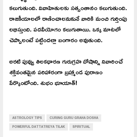
కలుగుతుంది. వివాహితులకు సత్సంతానం కలుగుతుంది.
రాజకీయాలలో రాణించాలనుకునే వారికి మంచి గుర్తింపు
లభిస్తుంది. పదవీయోగం కలుగుతాయి. ఒక్క మాటలో
చెప్పాలంటే పట్టిందల్లా బంగారం అవుతుంది.
అరటి పువ్వు తిలకధారణ గురుగ్రహ దోషాన్ని నివారించే
శక్తివంతమైన పరిహారంగా బ్రహ్మాండ పురాణం
పేర్కొంటోంది. శుభం భూయాత్!
ASTROLOGY TIPS
CURING GURU GRAHA DOSHA
POWERFUL DATTATREYA TILAK
SPIRITUAL