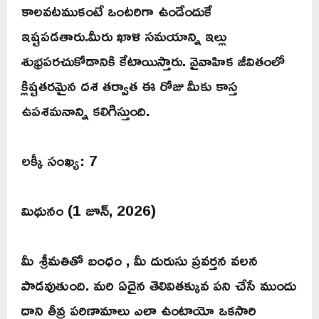
కాలవటముకంటే ఒంటరిగా ఉండేందుకే
ఇష్టపడతారు.మీరు ఖాళి సమయాన్ని ఇల్లు
శుభ్రపరచుకోడానికి కేటాయిస్తారు. వైవాహిక జీవితంలో
క్లిష్టతరమైన దశ తర్వాత ఈ రోజు మీకు కాస్త
ఉపశమనాన్ని కలిగిస్తుంది.
లక్కీ సంఖ్య: 7
మిథునం (1 జూన్, 2026)
మీ శ్రీమతితో బంధం , మీ దురుసు ప్రవర్తన వలన
పాడవుతుంది. మరి ఏదైన తెలివితక్కువ పని చేసే ముందు
దాని తీవ్ర పరిణామాలు ఎలా ఉంటాయో ఒకసారి