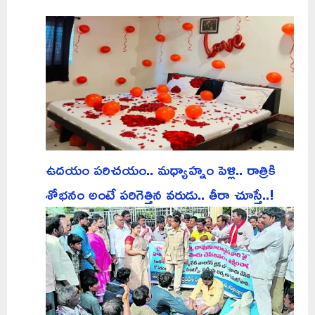
ఉదయం పరిచయం.. మధ్యాహ్నం పెళ్లి.. రాత్రికి
శోభనం అంటే పరిగెత్తిన వరుడు.. తీరా చూస్తే..!