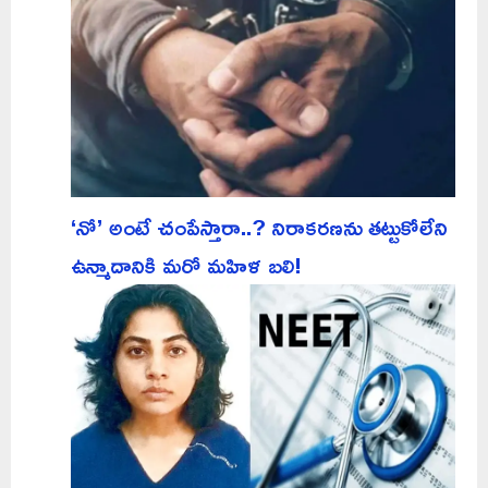
‘నో’ అంటే చంపేస్తారా..? నిరాకరణను తట్టుకోలేని
ఉన్మాదానికి మరో మహిళ బలి!