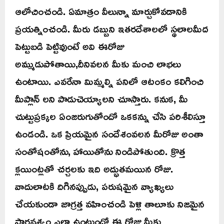
ఆలోచించండి. ఏమాత్రం వీలున్నా మార్చుకోవడానికి
ప్రయత్నించండి. మీరు డబ్బుని ఇతరదేశాలలో స్థలాలమీద
పెట్టుబడి పెట్టివుంటే అవి ఈరోజు
అమ్ముడుపోతాయి,దీనివలన మీకు మంచి లాభలు
ఉంటాయి. ఎవరేనా మిమ్మల్ని పనిలో ఆటంకం కలిగించి
మీప్లాన్ లని పాడుచెయ్యాలని చూస్తారు. కనుక, మీ
చుట్టుప్రక్కల ఏంజరుగుతోందో ఒకకన్ను చేసి పరిశీలిస్తూ
ఉండండి. ఒక ప్రియమైన సందేశంవలన మీరోజు అంతా
సంతోషంతోను, హాయితోను నిండిపోతుంది. క్రొత్త
క్లయింట్లతో చర్చలకు ఇది అద్భుతమయిన రోజు.
వాదులాటకి దిగినప్పుడు, పరుషమైన వ్యాఖ్యలు
చేయకుండా జాగ్రత్త వహించండి పెళ్లి తాలూకు నిజమైన
పారవశ్యం ఎలా ఉంటుందో ఈ రోజు మీకు