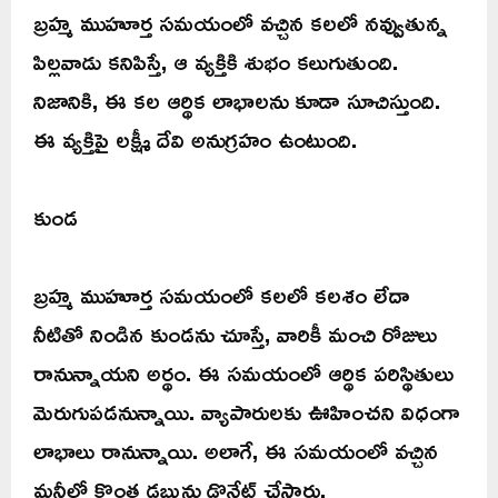
బ్రహ్మ ముహూర్త సమయంలో వచ్చిన కలలో నవ్వుతున్న
పిల్లవాడు కనిపిస్తే, ఆ వ్యక్తికి శుభం కలుగుతుంది.
నిజానికి, ఈ కల ఆర్థిక లాభాలను కూడా సూచిస్తుంది.
ఈ వ్యక్తిపై లక్ష్మీ దేవి అనుగ్రహం ఉంటుంది.
కుండ
బ్రహ్మ ముహూర్త సమయంలో కలలో కలశం లేదా
నీటితో నిండిన కుండను చూస్తే, వారికీ మంచి రోజులు
రానున్నాయని అర్థం. ఈ సమయంలో ఆర్థిక పరిస్థితులు
మెరుగుపడనున్నాయి. వ్యాపారులకు ఊహించని విధంగా
లాభాలు రానున్నాయి. అలాగే, ఈ సమయంలో వచ్చిన
మనీలో కొంత డబ్బును డొనేట్ చేస్తారు.