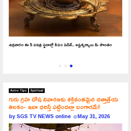
శుక్రవారం ఈ 5 పవిత్ర స్థలాల్లో దీపం పెడితే.. అష్టశ్వర్యాలు మీ సొంతం
Astro Tips
Spiritual
గురు గ్రహ దోష నివారణకు శక్తివంతమైన దత్తాత్రేయ
తిలకం- ఇలా ధరిస్తే పట్టిందల్లా బంగారమే!
by
SGS TV NEWS online
May 31, 2026