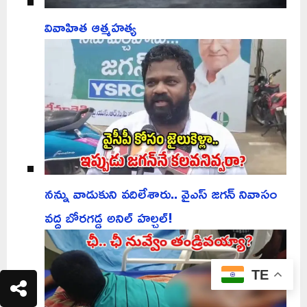
వివాహిత ఆత్మహత్య
నన్ను వాడుకుని వదిలేశారు.. వైఎస్ జగన్ నివాసం
వద్ద బోరగడ్డ అనిల్ హల్చల్!
TE