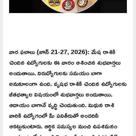
వార ఫలాలు (జూన్ 21-27, 2026): మేష రాశికి
చెందిన ఉద్యోగులకు ఈ వారం ఆశించిన శుభవార్తలు
అందుతాయి. నిరుద్యోగులకు సమయం బాగా
అనుకూలంగా ఉంది. వృషభ రాశికి చెందిన ఉద్యోగులకు
జీతభత్యాల విషయంలో శుభవార్తలు అందుతాయి.
ఆదాయం బాగానే వృద్ధి చెందుతుంది. మిథున రాశి
వారికి ఉద్యోగంలో మీ పనితీరుతో అందరినీ
ఆకట్టుకుంటారు. ఆర్థిక సమస్యల నుంచి ఉపశమనం