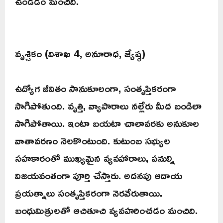
ఉండడం మంచిది.
వృశ్చికం (విశాఖ 4, అనూరాధ, జ్యేష్ఠ)
ఉద్యోగ జీవితం సానుకూలంగా, సంతృప్తికరంగా
సాగిపోతుంది. వృత్తి, వ్యాపారాలు నల్లేరు మీద బండిలా
సాగిపోతాయి. ఇంటా బయటా చాలావరకు అనుకూల
వాతావరణం నెలకొంటుంది. కుటుంబ సభ్యుల
సహకారంతో ముఖ్యమైన వ్యవహారాలు, పనుల్ని
విజయవంతంగా పూర్తి చేస్తారు. అదనపు ఆదాయ
ప్రయత్నాలు సంతృప్తికరంగా నెరవేరుతాయి.
బంధుమిత్రులతో ఆచితూచి వ్యవహరించడం మంచిది.