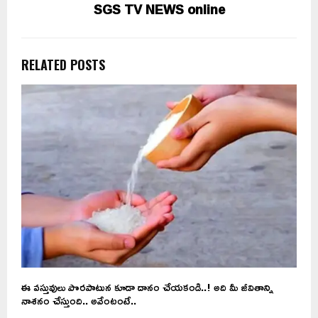
SGS TV NEWS online
RELATED POSTS
ఈ వస్తువులు పొరపాటున కూడా దానం చేయకండి..! అది మీ జీవితాన్ని
నాశనం చేస్తుంది.. అవేంటంటే..