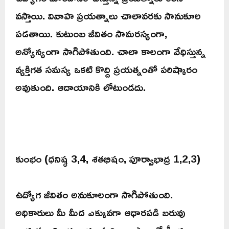
వస్తాయి. వివాహ ప్రయత్నాలు చాలావరకు సానుకూల
పడతాయి. కుటుంబ జీవితం సామరస్యంగా,
అన్యోన్యంగా సాగిపోతుంది. చాలా కాలంగా వేధిస్తున్న
వ్యక్తిగత సమస్య ఒకటి కొద్ది ప్రయత్నంతో పరిష్కారం
అవుతుంది. ఆదాయానికి లోటుండదు.
కుంభం (ధనిష్ఠ 3,4, శతభిషం, పూర్వాభాద్ర 1,2,3)
ఉద్యోగ జీవితం అనుకూలంగా సాగిపోతుంది.
అధికారులు మీ మీద ఎక్కువగా ఆధారపడి బరువు