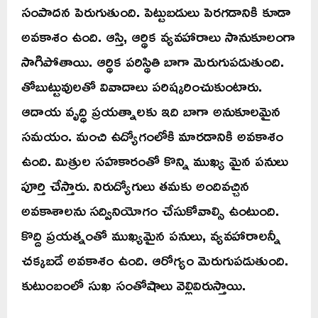
సంపాదన పెరుగుతుంది. పెట్టుబడులు పెరగడానికి కూడా
అవకాశం ఉంది. ఆస్తి, ఆర్థిక వ్యవహారాలు సానుకూలంగా
సాగిపోతాయి. ఆర్థిక పరిస్థితి బాగా మెరుగుపడుతుంది.
తోబుట్టువులతో వివాదాలు పరిష్కరించుకుంటారు.
ఆదాయ వృద్ధి ప్రయత్నాలకు ఇది బాగా అనుకూలమైన
సమయం. మంచి ఉద్యోగంలోకి మారడానికి అవకాశం
ఉంది. మిత్రుల సహకారంతో కొన్ని ముఖ్య మైన పనులు
పూర్తి చేస్తారు. నిరుద్యోగులు తమకు అందివచ్చిన
అవకాశాలను సద్వినియోగం చేసుకోవాల్సి ఉంటుంది.
కొద్ది ప్రయత్నంతో ముఖ్యమైన పనులు, వ్యవహారాలన్నీ
చక్కబడే అవకాశం ఉంది. ఆరోగ్యం మెరుగుపడుతుంది.
కుటుంబంలో సుఖ సంతోషాలు వెల్లివిరుస్తాయి.