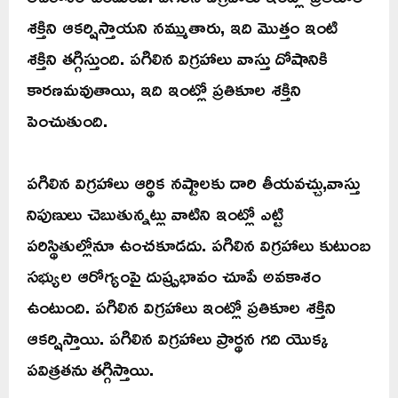
శక్తిని ఆకర్షిస్తాయని నమ్ముతారు, ఇది మొత్తం ఇంటి
శక్తిని తగ్గిస్తుంది. పగిలిన విగ్రహాలు వాస్తు దోషానికి
కారణమవుతాయి, ఇది ఇంట్లో ప్రతికూల శక్తిని
పెంచుతుంది.
పగిలిన విగ్రహాలు ఆర్థిక నష్టాలకు దారి తీయవచ్చు,వాస్తు
నిపుణులు చెబుతున్నట్లు వాటిని ఇంట్లో ఎట్టి
పరిస్థితుల్లోనూ ఉంచకూడదు. పగిలిన విగ్రహాలు కుటుంబ
సభ్యుల ఆరోగ్యంపై దుష్ప్రభావం చూపే అవకాశం
ఉంటుంది. పగిలిన విగ్రహాలు ఇంట్లో ప్రతికూల శక్తిని
ఆకర్షిస్తాయి. పగిలిన విగ్రహాలు ప్రార్థన గది యొక్క
పవిత్రతను తగ్గిస్తాయి.