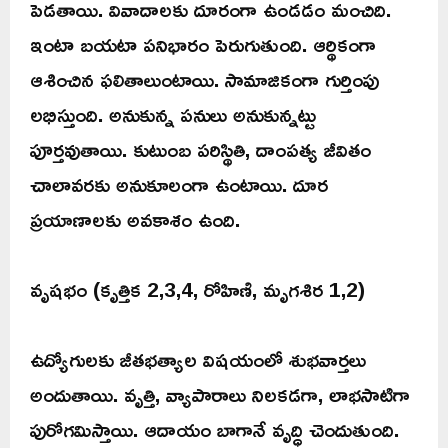
పెడతాయి. వివాదాలకు దూరంగా ఉండడం మంచిది.
ఇంటా బయటా పనిభారం పెరుగుతుంది. ఆర్థికంగా
ఆశించిన ఫలితాలుంటాయి. సామాజికంగా గుర్తింపు
లభిస్తుంది. అనుకున్న పనులు అనుకున్నట్టు
పూర్తవుతాయి. కుటుంబ పరిస్థితి, దాంపత్య జీవితం
చాలావరకు అనుకూలంగా ఉంటాయి. దూర
ప్రయాణాలకు అవకాశం ఉంది.
వృషభం (కృత్తిక 2,3,4, రోహిణి, మృగశిర 1,2)
ఉద్యోగులకు జీతభత్యాల విషయంలో శుభవార్తలు
అందుతాయి. వృత్తి, వ్యాపారాలు నిలకడగా, లాభసాటిగా
పురోగమిస్తాయి. ఆదాయం బాగానే వృద్ధి చెందుతుంది.