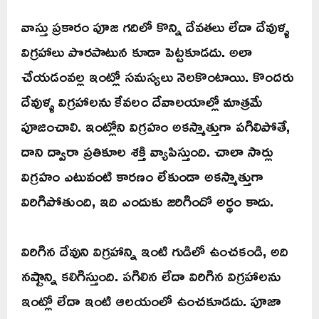
వాస్తు ప్రకారం పూజ గదిలో కొన్ని దేవతలు లేదా దేవుళ్ళ
విగ్రహాలు పొరపాటున కూడా పెట్టకూడదు. అలా
చేయడంవల్ల ఇంట్లో సమస్యలు నెలకొంటాయి. కొందరు
దేవుళ్ళ విగ్రహాలను కేవలం దేవాలయాల్లో మాత్రమే
పూజించాలి. ఇంట్లోని విగ్రహం అకస్మాత్తుగా పగిలిపోతే,
దాని ద్వారా ప్రతికూల శక్తి వ్యాపిస్తుంది. చాలా సార్లు
విగ్రహం ఎటువంటి కారణం లేకుండా అకస్మాత్తుగా
విరిగిపోతుంది, ఇది ఎందుకు జరిగిందో అర్థం కాదు.
విరిగిన దేవుని విగ్రహాన్ని ఇంటి గుడిలో ఉంచకండి, అది
నష్టాన్ని కలిగిస్తుంది. పగిలిన లేదా విరిగిన విగ్రహాలను
ఇంట్లో లేదా ఇంటి ఆలయంలో ఉంచకూడదు. పూజా