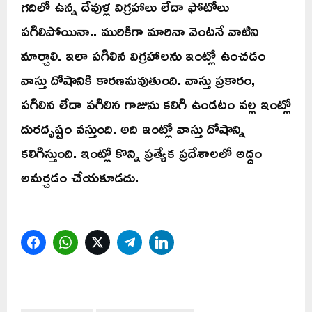
గదిలో ఉన్న దేవుళ్ల విగ్రహాలు లేదా ఫోటోలు
పగిలిపోయినా.. మురికిగా మారినా వెంటనే వాటిని
మార్చాలి. ఇలా పగిలిన విగ్రహాలను ఇంట్లో ఉంచడం
వాస్తు దోషానికి కారణమవుతుంది. వాస్తు ప్రకారం,
పగిలిన లేదా పగిలిన గాజును కలిగి ఉండటం వల్ల ఇంట్లో
దురదృష్టం వస్తుంది. అది ఇంట్లో వాస్తు దోషాన్ని
కలిగిస్తుంది. ఇంట్లో కొన్ని ప్రత్యేక ప్రదేశాలలో అద్దం
అమర్చడం చేయకూడదు.
Facebook
WhatsApp
Twitter
Telegram
LinkedIn