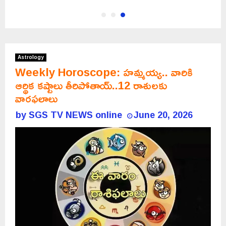
Astrology
Weekly Horoscope: హమ్మయ్య.. వారికి
ఆర్థిక కష్టాలు తీరిపోతాయ్..12 రాశులకు
వారఫలాలు
by
SGS TV NEWS online
June 20, 2026