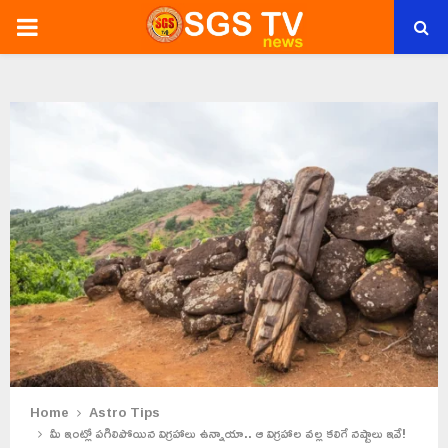
PRIMARY
MENU
Home
Astro Tips
మీ ఇంట్లో పగిలిపోయిన విగ్రహాలు ఉన్నాయా.. ఆ విగ్రహాల వల్ల కలిగే నష్టాలు ఇవే!