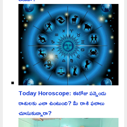
Today Horoscope: ఈరోజు పన్నెండు
రాశులకు ఎలా ఉంటుంది? మీ రాశి ఫలాలు
చూసుకున్నారా?