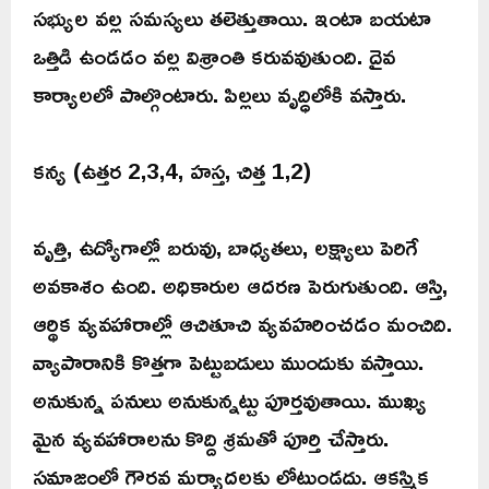
సభ్యుల వల్ల సమస్యలు తలెత్తుతాయి. ఇంటా బయటా
ఒత్తిడి ఉండడం వల్ల విశ్రాంతి కరువవుతుంది. దైవ
కార్యాలలో పాల్గొంటారు. పిల్లలు వృద్ధిలోకి వస్తారు.
కన్య (ఉత్తర 2,3,4, హస్త, చిత్త 1,2)
వృత్తి, ఉద్యోగాల్లో బరువు, బాధ్యతలు, లక్ష్యాలు పెరిగే
అవకాశం ఉంది. అధికారుల ఆదరణ పెరుగుతుంది. ఆస్తి,
ఆర్థిక వ్యవహారాల్లో ఆచితూచి వ్యవహరించడం మంచిది.
వ్యాపారానికి కొత్తగా పెట్టుబడులు ముందుకు వస్తాయి.
అనుకున్న పనులు అనుకున్నట్టు పూర్తవుతాయి. ముఖ్య
మైన వ్యవహారాలను కొద్ది శ్రమతో పూర్తి చేస్తారు.
సమాజంలో గౌరవ మర్యాదలకు లోటుండదు. ఆకస్మిక