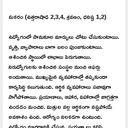
మకరం (ఉత్తరాషాఢ 2,3,4, శ్రవణం, ధనిష్ట 1,2)
ఉద్యోగంలో సానుకూల మార్పులు చోటు చేసుకుంటాయి.
వృత్తి, వ్యాపారాలు బాగా బలం పుంజుకుంటాయి.
ఆశించిన స్థాయిలో లాభాలు పెరుగుతాయి.
నిరుద్యోగులకు ఆశించిన సంస్థల నుంచి ఆఫర్లు
అందుతాయి. ముఖ్యమైన వ్యవహారాల్లో తప్పకుండా
కార్యసిద్ధి కలుగుతుంది. ఆర్థిక వ్యవహారాలు సజావుగా
సాగిపోతాయి. ప్రయాణాలు, ఆహార, విహారాల్లో జాగ్రత్తగా
ఉండడం మంచిది. మిత్రుల వల్ల ఆర్థికంగా నష్టపోయే
అవకాశం ఉంది. ఆరోగ్యం నిలకడగా ఉంటుంది.
ఉద్యోగం మారడానికి చేస్తున్న ప్రయత్నాలు కలిసి