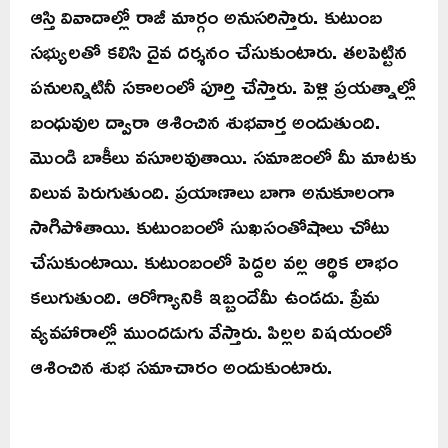
ఆస్తి వివాదాల్లో రాజీ మార్గం అనుసరిస్తారు. కుటుంబ
సభ్యులతో కలిసి దైవ దర్శనం చేసుకుంటారు. తలపెట్టిన
పనులన్నిటినీ సకాలంలో పూర్తి చేస్తారు. పెళ్లి ప్రయత్నాల్లో
బంధువుల ద్వారా ఆశించిన శుభవార్త అందుతుంది.
మొండి బాకీలు వసూలవుతాయి. సమాజంలో మీ మాటకు
విలువ పెరుగుతుంది. ప్రయాణాలు బాగా అనుకూలంగా
సాగిపోతాయి. కుటుంబంలో సుఖసంతోషాలు చోటు
చేసుకుంటాయి. కుటుంబంలో పెద్దల వల్ల ఆర్థిక లాభం
కలుగుతుంది. ఆరోగ్యానికి ఇబ్బందేమీ ఉండదు. ప్రేమ
వ్యవహారాల్లో ముందడుగు వేస్తారు. పిల్లల విషయంలో
ఆశించిన శుభ సమాచారం అందుకుంటారు.