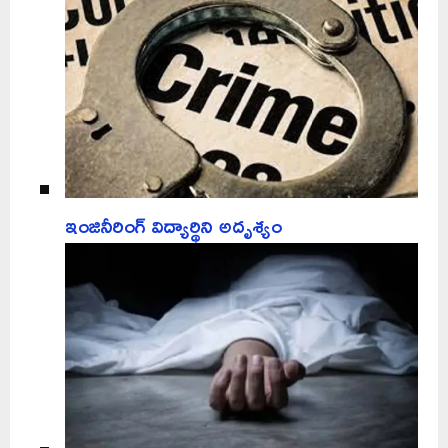
ఇంజినీరింగ్‌ విద్యార్థిని అదృశ్యం