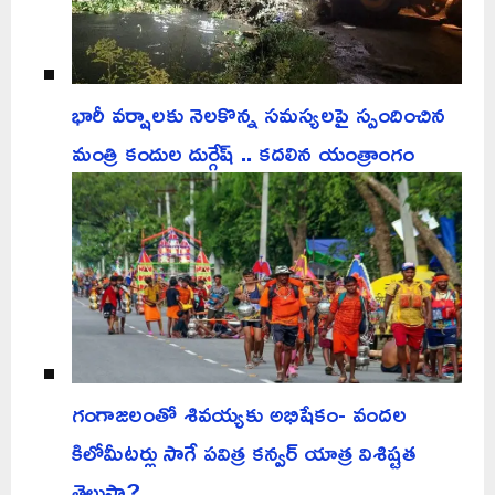
భారీ వర్షాలకు నెలకొన్న సమస్యలపై స్పందించిన
మంత్రి కందుల దుర్గేష్ .. కదలిన యంత్రాంగం
గంగాజలంతో శివయ్యకు అభిషేకం- వందల
కిలోమీటర్లు సాగే పవిత్ర కన్వర్ యాత్ర విశిష్టత
తెలుసా?