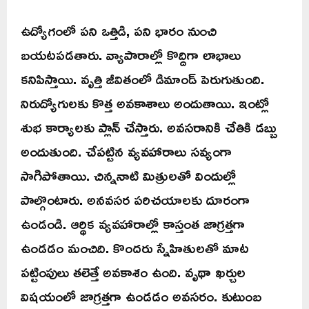
ఉద్యోగంలో పని ఒత్తిడి, పని భారం నుంచి
బయటపడతారు. వ్యాపారాల్లో కొద్దిగా లాభాలు
కనిపిస్తాయి. వృత్తి జీవితంలో డిమాండ్ పెరుగుతుంది.
నిరుద్యోగులకు కొత్త అవకాశాలు అందుతాయి. ఇంట్లో
శుభ కార్యాలకు ప్లాన్ చేస్తారు. అవసరానికి చేతికి డబ్బు
అందుతుంది. చేపట్టిన వ్యవహారాలు సవ్యంగా
సాగిపోతాయి. చిన్ననాటి మిత్రులతో విందుల్లో
పాల్గొంటారు. అనవసర పరిచయాలకు దూరంగా
ఉండండి. ఆర్థిక వ్యవహారాల్లో కాస్తంత జాగ్రత్తగా
ఉండడం మంచిది. కొందరు స్నేహితులతో మాట
పట్టింపులు తలెత్తే అవకాశం ఉంది. వృథా ఖర్చుల
విషయంలో జాగ్రత్తగా ఉండడం అవసరం. కుటుంబ