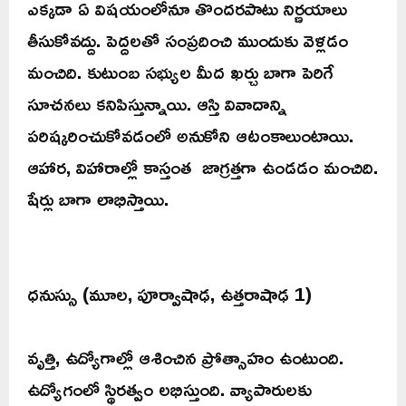
ఎక్కడా ఏ విషయంలోనూ తొందరపాటు నిర్ణయాలు
తీసుకోవద్దు. పెద్దలతో సంప్రదించి ముందుకు వెళ్లడం
మంచిది. కుటుంబ సభ్యుల మీద ఖర్చు బాగా పెరిగే
సూచనలు కనిపిస్తున్నాయి. ఆస్తి వివాదాన్ని
పరిష్కరించుకోవడంలో అనుకోని ఆటంకాలుంటాయి.
ఆహార, విహారాల్లో కాస్తంత జాగ్రత్తగా ఉండడం మంచిది.
షేర్లు బాగా లాభిస్తాయి.
ధనుస్సు (మూల, పూర్వాషాఢ, ఉత్తరాషాఢ 1)
వృత్తి, ఉద్యోగాల్లో ఆశించిన ప్రోత్సాహం ఉంటుంది.
ఉద్యోగంలో స్థిరత్వం లభిస్తుంది. వ్యాపారులకు