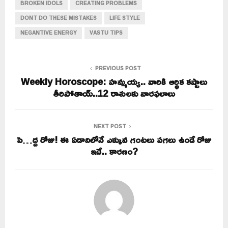
BROKEN IDOLS
CREATING PROBLEMS
DONT DO THESE MISTAKES
LIFE STYLE
NEGANTIVE ENERGY
VASTU TIPS
PREVIOUS POST
Weekly Horoscope: హమ్మయ్య.. వారికి ఆర్థిక కష్టాలు
తీరిపోతాయ్..12 రాశులకు వారఫలాలు
NEXT POST
పె…ద్ద రోజు! ఈ ఏడాదిలోనే ఎక్కువ గంటలు పగలు ఉండే రోజు
ఇదే.. కారణం?