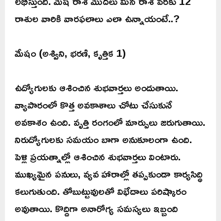
లభిస్తుంది. మేష రాశి మొదలు మీన రాశి వరకు 12
రాశుల వారికి వారఫలాలు ఎలా ఉన్నాయంటే..?
మేషం (అశ్విని, భరణి, కృత్తిక 1)
ఉద్యోగులకు ఆశించిన శుభవార్తలు అందుతాయి.
వ్యాపారంలో కొత్త అవకాశాలు చోటు చేసుకునే
అవకాశం ఉంది. వృత్తి రంగంలో మార్పులు జరుగుతాయి.
నిరుద్యోగులకు సమయం బాగా అనుకూలంగా ఉంది.
పెళ్లి ప్రయత్నాల్లో ఆశించిన శుభవార్తలు వింటారు.
ముఖ్యమైన పనులు, వ్యవ హారాల్లో తప్పకుండా కార్యసిద్ధి
కలుగుతుంది. తోబుట్టువులతో విభేదాలు పరిష్కారం
అవుతాయి. కొద్దిగా అనారోగ్య సమస్యలు ఇబ్బంది