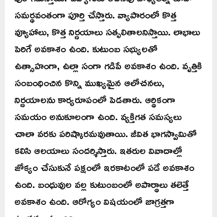
సమర్థవంతంగా పూర్తి చేస్తారు. వ్యాపారంలో కొత్త
వ్యూహాలు, కొత్త నిర్ణయాలు సత్ఫలితాలనిస్తాయి. లాభాలు
పెరిగే అవకాశం ఉంది. కుటుంబ సభ్యులతో
ఉత్సాహంగా, ఉల్లా సంగా గడిపే అవకాశం ఉంది. వృత్తికి
సంబంధించిన కొన్ని ముఖ్యమైన ఆలోచనలు,
నిర్ణయాలను కార్యరూపంలో పెడతారు. ఆర్థికంగా
సమయం అనుకూలంగా ఉంది. వ్యక్తిగత సమస్యలు
చాలా వరకు పరిష్కారమవుతాయి. జీవిత భాగస్వామితో
కలిసి ఆలయాలు సందర్శిస్తారు. ఇతరుల వివాదాల్లో
జోక్యం చేసుకునే పక్షంలో ఇరకాటంలో పడే అవకాశం
ఉంది. బంధువుల వల్ల కుటుంబంలో అపార్థాలు తలెత్తే
అవకాశం ఉంది. ఆరోగ్యం విషయంలో జాగ్రత్తగా