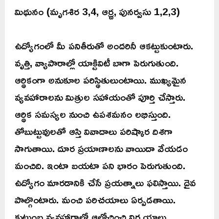
మిథునం (మృగశిర 3,4, ఆర్ద్ర, పునర్వసు 1,2,3)
ఉద్యోగంలో మీ పనితీరుతో అందరినీ ఆకట్టుకుంటారు.
వృత్తి, వ్యాపారాల్లో యాక్టివిటీ బాగా పెరుగుతుంది.
ఆర్థికంగా అనుకూల పరిస్థితులుంటాయి. ముఖ్యమైన
వ్యవహారాలను మిత్రుల సహాయంతో పూర్తి చేస్తారు.
ఆర్థిక సమస్యల నుంచి ఉపశమనం లభిస్తుంది.
తోబుట్టువులతో ఆస్తి వివాదాలు పరిష్కార దిశగా
సాగుతాయి. దూర ప్రయాణాలను వాయిదా వేయడం
మంచిది. ఇంటా బయటా పని భారం పెరుగుతుంది.
ఉద్యోగం మారడానికి చేసే ప్రయత్నాలు ఫలిస్తాయి. దైవ
పాల్గొంటారు. మంచి పరిచయాలు ఏర్పడతాయి.
కుటుంబ వ్యవహారాల్లో ఆలోచించి నిర్ణ యాలు