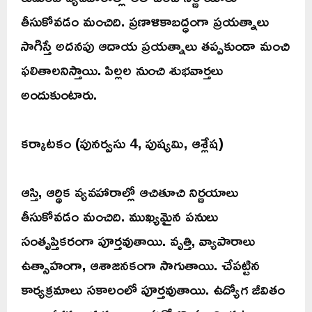
తీసుకోవడం మంచిది. ప్రణాళికాబద్ధంగా ప్రయత్నాలు
సాగిస్తే అదనపు ఆదాయ ప్రయత్నాలు తప్పకుండా మంచి
ఫలితాలనిస్తాయి. పిల్లల నుంచి శుభవార్తలు
అందుకుంటారు.
కర్కాటకం (పునర్వసు 4, పుష్యమి, ఆశ్లేష)
ఆస్తి, ఆర్థిక వ్యవహారాల్లో ఆచితూచి నిర్ణయాలు
తీసుకోవడం మంచిది. ముఖ్యమైన పనులు
సంతృప్తికరంగా పూర్తవుతాయి. వృత్తి, వ్యాపారాలు
ఉత్సాహంగా, ఆశాజనకంగా సాగుతాయి. చేపట్టిన
కార్యక్రమాలు సకాలంలో పూర్తవుతాయి. ఉద్యోగ జీవితం