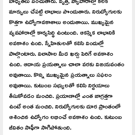
బాధ్యతలు పెంచుతారు. వృత్తి, వ్యాపారాల్లో కీలక
మార్పులు చేపట్టి లాభాలు పొందుతారు. నిరుద్యోగులకు
కొత్తగా ఉద్యోగావకాశాలు అందుతాయి. ముఖ్యమైన
వ్యవహారాల్లో కార్యసిద్ధి ఉంటుంది. ఆకస్మిక లాభానికి
అవకాశం ఉంది. స్నేహితులతో కలిసి విందుల్లో
పాల్గొంటారు. విలాసాల మీద ఖర్చు పెరిగే అవకాశం
ఉంది. ఆదాయ ప్రయత్నాలు చాలా వరకు విజయవంతం
అవుతాయి. కొన్ని ముఖ్యమైన ప్రయత్నాలు సఫలం
అవుతాయి. కుటుంబ సభ్యులతో కలిసి నిర్ణయాలు
తీసుకోవడం మంచిది. ప్రయాణాల్లో ఎంత జాగ్రత్తగా
ఉంటే అంత మంచిది. నిరుద్యోగులకు దూర ప్రాంతంలో
ఆశించిన ఉద్యోగం లభించే అవకాశం ఉంది. కుటుంబ
జీవితం సాఫీగా సాగిపోతుంది.