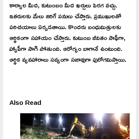
కార్యాల మీద, కుటుంబం మీద ఖర్చులు పెరగ వచ్చు.
ఇతరులకు మేలు జరిగే పనులు చేస్తారు. ప్రముఖులతో
పరిచయాలు ఏర్పడతాయి. కొందరు బంధుమిత్రులకు
ఆర్థికంగా సహాయం చేస్తారు. కుటుంబ జీవితం సాఫీగా,
హ్యాపీగా సాగి పోతుంది. ఆరోగ్యం బాగానే ఉంటుంది.
ఆర్థిక వ్యవహారాలు సవ్యంగా సజావుగా పురోగమిస్తాయి.
Also Read