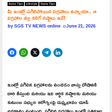
Astro Tips
Lifestyle
Vastu Tips
మీ ఇంట్లో పగిలిపోయిన విగ్రహాలు ఉన్నాయా.. ఆ
విగ్రహాల వల్ల కలిగే నష్టాలు ఇవే!
by
SGS TV NEWS online
June 21, 2026
Facebook
WhatsApp
Twitter
Telegram
LinkedIn
ఇంట్లో పగిలిన విగ్రహాలను ఉంచడం వాస్తు దోషానికి
దారి తీస్తుంది మరియు ఇది ఆర్థిక నష్టాలకు మరియు
కుటుంబ సభ్యుల ఆరోగ్యంపై దుష్ప్రభావం చూపే
అవకాశం ఉంటుంది. పగిలిన విగ్రహాలు ఇంట్లో ప్రతికూల