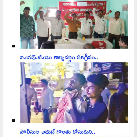
ఐ.యఫ్.టి.యు కార్యవర్గం ఏకగ్రీవం..
పోలీసుల ఎదుటే గొంతు కోసుకుని..