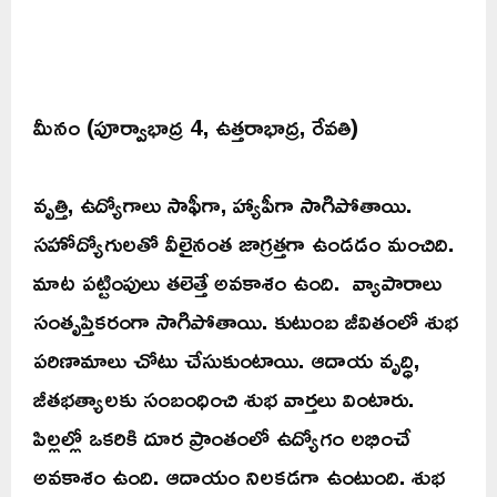
మీనం (పూర్వాభాద్ర 4, ఉత్తరాభాద్ర, రేవతి)
వృత్తి, ఉద్యోగాలు సాఫీగా, హ్యాపీగా సాగిపోతాయి.
సహోద్యోగులతో వీలైనంత జాగ్రత్తగా ఉండడం మంచిది.
మాట పట్టింపులు తలెత్తే అవకాశం ఉంది. వ్యాపారాలు
సంతృప్తికరంగా సాగిపోతాయి. కుటుంబ జీవితంలో శుభ
పరిణామాలు చోటు చేసుకుంటాయి. ఆదాయ వృద్ధి,
జీతభత్యాలకు సంబంధించి శుభ వార్తలు వింటారు.
పిల్లల్లో ఒకరికి దూర ప్రాంతంలో ఉద్యోగం లభించే
అవకాశం ఉంది. ఆదాయం నిలకడగా ఉంటుంది. శుభ