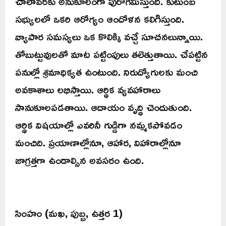
చాలావరకు అనుకూలంగా పురోగమిస్తుంది. కుటుంబ
సభ్యులలో ఒకరి ఆరోగ్యం ఆందోళన కలిగిస్తుంది.
వ్యాపార సమస్యలు ఒక కొలిక్కి వచ్చే సూచనలున్నాయి.
తోబుట్టువులతో మాట పట్టింపులు తలెత్తుతాయి. చేపట్టిన
పనుల్లో శ్రమాధిక్యత ఉంటుంది. నిరుద్యోగులకు మంచి
అవకాశాలు లభిస్తాయి. ఆర్థిక వ్యవహారాలు
సానుకూలపడతాయి. ఆదాయం వృద్ధి చెందుతుంది.
ఆర్థిక విషయాల్లో ఎవరినీ గుడ్డిగా నమ్మకపోవడం
మంచిది. ప్రయాణాల్లోనూ, ఆహార, విహారాల్లోనూ
జాగ్రత్తగా ఉండాల్సిన అవసరం ఉంది.
సింహం (మఖ, పుబ్బ, ఉత్తర 1)