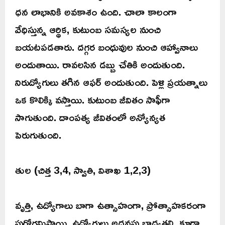
ధన లాభానికి అవకాశం ఉంది. చాలా కాలంగా
వేధిస్తున్న ఆర్థిక, కుటుంబ సమస్యల నుంచి
బయటపడతారు. దగ్గర బంధువుల నుంచి ఆహ్వానాలు
అందుతాయి. రావలసిన డబ్బు చేతికి అందుతుంది.
నిరుద్యోగులు తగిన ఆఫర్ అందుతుంది. పెళ్లి ప్రయత్నాలు
ఒక కొలిక్కి వస్తాయి. కుటుంబ జీవితం సాఫీగా
సాగుతుంది. దాంపత్య జీవితంలో అన్యోన్యత
పెరుగుతుంది.
తుల (చిత్త 3,4, స్వాతి, విశాఖ 1,2,3)
వృత్తి, ఉద్యోగాలు బాగా ఉత్సాహంగా, ప్రోత్సాహకరంగా
పురోగమిస్తాయి. ఉద్యోగులు అదనపు బాధ్యతల్ని కూడా