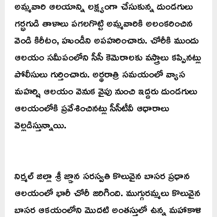
అమ్మవారి ఆలయాన్ని లక్ష్యంగా చేసుకున్న దుండగులు
గర్భగుడి తాళాలు పగలగొట్టి అమ్మవారికి అలంకరించిన
వెండి కిరీటం, హుండీని అపహరించారు. చోరీకి ముందు
ఆలయం సమీపంలోని సీసీ కెమెరాలకు వస్త్రాలు కప్పినట్లు
పోలీసులు గుర్తించారు. అర్థరాత్రి సమయంలో వ్యాస
మహర్షి ఆలయం వెనుక వైపు నుంచి ఇద్దరు దుండగులు
ఆలయంలోకి ప్రవేశించినట్లు సీసీటీవీ ఆధారాలు
వెల్లడిస్తున్నాయి.
నిర్మల్ జిల్లా శ్రీ జ్ఞాన సరస్వతి కొలువైన బాసర ప్రధాన
ఆలయంలో భారీ చోరీ జరిగింది. ముగ్గురమ్మలు కొలువైన
బాసర ఆకయంలోని మొదటి అంతస్తులో ఉన్న మహాకాళి