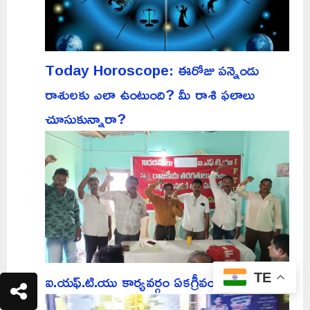
Today Horoscope: ఈరోజు పన్నెండు
రాశులకు ఎలా ఉంటుంది? మీ రాశి ఫలాలు
చూసుకున్నారా?
ఐ.యఫ్.టి.యు కార్యవర్గం ఏకగ్రీవం..
TE