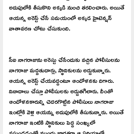
అదుపులోకి తీసుకొని అక్కడి నుంచి తరలించారు. అయితే
ఆయన్న అరెస్ట్ చేసే సమయంలో అక్కడ హైటెన్షన్
వాతావరణ చోటు చేసుకుంది.
సీఐ నాగరాజును అరెస్టు చేసేందుకు వచ్చిన పోలీసులను
నాగరాజు మద్దతుదార్లు, స్థానికులను అడ్డుకున్నారు.
ఆయన్న అరెస్ట్ చేయవద్దంటూ ఆందోళనకు దిగారు.
నినాదాలు చేస్తూ పోలీసులకు అడ్డుతగిలారు. దీంతో
ఆందోళనకారుల్ని చెదరగొట్టిన పోలీసులు నాగరాజు
ఇంట్లోకి వెళ్లి ఆయన్ను అదుపులోకి తీసుకున్నారు. అయితే
నాగరాజు ఇంటికి స్థానికులు పెద్ద సంఖ్యలో
వస్తుండడంతో ముందు జాగ్రత్తగా ఆ ఏరియాలో