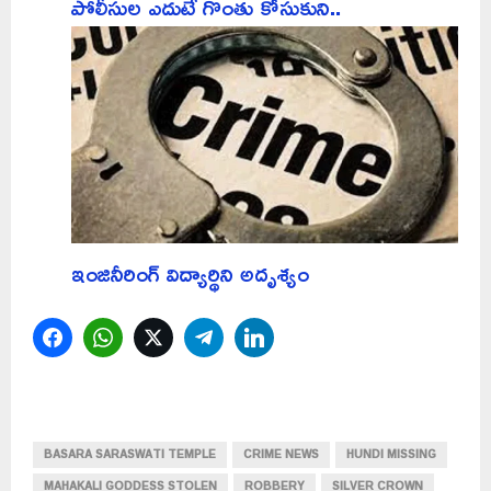
పోలీసుల ఎదుటే గొంతు కోసుకుని..
ఇంజినీరింగ్‌ విద్యార్థిని అదృశ్యం
Facebook
WhatsApp
Twitter
Telegram
LinkedIn
BASARA SARASWATI TEMPLE
CRIME NEWS
HUNDI MISSING
MAHAKALI GODDESS STOLEN
ROBBERY
SILVER CROWN