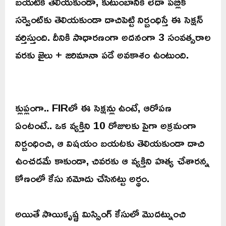
బయటికి తెలియకుండా, కుటుంబానికి లేదా పబ్లిక్
సర్వెంట్‌కు తెలియకుండా దాచిపెట్టి నిర్బంధిస్తే ఈ సెక్షన్
వర్తిస్తుంది. దీనికి సాధారణంగా అదనంగా 3 సంవత్సరాల
వరకు జైలు + జరిమానా పడే అవకాశం ఉంటుంది.
క్లుప్లంగా.. FIRలో ఈ సెక్షన్లు ఉంటే, ఆరోపణ
ఏంటంటే.. ఒక వ్యక్తిని 10 రోజులకు పైగా అక్రమంగా
నిర్బంధించి, ఆ విషయం బయటకు తెలియకుండా దాచి
ఉంచడమే కాకుండా, చివరకు ఆ వ్యక్తిని హత్య చేశారన్న
కోణంలో కేసు నమోదు చేసినట్టు అర్థం.
అయితే సాయికృష్ణ మిస్సింగ్‌ కేసులో మొదట్నుంచి