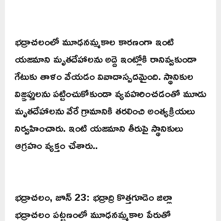
భద్రాచలంలో మూఢనమ్మకాల కారణంగా ఇంటి
యజమాని మృతదేహాలను అద్దె ఇంట్లోకి రానివ్వకుండా
గేటుకు తాళం వేయడం వివాదాస్పదమైంది. స్థానికుల
విజ్ఞప్తులను పట్టించుకోకుండా వ్యవహరించడంతో మూడు
మృతదేహాలను వేరే గ్రామానికి తరలించి అంత్యక్రియలు
నిర్వహించారు. ఇంటి యజమాని తీరుపై స్థానికులు
ఆగ్రహం వ్యక్తం చేశారు..
భద్రాచలం, జూన్ 23: భద్రాద్రి కొత్తగూడెం జిల్లా
భద్రాచలం పట్టణంలో మూఢనమ్మకాల పేరుతో