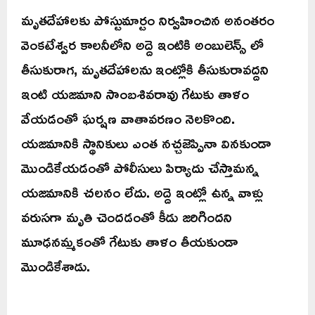
మృతదేహాలకు పోస్టుమార్టం నిర్వహించిన అనంతరం
వెంకటేశ్వర కాలనీలోని అద్దె ఇంటికి అంబులెన్స్ లో
తీసుకురాగ, మృతదేహాలను ఇంట్లోకి తీసుకురావద్దని
ఇంటి యజమాని సాంబశివరావు గేటుకు తాళం
వేయడంతో ఘర్షణ వాతావరణం నెలకొంది.
యజమానికి స్థానికులు ఎంత నచ్చజెప్పినా వినకుండా
మొండికేయడంతో పోలీసులు పిర్యాదు చేస్తామన్న
యజమానికి చలనం లేదు. అద్దె ఇంట్లో ఉన్న వాళ్లు
వరుసగా మృతి చెందడంతో కీడు జరిగిందని
మూఢనమ్మకంతో గేటుకు తాళం తీయకుండా
మొండికేశాడు.