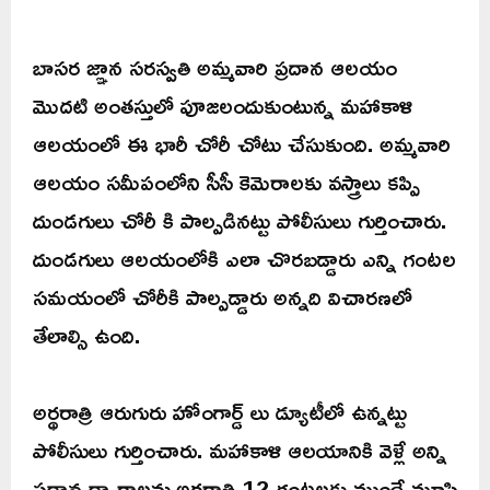
బాసర జ్ఞాన సరస్వతి అమ్మవారి ప్రదాన ఆలయం
మొదటి అంతస్తులో పూజలందుకుంటున్న మహాకాళి
ఆలయంలో ఈ భారీ చోరీ చోటు చేసుకుంది. అమ్మవారి
ఆలయం సమీపంలోని సీసీ కెమెరాలకు వస్త్రాలు కప్పి
దుండగులు చోరీ కి పాల్పడినట్టు పోలీసులు గుర్తించారు.
దుండగులు ఆలయంలోకి ఎలా చొరబడ్డారు ఎన్ని గంటల
సమయంలో చోరీకి పాల్పడ్డారు అన్నది విచారణలో
తేలాల్సి ఉంది.
అర్థరాత్రి ఆరుగురు హోంగార్డ్ లు డ్యూటీలో ఉన్నట్టు
పోలీసులు గుర్తించారు. మహాకాళి ఆలయానికి వెళ్లే అన్ని
ప్రధాన ద్వారాలను అర్థరాత్రి 12 గంటలకు ముందే మూసి