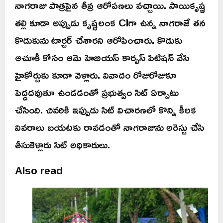
నాగరాజు పాత్రపైన తీవ్ర ఆరోపణలు వచ్చాయి. సాయికృష్ణ
తల్లి కూడా అప్పుడు కృష్ణలంక CIగా ఉన్న నాగరాజే తన
కొడుకును టార్చర్‌ చేశారని ఆరోపించారు. కొడుకు
ఆచూకీ కోసం ఆమె హెబియస్‌ కార్పస్‌ పిటిషన్‌ వేసి
హైకోర్టుకు కూడా వెళ్లారు. వివాదం రోజురోజుకూ
పెద్దదవుతూ ఉండడంతో ప్రభుత్వం సిట్ ఏర్పాటు
చేసింది. చివరికి ఇప్పుడు సిట్‌ విచారణలో కొన్ని కీలక
వివరాలు బయటకు రావడంతో నాగరాజును అరెస్టు చేసి
తీసుకెళ్లారు సిట్‌ అధికారులు.
Also read