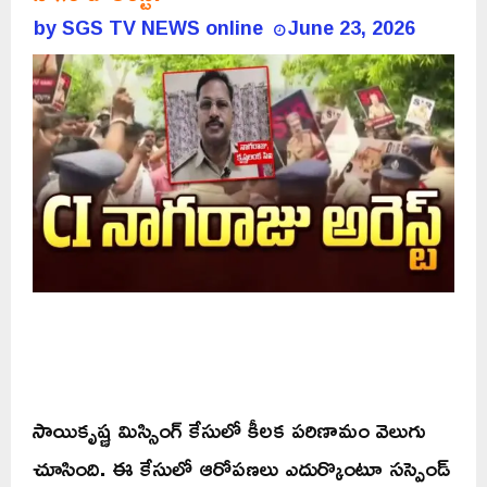
by
SGS TV NEWS online
June 23, 2026
సాయికృష్ణ మిస్సింగ్ కేసులో కీలక పరిణామం వెలుగు
చూసింది. ఈ కేసులో ఆరోపణలు ఎదుర్కొంటూ సస్పెండ్