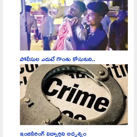
పోలీసుల ఎదుటే గొంతు కోసుకుని..
ఇంజినీరింగ్‌ విద్యార్థిని అదృశ్యం