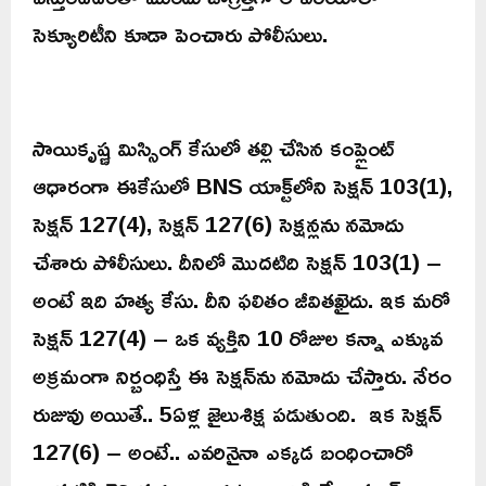
సెక్యూరిటీని కూడా పెంచారు పోలీసులు.
సాయికృష్ణ మిస్సింగ్‌ కేసులో తల్లి చేసిన కంప్లైంట్‌
ఆధారంగా ఈకేసులో BNS యాక్ట్‌లోని సెక్షన్‌ 103(1),
సెక్షన్‌ 127(4), సెక్షన్‌ 127(6) సెక్షన్లను నమోదు
చేశారు పోలీసులు. దీనిలో మొదటిది సెక్షన్‌ 103(1) –
అంటే ఇది హత్య కేసు. దీని ఫలితం జీవితఖైదు. ఇక మరో
సెక్షన్‌ 127(4) – ఒక వ్యక్తిని 10 రోజుల కన్నా ఎక్కువ
అక్రమంగా నిర్బంధిస్తే ఈ సెక్షన్‌ను నమోదు చేస్తారు. నేరం
రుజువు అయితే.. 5ఏళ్ల జైలుశిక్ష పడుతుంది. ఇక సెక్షన్‌
127(6) – అంటే.. ఎవరినైనా ఎక్కడ బంధించారో