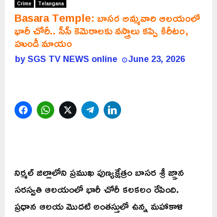
Crime
Telangana
Basara Temple: బాసర అమ్మవారి ఆలయంలో
భారీ చోరీ.. సీసీ కెమెరాలకు వస్త్రాలు కప్పి కిరీటం,
హుండీ మాయం
by
SGS TV NEWS online
June 23, 2026
Facebook
WhatsApp
Twitter
Telegram
LinkedIn
నిర్మల్ జిల్లాలోని ప్రముఖ పుణ్యక్షేత్రం బాసర శ్రీ జ్ఞాన
సరస్వతి ఆలయంలో భారీ చోరీ కలకలం రేపింది.
ప్రధాన ఆలయ మొదటి అంతస్తులో ఉన్న మహాకాళి