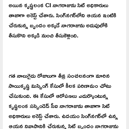
అయిన కృష్ణలంక CI నాగరాజును సిట్ అధికారులు
తాజాగా అరెస్ట్ చేశారు. సింగ్‌నగర్‌లోని ఆయన ఇంటికి
చేరుకున్న బృందం అక్కడే నాగరాజును అదుపులోకి
తీసుకొని అక్కడి నుంచి తీసుకెళ్లింది.
గత నాలుగైదు రోజులుగా తీవ్ర సంచలనంగా మారిన
సాయికృష్ణ మిస్సింగ్ కేసులో కీలక పరిణామం చోటు
చేసుకుంది. ఈ కేసులో ఆరోపణలు ఎదుర్కొంటున్న
కృష్ణలంక సస్పెండెడ్ సీఐ నాగరాజును తాజాగా సిట్
అధికారులు అరెస్ట్ చేశారు. ఉదయం సింగ్‌నగర్‌లో ఉన్న
ఆయన నివాసానికి చేరుకున్న సిట్ బృందం నాగరాజును