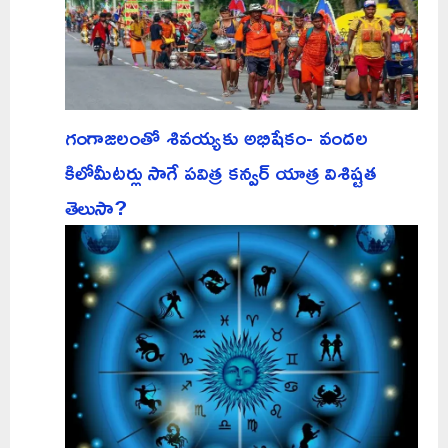
గంగాజలంతో శివయ్యకు అభిషేకం- వందల
కిలోమీటర్లు సాగే పవిత్ర కన్వర్ యాత్ర విశిష్టత
తెలుసా?