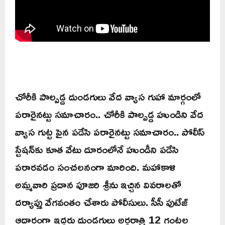
చోరీకి పాల్పడ్డ దుండగులు వేద వ్యాస గుహా మార్గంలో
పరారైనట్టు సమాచారం.. చోరీకి పాల్పడ్డ హుండిని వేద
వ్యాస గుట్ట పైన పడేసి పరారైనట్టు సమాచారం.. పోలీస్
స్టేషన్‌కు కూత వేటు దూరంలోనే హుండీని పడేసి
పరారవడం సంచలనంగా మారింది. మహాకాళి
అమ్మవారి ప్రదాన పూజరి శ్రీను ఇచ్చిన వివరాలతో
దర్యాప్తు వేగవంతం చేశారు పోలీసులు. సీసీ పుటేజ్
ఆదారంగా ఇద్దరు దుండగులు అర్థరాత్రి 12 గంటల