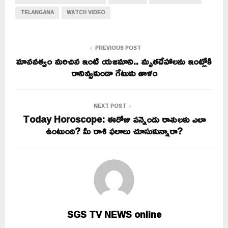
TELANGANA
WATCH VIDEO
PREVIOUS POST
మానవత్వం మరిచిన ఇంటి యజమాని.. మృతదేహాలను ఇంట్లోకి
రానివ్వకుండా గేటుకు తాళం
NEXT POST
Today Horoscope: ఈరోజు పన్నెండు రాశులకు ఎలా
ఉంటుంది? మీ రాశి ఫలాలు చూసుకున్నారా?
SGS TV NEWS online