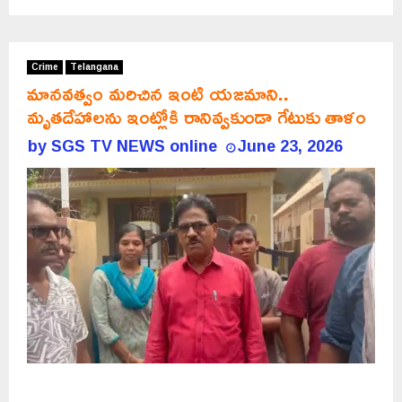
Crime
Telangana
మానవత్వం మరిచిన ఇంటి యజమాని..
మృతదేహాలను ఇంట్లోకి రానివ్వకుండా గేటుకు తాళం
by
SGS TV NEWS online
June 23, 2026