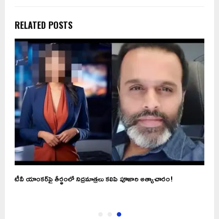
RELATED POSTS
టీవీ యాంకర్‌పై తీర్థంలో నిద్రమాత్రలు కలిపి పూజారి అత్యాచారం!