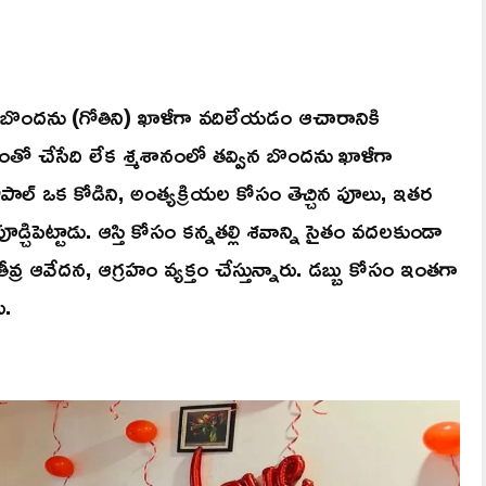
న బొందను (గోతిని) ఖాళీగా వదిలేయడం ఆచారానికి
. దీంతో చేసేది లేక శ్మశానంలో తవ్విన బొందను ఖాళీగా
పాల్ ఒక కోడిని, అంత్యక్రియల కోసం తెచ్చిన పూలు, ఇతర
డ్చిపెట్టాడు. ఆస్తి కోసం కన్నతల్లి శవాన్ని సైతం వదలకుండా
ు తీవ్ర ఆవేదన, ఆగ్రహం వ్యక్తం చేస్తున్నారు. డబ్బు కోసం ఇంతగా
ు.