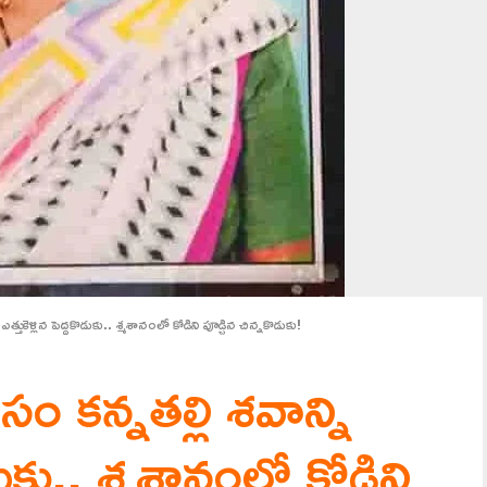
త్తుకెళ్లిన పెద్దకొడుకు.. శ్మశానంలో కోడిని పూడ్చిన చిన్నకొడుకు!
సం కన్నతల్లి శవాన్ని
కొడుకు.. శ్మశానంలో కోడిని