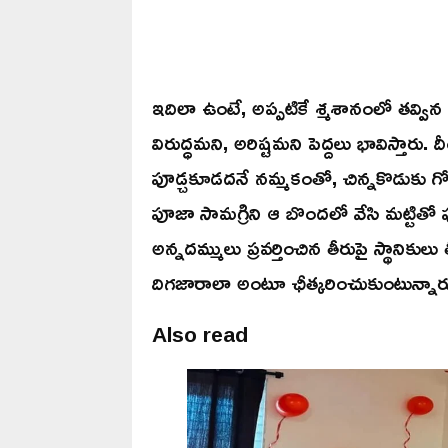
ఇదిలా ఉంటే, అప్పటికే శ్మశానంలో తవ్వి
విరుద్ధమని, అరిష్టమని పెద్దలు భావిస్తారు
పూడ్చకూడదనే నమ్మకంతో, చిన్నకొడుకు గో
పూజా సామగ్రిని ఆ బొందలో వేసి మట్టితో పూ
అన్నదమ్ములు ప్రవర్తించిన తీరుపై స్థానికుల
దిగజారాలా అంటూ ఛీత్కరించుకుంటున్నార
Also read