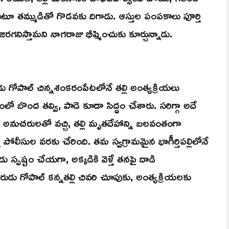
టూ తమ్ముడితో గొడవకు దిగాడు. ఆస్తుల పంపకాలు పూర్తి
 జరగనిస్తామని నాగరాజు భీష్మించుకు కూర్చున్నాడు.
 గోపాల్ చిన్నశంకరంపేటలోనే తల్లి అంత్యక్రియలు
నంలో బొంద తవ్వి, పాడె కూడా సిద్ధం చేశారు. సరిగ్గా అదే
నుచరులతో వచ్చి, తల్లి మృతదేహాన్ని బలవంతంగా
పోలీసుల వరకు చేరింది. తమ స్వగ్రామమైన భాగీర్తిపల్లిలోనే
డు స్పష్టం చేయగా, అక్కడికి వెళ్తే తనపై దాడి
ు గోపాల్ కన్నతల్లి చివరి చూపుకు, అంత్యక్రియలకు