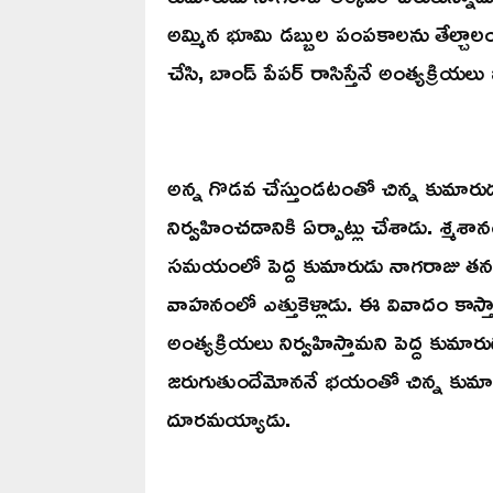
అమ్మిన భూమి డబ్బుల పంపకాలను తేల్చాలం
చేసి, బాండ్ పేపర్ రాసిస్తేనే అంత్యక్రియలు
అన్న గొడవ చేస్తుండటంతో చిన్న కుమారుడు
నిర్వహించడానికి ఏర్పాట్లు చేశాడు. శ్మశా
సమయంలో పెద్ద కుమారుడు నాగరాజు తన అ
వాహనంలో ఎత్తుకెళ్లాడు. ఈ వివాదం కాస్తా 
అంత్యక్రియలు నిర్వహిస్తామని పెద్ద కుమారు
జరుగుతుందేమోననే భయంతో చిన్న కుమారుడ
దూరమయ్యాడు.