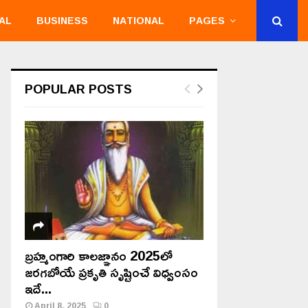
AL
BUSINESS
NATIONAL
PAGES
POPULAR POSTS
బ్రహ్మంగారి కాలజ్ఞానం 2025లో
జరగబోయే ప్రకృతి సృష్టించే విధ్వంసం
ఇదే...
April 8, 2025
0