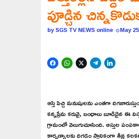
పూడ్చిన చిన్నకొడు
by
SGS TV NEWS online
May 25
Facebook
WhatsApp
Twitter
Telegram
LinkedIn
ఆస్తి పిచ్చి మనుషులను ఎంతగా దిగజారుస్తు
కన్నప్రేమ కరువై, బంధాలు బూడిదైన ఈ వి
గ్రామంలో వెలుగుచూసింది. ఆస్తుల పంపకాల
కార్పణ్యాలకు దిగడం స్థానికంగా తీవ్ర కలక