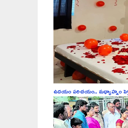
ఉదయం పరిచయం.. మధ్యాహ్నం పెళ్లి.. ర