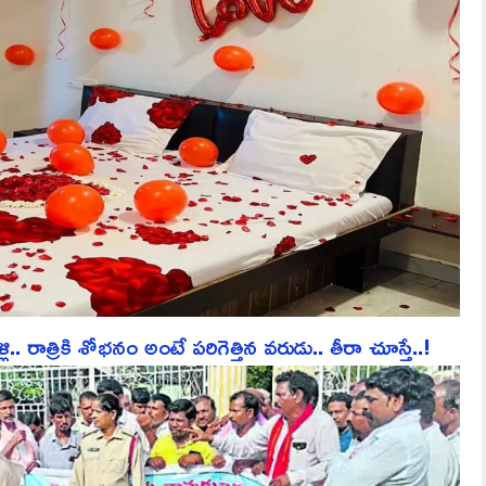
ాత్రికి శోభనం అంటే పరిగెత్తిన వరుడు.. తీరా చూస్తే..!