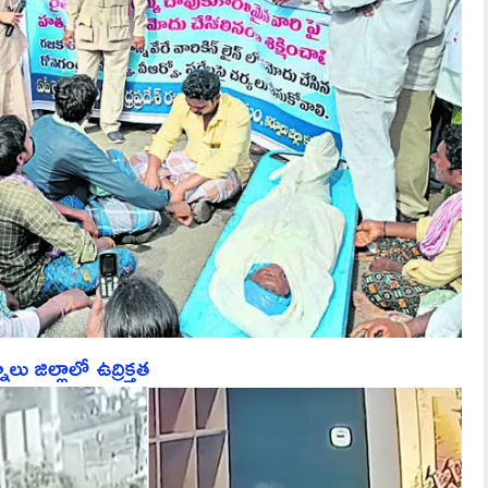
ు జిల్లాలో ఉద్రిక్తత