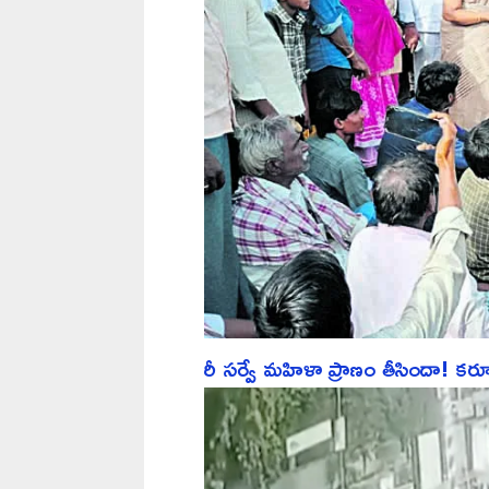
రీ సర్వే మహిళా ప్రాణం తీసిందా! కర్నూల