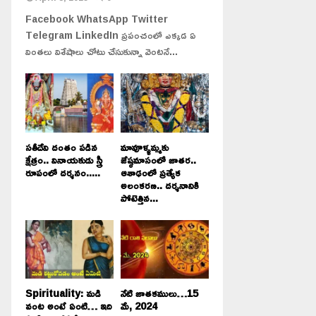
Facebook WhatsApp Twitter
Telegram LinkedIn ప్రపంచంలో ఎక్కడ ఏ
వింతలు విశేషాలు చోటు చేసుకున్నా వెంటనే...
సతీదేవి దంతం పడిన
మావూళ్ళమ్మకు
క్షేత్రం.. వినాయకుడు స్త్రీ
జేష్ఠమాసంలో జాతర..
రూపంలో దర్శనం.....
ఆశాఢంలో ప్రత్యేక
అలంకరణ.. దర్శనానికి
పోటెత్తిన...
Spirituality: మడి
నేటి జాతకములు…15
వంట అంటే ఏంటి… ఇది
మే, 2024