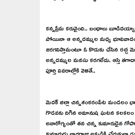
కన్నప్రేమ కరువైంది.. బంధాలు బూడిదయ్యాయి.
పోయినా ఆ అన్నదమ్ముల మధ్య భూవివాదం చ
జరగనిస్తామంటూ ఓ కొడుకు చేసిన రచ్చ మెద
అన్నదమ్ముల మనసు కరగలేదు. ఆస్తి తగాదాల
పూర్తి వివరాల్లోకి వెళితే..
మెదక్ జిల్లా చిన్నశంకరంపేట మండలం భాగీర్త
గొడవకు దిగిన అమానుష ఘటన కలకలం రేపింది
అనారోగ్యంతో తన చిన్న కుమారుడైన గోపాల్ 
కుమారుడు నాగరాజు అక్కడికి చేరుకున్నాడ