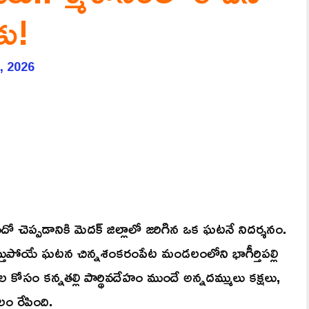
కు!
, 2026
ందో చెప్పడానికి మెదక్ జిల్లాలో జరిగిన ఒక ఘటనే నిదర్శనం.
స్తుపోయే ఘటన చిన్నశంకరంపేట మండలంలోని భాగీర్తిపల్లి
 కోసం కన్నతల్లి పార్థివదేహం ముందే అన్నదమ్ములు కక్షలు,
లం రేపింది.