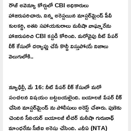
రౌజ్ అవెన్యూ కోర్టులో CBI అధికారులు
హాజరుపరిచారు. నిన్న అరెస్టయిన మాస్టర్‌మైండ్ పీవీ
కులకర్ణి, అతని సహాయకురాలు మనీషా వాఘ్మారేను
హాజరుపరిచి CBI కస్టడీ కోరింది. మరోవైపు నీట్ పేపర్
లీక్ కేసులో దర్యాప్తు చేసే కొద్దీ విస్తుపోయే నిజాలు
వెలుగులోకి..
న్యూఢిల్లీ, మే 16: నీట్ పేపర్ లీక్ కేసులో మరో
సంచలన విషయం బట్టబయలైంది. బయాలజీ పేపర్ లీక్
చేసిన మాస్టర్‌మైండ్ ను పోలీసులు అరెస్ట్ చేశారు. పుణెకు
చెందిన సీనియర్ బయాలజీ టీచర్ మనీషా గురునాథ్
మాంధరేను సీబీఐ అరెస్టు చేసింది. ఎన్టీఏ (NTA)