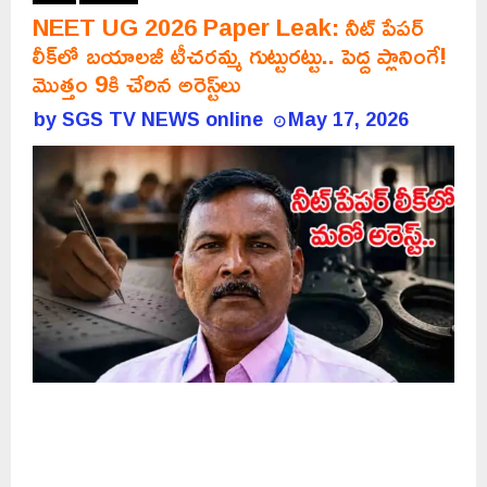
NEET UG 2026 Paper Leak: నీట్ పేపర్‌
లీక్‌లో బయాలజీ టీచరమ్మ గుట్టురట్టు.. పెద్ద ప్లానింగే!
మొత్తం 9కి చేరిన అరెస్ట్‌లు
by
SGS TV NEWS online
May 17, 2026