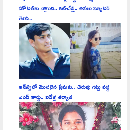
హోటల్‌కు వెళ్లింది.. కట్‌చేస్తే.. అసలు మ్యాటర్
తెలిసి..
ఇన్‌స్టాలో మొదలైన ప్రేమకు.. చెరువు గట్టు వద్ద
ఎండ్ కార్డు.. ఐదేళ్ల తర్వాత