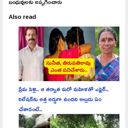
బంధువులకు అప్పగించారు
Also read
ప్రేమ పెళ్లి.. ఆ తర్వాత మరో మహిళతో ఎఫైర్..
రిలేషన్‌కు అత్త అడ్డుగా ఉందని అల్లుడు ఏం
చేశాడంటే..