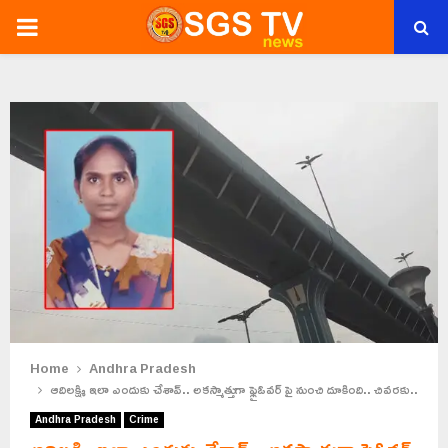
PRIMARY
MENU
Home
Andhra Pradesh
ఆదిలక్ష్మి ఇలా ఎందుకు చేశావ్.. అకస్మాత్తుగా ఫ్లైఓవర్ పై నుంచి దూకింది.. చివరకు..
Andhra Pradesh
Crime