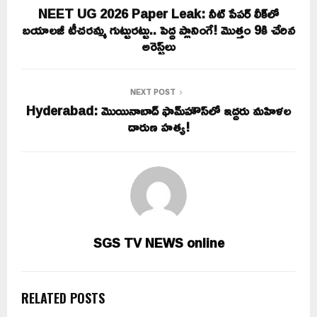
NEET UG 2026 Paper Leak: నీట్ పేపర్‌ లీక్‌లో
బయాలజీ టీచరమ్మ గుట్టురట్టు.. పెద్ద ప్లానింగే! మొత్తం 9కి చేరిన
అరెస్ట్‌లు
NEXT POST
Hyderabad: మొయినాబాద్‌ ఫామ్‌హౌస్‌లో ఇద్దరు మహిళల
దారుణ హత్య!
SGS TV NEWS online
RELATED POSTS