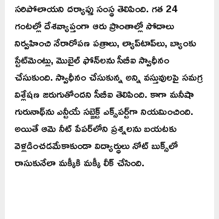
సరిపోలాయని దర్యాప్తు సంస్థ తెలిపింది. గత 24
గంటల్లో దేశవ్యాప్తంగా ఆరు ప్రాంతాల్లో సోదాలు
నిర్వహించి నేరారోపణ పత్రాలు, ల్యాప్‌టాప్‌లు, బ్యాంకు
స్టేట్‌మెంట్లు, మొబైల్ ఫోన్‌లను సీబీఐ స్వాధీనం
చేసుకుంది. స్వాధీనం చేసుకున్న అన్ని వస్తువులపై సమగ్ర
విశ్లేషణ జరుగుతోందని సీబీఐ తెలిపింది. కాగా మనీషా
గురునాథ్‌ను ఎన్టీయే సబ్జెక్ట్‌ ఎక్స్‌పర్ట్‌గా నియమించింది.
అయితే ఆమె నీట్ పేపర్‌లోని ప్రశ్నలను బయటకు
వెళ్లడించడమేకాకుండా విద్యార్ధులు నోట్‌ బుక్స్‌లో
రాసుకునేలా మక్కీకి మక్కీ లీక్‌ చేసింది.