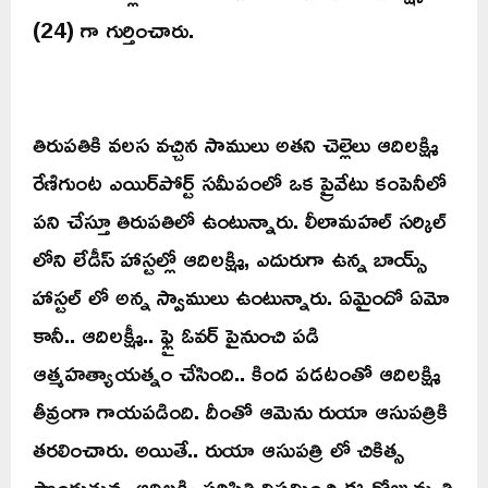
(24) గా గుర్తించారు.
తిరుపతికి వలస వచ్చిన సాములు అతని చెల్లెలు ఆదిలక్ష్మి
రేణిగుంట ఎయిర్‌పోర్ట్ సమీపంలో ఒక ప్రైవేటు కంపెనీలో
పని చేస్తూ తిరుపతిలో ఉంటున్నారు. లీలామహల్ సర్కిల్
లోని లేడీస్ హాస్టల్లో ఆదిలక్ష్మి, ఎదురుగా ఉన్న బాయ్స్
హాస్టల్ లో అన్న స్వాములు ఉంటున్నారు. ఏమైందో ఏమో
కానీ.. ఆదిలక్ష్మీ.. ఫ్లై ఓవర్ పైనుంచి పడి
ఆత్మహత్యాయత్నం చేసింది.. కింద పడటంతో ఆదిలక్ష్మి
తీవ్రంగా గాయపడింది. దీంతో ఆమెను రుయా ఆసుపత్రికి
తరలించారు. అయితే.. రుయా ఆసుపత్రి లో చికిత్స
పొందుతున్న ఆదిలక్ష్మి పరిస్థితి విషమించి ఈ రోజు మృతి