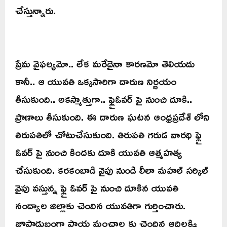
చేస్తున్నారు.
ప్రేమ వైఫల్యమో.. లేక మరేదైనా కారణమో తెలియదు
కానీ.. ఆ యువతి ఒక్కసారిగా దారుణ నిర్ణయం
తీసుకుంది.. అకస్మాత్తుగా.. ఫ్లైఓవర్ పై నుంచి దూకి..
ప్రాణాలు తీసుకుంది. ఈ దారుణ ఘటన ఆంధ్రప్రదేశ్ లోని
తిరుపతిలో చోటుచేసుకుంది. తిరుపతి గరుడ వారధి ఫ్లై
ఓవర్ పై నుంచి కిందకు దూకి యువతి ఆత్మహత్య
చేసుకుంది. కరకంబాడి వైపు నుండి లీలా మహల్ సర్కిల్
వైపు వస్తున్న ఫ్లై ఓవర్ పై నుంచి దూకిన యువతి
నంద్యాల జిల్లాకు చెందిన యువతిగా గుర్తించారు.
జూపాడుబంగ్లా పాయ మంచాల కు చెందిన ఆదిలక్ష్మి