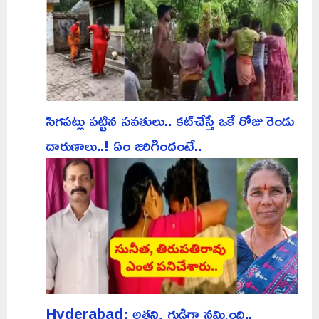
సిగపట్లు పట్టిన సవతులు.. కట్‌చేస్తే ఒకే రోజు రెండు
దారుణాలు..! ఏం జరిగిందంటే..
Hyderabad: అతన్ని గుడ్డిగా నమ్మింది..