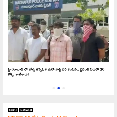
హైదరాబాద్ లో బోర్డు తిప్పేసిన మరో సాఫ్ట్ వేర్ కంపెనీ.. ట్రైనింగ్ పేరుతో 10
ర
కోట్లు కాజేశారు!
Crime
National