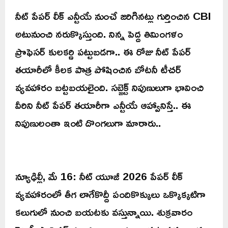
నీట్ పేపర్ లీక్ ఎన్టీయే నుంచే జరిగినట్లు గుర్తించిన CBI
అటునుంచి నరుక్కొస్తుంది. నిన్న పెద్ద తిమింగళం
ప్రొఫెసర్ కులకర్ణి పట్టుబడగా.. ఈ రోజు నీట్ పేపర్
తయారీలో కీలక పాత్ర పోషించిన బోటనీ టీచర్
వ్యవహారం బట్టబయలైంది. సబ్జెక్ట్ నిపుణులుగా భావించి
వీరిని నీట్ పేపర్ తయారీగా ఎన్టీయే ఆహ్వానిస్తే.. ఈ
నిపుణులంతా ఇంటి దొంగలుగా మారారు..
న్యూఢిల్లీ, మే 16: నీట్ యూజీ 2026 పేపర్‌ లీక్‌
వ్యవహారంలో తీగ లాగేకొద్దీ పందికొక్కులు ఒక్కొక్కటిగా
కలుగులో నుంచి బయటకు వస్తున్నాయి. శుక్రవారం