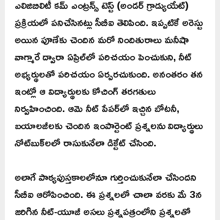
ఎలిజిబిలిటీ కమ్ ఎంట్రన్స్ టెస్ట్ (అండర్ గ్రాడ్యుయేట్)
ప్రక్రియలో పనిచేసినట్లు సీబీఐ తెలిపింది. ఇప్పటికే అరెస్టు
అయిన పూణేకు చెందిన మరో నిందితురాలు మనీషా
వాగ్మారే ద్వారా ఏప్రిల్‌లో పరిచయం పెంచుకుని, నీట్
అభ్యర్థులతో పరిచయం ఏర్పరచుకుంది. అనంతరం తన
ఇంట్లో ఆ విద్యార్థులకు కోచింగ్ తరగతులు
నిర్వహించింది. ఆమె నీట్ పేపర్‌లో ఇచ్చిన బోటనీ,
బయాలజీలకు చెందిన ఇంపార్టెంట్‌ ప్రశ్నలను విద్యార్థులు
నోట్‌బుక్‌లలో రాసుకునేలా డిక్టేట్‌ చేసింది.
అలాగే పాఠ్యపుస్తకాలలోనూ గుర్తించుకునేలా చేసిందని
సీబీఐ ఆరోపించింది. ఈ ప్రశ్నలలో చాలా వరకు మే 3న
జరిగిన నీట్-యూజీ అసలు ప్రశ్నపత్రంలోని ప్రశ్నలతో