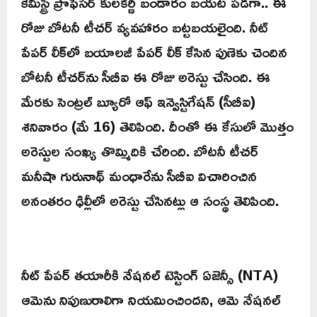
కెమిస్ట్రీ ప్రొఫెసర్‌ కులకర్ణి బండారం బయట పడగా.. ఈ
రోజు బోటనీ టీచర్‌ వ్యవహారం బట్టబయలైంది. నీట్‌
పేపర్‌ లీక్‌లో బయాలజీ పేపర్ లీక్ కేసిన పుణెకు చెందిన
బోటనీ టీచర్‌ను సీబీఐ ఈ రోజు అరెస్టు చేసింది. ఈ
మేరకు సెంట్రల్ బ్యూరో ఆఫ్ ఇన్వెస్టిగేషన్ (సీబీఐ)
శనివారం (మే 16) తెలిపింది. దీంతో ఈ కేసులో మొత్తం
అరెస్టుల సంఖ్య తొమ్మిదికి చేరింది. బోటనీ టీచర్‌
మనీషా గురునాథ్ మంధారేను సీబీఐ విచారించిన
అనంతరం ఢిల్లీలో అరెస్టు చేసినట్లు ఆ సంస్థ తెలిపింది.
నీట్‌ పేపర్‌ తయారీకి నేషనల్ టెస్టింగ్ ఏజెన్సీ (NTA)
ఆమెను నిపుణురాలిగా నియమించిందని, ఆమె నేషనల్