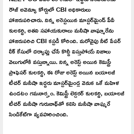
రౌజ్ అవెన్యూ కోర్టులో CBI అధికారులు
హాజరుపరిచారు. నిన్న అరెస్టయిన మాస్టర్‌మైండ్ పీవీ
కులకర్ణి, అతని సహాయకురాలు మనీషా వాఘ్మారేను
హాజరుపరిచి CBI కస్టడీ కోరింది. మరోవైపు నీట్ పేపర్
లీక్ కేసులో దర్యాప్తు చేసే కొద్దీ విస్తుపోయే నిజాలు
వెలుగులోకి వస్తున్నాయి. నిన్న అరెస్ట్‌ అయిన కెమిస్ట్రీ
ప్రొఫెసర్‌ కులకర్ణి, ఈ రోజు అరెస్ట్‌ అయిన బయాలజీ
టీచర్‌ మనీషా ఇద్దరు మాస్టర్‌మైండ్ల వెనుక ఒకే మహిళ
ఉండటం గమనార్హం. కెమిస్ట్రీ లెక్చరర్ కులకర్ణి, బయాలజీ
టీచర్ మనీషా గురునాథ్‌తో కలిసి మనీషా వాఘ్మరే
సిండికేట్‌గా వ్యవహరించింది.