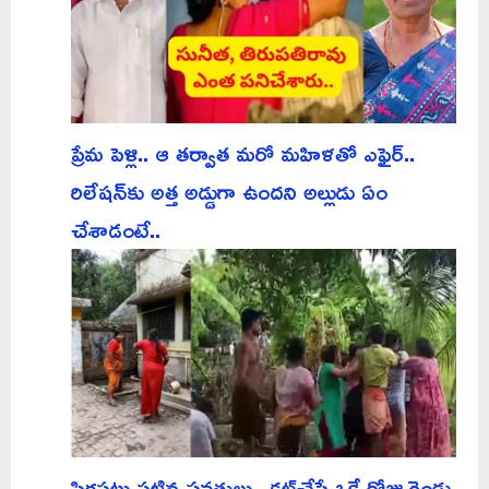
ప్రేమ పెళ్లి.. ఆ తర్వాత మరో మహిళతో ఎఫైర్..
రిలేషన్‌కు అత్త అడ్డుగా ఉందని అల్లుడు ఏం
చేశాడంటే..
సిగపట్లు పట్టిన సవతులు.. కట్‌చేస్తే ఒకే రోజు రెండు