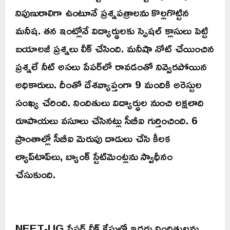
నిపుణురాలిగా ఉంటూనే ప్రశ్నపత్రాలను కొల్లగొట్టిన
మనీష. తన ఇంట్లోనే విద్యార్థులకు స్పెషల్ క్లాసులు పెట్టి
బయాలజీ ప్రశ్నలు లీక్ చేసింది. మనీషా నోట్ చేయించిన
ప్రశ్నలే నీట్ అసలు పేపర్‌లో రావడంతో నివ్వెరపోయిన
అధికారులు. దీంతో దేశవ్యాప్తంగా 9 మందికి అరెస్టుల
సంఖ్య చేరింది. నిందితులు విద్యార్ధుల నుంచి లక్షలాది
రూపాయలు వసూలు చేసినట్లు సీబీఐ గుర్తించింది. 6
ప్రాంతాల్లో సీబీఐ మెరుపు దాడులు చేసి కీలక
ల్యాప్‌టాప్‌లు, బ్యాంక్ స్టేట్‌మెంట్లను స్వాధీనం
చేసుకుంది.
NEET-UG పేపర్ లీక్ కేసులో ఇద్దరు నిందితులను