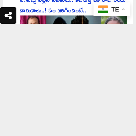
దారుణాలు..! ఏం జరిగిందంటే..
TE
Hyderabad: అతన్ని గుడ్డిగా నమ్మింది..
హోటల్‌కు వెళ్లింది.. కట్‌చేస్తే.. అసలు మ్యాటర్
తెలిసి..