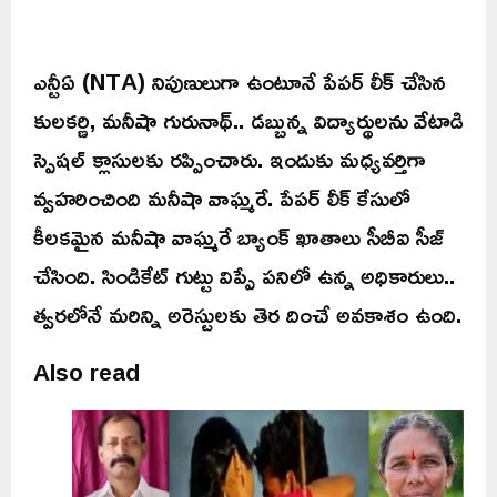
ఎన్టీఏ (NTA) నిపుణులుగా ఉంటూనే పేపర్ లీక్ చేసిన
కులకర్ణి, మనీషా గురునాథ్.. డబ్బున్న విద్యార్థులను వేటాడి
స్పెషల్ క్లాసులకు రప్పించారు. ఇందుకు మధ్యవర్తిగా
వ్వహరించింది మనీషా వాఘ్మరే. పేపర్ లీక్ కేసులో
కీలకమైన మనీషా వాఘ్మరే బ్యాంక్ ఖాతాలు సీబీఐ సీజ్
చేసింది. సిండికేట్ గుట్టు విప్పే పనిలో ఉన్న అధికారులు..
త్వరలోనే మరిన్ని అరెస్టులకు తెర దించే అవకాశం ఉంది.
Also read