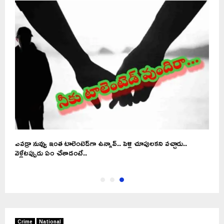
ఎవడ్రా నువ్వు ఇంత టాలెంటెడ్‌గా ఉన్నావ్.. పెళ్లి చూపులకని వచ్చాడు..
వెళ్లేటప్పుడు ఏం చేశాడంటే..
Crime
National