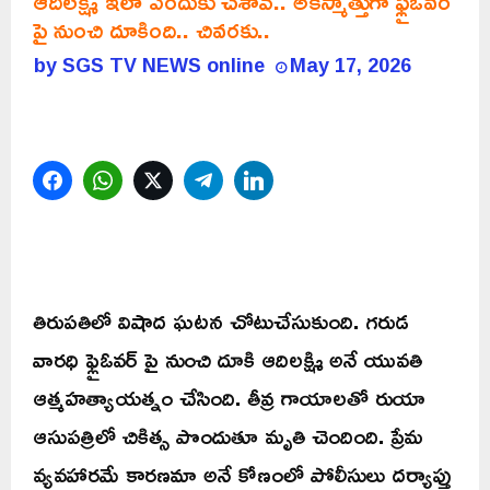
ఆదిలక్ష్మి ఇలా ఎందుకు చేశావ్.. అకస్మాత్తుగా ఫ్లైఓవర్
పై నుంచి దూకింది.. చివరకు..
by
SGS TV NEWS online
May 17, 2026
Facebook
WhatsApp
Twitter
Telegram
LinkedIn
తిరుపతిలో విషాద ఘటన చోటుచేసుకుంది. గరుడ
వారధి ఫ్లైఓవర్ పై నుంచి దూకి ఆదిలక్ష్మి అనే యువతి
ఆత్మహత్యాయత్నం చేసింది. తీవ్ర గాయాలతో రుయా
ఆసుపత్రిలో చికిత్స పొందుతూ మృతి చెందింది. ప్రేమ
వ్యవహారమే కారణమా అనే కోణంలో పోలీసులు దర్యాప్తు