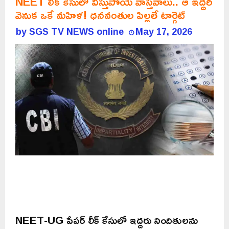
NEET లీక్ కేసులో విస్తుపోయే వాస్తవాలు.. ఆ ఇద్దరి
వెనుక ఒకే మహిళ! ధనవంతుల పిల్లలే టార్గెట్‌
by
SGS TV NEWS online
May 17, 2026
NEET-UG పేపర్ లీక్ కేసులో ఇద్దరు నిందితులను