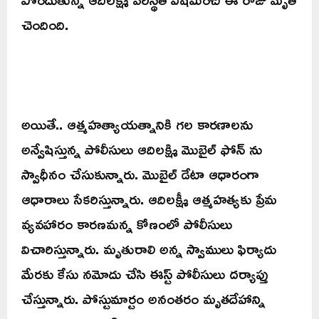
చెందింది.
అయితే.. ఆత్మహత్యాయత్నానికి గల కారణాలను
అన్వేషిస్తున్న పోలీసులు ఆదిలక్ష్మి మొబైల్ ఫోన్ ను
స్వాధీనం చేసుకున్నారు. మొబైల్ డేటా ఆధారంగా
ఆధారాలు సేకరిస్తున్నారు. ఆదిలక్ష్మీ ఆత్మహత్యకు ప్రేమ
వ్యవహారం కారణమన్న కోణంలో పోలీసులు
విచారిస్తున్నారు. మృతురాలి అన్న స్వాములు ఫిర్యాదు
మేరకు కేసు నమోదు చేసి ఈస్ట్ పోలీసులు దర్యాప్తు
చేస్తున్నారు. పోస్టుమార్టం అనంతరం మృతదేహాన్ని